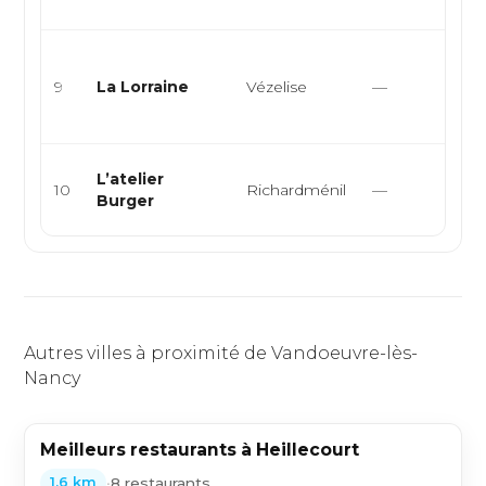
No
Cu
a
9
La Lorraine
Vézelise
—
tr
ca
Bu
L’atelier
10
Richardménil
—
Am
Burger
f
Autres villes à proximité de Vandoeuvre-lès-
Nancy
Meilleurs restaurants à Heillecourt
•
8 restaurants
1,6 km