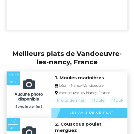
Meilleurs plats de Vandoeuvre-
les-nancy, France
3.50 / 5
1. Moules marinières
1 avis
Léon - Nancy-Vandoeuvre
Vandoeuvre-lès-Nancy, France
Fruits de mer
Moule
Moules mar
LES AVIS DE CE PLAT
1.75 / 5
2. Couscous poulet
1 avis
merguez