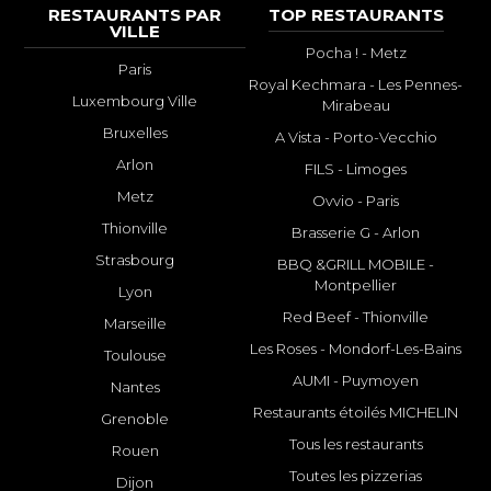
RESTAURANTS PAR
TOP RESTAURANTS
VILLE
Pocha ! - Metz
Paris
Royal Kechmara - Les Pennes-
Luxembourg Ville
Mirabeau
Bruxelles
A Vista - Porto-Vecchio
Arlon
FILS - Limoges
Metz
Ovvio - Paris
Thionville
Brasserie G - Arlon
Strasbourg
BBQ &GRILL MOBILE -
Montpellier
Lyon
Red Beef - Thionville
Marseille
Les Roses - Mondorf-Les-Bains
Toulouse
AUMI - Puymoyen
Nantes
Restaurants étoilés MICHELIN
Grenoble
Tous les restaurants
Rouen
Toutes les pizzerias
Dijon