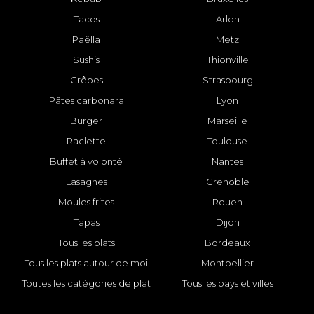
Tacos
Arlon
Paëlla
Metz
Sushis
Thionville
Crêpes
Strasbourg
Pâtes carbonara
Lyon
Burger
Marseille
Raclette
Toulouse
Buffet à volonté
Nantes
Lasagnes
Grenoble
Moules frites
Rouen
Tapas
Dijon
Tous les plats
Bordeaux
Tous les plats autour de moi
Montpellier
Toutes les catégories de plat
Tous les pays et villes