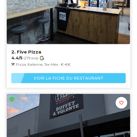
2.
Five Pizza
4.4/5
(279 avis)
Pizza, Italienne, Tex-Mex · €-€€
VOIR LA FICHE DU RESTAURANT