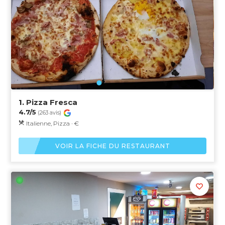
1.
Pizza Fresca
4.7/5
(263 avis)
Italienne, Pizza · €
VOIR LA FICHE DU RESTAURANT