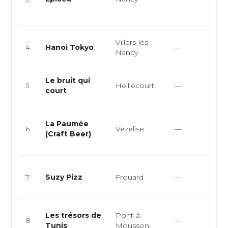
bi
ga
Vi
Villers-lès-
4
Hanoi Tokyo
—
Ja
Nancy
As
Le bruit qui
Br
5
Heillecourt
—
court
cu
Ba
La Paumée
br
6
Vézelise
—
(Craft Beer)
ar
re
Pi
7
Suzy Pizz
Frouard
—
it
e
Tu
Les trésors de
Pont-à-
8
—
Mé
Tunis
Mousson