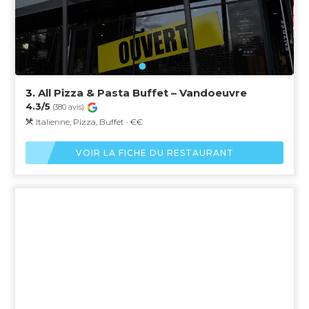
3.
All Pizza & Pasta Buffet – Vandoeuvre
4.3/5
(380 avis)
Italienne, Pizza, Buffet · €€
VOIR LA FICHE DU RESTAURANT