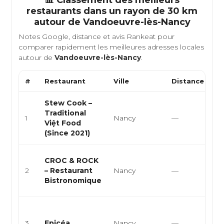
📊 Classement des meilleurs
restaurants dans un rayon de 30 km
autour de
Vandoeuvre-lès-Nancy
Notes Google, distance et avis Rankeat pour
comparer rapidement les meilleures adresses locales
autour de
Vandoeuvre-lès-Nancy
.
#
Restaurant
Ville
Distance
T
Stew Cook –
Cu
Traditional
vi
1
Nancy
—
Việt Food
cu
(Since 2021)
st
Cu
CROC & ROCK
cu
2
– Restaurant
Nancy
—
cu
Bistronomique
bi
Cu
cu
3
Epicéa
Nancy
—