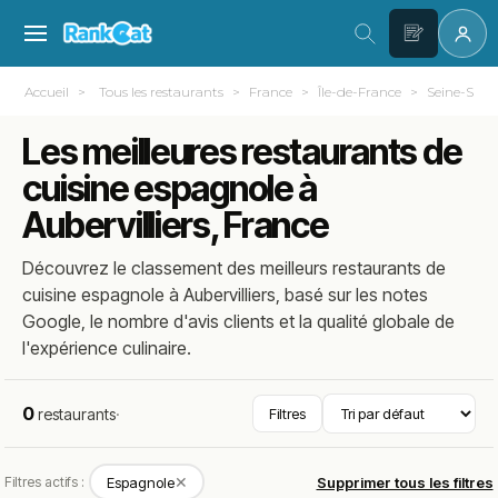
Accueil
Tous les restaurants
France
Île-de-France
Seine-Saint
Les meilleures restaurants de
cuisine espagnole à
Aubervilliers, France
Découvrez le classement des meilleurs restaurants de
cuisine espagnole à Aubervilliers, basé sur les notes
Google, le nombre d'avis clients et la qualité globale de
l'expérience culinaire.
0
restaurants
·
Filtres
✕
Filtres actifs :
Espagnole
Supprimer tous les filtres