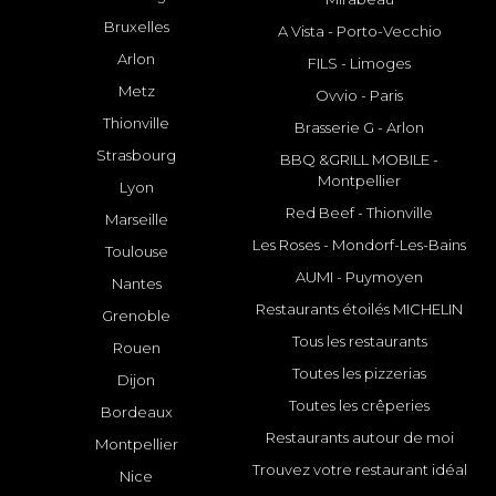
Bruxelles
A Vista - Porto-Vecchio
Arlon
FILS - Limoges
Metz
Ovvio - Paris
Thionville
Brasserie G - Arlon
Strasbourg
BBQ &GRILL MOBILE -
Montpellier
Lyon
Red Beef - Thionville
Marseille
Les Roses - Mondorf-Les-Bains
Toulouse
AUMI - Puymoyen
Nantes
Restaurants étoilés MICHELIN
Grenoble
Tous les restaurants
Rouen
Toutes les pizzerias
Dijon
Toutes les crêperies
Bordeaux
Restaurants autour de moi
Montpellier
Trouvez votre restaurant idéal
Nice