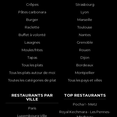
Crêpes
Strasbourg
Pâtes carbonara
Lyon
Burger
Marseille
Raclette
Toulouse
Buffet à volonté
Nantes
Lasagnes
Grenoble
Moules frites
Rouen
Tapas
Dijon
Tous les plats
Bordeaux
Tous les plats autour de moi
Montpellier
Toutes les catégories de plat
Tous les pays et villes
RESTAURANTS PAR
TOP RESTAURANTS
VILLE
Pocha ! - Metz
Paris
Royal Kechmara - Les Pennes-
Luxembourg Ville
Mirabeau