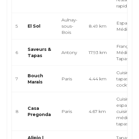
rapide ...
Aulnay-
Espagnole
5
El Sol
sous-
8.49 km
Méditerra
Bois
Française,
Saveurs &
6
Antony
17.93 km
Méditerra
Tapas
Tapas
Cuisine fra
Bouch
7
Paris
4.44 km
tapas, bar
Marais
cocktails
Cuisine
espagnole
Casa
8
Paris
4.67 km
cuisine
Pregonda
méditerra
tapas, croq
Alipio |
Tapas,