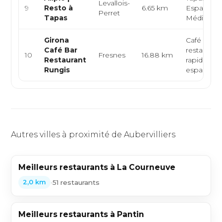
Levallois-
9
Resto à
6.65 km
Espagnole
Perret
Tapas
Méditerra
Girona
Café bar,
Café Bar
restaurati
10
Fresnes
16.88 km
Restaurant
rapide, cui
Rungis
espagnol
Autres villes à proximité de Aubervilliers
Meilleurs restaurants à La Courneuve
•
51 restaurants
2,0 km
Meilleurs restaurants à Pantin