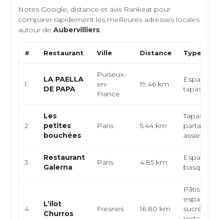
Notes Google, distance et avis Rankeat pour
comparer rapidement les meilleures adresses locales
autour de
Aubervilliers
.
#
Restaurant
Ville
Distance
Type de C
Puiseux-
LA PAELLA
Espagnol, 
1
en-
19.46 km
DE PAPA
tapas
France
Les
Tapas, cui
2
petites
Paris
5.44 km
partage, p
bouchées
assiettes
Restaurant
Espagnole
3
Paris
4.85 km
Galerna
basque, t
Pâtisserie
espagnole
L’ilot
4
Fresnes
16.80 km
sucré,
Churros
restaurati