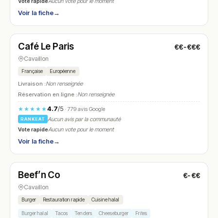
Vote rapide
Aucun vote pour le moment
Voir la fiche
→
Ouvert
(09:00 – 01:00)
Café Le Paris
€€-€€€
N° 17
Cavaillon
Française
Européenne
Livraison :
Non renseignée
Réservation en ligne :
Non renseignée
4.7
/5
★★★★★
· 779 avis Google
Aucun avis par la communauté
RANKEAT
Vote rapide
Aucun vote pour le moment
Voir la fiche
→
Fermé
(18:00 – 00:00)
Beef’n Co
€-€€
N° 18
Cavaillon
Burger
Restauration rapide
Cuisine halal
Burger halal
Tacos
Tenders
Cheeseburger
Frites