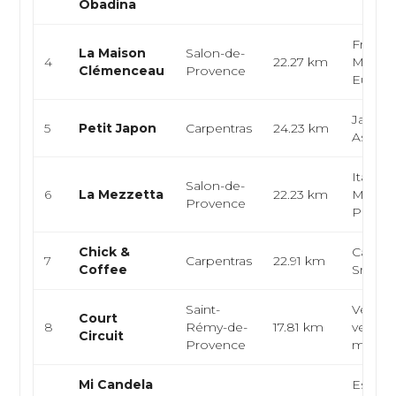
Obadina
Françai
La Maison
Salon-de-
4
22.27 km
Médite
Clémenceau
Provence
Europ
Japonai
5
Petit Japon
Carpentras
24.23 km
Asiatiq
Italien
Salon-de-
6
La Mezzetta
22.23 km
Médite
Provence
Pizza
Chick &
Café, P
7
Carpentras
22.91 km
Coffee
Snack
Saint-
Végéta
Court
8
Rémy-de-
17.81 km
vegan, 
Circuit
Provence
march
Mi Candela
Espagn