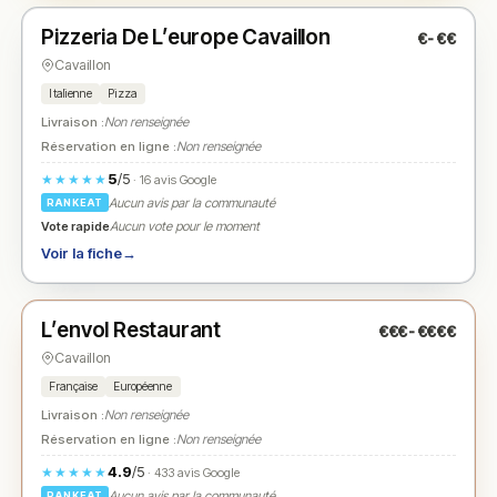
Pizzeria De L’europe Cavaillon
€-€€
N° 2
★
Cavaillon
Italienne
Pizza
Livraison :
Non renseignée
Réservation en ligne :
Non renseignée
5
/5
★★★★★
· 16 avis Google
Aucun avis par la communauté
RANKEAT
Vote rapide
Aucun vote pour le moment
Voir la fiche
→
Fermé
(12:00 – 14:00, 19:00 – 21:30)
L’envol Restaurant
€€€-€€€€
N° 3
★
Cavaillon
Française
Européenne
Livraison :
Non renseignée
Réservation en ligne :
Non renseignée
4.9
/5
★★★★★
· 433 avis Google
Aucun avis par la communauté
RANKEAT