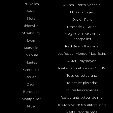
Bruxelles
A Vista - Porto-Vecchio
Arlon
FILS - Limoges
Metz
Ovvio - Paris
Thionville
Brasserie G - Arlon
Strasbourg
BBQ &GRILL MOBILE -
Montpellier
Lyon
Red Beef - Thionville
Marseille
Les Roses - Mondorf-Les-Bains
Toulouse
AUMI - Puymoyen
Nantes
Restaurants étoilés MICHELIN
Grenoble
Tous les restaurants
Rouen
Toutes les pizzerias
Dijon
Toutes les crêperies
Bordeaux
Restaurants autour de moi
Montpellier
Trouvez votre restaurant idéal
Nice
Restaurant du mois