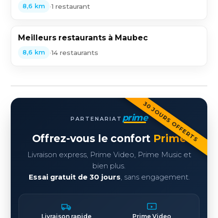
•
1 restaurant
8,6 km
Meilleurs restaurants à Maubec
•
14 restaurants
8,6 km
30 JOURS OFFERTS
prime
PARTENARIAT
Offrez-vous le confort
Prime
Livraison express, Prime Video, Prime Music et
bien plus.
Essai gratuit de 30 jours
, sans engagement.
Livraison rapide
Prime Video