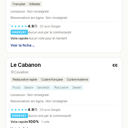
Française
Grillades
Livraison :
Non renseignée
Réservation en ligne :
Non renseignée
4.9
/5
★★★★★
· 52 avis Google
Aucun avis par la communauté
RANKEAT
Vote rapide
Aucun vote pour le moment
Voir la fiche
→
Ouvert
(Ouvert 24h/24)
Le Cabanon
€€
N° 6
Cavaillon
Restauration rapide
Cuisine française
Cuisine moderne
Pizza
Salade
Sandwich
Plat cuisiné
Dessert
Livraison :
Non renseignée
Réservation en ligne :
Non renseignée
4.9
/5
★★★★★
· 25 avis Google
Aucun avis par la communauté
RANKEAT
100%
Vote rapide
· 1 vote