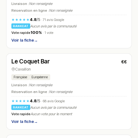
Livraison :
Non renseignée
Réservation en ligne :
Non renseignée
4.8
/5
★★★★★
· 71 avis Google
Aucun avis par la communauté
RANKEAT
100%
Vote rapide
· 1 vote
Voir la fiche
→
Ouvert
(07:30 – 19:30)
Le Coquet Bar
€€
N° 14
Cavaillon
Française
Européenne
Livraison :
Non renseignée
Réservation en ligne :
Non renseignée
4.8
/5
★★★★★
· 68 avis Google
Aucun avis par la communauté
RANKEAT
Vote rapide
Aucun vote pour le moment
Voir la fiche
→
Fermé
(11:00 – 14:00, 18:00 – 22:00)