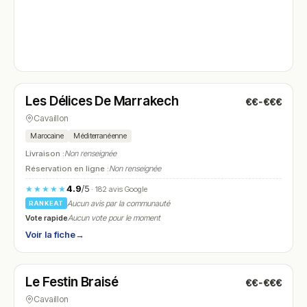
Ouvert
(09:00 – 22:00)
Les Délices De Marrakech
€€-€€€
N° 4
Cavaillon
Marocaine
Méditerranéenne
Livraison :
Non renseignée
Réservation en ligne :
Non renseignée
4.9
/5
★★★★★
· 182 avis Google
Aucun avis par la communauté
RANKEAT
Vote rapide
Aucun vote pour le moment
Voir la fiche
→
Fermé
(12:00 – 14:30, 18:30 – 21:30)
Le Festin Braisé
€€-€€€
N° 5
Cavaillon