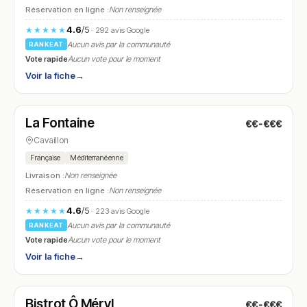
Réservation en ligne :
Non renseignée
4.6
/5
★★★★★
· 292 avis Google
Aucun avis par la communauté
RANKEAT
Vote rapide
Aucun vote pour le moment
Voir la fiche
→
Fermé
(12:00 – 13:30, 19:30 – 21:00)
La Fontaine
€€-€€€
N° 24
Cavaillon
Française
Méditerranéenne
Livraison :
Non renseignée
Réservation en ligne :
Non renseignée
4.6
/5
★★★★★
· 223 avis Google
Aucun avis par la communauté
RANKEAT
Vote rapide
Aucun vote pour le moment
Voir la fiche
→
Ouvert
(08:30 – 23:00)
Bistrot Ô Méryl
€€-€€€
N° 25