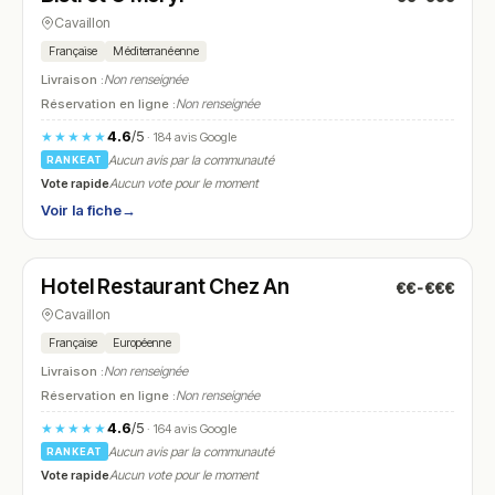
Cavaillon
Française
Méditerranéenne
Livraison :
Non renseignée
Réservation en ligne :
Non renseignée
4.6
/5
★★★★★
· 184 avis Google
Aucun avis par la communauté
RANKEAT
Vote rapide
Aucun vote pour le moment
Voir la fiche
→
Fermé
(11:00 – 14:30, 18:30 – 22:30)
Hotel Restaurant Chez An
€€-€€€
N° 26
Cavaillon
Française
Européenne
Livraison :
Non renseignée
Réservation en ligne :
Non renseignée
4.6
/5
★★★★★
· 164 avis Google
Aucun avis par la communauté
RANKEAT
Vote rapide
Aucun vote pour le moment