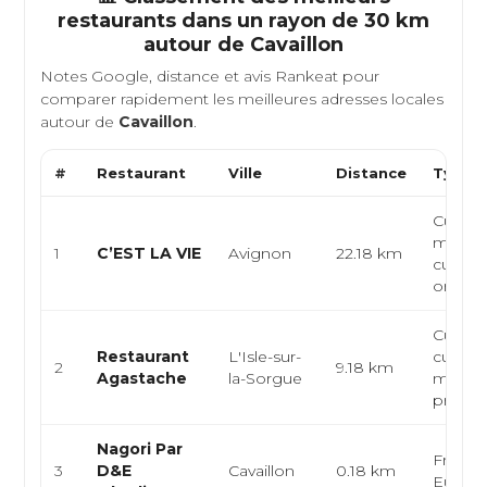
restaurants dans un rayon de 30 km
autour de
Cavaillon
Notes Google, distance et avis Rankeat pour
comparer rapidement les meilleures adresses locales
autour de
Cavaillon
.
#
Restaurant
Ville
Distance
Type d
Cuisin
médite
1
C’EST LA VIE
Avignon
22.18 km
cuisin
oriental
Cuisin
Restaurant
L'Isle-sur-
cuisine
2
9.18 km
Agastache
la-Sorgue
médite
produit
Nagori Par
Françai
3
D&E
Cavaillon
0.18 km
Europ