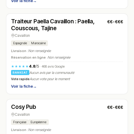
Voir la fiche
→
Fermé
(09:30 – 13:00, 17:00 – 20:00)
Traiteur Paella Cavaillon : Paella,
€€-€€€
N° 7
Couscous, Tajine
Cavaillon
Espagnole
Marocaine
Livraison :
Non renseignée
Réservation en ligne :
Non renseignée
4.8
/5
★★★★★
· 468 avis Google
Aucun avis par la communauté
RANKEAT
Vote rapide
Aucun vote pour le moment
Voir la fiche
→
Fermé
(11:30 – 14:30, 18:00 – 01:30)
Cosy Pub
€€-€€€
N° 8
Cavaillon
Française
Européenne
Livraison :
Non renseignée