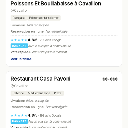
Poissons Et Bouillabaisse à Cavaillon
Cavaillon
Française
Poissons et fruits de mer
Livraison :
Non renseignée
Réservation en ligne :
Non renseignée
4.8
/5
★★★★★
· 201 avis Google
Aucun avis par la communauté
RANKEAT
Vote rapide
Aucun vote pour le moment
Voir la fiche
→
Fermé
(12:00 – 13:30, 19:00 – 21:30)
Restaurant Casa Pavoni
€€-€€€
N° 11
Cavaillon
Italienne
Méditerranéenne
Pizza
Livraison :
Non renseignée
Réservation en ligne :
Non renseignée
4.8
/5
★★★★★
· 199 avis Google
Aucun avis par la communauté
RANKEAT
Vote rapide
Aucun vote pour le moment