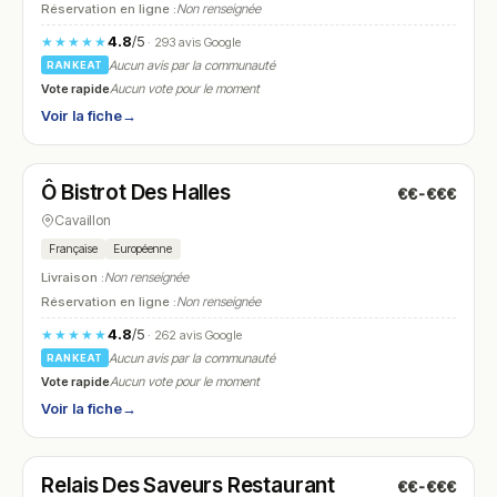
Réservation en ligne :
Non renseignée
4.8
/5
★★★★★
· 293 avis Google
Aucun avis par la communauté
RANKEAT
Vote rapide
Aucun vote pour le moment
Voir la fiche
→
Ouvert
(07:00 – 20:00)
Ô Bistrot Des Halles
€€-€€€
N° 9
Cavaillon
Française
Européenne
Livraison :
Non renseignée
Réservation en ligne :
Non renseignée
4.8
/5
★★★★★
· 262 avis Google
Aucun avis par la communauté
RANKEAT
Vote rapide
Aucun vote pour le moment
Voir la fiche
→
Fermé
(12:00 – 14:00, 19:15 – 21:45)
Relais Des Saveurs Restaurant
€€-€€€
N° 10