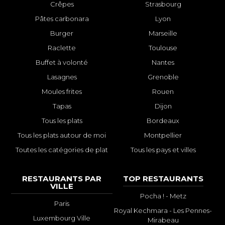
Crêpes
Strasbourg
Pâtes carbonara
Lyon
Burger
Marseille
Raclette
Toulouse
Buffet à volonté
Nantes
Lasagnes
Grenoble
Moules frites
Rouen
Tapas
Dijon
Tous les plats
Bordeaux
Tous les plats autour de moi
Montpellier
Toutes les catégories de plat
Tous les pays et villes
RESTAURANTS PAR
TOP RESTAURANTS
VILLE
Pocha ! - Metz
Paris
Royal Kechmara - Les Pennes-
Luxembourg Ville
Mirabeau