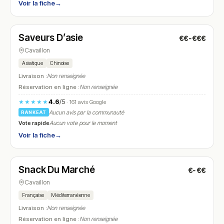
Voir la fiche
→
Fermé
(10:30 – 14:00, 17:00 – 21:30)
Saveurs D’asie
€€-€€€
N° 27
Cavaillon
Asiatique
Chinoise
Livraison :
Non renseignée
Réservation en ligne :
Non renseignée
4.6
/5
★★★★★
· 161 avis Google
Aucun avis par la communauté
RANKEAT
Vote rapide
Aucun vote pour le moment
Voir la fiche
→
Fermé
(11:00 – 15:00, 18:00 – 23:00)
Snack Du Marché
€-€€
N° 28
Cavaillon
Française
Méditerranéenne
Livraison :
Non renseignée
Réservation en ligne :
Non renseignée