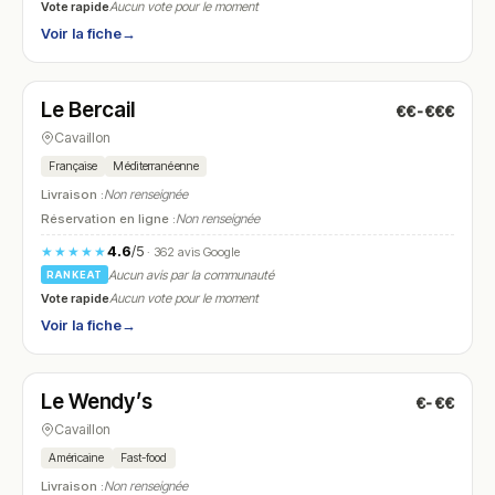
Vote rapide
Aucun vote pour le moment
Voir la fiche
→
Fermé
(12:00 – 14:00, 19:15 – 22:00)
Le Bercail
€€-€€€
N° 22
Cavaillon
Française
Méditerranéenne
Livraison :
Non renseignée
Réservation en ligne :
Non renseignée
4.6
/5
★★★★★
· 362 avis Google
Aucun avis par la communauté
RANKEAT
Vote rapide
Aucun vote pour le moment
Voir la fiche
→
Fermé
(11:00 – 14:30, 18:00 – 22:30)
Le Wendy’s
€-€€
N° 23
Cavaillon
Américaine
Fast-food
Livraison :
Non renseignée