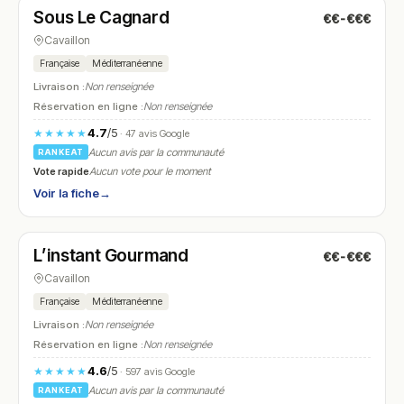
Sous Le Cagnard
€€-€€€
N° 20
Cavaillon
Française
Méditerranéenne
Livraison :
Non renseignée
Réservation en ligne :
Non renseignée
4.7
/5
★★★★★
· 47 avis Google
Aucun avis par la communauté
RANKEAT
Vote rapide
Aucun vote pour le moment
Voir la fiche
→
Fermé
(12:00 – 14:00, 19:30 – 21:00)
L’instant Gourmand
€€-€€€
N° 21
Cavaillon
Française
Méditerranéenne
Livraison :
Non renseignée
Réservation en ligne :
Non renseignée
4.6
/5
★★★★★
· 597 avis Google
Aucun avis par la communauté
RANKEAT