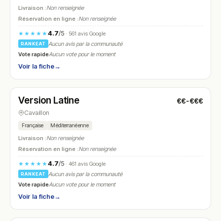
Livraison :
Non renseignée
Réservation en ligne :
Non renseignée
4.7
/5
★★★★★
· 561 avis Google
Aucun avis par la communauté
RANKEAT
Vote rapide
Aucun vote pour le moment
Voir la fiche
→
Fermé
(12:00 – 14:00, 19:30 – 21:30)
Version Latine
€€-€€€
N° 19
Cavaillon
Française
Méditerranéenne
Livraison :
Non renseignée
Réservation en ligne :
Non renseignée
4.7
/5
★★★★★
· 461 avis Google
Aucun avis par la communauté
RANKEAT
Vote rapide
Aucun vote pour le moment
Voir la fiche
→
Ouvert
(09:00 – 22:30)