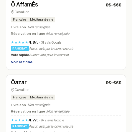
Ô AffamÉs
€€-€€€
N° 15
Cavaillon
Française
Méditerranéenne
Livraison :
Non renseignée
Réservation en ligne :
Non renseignée
4.8
/5
★★★★★
· 31 avis Google
Aucun avis par la communauté
RANKEAT
Vote rapide
Aucun vote pour le moment
Voir la fiche
→
Fermé
(19:00 – 23:30)
Ôazar
€€-€€€
N° 16
Cavaillon
Française
Méditerranéenne
Livraison :
Non renseignée
Réservation en ligne :
Non renseignée
4.7
/5
★★★★★
· 972 avis Google
Aucun avis par la communauté
RANKEAT