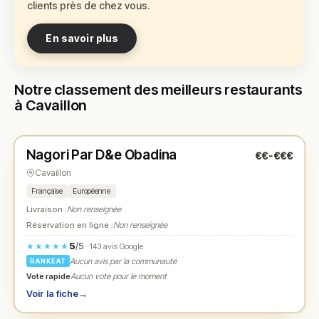
clients près de chez vous.
En savoir plus
Notre classement des meilleurs restaurants
à Cavaillon
Fermé
(09:30 – 15:00, 18:30 – 22:00)
Nagori Par D&e Obadina
€€-€€€
N° 1
★
Cavaillon
Française
Européenne
Livraison :
Non renseignée
Réservation en ligne :
Non renseignée
5
/5
★★★★★
· 143 avis Google
Aucun avis par la communauté
RANKEAT
Vote rapide
Aucun vote pour le moment
Voir la fiche
→
Ouvert
(08:00 – 22:00)