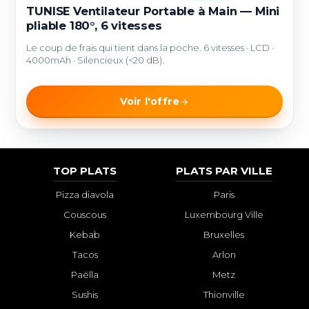
TUNISE Ventilateur Portable à Main — Mini
pliable 180°, 6 vitesses
Le coup de frais qui tient dans la poche. 6 vitesses · LCD ·
4000mAh · Silencieux (<20 dB).
Voir l'offre
TOP PLATS
PLATS PAR VILLE
Pizza diavola
Paris
Couscous
Luxembourg Ville
Kebab
Bruxelles
Tacos
Arlon
Paëlla
Metz
Sushis
Thionville