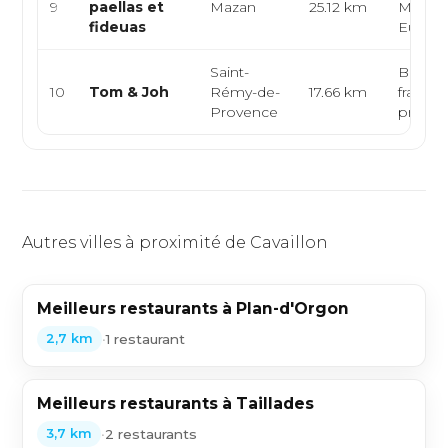
9
paellas et
Mazan
25.12 km
Médite
fideuas
Europ
Saint-
Bistrot
10
Tom & Joh
Rémy-de-
17.66 km
francai
Provence
proven
Autres villes à proximité de Cavaillon
Meilleurs restaurants à Plan-d'Orgon
•
1 restaurant
2,7 km
Meilleurs restaurants à Taillades
•
2 restaurants
3,7 km