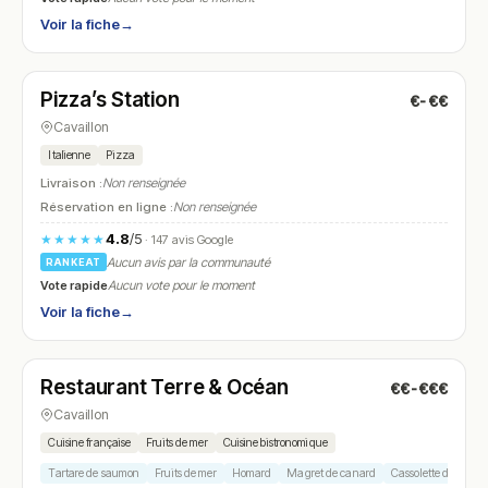
Voir la fiche
→
Fermé
(18:00 – 21:15)
Pizza’s Station
€-€€
N° 12
Cavaillon
Italienne
Pizza
Livraison :
Non renseignée
Réservation en ligne :
Non renseignée
4.8
/5
★★★★★
· 147 avis Google
Aucun avis par la communauté
RANKEAT
Vote rapide
Aucun vote pour le moment
Voir la fiche
→
Fermé
(12:00 – 14:15, 19:00 – 22:00)
Restaurant Terre & Océan
€€-€€€
N° 13
Cavaillon
Cuisine française
Fruits de mer
Cuisine bistronomique
Tartare de saumon
Fruits de mer
Homard
Magret de canard
Cassolette de fruits 