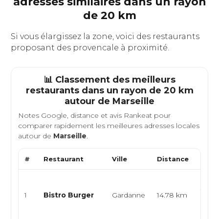
adresses similaires dans un rayon
de 20 km
Si vous élargissez la zone, voici des restaurants
proposant des provencale à proximité.
📊 Classement des meilleurs
restaurants dans un rayon de 20 km
autour de
Marseille
Notes Google, distance et avis Rankeat pour
comparer rapidement les meilleures adresses locales
autour de
Marseille
.
#
Restaurant
Ville
Distance
Type
Brass
fait 
1
Bistro Burger
Gardanne
14.78 km
bistr
pro...