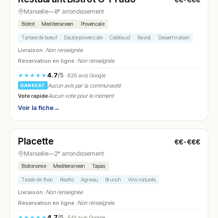
€€-€€€
N° 12
Marseille
—
8ᵉ arrondissement
Bistrot
Mediterraneen
Provencale
Tartare de boeuf
Daube provencale
Cabillaud
Ravioli
Dessert maison
Livraison :
Non renseignée
Réservation en ligne :
Non renseignée
4.7
/5
★★★★★
· 826 avis Google
Aucun avis par la communauté
RANKEAT
Vote rapide
Aucun vote pour le moment
Voir la fiche
→
Ouvert
(11:00 – 15:30)
Placette
€€-€€€
N° 13
Marseille
—
2ᵉ arrondissement
Bistronomie
Mediterraneen
Tapas
Tataki de thon
Risotto
Agneau
Brunch
Vins naturels
Livraison :
Non renseignée
Réservation en ligne :
Non renseignée
4.7
/5
★★★★★
· 544 avis Google