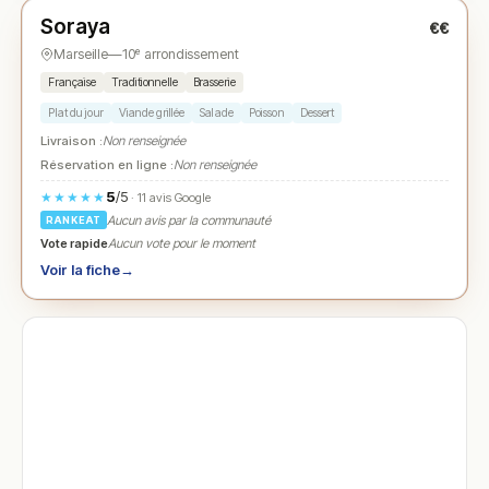
Soraya
€€
N° 3
★
Marseille
—
10ᵉ arrondissement
Française
Traditionnelle
Brasserie
Plat du jour
Viande grillée
Salade
Poisson
Dessert
Livraison :
Non renseignée
Réservation en ligne :
Non renseignée
5
/5
★★★★★
· 11 avis Google
Aucun avis par la communauté
RANKEAT
Vote rapide
Aucun vote pour le moment
Voir la fiche
→