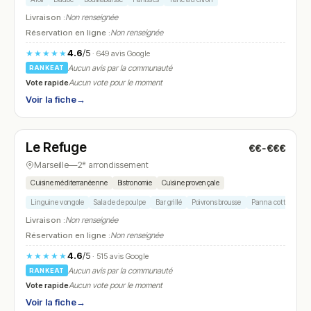
Livraison :
Non renseignée
Réservation en ligne :
Non renseignée
4.6
/5
★★★★★
· 649 avis Google
Aucun avis par la communauté
RANKEAT
Vote rapide
Aucun vote pour le moment
Voir la fiche
→
Fermé
(fermé aujourd'hui)
Le Refuge
€€-€€€
N° 28
Marseille
—
2ᵉ arrondissement
Cuisine méditerranéenne
Bistronomie
Cuisine provençale
Linguine vongole
Salade de poulpe
Bar grillé
Poivrons brousse
Panna cotta
Livraison :
Non renseignée
Réservation en ligne :
Non renseignée
4.6
/5
★★★★★
· 515 avis Google
Aucun avis par la communauté
RANKEAT
Vote rapide
Aucun vote pour le moment
Voir la fiche
→