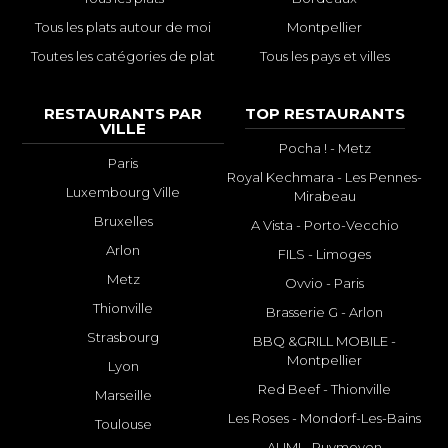
Tous les plats autour de moi
Montpellier
Toutes les catégories de plat
Tous les pays et villes
RESTAURANTS PAR
TOP RESTAURANTS
VILLE
Pocha ! - Metz
Paris
Royal Kechmara - Les Pennes-
Luxembourg Ville
Mirabeau
Bruxelles
A Vista - Porto-Vecchio
Arlon
FILS - Limoges
Metz
Ovvio - Paris
Thionville
Brasserie G - Arlon
Strasbourg
BBQ &GRILL MOBILE -
Montpellier
Lyon
Red Beef - Thionville
Marseille
Les Roses - Mondorf-Les-Bains
Toulouse
AUMI - Puymoyen