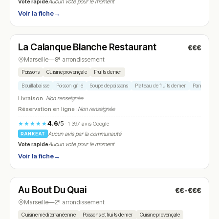
Vote rapide
Aucun vote pour le moment
Voir la fiche
→
Ouvert
(12:00 – 14:00)
La Calanque Blanche Restaurant
€€€
N° 23
Marseille
—
8ᵉ arrondissement
Poissons
Cuisine provençale
Fruits de mer
Bouillabaisse
Poisson grillé
Soupe de poissons
Plateau de fruits de mer
Panisses
Livraison :
Non renseignée
Réservation en ligne :
Non renseignée
4.6
/5
★★★★★
· 1 397 avis Google
Aucun avis par la communauté
RANKEAT
Vote rapide
Aucun vote pour le moment
Voir la fiche
→
Ouvert
(12:00 – 14:00, 19:30 – 21:30)
Au Bout Du Quai
€€-€€€
N° 24
Marseille
—
2ᵉ arrondissement
Cuisine méditerranéenne
Poissons et fruits de mer
Cuisine provençale