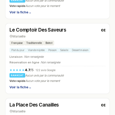
Aucun avis par la communauté
RANKEAT
Vote rapide
Aucun vote pour le moment
Voir la fiche
→
Ouvert
Le Comptoir Des Saveurs
€€
N° 20
Marseille
Française
Traditionnelle
Bistrot
Plat du jour
Viande mijotée
Poisson
Salade
Dessert maison
Livraison :
Non renseignée
Réservation en ligne :
Non renseignée
4.7
/5
★★★★★
· 122 avis Google
Aucun avis par la communauté
RANKEAT
Vote rapide
Aucun vote pour le moment
Voir la fiche
→
Ouvert
La Place Des Canailles
€€
N° 21
Marseille