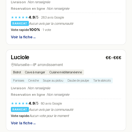
Livraison :
Non renseignée
Réservation en ligne :
Non renseignée
4.9
/5
★★★★★
· 283 avis Google
Aucun avis par la communauté
RANKEAT
100%
Vote rapide
· 1 vote
Voir la fiche
→
Ouvert
(12:00 – 14:30)
Luciole
€€-€€€
N° 5
Marseille
—
8ᵉ arrondissement
Bistrot
Cave à manger
Cuisine méditerranéenne
Panisses
Ceviche
Soupe au pistou
Daube de poulpe
Tarte abricots
Livraison :
Non renseignée
Réservation en ligne :
Non renseignée
4.9
/5
★★★★★
· 80 avis Google
Aucun avis par la communauté
RANKEAT
Vote rapide
Aucun vote pour le moment
Voir la fiche
→
Ouvert
(08:00 – 16:30)