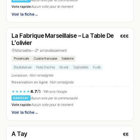
Aucun avis par la communauté
Vote rapide
Aucun vote pour le moment
Voir la fiche
→
Ouvert
(12:00 – 14:30)
La Fabrique Marseillaise – La Table De
€€€
N° 17
L’olivier
Marseille
—
2ᵉ arrondissement
Provencale
Cuisine francaise
Italienne
Bouillabaisse
Pates fraiches
Ravioli
Tagliatelles
Fusilli
Livraison :
Non renseignée
Réservation en ligne :
Non renseignée
4.7
/5
★★★★★
· 196 avis Google
Aucun avis par la communauté
RANKEAT
Vote rapide
Aucun vote pour le moment
Voir la fiche
→
Ouvert
A Tay
€€
N° 18