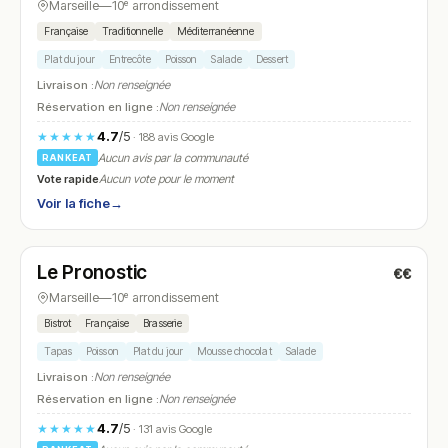
Marseille
—
10ᵉ arrondissement
Française
Traditionnelle
Méditerranéenne
Plat du jour
Entrecôte
Poisson
Salade
Dessert
Livraison :
Non renseignée
Réservation en ligne :
Non renseignée
4.7
/5
★★★★★
· 188 avis Google
Aucun avis par la communauté
RANKEAT
Vote rapide
Aucun vote pour le moment
Voir la fiche
→
Ouvert
Le Pronostic
€€
N° 19
Marseille
—
10ᵉ arrondissement
Bistrot
Française
Brasserie
Tapas
Poisson
Plat du jour
Mousse chocolat
Salade
Livraison :
Non renseignée
Réservation en ligne :
Non renseignée
4.7
/5
★★★★★
· 131 avis Google