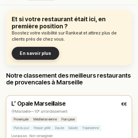
Et si votre restaurant était ici, en
première position ?
Boostez votre visibilité sur Rankeat et attirez plus de
clients près de chez vous.
En savoir plus
Notre classement des meilleurs restaurants
de provencales à Marseille
Ouvert
(07:30 – 15:30)
L’ Opale Marseillaise
€€
N° 1
★
Marseille
—
10ᵉ arrondissement
Provençale
Méditerranéenne
Française
Plat du jour
Poisson grillé
Daube
Salade
Tropézienne
Livraison :
Non renseignée