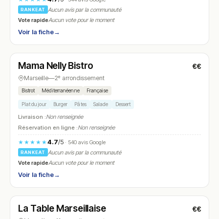
Aucun avis par la communauté
RANKEAT
Vote rapide
Aucun vote pour le moment
Voir la fiche
→
Ouvert
Mama Nelly Bistro
€€
N° 14
Marseille
—
2ᵉ arrondissement
Bistrot
Méditerranéenne
Française
Plat du jour
Burger
Pâtes
Salade
Dessert
Livraison :
Non renseignée
Réservation en ligne :
Non renseignée
4.7
/5
★★★★★
· 540 avis Google
Aucun avis par la communauté
RANKEAT
Vote rapide
Aucun vote pour le moment
Voir la fiche
→
Fermé
(fermé aujourd'hui)
La Table Marseillaise
€€
N° 15