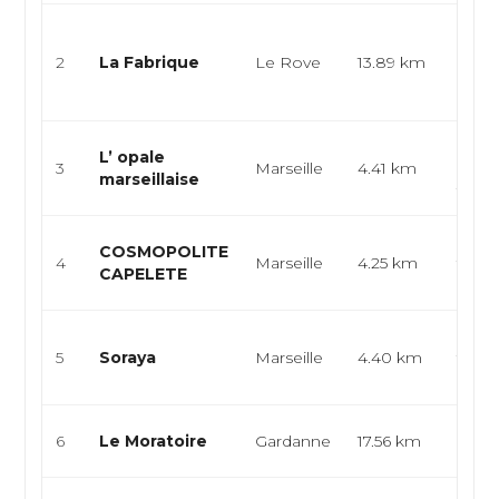
Pizze
artis
2
La Fabrique
Le Rove
13.89 km
italie
empor
Prove
L’ opale
3
Marseille
4.41 km
médi
marseillaise
franç
Inter
COSMOPOLITE
4
Marseille
4.25 km
franç
CAPELETE
brass
Franç
5
Soraya
Marseille
4.40 km
tradit
brass
Franç
6
Le Moratoire
Gardanne
17.56 km
Euro