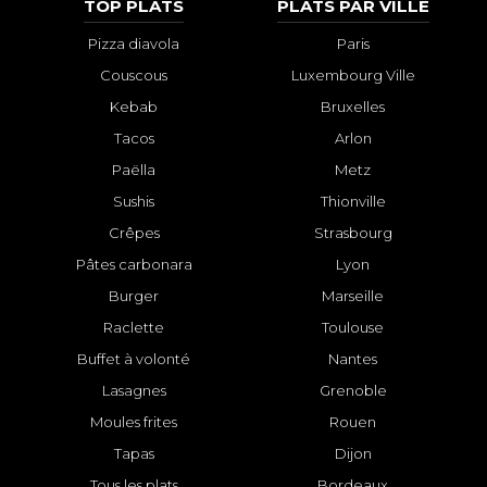
TOP PLATS
PLATS PAR VILLE
Pizza diavola
Paris
Couscous
Luxembourg Ville
Kebab
Bruxelles
Tacos
Arlon
Paëlla
Metz
Sushis
Thionville
Crêpes
Strasbourg
Pâtes carbonara
Lyon
Burger
Marseille
Raclette
Toulouse
Buffet à volonté
Nantes
Lasagnes
Grenoble
Moules frites
Rouen
Tapas
Dijon
Tous les plats
Bordeaux