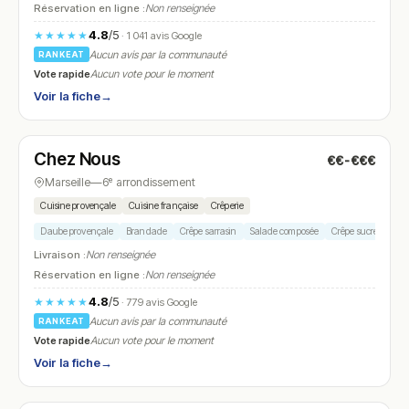
Réservation en ligne :
Non renseignée
4.8
/5
★★★★★
· 1 041 avis Google
Aucun avis par la communauté
RANKEAT
Vote rapide
Aucun vote pour le moment
Voir la fiche
→
Fermé
(fermé aujourd'hui)
Chez Nous
€€-€€€
N° 8
Marseille
—
6ᵉ arrondissement
Cuisine provençale
Cuisine française
Crêperie
Daube provençale
Brandade
Crêpe sarrasin
Salade composée
Crêpe sucrée
Livraison :
Non renseignée
Réservation en ligne :
Non renseignée
4.8
/5
★★★★★
· 779 avis Google
Aucun avis par la communauté
RANKEAT
Vote rapide
Aucun vote pour le moment
Voir la fiche
→
Fermé
(fermé aujourd'hui)