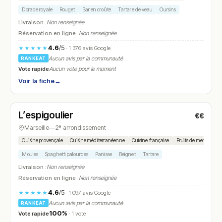
Dorade royale
Rouget
Bar en croûte
Tartare de veau
Oursins
Livraison :
Non renseignée
Réservation en ligne :
Non renseignée
4.6
/5
★★★★★
· 1 376 avis Google
Aucun avis par la communauté
RANKEAT
Vote rapide
Aucun vote pour le moment
Voir la fiche
→
Ouvert
(10:00 – 15:00)
L’espigoulier
€€
N° 25
Marseille
—
2ᵉ arrondissement
Cuisine provençale
Cuisine méditerranéenne
Cuisine française
Fruits de mer
Brass
Moules
Spaghetti palourdes
Panisse
Beignet
Tartare
Livraison :
Non renseignée
Réservation en ligne :
Non renseignée
4.6
/5
★★★★★
· 1 097 avis Google
Aucun avis par la communauté
RANKEAT
100%
Vote rapide
· 1 vote