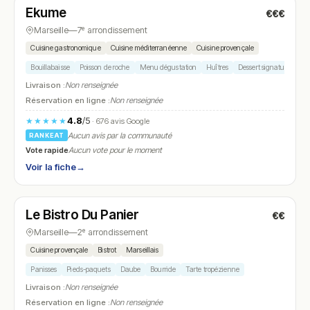
Ekume
€€€
N° 9
Marseille
—
7ᵉ arrondissement
Cuisine gastronomique
Cuisine méditerranéenne
Cuisine provençale
Bouillabaisse
Poisson de roche
Menu dégustation
Huîtres
Dessert signature
Livraison :
Non renseignée
Réservation en ligne :
Non renseignée
4.8
/5
★★★★★
· 676 avis Google
Aucun avis par la communauté
RANKEAT
Vote rapide
Aucun vote pour le moment
Voir la fiche
→
Fermé
(fermé aujourd'hui)
Le Bistro Du Panier
€€
N° 10
Marseille
—
2ᵉ arrondissement
Cuisine provençale
Bistrot
Marseillais
Panisses
Pieds-paquets
Daube
Bourride
Tarte tropézienne
Livraison :
Non renseignée
Réservation en ligne :
Non renseignée