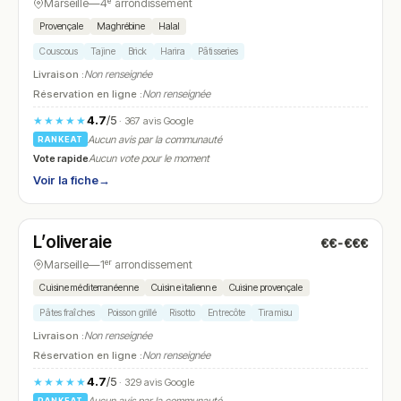
Marseille
—
4ᵉ arrondissement
Provençale
Maghrébine
Halal
Couscous
Tajine
Brick
Harira
Pâtisseries
Livraison :
Non renseignée
Réservation en ligne :
Non renseignée
4.7
/5
★★★★★
· 367 avis Google
Aucun avis par la communauté
RANKEAT
Vote rapide
Aucun vote pour le moment
Voir la fiche
→
Ouvert
(12:00 – 14:30, 19:30 – 22:30)
L’oliveraie
€€-€€€
N° 16
Marseille
—
1ᵉʳ arrondissement
Cuisine méditerranéenne
Cuisine italienne
Cuisine provençale
Pâtes fraîches
Poisson grillé
Risotto
Entrecôte
Tiramisu
Livraison :
Non renseignée
Réservation en ligne :
Non renseignée
4.7
/5
★★★★★
· 329 avis Google
RANKEAT