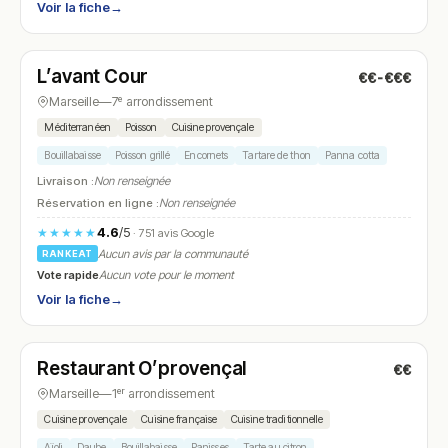
Voir la fiche
→
Fermé
(fermé aujourd'hui)
L’avant Cour
€€-€€€
N° 26
Marseille
—
7ᵉ arrondissement
Méditerranéen
Poisson
Cuisine provençale
Bouillabaisse
Poisson grillé
Encornets
Tartare de thon
Panna cotta
Livraison :
Non renseignée
Réservation en ligne :
Non renseignée
4.6
/5
★★★★★
· 751 avis Google
Aucun avis par la communauté
RANKEAT
Vote rapide
Aucun vote pour le moment
Voir la fiche
→
Ouvert
(12:00 – 15:00)
Restaurant O’provençal
€€
N° 27
Marseille
—
1ᵉʳ arrondissement
Cuisine provençale
Cuisine française
Cuisine traditionnelle
Aïoli
Daube
Bouillabaisse
Panisses
Tarte au citron