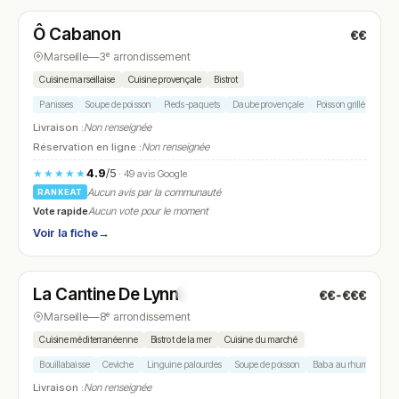
Ô Cabanon
€€
N° 6
Marseille
—
3ᵉ arrondissement
Cuisine marseillaise
Cuisine provençale
Bistrot
Panisses
Soupe de poisson
Pieds-paquets
Daube provençale
Poisson grillé
Livraison :
Non renseignée
Réservation en ligne :
Non renseignée
4.9
/5
★★★★★
· 49 avis Google
Aucun avis par la communauté
RANKEAT
Vote rapide
Aucun vote pour le moment
Voir la fiche
→
Fermé
(fermé aujourd'hui)
La Cantine De Lynn
€€-€€€
N° 7
Marseille
—
8ᵉ arrondissement
Cuisine méditerranéenne
Bistrot de la mer
Cuisine du marché
Bouillabaisse
Ceviche
Linguine palourdes
Soupe de poisson
Baba au rhum
Livraison :
Non renseignée