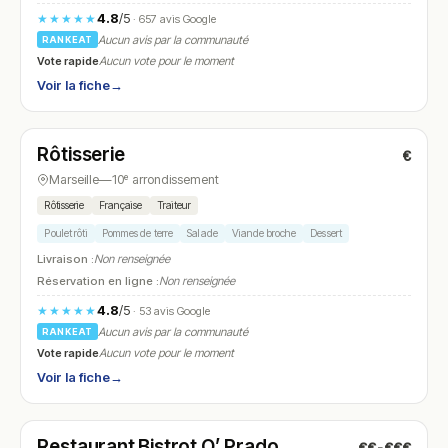
4.8
/5
★★★★★
· 657 avis Google
Aucun avis par la communauté
RANKEAT
Vote rapide
Aucun vote pour le moment
Voir la fiche
→
Ouvert
Rôtisserie
€
N° 11
Marseille
—
10ᵉ arrondissement
Rôtisserie
Française
Traiteur
Poulet rôti
Pommes de terre
Salade
Viande broche
Dessert
Livraison :
Non renseignée
Réservation en ligne :
Non renseignée
4.8
/5
★★★★★
· 53 avis Google
Aucun avis par la communauté
RANKEAT
Vote rapide
Aucun vote pour le moment
Voir la fiche
→
Ouvert
(07:00 – 19:30)
Restaurant Bistrot O’ Prado