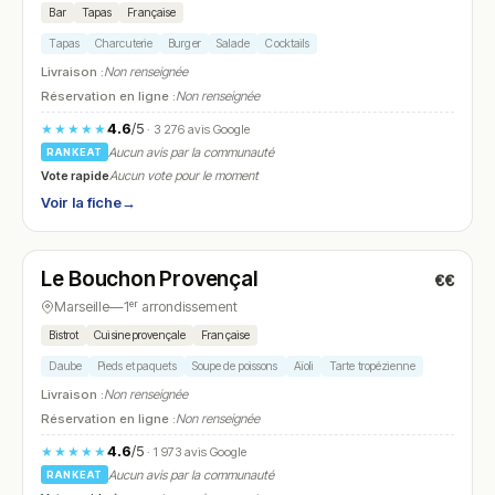
Bar
Tapas
Française
Tapas
Charcuterie
Burger
Salade
Cocktails
Livraison :
Non renseignée
Réservation en ligne :
Non renseignée
4.6
/5
★★★★★
· 3 276 avis Google
Aucun avis par la communauté
RANKEAT
Vote rapide
Aucun vote pour le moment
Voir la fiche
→
Ouvert
(12:00 – 14:30, 19:00 – 23:00)
Le Bouchon Provençal
€€
N° 22
Marseille
—
1ᵉʳ arrondissement
Bistrot
Cuisine provençale
Française
Daube
Pieds et paquets
Soupe de poissons
Aïoli
Tarte tropézienne
Livraison :
Non renseignée
Réservation en ligne :
Non renseignée
4.6
/5
★★★★★
· 1 973 avis Google
Aucun avis par la communauté
RANKEAT