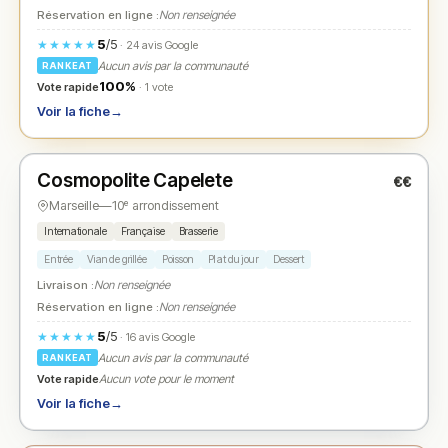
Réservation en ligne :
Non renseignée
5
/5
★★★★★
· 24 avis Google
Aucun avis par la communauté
RANKEAT
100%
Vote rapide
· 1 vote
Voir la fiche
→
Ouvert
Cosmopolite Capelete
€€
N° 2
★
Marseille
—
10ᵉ arrondissement
Internationale
Française
Brasserie
Entrée
Viande grillée
Poisson
Plat du jour
Dessert
Livraison :
Non renseignée
Réservation en ligne :
Non renseignée
5
/5
★★★★★
· 16 avis Google
Aucun avis par la communauté
RANKEAT
Vote rapide
Aucun vote pour le moment
Voir la fiche
→
Ouvert