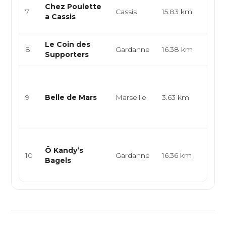
Bistr
Chez Poulette
7
Cassis
15.83 km
mais
a Cassis
prov
Le Coin des
Snac
8
Gardanne
16.38 km
Supporters
Burg
Cuisi
médi
9
Belle de Mars
Marseille
3.63 km
cuisi
gast
cuisin
Snack
Ô Kandy’s
resta
10
Gardanne
16.36 km
Bagels
rapid
new-y