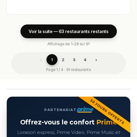
Voir la suite — 63 restaurants restants
Affichage de 1–28 sur 91
‹
›
1
2
3
4
Page 1 / 4 · 91 restaurants
30 JOURS OFFERTS
prime
PARTENARIAT
Offrez-vous le confort
Prime
Livraison express, Prime Video, Prime Music et