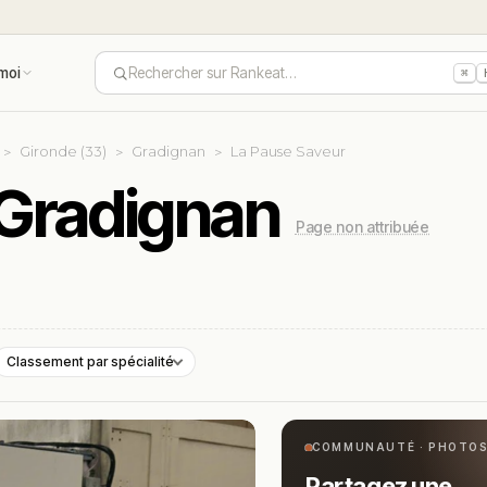
moi
Rechercher sur Rankeat…
⌘
Gironde (33)
Gradignan
La Pause Saveur
 Gradignan
Page non attribuée
Classement par spécialité
COMMUNAUTÉ · PHOTO
Partagez une