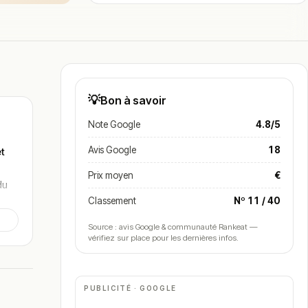
💡
Bon à savoir
Note Google
4.8/5
Avis Google
18
et
Prix moyen
€
du
5€
.
Classement
Nº 11 / 40
Source : avis Google & communauté Rankeat —
vérifiez sur place pour les dernières infos.
une
se de
PUBLICITÉ · GOOGLE