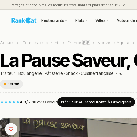
Partagez et découvrez les meilleurs restaurants et plats de chaque ville
Restaurants
Plats
Villes
Autour de 
Accueil
Tous les restaurants
France 🇫🇷
Nouvelle-Aquitaine
La Pause Saveur,
Traiteur
·
Boulangerie
·
Pâtisserie
·
Snack
·
Cuisine française
•
€
Fermé
4.8
/5
·
18 avis Google
Nº 11
sur 40
restaurants
à Gradignan