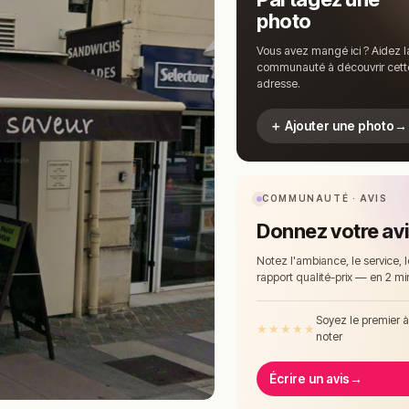
photo
Vous avez mangé ici ? Aidez l
communauté à découvrir cett
adresse.
＋ Ajouter une photo
→
COMMUNAUTÉ · AVIS
Donnez votre av
Notez l'ambiance, le service, l
rapport qualité-prix — en 2 mi
Soyez le premier 
★
★
★
★
★
noter
Écrire un avis
→