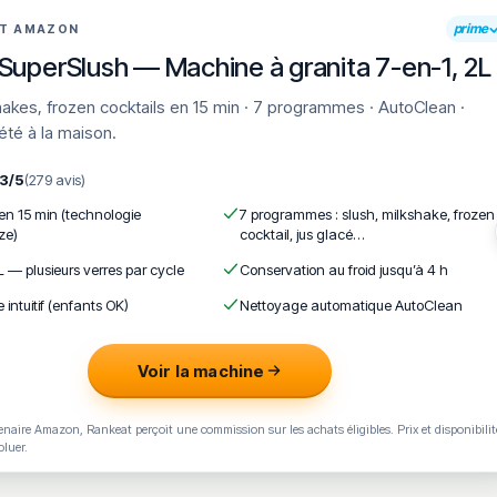
s se lasser grâce au renouvellement quotidien des plats. Quelqu
prime
AT AMAZON
client
avec la gérante d’un client minoritaire, mais la majorité des
SuperSlush — Machine à granita 7-en-1, 2L
e traiteur incontournable de Gradignan pour le déjeuner ou la
'été à la maison.
,3/5
(279 avis)
nan ?
 en 15 min (technologie
7 programmes : slush, milkshake, frozen
ze)
cocktail, jus glacé…
 Saveur ?
L — plusieurs verres par cycle
Conservation au froid jusqu’à 4 h
e intuitif (enfants OK)
Nettoyage automatique AutoClean
mmande ?
Voir la machine
naire Amazon, Rankeat perçoit une commission sur les achats éligibles. Prix et disponibilit
oluer.
té réduite ?