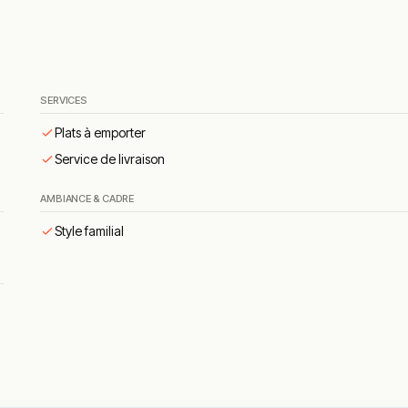
r les anniversaires et événements, ainsi que des
petits fours suc
 emporter
et la
livraison à domicile
complètent le format pratique 
SERVICES
nt cité comme « très très bon » par les avis, signature absolue de 
Plats à emporter
Service de livraison
 jour, signature locavore qui fidélise les habitués du déjeuner
AMBIANCE & CADRE
 déjeuner gourmand préparés sur place
Style familial
des, signature sucrée plébiscitée pour leur finesse et leur fraîc
éals pour apéritifs et réceptions personnalisées
ment très positifs
et convergent vers plusieurs forces :
tout est fai
 raclette
) et les
pâtisseries maison légères et gourmandes
sont
eureux
. Le
rapport qualité-prix
est unanimement salué comme « tr
aque jour
fidélise une clientèle locale large. Les habitués apprécie