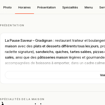
Photo
Horaires
Présentation
Spécialités
Menu
Ser
PRÉSENTATION
La Pause Saveur – Gradignan
: restaurant traiteur et boulange
maison
avec des
plats et desserts différents tous les jours
, p
raclette signature),
sandwichs
,
quiches
,
tartes salées
,
pizzas 
salés
, ainsi que des
pâtisseries maison
légères et gourmandes
accompagnées de
boissons à emporter
, dans un
cadre calme
Général de Gaulle à proximité de l’Église Saint-Pierre, accessi
Voi
Localisation
L’établissement est établi au
122 Cours du Général de Gaulle,
Nouvelle-Aquitaine, sur le principal axe de Gradignan à proximi
de la métropole bordelaise. L’emplacement est
facilement ac
SPÉCIALITÉS DE LA MAISON
Gradignan
, et dispose de
places de stationnement à proximit