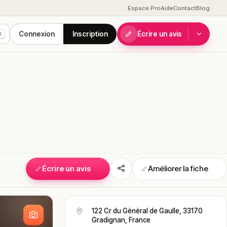
Espace Pro
Aide
Contact
Blog
Connexion
Inscription
Écrire un avis
K
Écrire un avis
Améliorer la fiche
S
122 Cr du Général de Gaulle, 33170
Gradignan, France