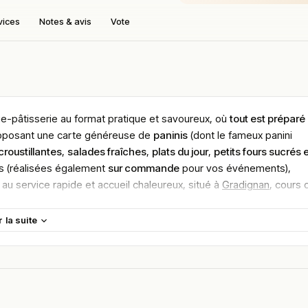
vices
Notes & avis
Vote
rie-pâtisserie au format pratique et savoureux, où
tout est préparé
roposant une carte généreuse de
paninis
(dont le fameux panini
croustillantes
,
salades fraîches
,
plats du jour
,
petits fours sucrés 
 (réalisées également
sur commande
pour vos événements),
au service rapide et accueil chaleureux, situé à
Gradignan
, cours 
ble PMR avec entrée de plain-pied, livraison à domicile, budget
8–1
r la suite
 33170 Gradignan
, dans le département de la Gironde en région
té immédiate de l’
Église Saint-Pierre de Gradignan
, dans la comm
cessible en transports en commun
avec les bus
21 et 31 arrêt Égli
é
pour les usagers en voiture.