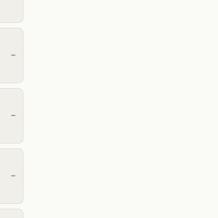
—
—
—