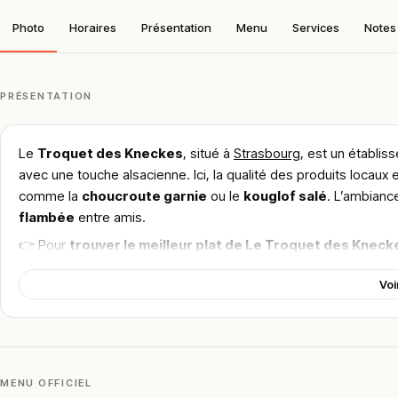
Photo
Horaires
Présentation
Menu
Services
Notes 
PRÉSENTATION
Le
Troquet des Kneckes
, situé à
Strasbourg
, est un établiss
avec une touche alsacienne. Ici, la qualité des produits locau
comme la
choucroute garnie
ou le
kouglof salé
. L’ambianc
flambée
entre amis.
👉 Pour
trouver le meilleur plat de Le Troquet des Kneck
pour la gastronomie locale, dans un cadre accueillant à Strasbo
Voi
!
Texte généré par intelligence artificielle, en attente de validation hu
Cette description peut contenir des erreurs, n'hésitez pas à nous aider 
MENU OFFICIEL