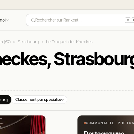
moi
Rechercher sur Rankeat…
⌘
n (67)
Strasbourg
Le Troquet des Kneckes
neckes, Strasbour
ourg
Classement par spécialité
COMMUNAUTÉ · PHOTO
Partagez une