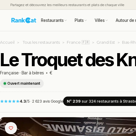
Partagez et découvrez les meilleurs restaurants et plats de chaque ville
Restaurants
Plats
Villes
Autour de 
Accueil
Tous les restaurants
France 🇫🇷
Grand Est
Bas-Rhi
Le Troquet des K
Française
·
Bar à bières
•
€
Ouvert maintenant
4.3
/5
·
2 623 avis Google
Nº 239
sur 324
restaurants
à Strasb