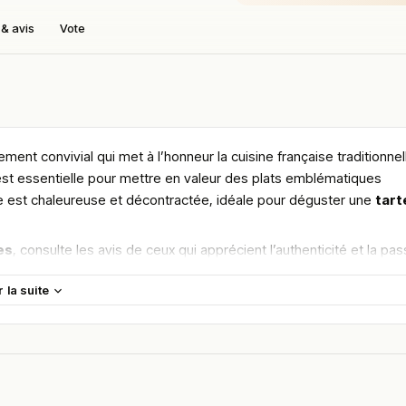
& avis
Vote
ement convivial qui met à l’honneur la cuisine française traditionnel
x est essentielle pour mettre en valeur des plats emblématiques
e est chaleureuse et décontractée, idéale pour déguster une
tart
es
, consulte les avis de ceux qui apprécient l’authenticité et la pas
urg.
r la suite
maine.
en vous rendant sur :
Améliorer la fiche de cet établissement