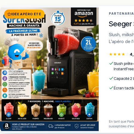
PARTENARI
IDÉE APÉRO ÉTÉ
Seeger 
Slush, milkshakes, frozen cocktails en 15 min · 7 programmes · AutoClean ·
L'apéro de l
★
★
★
★
☆
4
Slush prête
InstantFree
Capacité 2 
Écran tactil
En tant que Parte
susceptibles d'év