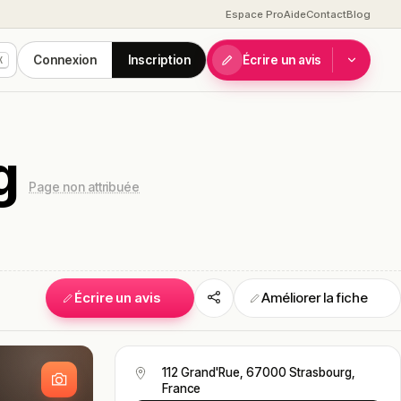
Espace Pro
Aide
Contact
Blog
Connexion
Inscription
Écrire un avis
K
g
Page non attribuée
Écrire un avis
Améliorer la fiche
S
112 Grand'Rue, 67000 Strasbourg,
France