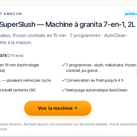
prime
AT AMAZON
SuperSlush — Machine à granita 7-en-1, 2L
'été à la maison.
,3/5
(279 avis)
 en 15 min (technologie
7 programmes : slush, milkshake, frozen
ze)
cocktail, jus glacé…
L — plusieurs verres par cycle
Conservation au froid jusqu’à 4 h
e intuitif (enfants OK)
Nettoyage automatique AutoClean
Voir la machine
naire Amazon, Rankeat perçoit une commission sur les achats éligibles. Prix et disponibilit
oluer.