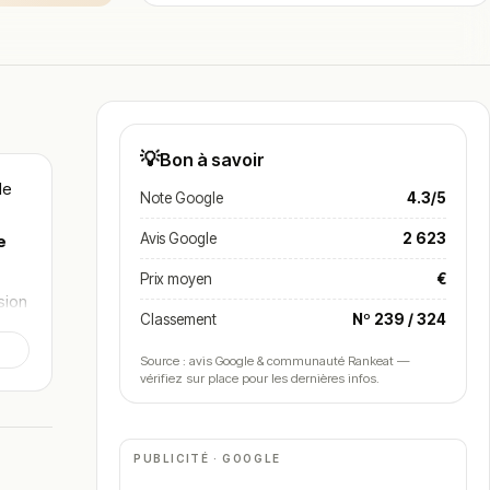
💡
Bon à savoir
le
Note Google
4.3/5
Avis Google
2 623
e
Prix moyen
€
sion
Classement
Nº 239 / 324
Source : avis Google & communauté Rankeat —
vérifiez sur place pour les dernières infos.
PUBLICITÉ · GOOGLE