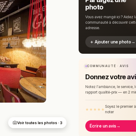
photo
Vous avez mangé ici ? Aidez l
communauté à découvrir cett
adresse.
＋ Ajouter une photo
→
COMMUNAUTÉ · AVIS
Donnez votre av
Notez l'ambiance, le service, l
rapport qualité-prix — en 2 mi
Soyez le premier 
★
★
★
★
★
noter
Voir toutes les photos · 3
Écrire un avis
→