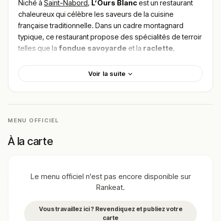
Niché à
Saint-Nabord
,
L’Ours Blanc
est un restaurant
chaleureux qui célèbre les saveurs de la cuisine
française traditionnelle. Dans un cadre montagnard
typique, ce restaurant propose des spécialités de terroir
telles que la
fondue savoyarde
et la
raclette
,
préparées avec des fromages locaux de qualité. Les
amateurs de viande apprécieront également le
steak
Voir la suite
de bœuf charolais
grillé à la perfection. Pour trouver le
meilleur plat de L’Ours Blanc, découvre les avis des
clients séduits par la convivialité du lieu et la fraîcheur
des produits.
MENU OFFICIEL
!
Texte généré par intelligence artificielle, en attente de
À la carte
validation humaine.
Cette description peut contenir des erreurs, n'hésitez pas à
nous aider en vous rendant sur :
Améliorer la fiche de cet
Le menu officiel n'est pas encore disponible sur
établissement
Rankeat.
Vous travaillez ici ? Revendiquez et publiez votre
carte