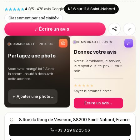
4.3
/5
·
478 avis Google
Nº 6
sur 11
à Saint-Nabord
Classement par spécialité
Écrire un avis
COMMUNAUTÉ · AVIS
COMMUNAUTÉ · PHOTOS
Donnez votre avis
Partagez une photo
Notez l'ambiance, le service,
le rapport qualité-prix — en 2
Vous avez mangé ici ? Aidez
min.
la communauté à découvrir
cette adresse.
★
★
★
★
★
Soyez le premier à noter
＋ Ajouter une photo
→
Écrire un avis
→
8 Rue du Rang de Veseaux, 88200 Saint-Nabord, France
+33 3 29 62 25 06