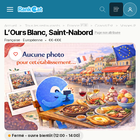
Accueil
Tous les restaurants
France 🇫🇷
Grand Est
Vosges (88)
L’Ours Blanc, Saint-Nabord
Page non attribuée
Française
·
Européenne
•
€€-€€€
Fermé - ouvre bientôt (12:00 - 14:00)