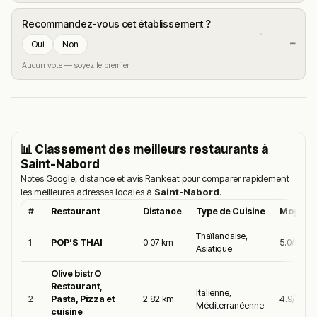
Recommandez-vous cet établissement ?
—
Oui
Non
Aucun vote — soyez le premier
📊 Classement des meilleurs restaurants à
Saint-Nabord
Notes Google, distance et avis Rankeat pour comparer rapidement
les meilleures adresses locales à
Saint-Nabord
.
#
Restaurant
Distance
Type de Cuisine
Moyenne
Thaïlandaise,
1
POP’S THAI
0.07 km
5.0/5
Asiatique
Olive bistrO
Restaurant,
Italienne,
2
Pasta, Pizza et
2.82 km
4.9/5
Méditerranéenne
cuisine