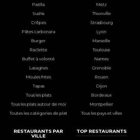
Paëlla
Metz
Sushis
Thionville
Crêpes
Strasbourg
Pâtes carbonara
Lyon
Burger
Marseille
Raclette
Toulouse
Buffet à volonté
Nantes
Lasagnes
Grenoble
Moules frites
Rouen
Tapas
Dijon
Tous les plats
Bordeaux
Tous les plats autour de moi
Montpellier
Toutes les catégories de plat
Tous les pays et villes
RESTAURANTS PAR
TOP RESTAURANTS
VILLE