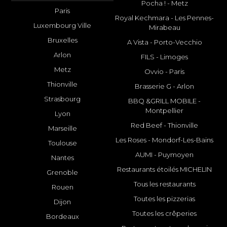
Pocha ! - Metz
Paris
Royal Kechmara - Les Pennes-
Luxembourg Ville
Mirabeau
Bruxelles
A Vista - Porto-Vecchio
Arlon
FILS - Limoges
Metz
Ovvio - Paris
Thionville
Brasserie G - Arlon
Strasbourg
BBQ &GRILL MOBILE -
Montpellier
Lyon
Red Beef - Thionville
Marseille
Les Roses - Mondorf-Les-Bains
Toulouse
AUMI - Puymoyen
Nantes
Restaurants étoilés MICHELIN
Grenoble
Tous les restaurants
Rouen
Toutes les pizzerias
Dijon
Toutes les crêperies
Bordeaux