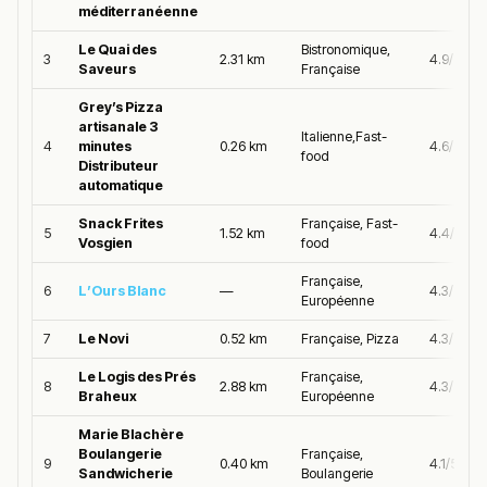
méditerranéenne
Le Quai des
Bistronomique,
3
2.31 km
4.9/5
Saveurs
Française
Grey’s Pizza
artisanale 3
Italienne,Fast-
4
minutes
0.26 km
4.6/5
food
Distributeur
automatique
Snack Frites
Française, Fast-
5
1.52 km
4.4/5
Vosgien
food
Française,
6
L’Ours Blanc
—
4.3/5
Européenne
7
Le Novi
0.52 km
Française, Pizza
4.3/5
Le Logis des Prés
Française,
8
2.88 km
4.3/5
Braheux
Européenne
Marie Blachère
Boulangerie
Française,
9
0.40 km
4.1/5
Sandwicherie
Boulangerie