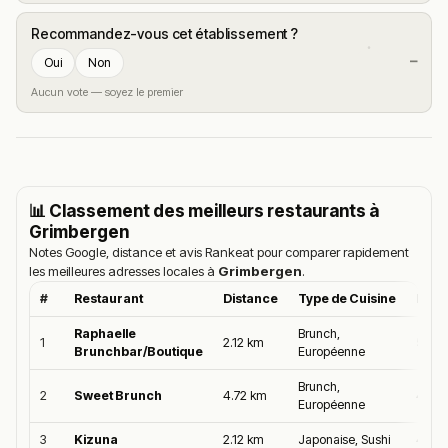
Recommandez-vous cet établissement ?
—
Oui
Non
Aucun vote — soyez le premier
📊 Classement des meilleurs restaurants à
Grimbergen
Notes Google, distance et avis Rankeat pour comparer rapidement
les meilleures adresses locales à
Grimbergen
.
#
Restaurant
Distance
Type de Cuisine
Moye
Raphaelle
Brunch,
1
2.12 km
5.0/5
Brunchbar/Boutique
Européenne
Brunch,
2
Sweet Brunch
4.72 km
4.9/5
Européenne
3
Kizuna
2.12 km
Japonaise, Sushi
4.9/5