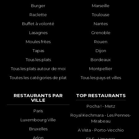
Burger
Marseille
Raclette
Toulouse
Buffet à volonté
Nantes
Lasagnes
Grenoble
Moules frites
Rouen
Tapas
Dijon
Tous les plats
Bordeaux
Tous les plats autour de moi
Montpellier
Toutes les catégories de plat
Tous les pays et villes
RESTAURANTS PAR
TOP RESTAURANTS
VILLE
Pocha ! - Metz
Paris
Royal Kechmara - Les Pennes-
Luxembourg Ville
Mirabeau
Bruxelles
A Vista - Porto-Vecchio
Arlon
FILS - Limoges