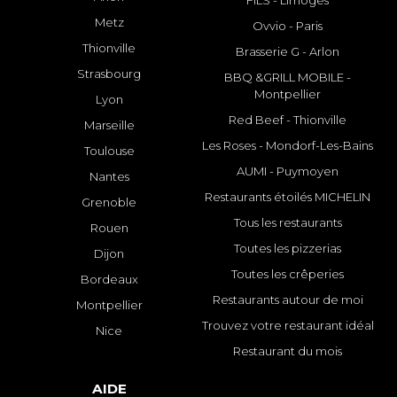
Metz
Ovvio - Paris
Thionville
Brasserie G - Arlon
Strasbourg
BBQ &GRILL MOBILE -
Montpellier
Lyon
Red Beef - Thionville
Marseille
Les Roses - Mondorf-Les-Bains
Toulouse
AUMI - Puymoyen
Nantes
Restaurants étoilés MICHELIN
Grenoble
Tous les restaurants
Rouen
Toutes les pizzerias
Dijon
Toutes les crêperies
Bordeaux
Restaurants autour de moi
Montpellier
Trouvez votre restaurant idéal
Nice
Restaurant du mois
AIDE