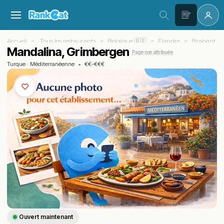
Accueil
Tous les restaurants
Belgique 🇧🇪
Flandre
Brabant f
Mandalina, Grimbergen
Page non attribuée
Turque
·
Méditerranéenne
•
€€-€€€
Ouvert maintenant