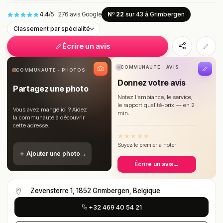
4.4
/5
·
276 avis Google
Nº 22
sur 43
à Grimbergen
Classement par spécialité
Écrire un avis
COMMUNAUTÉ · AVIS
COMMUNAUTÉ · PHOTOS
Donnez votre avis
Partagez une photo
Notez l'ambiance, le service,
le rapport qualité-prix — en 2
Vous avez mangé ici ? Aidez
min.
la communauté à découvrir
cette adresse.
★
★
★
★
★
Soyez le premier à noter
＋ Ajouter une photo
→
Écrire un avis
→
Zevensterre 1, 1852 Grimbergen, Belgique
+32 469 40 54 21