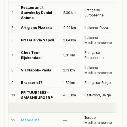
Restaurant ‘t
Française,
4
Stoveke by Daniel
5.30 km
4.7/5
Européenne
Antuna
5
Artigiano Pizzeria
4.90 km
Italienne, Pizza
4.7/5
Italienne,
6
Pizzeria Via Napoli
2.64 km
4.6/5
Méditerranéenne
Chez Teo –
Française,
7
5.31 km
4.6/5
Rijckendael
Européenne
Italienne,
8
Via Napoli – Pasta
2.13 km
4.6/5
Méditerranéenne
9
Brasserie17
1.89 km
Française, Belge
4.6/5
FRITUUR 1853 –
10
4.55 km
Fast-food, Belge
4.6/5
SMASHBURGER ®
Turque,
22
Mandalina
—
4.4/5
Méditerranéenne