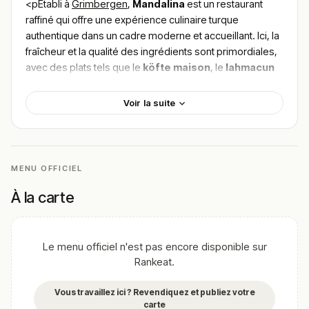
<pÉtabli à
Grimbergen
,
Mandalina
est un restaurant
raffiné qui offre une expérience culinaire turque
authentique dans un cadre moderne et accueillant. Ici, la
fraîcheur et la qualité des ingrédients sont primordiales,
avec des plats tels que le
köfte maison
, le
lahmacun
ou encore le délectable
moussaka
. La diversité des
saveurs proposées promet un voyage gustatif
Voir la suite
exceptionnel.
Pour
trouver le meilleur plat de Mandalina
, plonge
dans les retours enthousiastes des gourmets séduits
par l’harmonie des saveurs et l’accueil chaleureux. Une
MENU OFFICIEL
adresse à ne pas manquer pour une escapade culinaire
À la carte
en plein cœur de Grimbergen.
!
Texte généré par intelligence artificielle, en attente de
validation humaine.
Le menu officiel n'est pas encore disponible sur
Cette description peut contenir des erreurs, n'hésitez pas à
Rankeat.
nous aider en vous rendant sur :
Améliorer la fiche de cet
établissement
Vous travaillez ici ? Revendiquez et publiez votre
carte