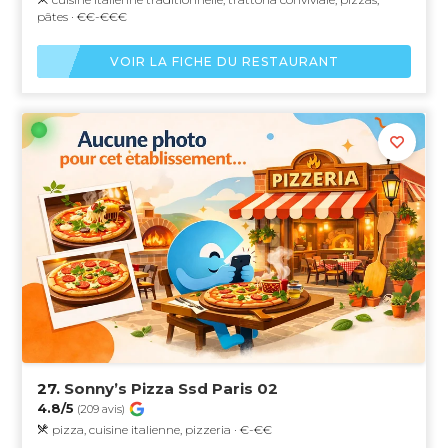
pâtes · €€-€€€
VOIR LA FICHE DU RESTAURANT
27.
Sonny’s Pizza Ssd Paris 02
4.8/5
(209 avis)
pizza, cuisine italienne, pizzeria · €-€€