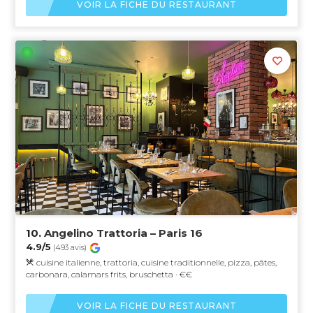
VOIR LA FICHE DU RESTAURANT
10.
Angelino Trattoria – Paris 16
4.9/5
(493 avis)
cuisine italienne, trattoria, cuisine traditionnelle, pizza, pâtes,
carbonara, calamars frits, bruschetta · €€
VOIR LA FICHE DU RESTAURANT