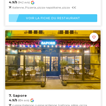
4.9/5
(942 avis)
italienne, Pizzeria, pizza napolitaine, pizza · €€
VOIR LA FICHE DU RESTAURANT
7.
Sapore
4.9/5
(834 avis)
cuisine italienne, cuisine sicilienne, trattoria, pâtes, pizza,