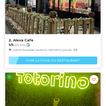
2.
Alexa Cafe
5/5
(201 avis)
cuisine française, pizzeria, café bistro, pizzas · €€
VOIR LA FICHE DU RESTAURANT