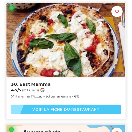
30.
East Mamma
4.7/5
(19850 avis)
Italienne, Pizza, Méditerranéenne · €€
VOIR LA FICHE DU RESTAURANT