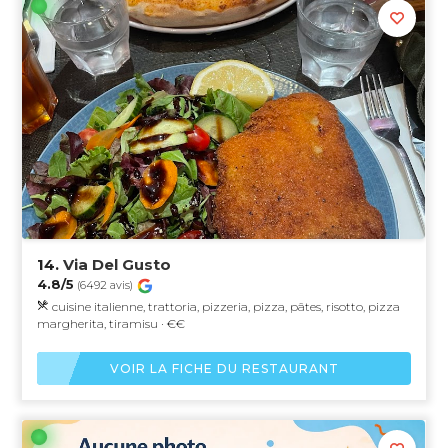
14.
Via Del Gusto
4.8/5
(6492 avis)
cuisine italienne, trattoria, pizzeria, pizza, pâtes, risotto, pizza
margherita, tiramisu · €€
VOIR LA FICHE DU RESTAURANT