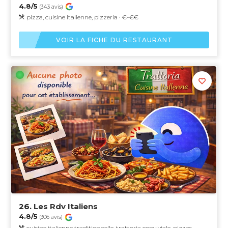
4.8/5
(343 avis)
pizza, cuisine italienne, pizzeria · €-€€
VOIR LA FICHE DU RESTAURANT
26.
Les Rdv Italiens
4.8/5
(306 avis)
cuisine italienne traditionnelle, trattoria conviviale, pizzas,