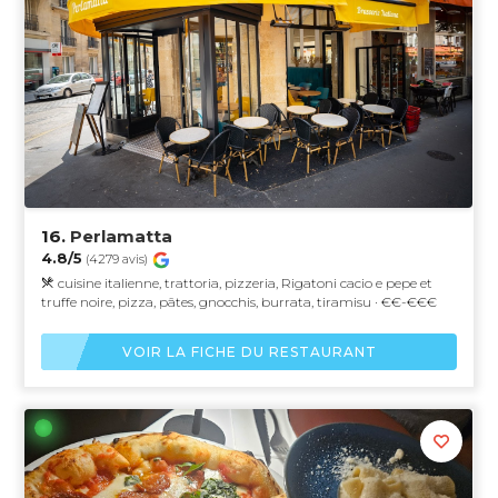
16.
Perlamatta
4.8/5
(4279 avis)
cuisine italienne, trattoria, pizzeria, Rigatoni cacio e pepe et
truffe noire, pizza, pâtes, gnocchis, burrata, tiramisu · €€-€€€
VOIR LA FICHE DU RESTAURANT