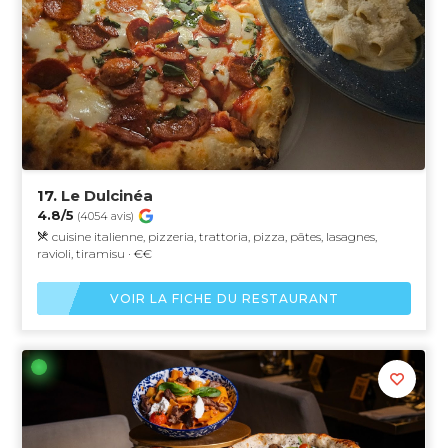
17.
Le Dulcinéa
4.8/5
(4054 avis)
cuisine italienne, pizzeria, trattoria, pizza, pâtes, lasagnes,
ravioli, tiramisu · €€
VOIR LA FICHE DU RESTAURANT