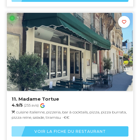
11.
Madame Tortue
4.9/5
(255 avis)
cuisine italienne, pizzeria, bar à cocktails, pizza, pizza burrata,
pizza reine, salade, tiramisu · €€
VOIR LA FICHE DU RESTAURANT