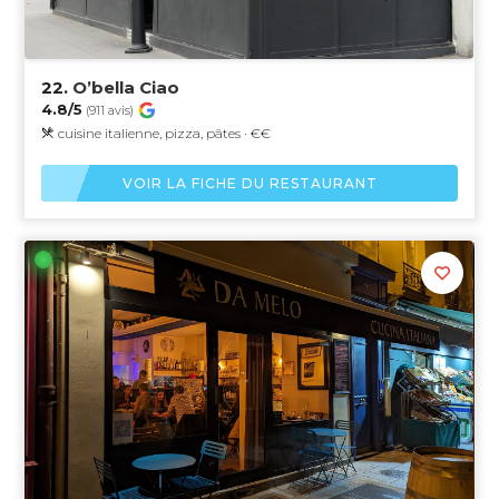
22.
O’bella Ciao
4.8/5
(911 avis)
cuisine italienne, pizza, pâtes · €€
VOIR LA FICHE DU RESTAURANT