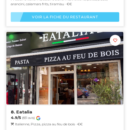
arancini, calamars frits, tiramisu · €€
VOIR LA FICHE DU RESTAURANT
8.
Eatalia
4.9/5
(831 avis)
Italienne, Pizza, pizza au feu de bois · €€