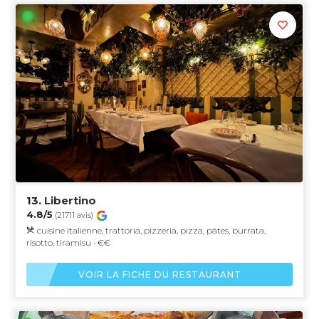
13.
Libertino
4.8/5
(21711 avis)
cuisine italienne, trattoria, pizzeria, pizza, pâtes, burrata,
risotto, tiramisu · €€
VOIR LA FICHE DU RESTAURANT