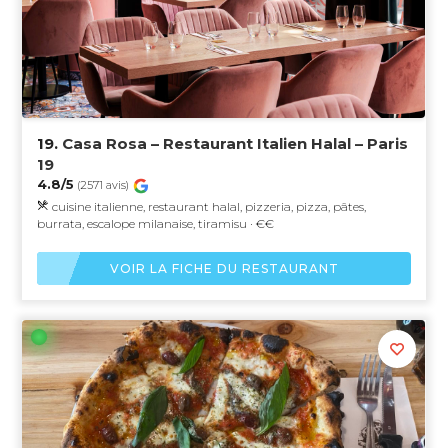
19.
Casa Rosa – Restaurant Italien Halal – Paris
19
4.8/5
(2571 avis)
cuisine italienne, restaurant halal, pizzeria, pizza, pâtes,
burrata, escalope milanaise, tiramisu · €€
VOIR LA FICHE DU RESTAURANT