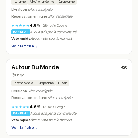
Italienne
Méditerranéenne
Européenne
Livraison :
Non renseignée
Réservation en ligne :
Non renseignée
4.6
/5
★★★★★
· 284 avis Google
Aucun avis par la communauté
RANKEAT
Vote rapide
Aucun vote pour le moment
Voir la fiche
→
Fermé
(12:00 – 15:00, 19:00 – 23:00)
Autour Du Monde
€€
N° 14
Liège
Internationale
Européenne
Fusion
Livraison :
Non renseignée
Réservation en ligne :
Non renseignée
4.6
/5
★★★★★
· 131 avis Google
Aucun avis par la communauté
RANKEAT
Vote rapide
Aucun vote pour le moment
Voir la fiche
→
Fermé
(12:00 – 15:00, 18:30 – 22:00)