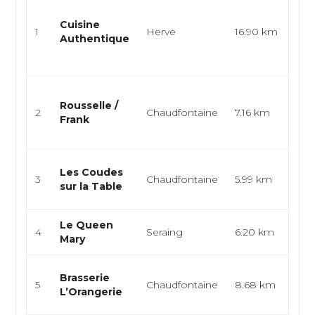
Cui
con
Cuisine
1
Herve
16.90 km
ga
Authentique
eu
rest
Cui
Rousselle /
cui
2
Chaudfontaine
7.16 km
Frank
eu
bis
Fra
Les Coudes
3
Chaudfontaine
5.99 km
Eu
sur la Table
Mo
Le Queen
Fra
4
Seraing
6.20 km
Mary
Eu
Bra
Brasserie
5
Chaudfontaine
8.68 km
cui
L’Orangerie
cui