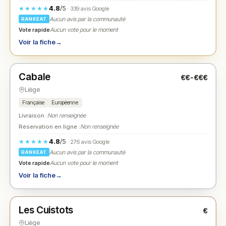
4.8
/5
★★★★★
· 339 avis Google
Aucun avis par la communauté
RANKEAT
Vote rapide
Aucun vote pour le moment
Voir la fiche
→
Fermé
(18:30 – 21:00)
Cabale
€€-€€€
N° 2
★
Liège
Française
Européenne
Livraison :
Non renseignée
Réservation en ligne :
Non renseignée
4.8
/5
★★★★★
· 276 avis Google
Aucun avis par la communauté
RANKEAT
Vote rapide
Aucun vote pour le moment
Voir la fiche
→
Fermé
(11:00 – 21:00)
Les Cuistots
€
N° 3
★
Liège