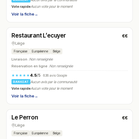
Aucun avis par la communauté
Vote rapide
Aucun vote pour le moment
Voir la fiche
→
Fermé
(12:00 – 14:00, 18:00 – 22:00)
Restaurant L’ecuyer
€€
N° 17
Liège
Française
Européenne
Belge
Livraison :
Non renseignée
Réservation en ligne :
Non renseignée
4.5
/5
★★★★★
· 838 avis Google
Aucun avis par la communauté
RANKEAT
Vote rapide
Aucun vote pour le moment
Voir la fiche
→
Ouvert
(09:00 – 01:00)
Le Perron
€€
N° 18
Liège
Française
Européenne
Belge