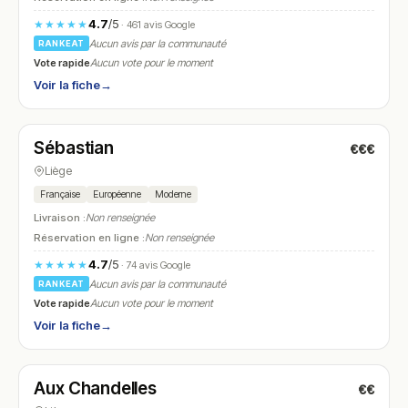
4.7
/5
★★★★★
· 461 avis Google
Aucun avis par la communauté
RANKEAT
Vote rapide
Aucun vote pour le moment
Voir la fiche
→
Fermé
(12:00 – 14:15, 19:15 – 21:00)
Sébastian
€€€
N° 7
Liège
Française
Européenne
Moderne
Livraison :
Non renseignée
Réservation en ligne :
Non renseignée
4.7
/5
★★★★★
· 74 avis Google
Aucun avis par la communauté
RANKEAT
Vote rapide
Aucun vote pour le moment
Voir la fiche
→
Fermé
(12:00 – 14:00, 18:30 – 22:00)
Aux Chandelles
€€
N° 8