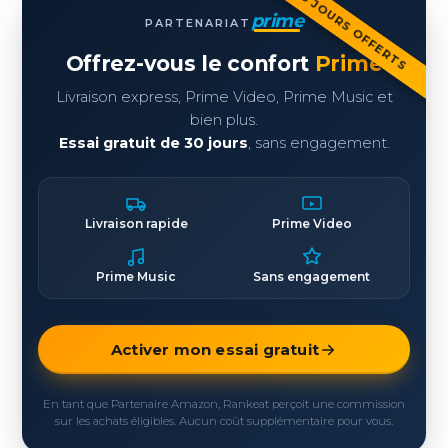
30 JOURS OFFERTS
prime
PARTENARIAT
Offrez-vous le confort
Prime
Livraison express, Prime Video, Prime Music et
bien plus.
Essai gratuit de 30 jours
, sans engagement.
Livraison rapide
Prime Video
Prime Music
Sans engagement
Activer mon essai gratuit
En tant que Partenaire Amazon, Rankeat perçoit une commission
sur les achats éligibles. Aucun coût supplémentaire pour vous.