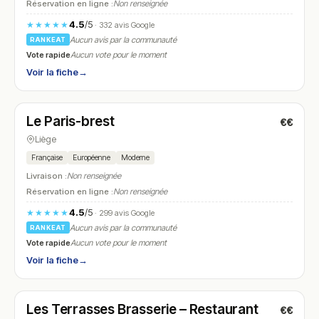
Réservation en ligne :
Non renseignée
4.5
/5
★★★★★
· 332 avis Google
Aucun avis par la communauté
RANKEAT
Vote rapide
Aucun vote pour le moment
Voir la fiche
→
Fermé
(12:30 – 13:30, 18:30 – 20:45)
Le Paris-brest
€€
N° 24
Liège
Française
Européenne
Moderne
Livraison :
Non renseignée
Réservation en ligne :
Non renseignée
4.5
/5
★★★★★
· 299 avis Google
Aucun avis par la communauté
RANKEAT
Vote rapide
Aucun vote pour le moment
Voir la fiche
→
Ouvert
(09:00 – 22:00)
Les Terrasses Brasserie – Restaurant
€€
N° 25