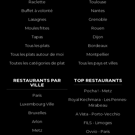
Raclette
Toulouse
Buffet à volonté
Nantes
Lasagnes
Grenoble
Moules frites
Rouen
Tapas
Dijon
Tous les plats
Bordeaux
Tous les plats autour de moi
Montpellier
Toutes les catégories de plat
Tous les pays et villes
RESTAURANTS PAR
TOP RESTAURANTS
VILLE
Pocha ! - Metz
Paris
Royal Kechmara - Les Pennes-
Luxembourg Ville
Mirabeau
Bruxelles
A Vista - Porto-Vecchio
Arlon
FILS - Limoges
Metz
Ovvio - Paris