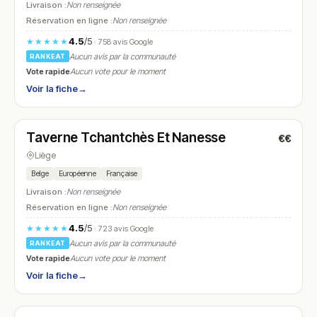
Livraison :
Non renseignée
Réservation en ligne :
Non renseignée
4.5
/5
★★★★★
· 758 avis Google
Aucun avis par la communauté
RANKEAT
Vote rapide
Aucun vote pour le moment
Voir la fiche
→
Fermé
(12:00 – 13:30, 18:00 – 21:30)
Taverne Tchantchès Et Nanesse
€€
N° 19
Liège
Belge
Européenne
Française
Livraison :
Non renseignée
Réservation en ligne :
Non renseignée
4.5
/5
★★★★★
· 723 avis Google
Aucun avis par la communauté
RANKEAT
Vote rapide
Aucun vote pour le moment
Voir la fiche
→
Fermé
(19:00 – 22:00)