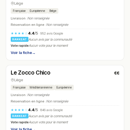
Liège
Française
Européenne
Belge
Livraison :
Non renseignée
Réservation en ligne :
Non renseignée
4.4
/5
★★★★☆
· 952 avis Google
Aucun avis par la communauté
RANKEAT
Vote rapide
Aucun vote pour le moment
Voir la fiche
→
Fermé
(11:30 – 13:30, 18:00 – 22:00)
Le Zocco Chico
€€
N° 26
Liège
Française
Méditerranéenne
Européenne
Livraison :
Non renseignée
Réservation en ligne :
Non renseignée
4.4
/5
★★★★☆
· 846 avis Google
Aucun avis par la communauté
RANKEAT
Vote rapide
Aucun vote pour le moment
Voir la fiche
→