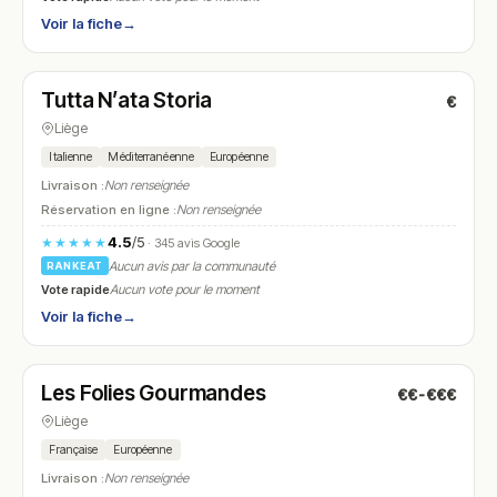
Voir la fiche
→
Fermé
(11:30 – 15:00, 18:00 – 23:00)
Tutta N’ata Storia
€
N° 22
Liège
Italienne
Méditerranéenne
Européenne
Livraison :
Non renseignée
Réservation en ligne :
Non renseignée
4.5
/5
★★★★★
· 345 avis Google
Aucun avis par la communauté
RANKEAT
Vote rapide
Aucun vote pour le moment
Voir la fiche
→
Fermé
(12:00 – 13:30, 19:00 – 21:00)
Les Folies Gourmandes
€€-€€€
N° 23
Liège
Française
Européenne
Livraison :
Non renseignée