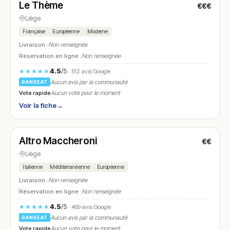
Le Thème
€€€
N° 20
Liège
Française
Européenne
Moderne
Livraison :
Non renseignée
Réservation en ligne :
Non renseignée
4.5
/5
★★★★★
· 512 avis Google
Aucun avis par la communauté
RANKEAT
Vote rapide
Aucun vote pour le moment
Voir la fiche
→
Fermé
(10:00 – 16:00)
Altro Maccheroni
€€
N° 21
Liège
Italienne
Méditerranéenne
Européenne
Livraison :
Non renseignée
Réservation en ligne :
Non renseignée
4.5
/5
★★★★★
· 469 avis Google
Aucun avis par la communauté
RANKEAT
Vote rapide
Aucun vote pour le moment