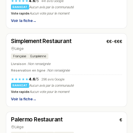
4.6
/5
★★★★★
· 441 avis Google
Aucun avis par la communauté
RANKEAT
Vote rapide
Aucun vote pour le moment
Voir la fiche
→
Fermé
(12:00 – 14:30, 18:00 – 21:00)
Simplement Restaurant
€€-€€€
N° 12
Liège
Française
Européenne
Livraison :
Non renseignée
Réservation en ligne :
Non renseignée
4.6
/5
★★★★★
· 296 avis Google
Aucun avis par la communauté
RANKEAT
Vote rapide
Aucun vote pour le moment
Voir la fiche
→
Fermé
(12:00 – 14:30, 18:00 – 22:30)
Palermo Restaurant
€
N° 13
Liège