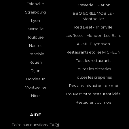
Thionville
Brasserie G - Arlon
Strasbourg
BBQ &GRILL MOBILE -
Montpellier
Lyon
Red Beef - Thionville
Marseille
Les Roses - Mondorf-Les-Bains
Toulouse
AUMI - Puymoyen
Nantes
Restaurants étoilés MICHELIN
Grenoble
Tous les restaurants
Rouen
Toutes les pizzerias
Dijon
Toutes les crêperies
Bordeaux
Restaurants autour de moi
Montpellier
Trouvez votre restaurant idéal
Nice
Restaurant du mois
AIDE
Foire aux questions (FAQ)