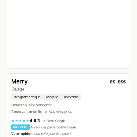
Fermé
(19:00 – 21:00)
Merry
€€-€€€
N° 4
Liège
Néo‑gastronomique
Française
Européenne
Livraison :
Non renseignée
Réservation en ligne :
Non renseignée
4.8
/5
★★★★★
· 140 avis Google
Aucun avis par la communauté
RANKEAT
Vote rapide
Aucun vote pour le moment