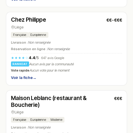
Fermé
(12:00 – 14:00, 18:30 – 22:30)
Chez Philippe
€€-€€€
N° 27
Liège
Française
Européenne
Livraison :
Non renseignée
Réservation en ligne :
Non renseignée
4.4
/5
★★★★☆
· 647 avis Google
Aucun avis par la communauté
RANKEAT
Vote rapide
Aucun vote pour le moment
Voir la fiche
→
Fermé
(12:00 – 14:00, 18:00 – 22:30)
Maison Leblanc (restaurant &
€€€
N° 28
Boucherie)
Liège
Française
Européenne
Moderne
Livraison :
Non renseignée