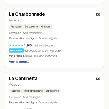
Fermé
(18:00 – 23:00)
La Charbonnade
€€
N° 10
Liège
Française
Européenne
Grillades
Livraison :
Non renseignée
Réservation en ligne :
Non renseignée
4.6
/5
★★★★★
· 488 avis Google
Aucun avis par la communauté
RANKEAT
Vote rapide
Aucun vote pour le moment
Voir la fiche
→
Fermé
(12:00 – 14:30, 19:00 – 22:30)
La Cantinetta
€€
N° 11
Liège
Italienne
Méditerranéenne
Européenne
Livraison :
Non renseignée
Réservation en ligne :
Non renseignée