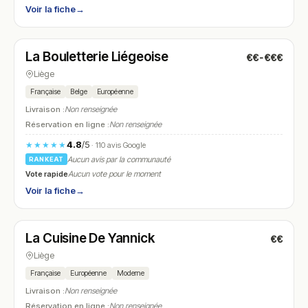
Voir la fiche
→
Fermé
(12:00 – 15:00, 18:00 – 22:00)
La Bouletterie Liégeoise
€€-€€€
N° 5
Liège
Française
Belge
Européenne
Livraison :
Non renseignée
Réservation en ligne :
Non renseignée
4.8
/5
★★★★★
· 110 avis Google
Aucun avis par la communauté
RANKEAT
Vote rapide
Aucun vote pour le moment
Voir la fiche
→
Fermé
(12:00 – 14:00, 19:00 – 21:00)
La Cuisine De Yannick
€€
N° 6
Liège
Française
Européenne
Moderne
Livraison :
Non renseignée
Réservation en ligne :
Non renseignée