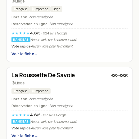
Liège
Française
Européenne
Belge
Livraison :
Non renseignée
Réservation en ligne :
Non renseignée
4.6
/5
★★★★★
· 924 avis Google
Aucun avis par la communauté
RANKEAT
Vote rapide
Aucun vote pour le moment
Voir la fiche
→
Fermé
(18:00 – 23:00)
La Roussette De Savoie
€€-€€€
N° 9
Liège
Française
Européenne
Livraison :
Non renseignée
Réservation en ligne :
Non renseignée
4.6
/5
★★★★★
· 617 avis Google
Aucun avis par la communauté
RANKEAT
Vote rapide
Aucun vote pour le moment
Voir la fiche
→