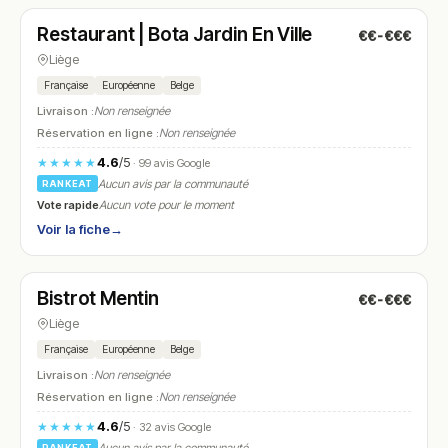
Restaurant | Bota Jardin En Ville
€€-€€€
N° 15
Liège
Française
Européenne
Belge
Livraison :
Non renseignée
Réservation en ligne :
Non renseignée
4.6
/5
★★★★★
· 99 avis Google
Aucun avis par la communauté
RANKEAT
Vote rapide
Aucun vote pour le moment
Voir la fiche
→
Fermé
(11:00 – 22:00)
Bistrot Mentin
€€-€€€
N° 16
Liège
Française
Européenne
Belge
Livraison :
Non renseignée
Réservation en ligne :
Non renseignée
4.6
/5
★★★★★
· 32 avis Google
RANKEAT