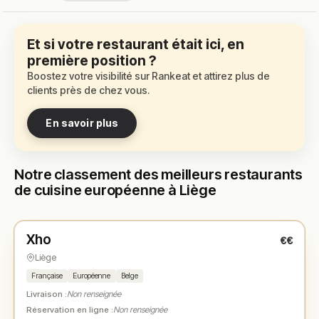
Et si votre restaurant était ici, en
première position ?
Boostez votre visibilité sur Rankeat et attirez plus de
clients près de chez vous.
En savoir plus
Notre classement des meilleurs restaurants
de cuisine européenne à Liège
Fermé
(12:00 – 14:30, 18:00 – 22:00)
Xho
€€
N° 1
★
Liège
Française
Européenne
Belge
Livraison :
Non renseignée
Réservation en ligne :
Non renseignée