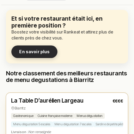
Et si votre restaurant était ici, en
première position ?
Boostez votre visibilité sur Rankeat et attirez plus de
clients près de chez vous.
En savoir plus
Notre classement des meilleurs restaurants
de menu degustations à Biarritz
Fermé
(fermé aujourd'hui)
La Table D’aurélien Largeau
€€€€
N° 1
★
Biarritz
Gastronomique
Cuisine française moderne
Menus dégustation
Menu dégustation 5 escales
Menu dégustation 7 escales
Sardine de petite pêche
Ho
Livraison :
Non renseignée