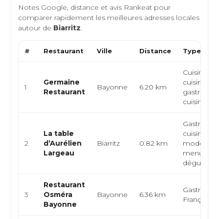
Notes Google, distance et avis Rankeat pour
comparer rapidement les meilleures adresses locales
autour de
Biarritz
.
#
Restaurant
Ville
Distance
Type de C
Cuisine fra
Germaine
cuisine
1
Bayonne
6.20 km
Restaurant
gastronom
cuisine créa
Gastronom
La table
cuisine fra
2
d’Aurélien
Biarritz
0.82 km
moderne,
Largeau
menus
dégusta...
Restaurant
Gastronom
3
Osméra
Bayonne
6.36 km
Française
Bayonne