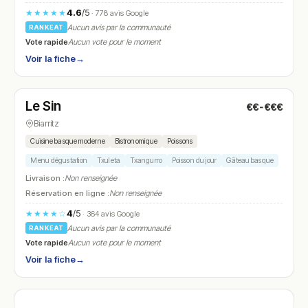
4.6
/5
★★★★★
· 778 avis Google
Aucun avis par la communauté
RANKEAT
Vote rapide
Aucun vote pour le moment
Voir la fiche
→
Fermé
(12:00 – 13:45)
Le Sin
€€-€€€
N° 11
Biarritz
Cuisine basque moderne
Bistronomique
Poissons
Menu dégustation
Txuleta
Txangurro
Poisson du jour
Gâteau basque
Livraison :
Non renseignée
Réservation en ligne :
Non renseignée
4
/5
★★★★☆
· 364 avis Google
Aucun avis par la communauté
RANKEAT
Vote rapide
Aucun vote pour le moment
Voir la fiche
→