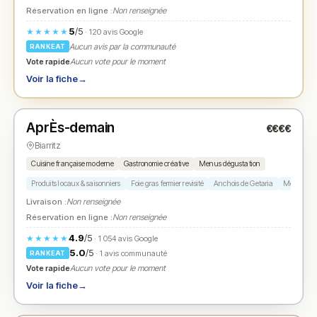
Réservation en ligne :
Non renseignée
5
/5
★★★★★
· 120 avis Google
Aucun avis par la communauté
RANKEAT
Vote rapide
Aucun vote pour le moment
Voir la fiche
→
Fermé
(fermé aujourd'hui)
AprÈs-demain
€€€€
N° 2
★
Biarritz
Cuisine française moderne
Gastronomie créative
Menus dégustation
Produits locaux & saisonniers
Foie gras fermier revisité
Anchois de Getaria
Merlu de 
Livraison :
Non renseignée
Réservation en ligne :
Non renseignée
4.9
/5
★★★★★
· 1 054 avis Google
5.0
/5
· 1 avis communauté
RANKEAT
Vote rapide
Aucun vote pour le moment
Voir la fiche
→
Ouvert
(12:00 – 14:00, 19:15 – 22:00)