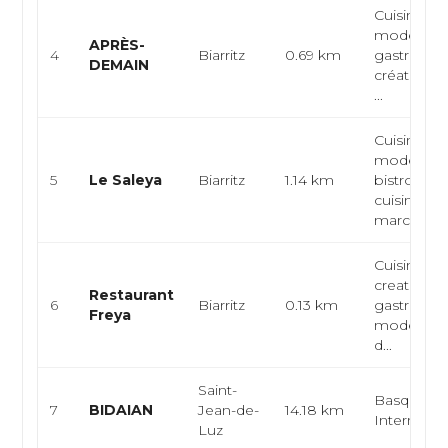
Cuisine fr
moderne,
APRÈS-
4
Biarritz
0.69 km
gastrono
DEMAIN
créative, 
...
Cuisine fr
moderne,
5
Le Saleya
Biarritz
1.14 km
bistronom
cuisine du
marc...
Cuisine vé
creative,
Restaurant
6
Biarritz
0.13 km
gastrono
Freya
moderne,
d...
Saint-
Basque,
7
BIDAIAN
Jean-de-
14.18 km
Internatio
Luz