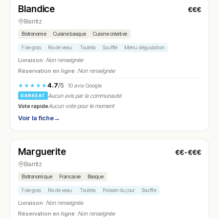
Blandice
€€€
N° 9
Biarritz
Bistronomie
Cuisine basque
Cuisine créative
Foie gras
Ris de veau
Txuleta
Soufflé
Menu dégustation
Livraison :
Non renseignée
Réservation en ligne :
Non renseignée
4.7
/5
★★★★★
· 10 avis Google
Aucun avis par la communauté
RANKEAT
Vote rapide
Aucun vote pour le moment
Voir la fiche
→
Ouvert
(18:00 – 22:00)
Marguerite
€€-€€€
N° 10
Biarritz
Bistronomique
Francaise
Basque
Foie gras
Ris de veau
Txuleta
Poisson du jour
Souffle
Livraison :
Non renseignée
Réservation en ligne :
Non renseignée