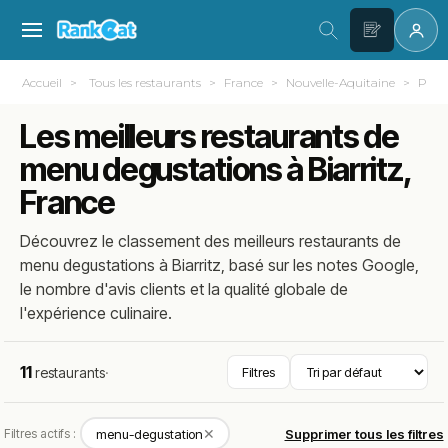
Accueil
Tous les restaurants
France
Nouvelle-Aquitaine
Pyré
Les meilleurs restaurants de
menu degustations à Biarritz,
France
Découvrez le classement des meilleurs restaurants de
menu degustations à Biarritz, basé sur les notes Google,
le nombre d'avis clients et la qualité globale de
l'expérience culinaire.
11
restaurants
·
Filtres
✕
Filtres actifs :
menu-degustation
Supprimer tous les filtres