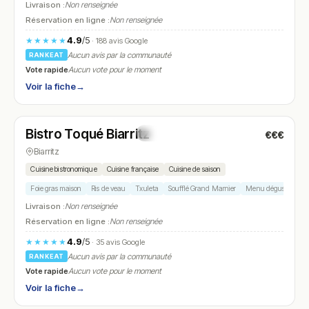
Livraison :
Non renseignée
Réservation en ligne :
Non renseignée
4.9
/5
★★★★★
· 188 avis Google
Aucun avis par la communauté
RANKEAT
Vote rapide
Aucun vote pour le moment
Voir la fiche
→
Fermé
(fermé aujourd'hui)
Bistro Toqué Biarritz
€€€
N° 5
Biarritz
Cuisine bistronomique
Cuisine française
Cuisine de saison
Foie gras maison
Ris de veau
Txuleta
Soufflé Grand Marnier
Menu dégustation
Livraison :
Non renseignée
Réservation en ligne :
Non renseignée
4.9
/5
★★★★★
· 35 avis Google
Aucun avis par la communauté
RANKEAT
Vote rapide
Aucun vote pour le moment
Voir la fiche
→
Fermé