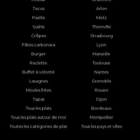
Tacos
Arlon
Paëlla
Metz
Sushis
Thionville
Crêpes
Strasbourg
Pâtes carbonara
Lyon
Burger
Marseille
Raclette
Toulouse
Buffet à volonté
Nantes
Lasagnes
Grenoble
Moules frites
Rouen
Tapas
Dijon
Tous les plats
Bordeaux
Tous les plats autour de moi
Montpellier
Toutes les catégories de plat
Tous les pays et villes