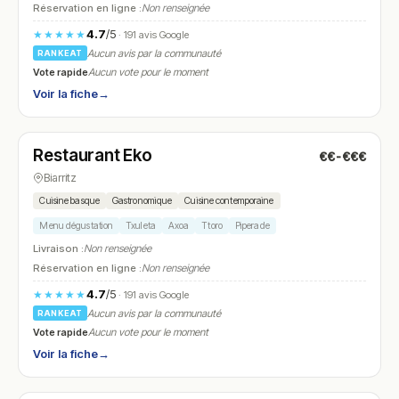
Réservation en ligne :
Non renseignée
4.7
/5
★★★★★
· 191 avis Google
Aucun avis par la communauté
RANKEAT
Vote rapide
Aucun vote pour le moment
Voir la fiche
→
Fermé
(fermé aujourd'hui)
Restaurant Eko
€€-€€€
N° 8
Biarritz
Cuisine basque
Gastronomique
Cuisine contemporaine
Menu dégustation
Txuleta
Axoa
Ttoro
Piperade
Livraison :
Non renseignée
Réservation en ligne :
Non renseignée
4.7
/5
★★★★★
· 191 avis Google
Aucun avis par la communauté
RANKEAT
Vote rapide
Aucun vote pour le moment
Voir la fiche
→
Fermé