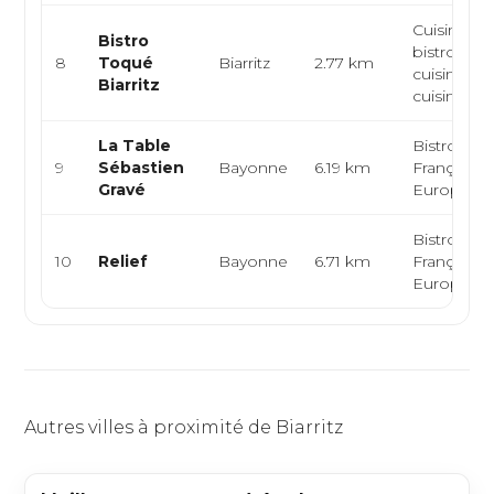
Cuisine
Bistro
bistronom
8
Toqué
Biarritz
2.77 km
cuisine fra
Biarritz
cuisine de s
La Table
Bistronom
9
Sébastien
Bayonne
6.19 km
Française,
Gravé
Européen
Bistronom
10
Relief
Bayonne
6.71 km
Française,
Européen
Autres villes à proximité de Biarritz