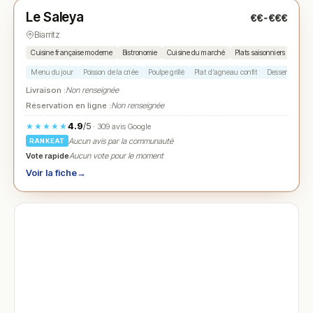
Le Saleya
€€-€€€
N° 3
★
Biarritz
Cuisine française moderne
Bistronomie
Cuisine du marché
Plats saisonniers
Menu du jour
Poisson de la criée
Poulpe grillé
Plat d’agneau confit
Desserts maiso
Livraison :
Non renseignée
Réservation en ligne :
Non renseignée
4.9
/5
★★★★★
· 309 avis Google
Aucun avis par la communauté
RANKEAT
Vote rapide
Aucun vote pour le moment
Voir la fiche
→