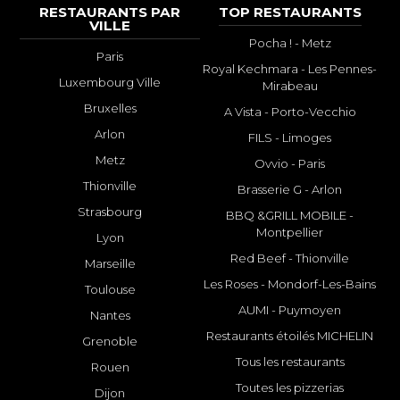
RESTAURANTS PAR
TOP RESTAURANTS
VILLE
Pocha ! - Metz
Paris
Royal Kechmara - Les Pennes-
Luxembourg Ville
Mirabeau
Bruxelles
A Vista - Porto-Vecchio
Arlon
FILS - Limoges
Metz
Ovvio - Paris
Thionville
Brasserie G - Arlon
Strasbourg
BBQ &GRILL MOBILE -
Montpellier
Lyon
Red Beef - Thionville
Marseille
Les Roses - Mondorf-Les-Bains
Toulouse
AUMI - Puymoyen
Nantes
Restaurants étoilés MICHELIN
Grenoble
Tous les restaurants
Rouen
Toutes les pizzerias
Dijon