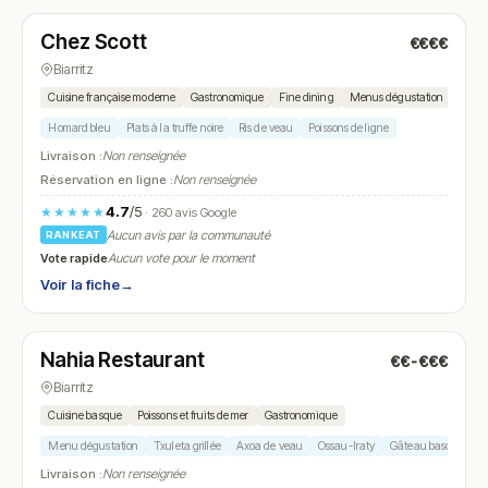
Chez Scott
€€€€
N° 6
Biarritz
Cuisine française moderne
Gastronomique
Fine dining
Menus dégustation
Homard bleu
Plats à la truffe noire
Ris de veau
Poissons de ligne
Livraison :
Non renseignée
Réservation en ligne :
Non renseignée
4.7
/5
★★★★★
· 260 avis Google
Aucun avis par la communauté
RANKEAT
Vote rapide
Aucun vote pour le moment
Voir la fiche
→
Fermé
(fermé aujourd'hui)
Nahia Restaurant
€€-€€€
N° 7
Biarritz
Cuisine basque
Poissons et fruits de mer
Gastronomique
Menu dégustation
Txuleta grillée
Axoa de veau
Ossau-Iraty
Gâteau basque
Livraison :
Non renseignée