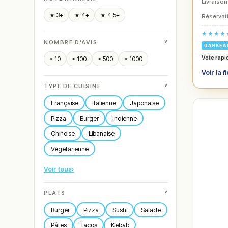
Livraison
★ 3+
★ 4+
★ 4.5+
Réservati
★★★★
˅
NOMBRE D'AVIS
RANKEA
Vote rapi
≥ 10
≥ 100
≥ 500
≥ 1000
Voir la f
˅
TYPE DE CUISINE
Française
Italienne
Japonaise
Pizza
Burger
Indienne
Chinoise
Libanaise
Végétarienne
Voir tous
›
˅
PLATS
Burger
Pizza
Sushi
Salade
Pâtes
Tacos
Kebab