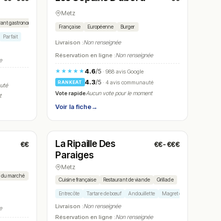
Metz
rant gastronomique
Française
Européenne
Burger
Parfait
Livraison :
Non renseignée
Réservation en ligne :
Non renseignée
e
4.6
/5
★★★★★
· 988 avis Google
4.3
/5
· 4 avis communauté
RANKEAT
auté
Vote rapide
Aucun vote pour le moment
t
Voir la fiche
→
Ouvert
(08:30 – 21:30)
La Ripaille Des
€€
€€-€€€
N° 26
Paraiges
Metz
e du marché
Risotto
Ravioles
Viande
Poisson
Dessert
Cuisine française
Restaurant de viande
Grillade
Entrecôte
Tartare de bœuf
Andouillette
Magret de canard
Ris d
Livraison :
Non renseignée
e
Réservation en ligne :
Non renseignée