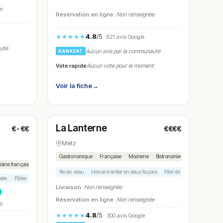
e
Réservation en ligne :
Non renseignée
4.8
/5
★★★★★
· 821 avis Google
auté
Aucun avis par la communauté
RANKEAT
Vote rapide
Aucun vote pour le moment
Voir la fiche
→
Fermé
La Lanterne
€-€€
€€€€
N° 8
Metz
Gastronomique
Française
Moderne
Bistronomie raffinée
Menus 
isine française
Ris de veau
Homard entier en deux façons
Filet de bœuf
Velouté d
sée
Pâtes
Cookie
Livraison :
Non renseignée
Réservation en ligne :
Non renseignée
e
4.8
/5
★★★★★
· 300 avis Google