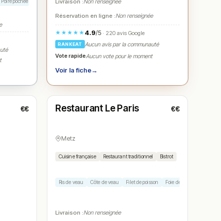
Poire pochée
Crème brûlée
Livraison :
Non renseignée
Réservation en ligne :
Non renseignée
e
4.9
/5
★★★★★
· 220 avis Google
Aucun avis par la communauté
RANKEAT
auté
Vote rapide
Aucun vote pour le moment
t
Voir la fiche
→
Ouvert
(10:00 – 15:00, 18:30 – 21:30)
Restaurant Le Paris
€€
€€
N° 5
Metz
Cuisine française
Restaurant traditionnel
Bistrot
Ris de veau
Côte de veau
Filet de poisson
Foie de veau
Profiterol
Livraison :
Non renseignée