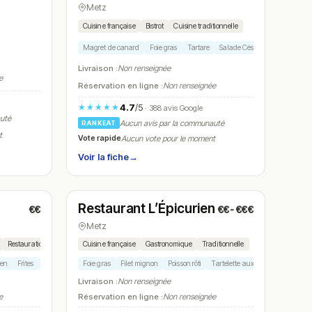
Metz
Cuisine française
Bistrot
Cuisine traditionnelle
Magret de canard
Foie gras
Tartare
Salade César
Mille-feuille
Livraison :
Non renseignée
e
Réservation en ligne :
Non renseignée
4.7
/5
★★★★★
· 388 avis Google
auté
Aucun avis par la communauté
RANKEAT
t
Vote rapide
Aucun vote pour le moment
Voir la fiche
→
Fermé
(12:00 – 13:00, 19:00 – 20:30)
Restaurant L’Épicurien
€€
€€-€€€
N° 17
Metz
Restauration rapide
Circuit court
Cuisine française
Gastronomique
Traditionnelle
ien
Frites
Bière
Foie gras
Filet mignon
Poisson rôti
Tartelette aux fruits
Carte des 
Livraison :
Non renseignée
e
Réservation en ligne :
Non renseignée