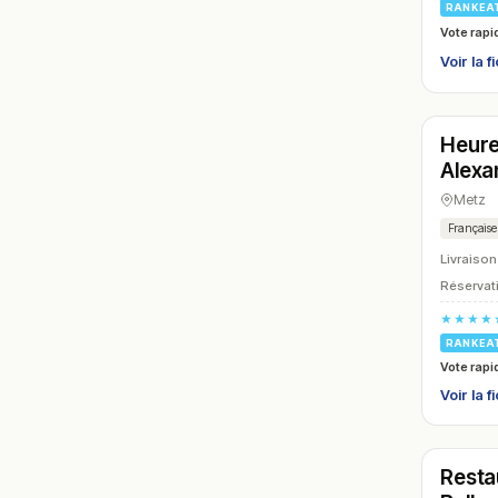
RANKEA
Vote rapi
Voir la f
Ferm
Heur
N° 9
Alexa
Metz
Française
Livraison
Réservati
★★★★
RANKEA
Vote rapi
Voir la f
Ferm
Resta
N° 12