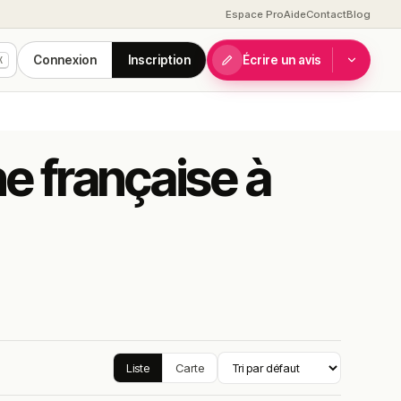
Espace Pro
Aide
Contact
Blog
Connexion
Inscription
Écrire un avis
K
ne française à
Liste
Carte