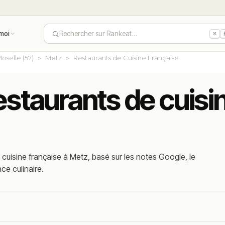
moi
Rechercher sur Rankeat…
⌘
oselle (57)
Metz
Restaurants de Cuisine Française
estaurants de cuisi
cuisine française à Metz, basé sur les notes Google, le
nce culinaire.