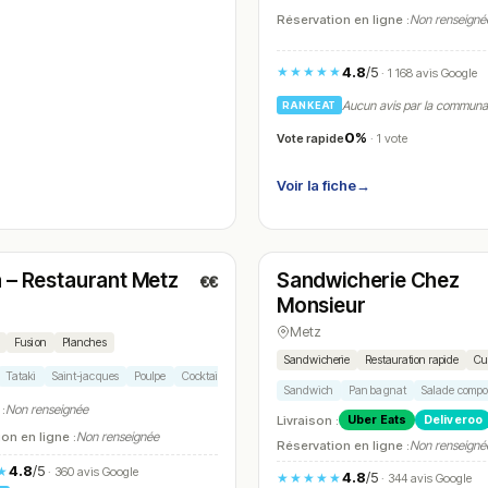
Réservation en ligne :
Non renseigné
4.8
/5
★★★★★
· 1 168 avis Google
Aucun avis par la commun
RANKEAT
0%
Vote rapide
· 1 vote
Voir la fiche
→
é
Fermé
(19:00 – 22:30)
(11:30 – 14:00, 18:00 – 21:30)
 – Restaurant Metz
Sandwicherie Chez
€€
N° 7
Monsieur
Metz
Fusion
Planches
Sandwicherie
Restauration rapide
Cu
Tataki
Saint-jacques
Poulpe
Cocktails
Sandwich
Pan bagnat
Salade compo
 :
Non renseignée
Livraison :
Uber Eats
Deliveroo
on en ligne :
Non renseignée
Réservation en ligne :
Non renseigné
4.8
/5
★
· 360 avis Google
4.8
/5
★★★★★
· 344 avis Google