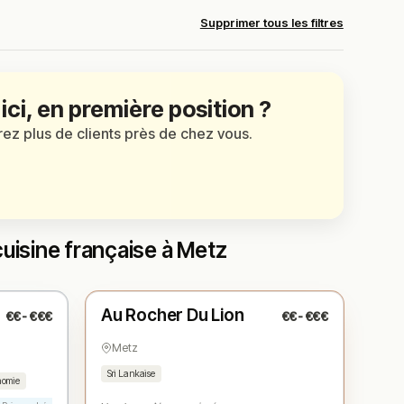
Supprimer tous les filtres
 ici, en première position ?
irez plus de clients près de chez vous.
uisine française à Metz
Fermé
Au Rocher Du Lion
€€-€€€
€€-€€€
N° 3
★
Metz
Sri Lankaise
nomie