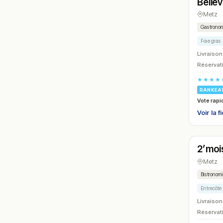
Belle
Metz
Gastrono
Foie gras
Livraison
Réservati
★★★★
RANKEA
Vote rapi
Voir la f
Ferm
2’moi
N° 15
Metz
Bistronom
Entrecôte
Livraison
Réservati