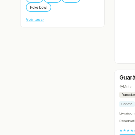
Poke bowl
Voir tous
›
Ferm
Guarà
N° 6
Metz
Française
Ceviche
Livraison
Réservati
★★★★