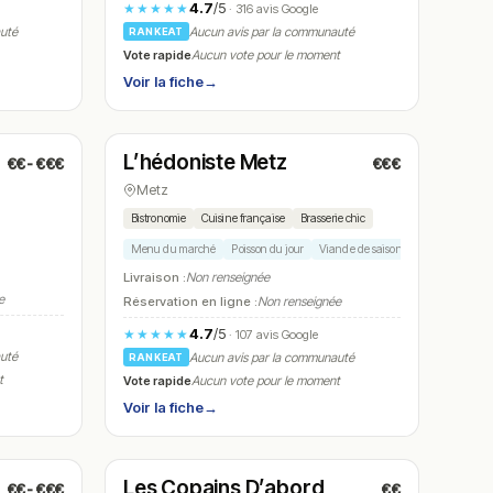
4.7
/5
★★★★★
· 316 avis Google
auté
Aucun avis par la communauté
RANKEAT
Vote rapide
Aucun vote pour le moment
Voir la fiche
→
Fermé
(11:30 – 14:00, 19:00 – 21:30)
L’hédoniste Metz
€€-€€€
€€€
N° 20
Metz
Bistronomie
Cuisine française
Brasserie chic
Menu du marché
Poisson du jour
Viande de saison
Dessert mirabel
Livraison :
Non renseignée
e
Réservation en ligne :
Non renseignée
4.7
/5
★★★★★
· 107 avis Google
auté
Aucun avis par la communauté
RANKEAT
t
Vote rapide
Aucun vote pour le moment
Voir la fiche
→
Fermé
(12:00 – 13:45, 19:00 – 21:30)
Les Copains D’abord
€€-€€€
€€
N° 23