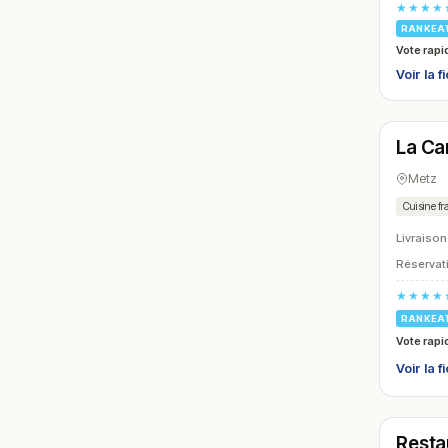
★★★★
RANKEA
Vote rapi
Voir la f
Ouver
La Ca
N° 18
Metz
Cuisine fr
Livraison
Réservati
★★★★
RANKEA
Vote rapi
Voir la f
Ouver
Resta
N° 21