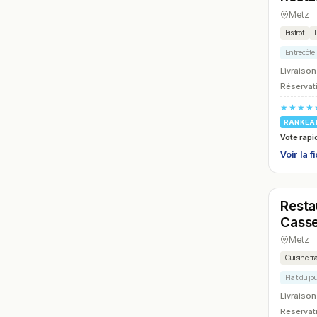
Metz
Bistrot
Entrecôte
Livraison
Réservati
★★★★
RANKEA
Vote rapi
Voir la f
Ferm
Restau
N° 24
Casse
Metz
Cuisine tr
Plat du jo
Livraison
Réservati