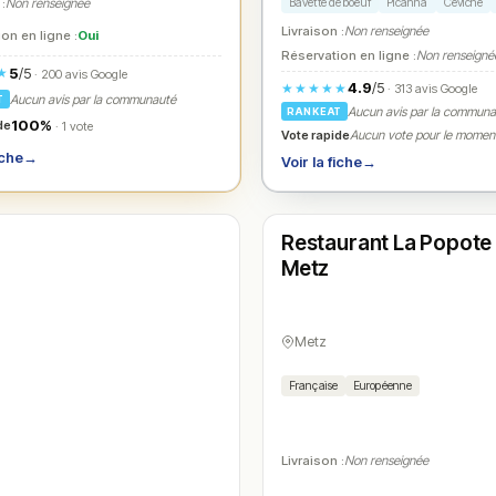
Bavette de boeuf
Picanha
Ceviche
 :
Non renseignée
Livraison :
Non renseignée
on en ligne :
Oui
Réservation en ligne :
Non renseigné
5
/5
★
· 200 avis Google
4.9
/5
★★★★★
· 313 avis Google
Aucun avis par la communauté
T
Aucun avis par la commun
RANKEAT
100%
de
· 1 vote
Vote rapide
Aucun vote pour le momen
iche
→
Voir la fiche
→
Fermé
(12:00 – 13:30, 19:00 – 21:30)
Restaurant La Popote
N° 4
Metz
Metz
Française
Européenne
Livraison :
Non renseignée