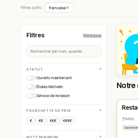
✕
Filtres actifs :
francaise
Filtres
Réinitialiser
˅
STATUT
Ouverts maintenant
Notre 
Étoiles Michelin
Ferm
Service de livraison
Resta
N° 
★
˅
FOURCHETTE DE PRIX
Metz
€
€€
€€€
€€€€
Gastrono
˅
NOTE MINIMUM