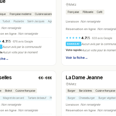
vue
Metz
Française
Pâtisserie
Café
mique
Française moderne
Cuisine saisonnière
Turbot
Poularde
Saint-Jacques
Agneau
Livraison :
Non renseignée
 :
Non renseignée
Réservation en ligne :
Non renseigné
on en ligne :
Non renseignée
4.7
/5
★★★★★
· 633 avis Google
4.7
/5
★
· 676 avis Google
Aucun avis par la commun
RANKEAT
Aucun avis par la communauté
T
Vote rapide
Aucun vote pour le momen
de
Aucun vote pour le moment
Voir la fiche
→
iche
→
é
Fermé
(12:00 – 13:00, 19:00 – 21:00)
(11:00 – 01:30)
selles
La Dame Jeanne
€€-€€€
N° 16
Metz
ie
Bistrot
Cuisine française
Burger
Bar à bières
Cuisine française
Magret de canard
Tartare de bœuf
Plat du jour
Mille-feuille
Burger
Cheeseburger
Burger végétar
 :
Non renseignée
Livraison :
Non renseignée
on en ligne :
Non renseignée
Réservation en ligne :
Non renseigné