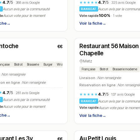
4.7
/5
4.7
/5
★
★★★★★
· 388 avis Google
· 325 avis Google
Aucun avis par la communauté
Aucun avis par la commun
T
RANKEAT
100%
de
Vote rapide
Aucun vote pour le moment
· 1 vote
iche
→
Voir la fiche
→
t
Fermé
(09:00 – 18:00)
(12:00 – 13:30, 19:00 – 21:00)
ntoche
Restaurant 56 Maison
€€
N° 19
Chapelle
Metz
ançaise
Bistrot
Brasserie
Burger
Wrap
Salade
Saucisse
Baba au rhum
Française
Bistrot
Brasserie moderne
 :
Non renseignée
Livraison :
Non renseignée
on en ligne :
Non renseignée
Réservation en ligne :
Non renseigné
4.7
/5
★
· 281 avis Google
4.7
/5
★★★★★
· 137 avis Google
Aucun avis par la communauté
T
Aucun avis par la commun
RANKEAT
de
Aucun vote pour le moment
Vote rapide
Aucun vote pour le momen
iche
→
Voir la fiche
→
t
Fermé
(07:30 – 02:00)
(12:00 – 14:30, 19:00 – 22:00)
urant Les 3y
Au Petit Louis
€€
N° 22