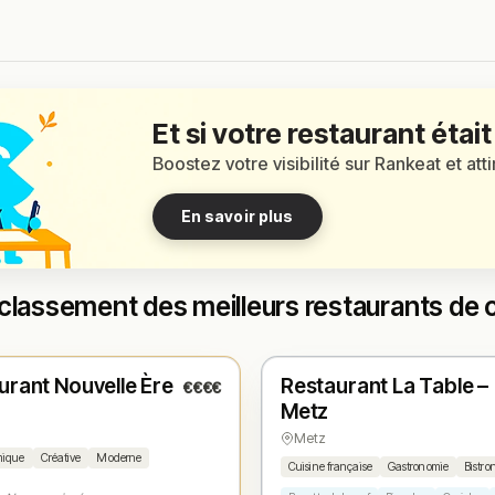
Et si votre restaurant était
Boostez votre visibilité sur Rankeat et att
En savoir plus
classement des meilleurs restaurants de c
é
Fermé
(19:00 – 22:00)
urant Nouvelle Ère
Restaurant La Table –
€€€€
1
N° 2
★
Metz
Metz
mique
Créative
Moderne
Cuisine française
Gastronomie
Bistro