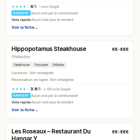
4
/5
★★★★☆
· 1 avis Google
Aucun avis par la communauté
RANKEAT
Vote rapide
Aucun vote pour le moment
Voir la fiche
→
Ouvert
(11:30 – 00:00)
Hippopotamus Steakhouse
€€-€€€
N° 22
Meudon
Steakhouse
Française
Grillades
Livraison :
Non renseignée
Réservation en ligne :
Non renseignée
3.9
/5
★★★★☆
· 2 450 avis Google
Aucun avis par la communauté
RANKEAT
Vote rapide
Aucun vote pour le moment
Voir la fiche
→
Fermé
(12:00 – 14:30, 15:30 – 17:00, 19:00 – 22:00)
Les Roseaux – Restaurant Du
€€-€€€
N° 23
Hangar Y