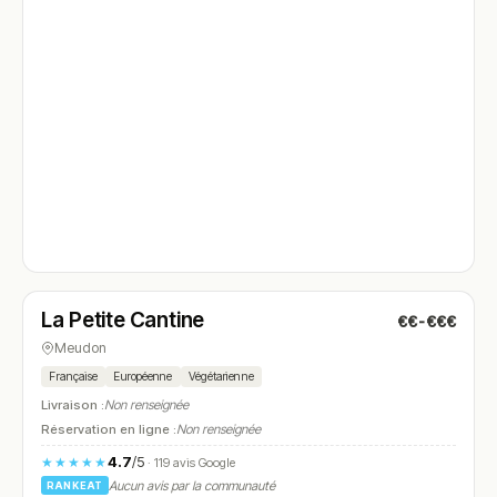
Fermé
(11:00 – 15:00)
La Petite Cantine
€€-€€€
N° 4
Meudon
Française
Européenne
Végétarienne
Livraison :
Non renseignée
Réservation en ligne :
Non renseignée
4.7
/5
★★★★★
· 119 avis Google
Aucun avis par la communauté
RANKEAT