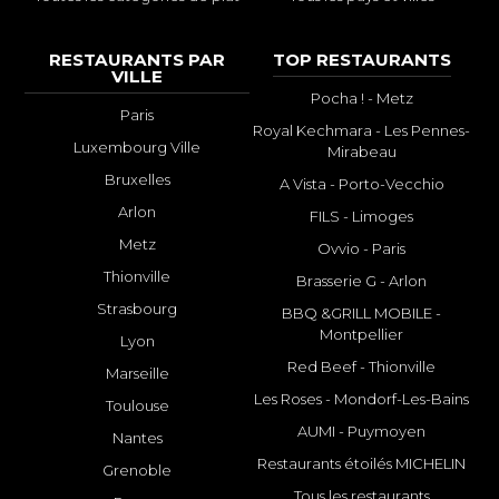
RESTAURANTS PAR
TOP RESTAURANTS
VILLE
Pocha ! - Metz
Paris
Royal Kechmara - Les Pennes-
Luxembourg Ville
Mirabeau
Bruxelles
A Vista - Porto-Vecchio
Arlon
FILS - Limoges
Metz
Ovvio - Paris
Thionville
Brasserie G - Arlon
Strasbourg
BBQ &GRILL MOBILE -
Montpellier
Lyon
Red Beef - Thionville
Marseille
Les Roses - Mondorf-Les-Bains
Toulouse
AUMI - Puymoyen
Nantes
Restaurants étoilés MICHELIN
Grenoble
Tous les restaurants