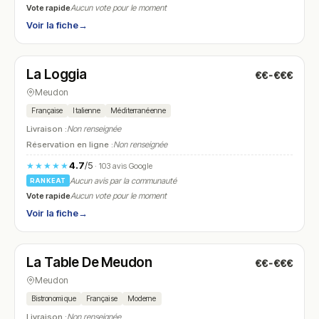
Vote rapide
Aucun vote pour le moment
Voir la fiche
→
Ouvert
(11:00 – 20:00)
La Loggia
€€-€€€
N° 5
Meudon
Française
Italienne
Méditerranéenne
Livraison :
Non renseignée
Réservation en ligne :
Non renseignée
4.7
/5
★★★★★
· 103 avis Google
Aucun avis par la communauté
RANKEAT
Vote rapide
Aucun vote pour le moment
Voir la fiche
→
Ouvert
(10:00 – 01:00)
La Table De Meudon
€€-€€€
N° 6
Meudon
Bistronomique
Française
Moderne
Livraison :
Non renseignée