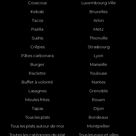
Couscous
Luxembourg Ville
Kebab
Bruxelles
Tacos
Arlon
Paëlla
Metz
Sushis
Thionville
Crêpes
Strasbourg
Pâtes carbonara
Lyon
Burger
Marseille
Raclette
Toulouse
Buffet à volonté
Nantes
Lasagnes
Grenoble
Moules frites
Rouen
Tapas
Dijon
Tous les plats
Bordeaux
Tous les plats autour de moi
Montpellier
Toutes les catégories de plat
Tous les pays et villes