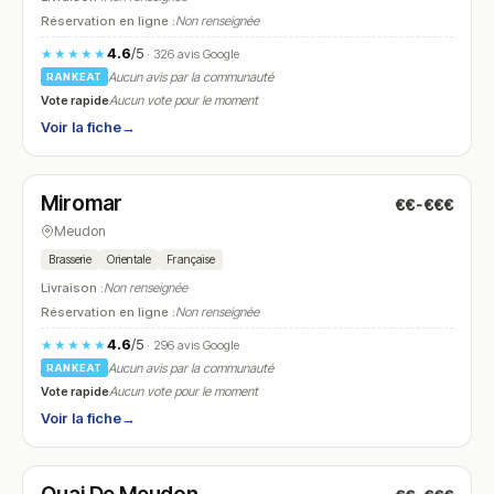
Réservation en ligne :
Non renseignée
4.6
/5
★★★★★
· 326 avis Google
Aucun avis par la communauté
RANKEAT
Vote rapide
Aucun vote pour le moment
Voir la fiche
→
Fermé
(07:00 – 16:00, 18:00 – 23:00)
Miromar
€€-€€€
N° 7
Meudon
Brasserie
Orientale
Française
Livraison :
Non renseignée
Réservation en ligne :
Non renseignée
4.6
/5
★★★★★
· 296 avis Google
Aucun avis par la communauté
RANKEAT
Vote rapide
Aucun vote pour le moment
Voir la fiche
→
Fermé
(12:00 – 14:30, 19:00 – 21:45)