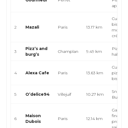
Gourmeur
Perret
Planche
apériti...
Cuisine 
bistron
2
Mazali
Paris
13.17 km
moderne
créatifs
Pizz’s and
Pizzeria
3
Champlan
9.49 km
burg’s
halal
Cuisine 
4
Alexa Cafe
Paris
13.63 km
pizzeria,
bistro, 
Snack, 
5
O’delice94
Villejuif
10.27 km
Burger,
Gastron
Maison
fine din
6
Paris
12.14 km
Dubois
produit
saison r