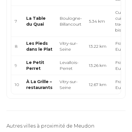
Cuisine 
La Table
Boulogne-
cuisine
7
5.34 km
du Quai
Billancourt
tradition
bistrot, c
Les Pieds
Vitry-sur-
Français
8
13.22 km
dans le Plat
Seine
Europé
Le Petit
Levallois-
Français
9
13.26 km
Perret
Perret
Europé
À La Grille –
Vitry-sur-
Français
10
12.67 km
restaurants
Seine
Europé
Autres villes à proximité de Meudon