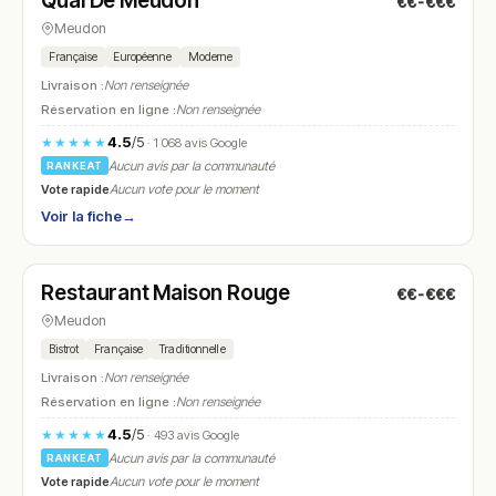
Quai De Meudon
€€-€€€
N° 8
Meudon
Française
Européenne
Moderne
Livraison :
Non renseignée
Réservation en ligne :
Non renseignée
4.5
/5
★★★★★
· 1 068 avis Google
Aucun avis par la communauté
RANKEAT
Vote rapide
Aucun vote pour le moment
Voir la fiche
→
Fermé
(12:00 – 14:30, 19:30 – 21:30)
Restaurant Maison Rouge
€€-€€€
N° 9
Meudon
Bistrot
Française
Traditionnelle
Livraison :
Non renseignée
Réservation en ligne :
Non renseignée
4.5
/5
★★★★★
· 493 avis Google
Aucun avis par la communauté
RANKEAT
Vote rapide
Aucun vote pour le moment