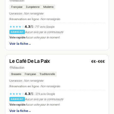
Meudon
Française
Européenne
Moderne
Livraison :
Non renseignée
Réservation en ligne :
Non renseignée
4.3
/5
★★★★☆
· 717 avis Google
Aucun avis par la communauté
RANKEAT
Vote rapide
Aucun vote pour le moment
Voir la fiche
→
Ouvert
(08:00 – 01:00)
Le Café De La Paix
€€-€€€
N° 14
Meudon
Brasserie
Française
Traditionnelle
Livraison :
Non renseignée
Réservation en ligne :
Non renseignée
4.3
/5
★★★★☆
· 274 avis Google
Aucun avis par la communauté
RANKEAT
Vote rapide
Aucun vote pour le moment
Voir la fiche
→