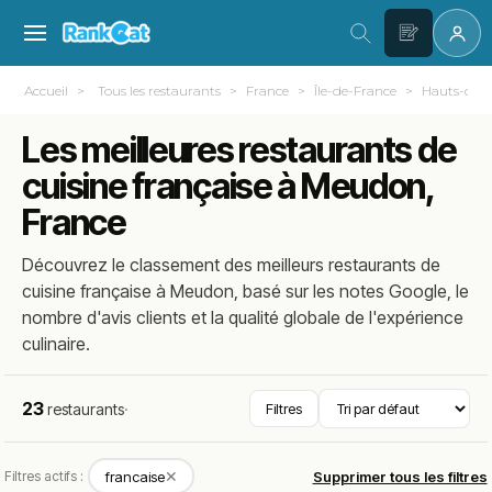
Accueil
Tous les restaurants
France
Île-de-France
Hauts-de-S
Les meilleures restaurants de
cuisine française à Meudon,
France
Découvrez le classement des meilleurs restaurants de
cuisine française à Meudon, basé sur les notes Google, le
nombre d'avis clients et la qualité globale de l'expérience
culinaire.
23
restaurants
·
Filtres
✕
Filtres actifs :
francaise
Supprimer tous les filtres