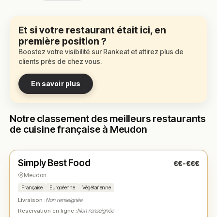
Et si votre restaurant était ici, en
première position ?
Boostez votre visibilité sur Rankeat et attirez plus de
clients près de chez vous.
En savoir plus
Notre classement des meilleurs restaurants
de cuisine française à Meudon
Ouvert
(08:00 – 20:00)
Simply Best Food
€€-€€€
N° 1
★
Meudon
Française
Européenne
Végétarienne
Livraison :
Non renseignée
Réservation en ligne :
Non renseignée