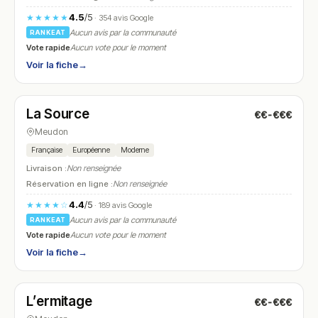
4.5
/5
★★★★★
· 354 avis Google
Aucun avis par la communauté
RANKEAT
Vote rapide
Aucun vote pour le moment
Voir la fiche
→
Ouvert
(08:00 – 01:00)
La Source
€€-€€€
N° 12
Meudon
Française
Européenne
Moderne
Livraison :
Non renseignée
Réservation en ligne :
Non renseignée
4.4
/5
★★★★☆
· 189 avis Google
Aucun avis par la communauté
RANKEAT
Vote rapide
Aucun vote pour le moment
Voir la fiche
→
Ouvert
(Ouvert 24h/24)
L’ermitage
€€-€€€
N° 13