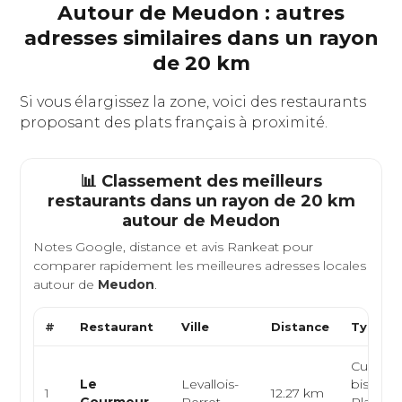
Autour de Meudon : autres
adresses similaires dans un rayon
de 20 km
Si vous élargissez la zone, voici des restaurants
proposant des plats français à proximité.
📊 Classement des meilleurs
restaurants dans un rayon de 20 km
autour de
Meudon
Notes Google, distance et avis Rankeat pour
comparer rapidement les meilleures adresses locales
autour de
Meudon
.
#
Restaurant
Ville
Distance
Type de
Cuisine 
Le
Levallois-
bistrot, 
1
12.27 km