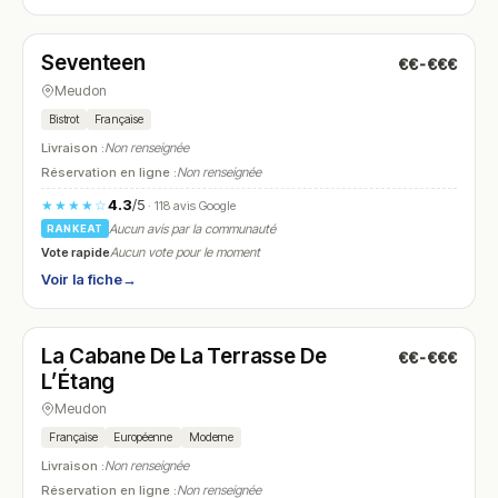
Fermé
(fermé aujourd'hui)
Seventeen
€€-€€€
N° 15
Meudon
Bistrot
Française
Livraison :
Non renseignée
Réservation en ligne :
Non renseignée
4.3
/5
★★★★☆
· 118 avis Google
Aucun avis par la communauté
RANKEAT
Vote rapide
Aucun vote pour le moment
Voir la fiche
→
Fermé
(12:00 – 16:00, 19:00 – 23:30)
La Cabane De La Terrasse De
€€-€€€
N° 16
L’Étang
Meudon
Française
Européenne
Moderne
Livraison :
Non renseignée
Réservation en ligne :
Non renseignée