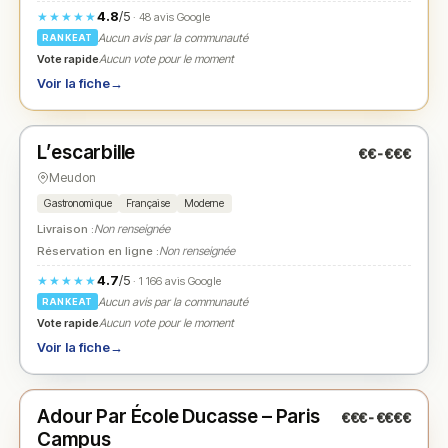
4.8
/5
★★★★★
· 48 avis Google
Aucun avis par la communauté
RANKEAT
Vote rapide
Aucun vote pour le moment
Voir la fiche
→
Fermé
(12:00 – 14:00, 19:45 – 22:00)
L’escarbille
€€-€€€
N° 2
★
Meudon
Gastronomique
Française
Moderne
Livraison :
Non renseignée
Réservation en ligne :
Non renseignée
4.7
/5
★★★★★
· 1 166 avis Google
Aucun avis par la communauté
RANKEAT
Vote rapide
Aucun vote pour le moment
Voir la fiche
→
Fermé
(fermé aujourd'hui)
Adour Par École Ducasse – Paris
€€€-€€€€
N° 3
★
Campus