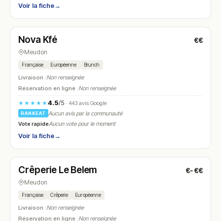
Voir la fiche
→
Fermé
(11:30 – 15:00, 18:30 – 00:00)
Nova Kfé
€€
N° 10
Meudon
Française
Européenne
Brunch
Livraison :
Non renseignée
Réservation en ligne :
Non renseignée
4.5
/5
★★★★★
· 443 avis Google
Aucun avis par la communauté
RANKEAT
Vote rapide
Aucun vote pour le moment
Voir la fiche
→
Fermé
(12:00 – 14:30, 19:00 – 22:00)
Crêperie Le Belem
€-€€
N° 11
Meudon
Française
Crêperie
Européenne
Livraison :
Non renseignée
Réservation en ligne :
Non renseignée