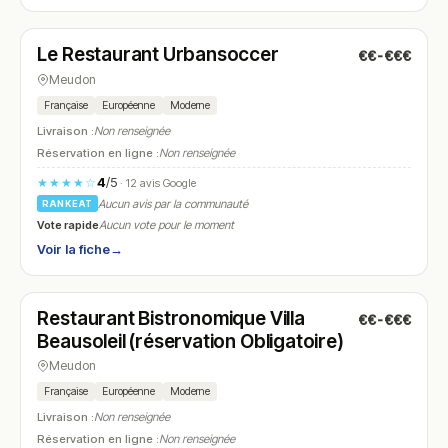
Fermé
(fermé aujourd'hui)
Le Restaurant Urbansoccer
€€-€€€
N° 20
Meudon
Française
Européenne
Moderne
Livraison :
Non renseignée
Réservation en ligne :
Non renseignée
4
/5
★★★★☆
· 12 avis Google
Aucun avis par la communauté
RANKEAT
Vote rapide
Aucun vote pour le moment
Voir la fiche
→
Fermé
(fermé aujourd'hui)
Restaurant Bistronomique Villa
€€-€€€
N° 21
Beausoleil (réservation Obligatoire)
Meudon
Française
Européenne
Moderne
Livraison :
Non renseignée
Réservation en ligne :
Non renseignée