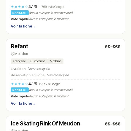
4.1
/5
★★★★☆
· 1 769 avis Google
Aucun avis par la communauté
RANKEAT
Vote rapide
Aucun vote pour le moment
Voir la fiche
→
Ouvert
(11:00 – 21:30)
Refant
€€-€€€
N° 17
Meudon
Française
Européenne
Moderne
Livraison :
Non renseignée
Réservation en ligne :
Non renseignée
4.1
/5
★★★★☆
· 83 avis Google
Aucun avis par la communauté
RANKEAT
Vote rapide
Aucun vote pour le moment
Voir la fiche
→
Ouvert
(09:00 – 21:00)
Ice Skating Rink Of Meudon
€€-€€€
N° 18
Meudon