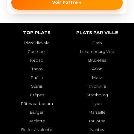
Voir l'offre
TOP PLATS
PLATS PAR VILLE
Pizza diavola
Paris
Couscous
Luxembourg Ville
Kebab
Bruxelles
Tacos
Arlon
Paëlla
Metz
Sushis
Thionville
Crêpes
Strasbourg
Pâtes carbonara
Lyon
Burger
Marseille
Raclette
Toulouse
Buffet à volonté
Nantes