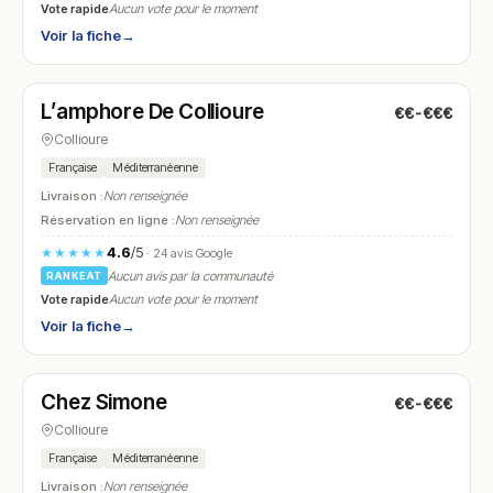
Vote rapide
Aucun vote pour le moment
Voir la fiche
→
Fermé
(11:00 – 14:30, 19:00 – 23:00)
L’amphore De Collioure
€€-€€€
N° 24
Collioure
Française
Méditerranéenne
Livraison :
Non renseignée
Réservation en ligne :
Non renseignée
4.6
/5
★★★★★
· 24 avis Google
Aucun avis par la communauté
RANKEAT
Vote rapide
Aucun vote pour le moment
Voir la fiche
→
Ouvert
(09:00 – 22:00)
Chez Simone
€€-€€€
N° 25
Collioure
Française
Méditerranéenne
Livraison :
Non renseignée