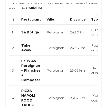
comparer rapidement les meilleures adresses locales
autour de
Collioure
.
#
Restaurant
Ville
Distance
Type de 
Cuisine it
1
Sa Botiga
Perpignan
24.90 km
conviviale
Take
Fast-food
2
Perpignan
24.58 km
Away
convivial
Le 17.45
Perpignan
Bar à vins
3
– Planches
Perpignan
25.05 km
cuisine f
à
Composer
PIZZA
NAPOLI
Pizzeria, 
4
Perpignan
25.87 km
FOOD
cuisine f
TRUCK