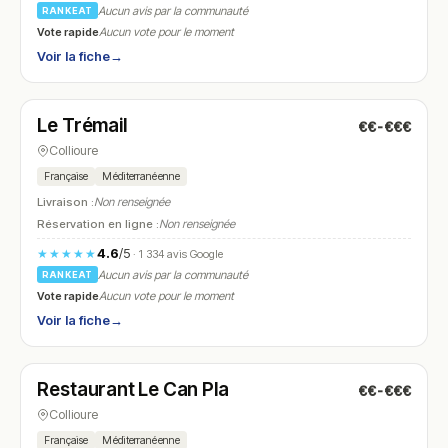
Aucun avis par la communauté
RANKEAT
Vote rapide
Aucun vote pour le moment
Voir la fiche
→
Ouvert
(09:00 – 15:00, 18:30 – 22:30)
Le Trémail
€€-€€€
N° 19
Collioure
Française
Méditerranéenne
Livraison :
Non renseignée
Réservation en ligne :
Non renseignée
4.6
/5
★★★★★
· 1 334 avis Google
Aucun avis par la communauté
RANKEAT
Vote rapide
Aucun vote pour le moment
Voir la fiche
→
Fermé
(12:00 – 14:00, 19:00 – 21:00)
Restaurant Le Can Pla
€€-€€€
N° 20
Collioure
Française
Méditerranéenne