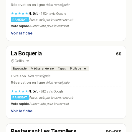
Réservation en ligne :
Non renseignée
4.5
/5
★★★★★
· 1 524 avis Google
Aucun avis par la communauté
RANKEAT
Vote rapide
Aucun vote pour le moment
Voir la fiche
→
Ouvert
(09:00 – 22:00)
La Boqueria
€€
N° 26
Collioure
Espagnole
Méditerranéenne
Tapas
Fruits de mer
Livraison :
Non renseignée
Réservation en ligne :
Non renseignée
4.5
/5
★★★★★
· 812 avis Google
Aucun avis par la communauté
RANKEAT
Vote rapide
Aucun vote pour le moment
Voir la fiche
→
Ouvert
(08:00 – 00:00)
Restaurant Les Templiers
€€-€€€
N° 27