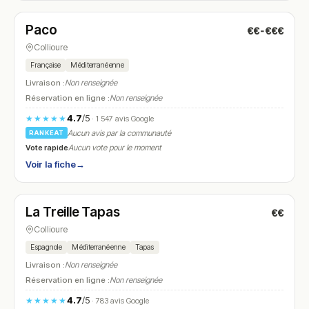
Paco
€€-€€€
N° 7
Collioure
Française
Méditerranéenne
Livraison :
Non renseignée
Réservation en ligne :
Non renseignée
4.7
/5
★★★★★
· 1 547 avis Google
Aucun avis par la communauté
RANKEAT
Vote rapide
Aucun vote pour le moment
Voir la fiche
→
Fermé
(11:30 – 14:30, 18:30 – 21:30)
La Treille Tapas
€€
N° 8
Collioure
Espagnole
Méditerranéenne
Tapas
Livraison :
Non renseignée
Réservation en ligne :
Non renseignée
4.7
/5
★★★★★
· 783 avis Google