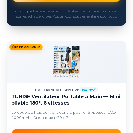
En tant que Partenaire Amazon, Rankeat perçoit une commission
sur les achats éligibles. Aucun coût supplémentaire pour vous.
IDÉE CANICULE
prime
PARTENARIAT AMAZON
TUNISE Ventilateur Portable à Main — Mini
pliable 180°, 6 vitesses
Le coup de frais qui tient dans la poche. 6 vitesses · LCD ·
4000mAh · Silencieux (<20 dB).