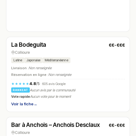
Fermé
(12:00 – 14:00, 19:00 – 22:00)
La Bodeguita
€€-€€€
N° 4
Collioure
Latine
Japonaise
Méditerranéenne
Livraison :
Non renseignée
Réservation en ligne :
Non renseignée
4.8
/5
★★★★★
· 605 avis Google
Aucun avis par la communauté
RANKEAT
Vote rapide
Aucun vote pour le moment
Voir la fiche
→
Fermé
(12:00 – 14:00, 19:00 – 22:00)
Bar à Anchois – Anchois Desclaux
€€-€€€
N° 5
Collioure