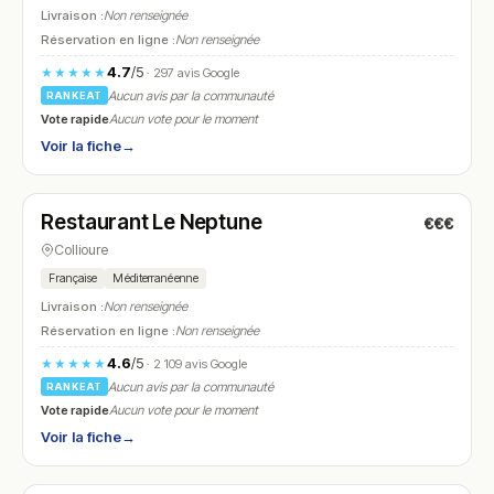
Livraison :
Non renseignée
Réservation en ligne :
Non renseignée
4.7
/5
★★★★★
· 297 avis Google
Aucun avis par la communauté
RANKEAT
Vote rapide
Aucun vote pour le moment
Voir la fiche
→
Fermé
(12:00 – 15:00, 19:00 – 22:00)
Restaurant Le Neptune
€€€
N° 16
Collioure
Française
Méditerranéenne
Livraison :
Non renseignée
Réservation en ligne :
Non renseignée
4.6
/5
★★★★★
· 2 109 avis Google
Aucun avis par la communauté
RANKEAT
Vote rapide
Aucun vote pour le moment
Voir la fiche
→
Fermé
(11:30 – 15:00, 18:00 – 22:30)