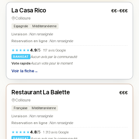
La Casa Rico
€€-€€€
N° 2
★
Collioure
Espagnole
Méditerranéenne
Livraison :
Non renseignée
Réservation en ligne :
Non renseignée
4.9
/5
★★★★★
· 117 avis Google
Aucun avis par la communauté
RANKEAT
Vote rapide
Aucun vote pour le moment
Voir la fiche
→
Fermé
(12:00 – 13:30, 19:00 – 21:00)
Restaurant La Balette
€€€
N° 3
★
Collioure
Française
Méditerranéenne
Livraison :
Non renseignée
Réservation en ligne :
Non renseignée
4.8
/5
★★★★★
· 1 313 avis Google
Aucun avis par la communauté
RANKEAT