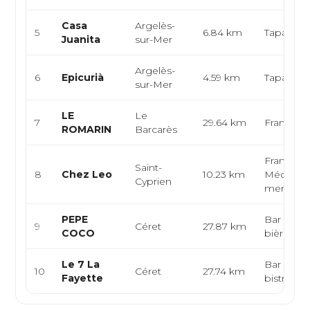
Casa
Argelès-
5
6.84 km
Tapas, Gr
Juanita
sur-Mer
Argelès-
6
Epicurià
4.59 km
Tapas, Co
sur-Mer
LE
Le
7
29.64 km
Français
ROMARIN
Barcarès
Française
Saint-
8
Chez Leo
10.23 km
Méditerra
Cyprien
mer
PEPE
Bar à vin
9
Céret
27.87 km
COCO
bières cra
Le 7 La
Bar à tapa
10
Céret
27.74 km
Fayette
bistrot