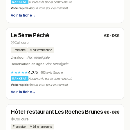
Aucun avis par la communauté
RANKEAT
Vote rapide
Aucun vote pour le moment
Voir la fiche
→
Fermé
(19:30 – 20:30)
Le 5ème Péché
€€-€€€
N° 14
Collioure
Française
Méditerranéenne
Livraison :
Non renseignée
Réservation en ligne :
Non renseignée
4.7
/5
★★★★★
· 453 avis Google
Aucun avis par la communauté
RANKEAT
Vote rapide
Aucun vote pour le moment
Voir la fiche
→
Ouvert
(Ouvert 24h/24)
Hôtel-restaurant Les Roches Brunes
€€-€€€
N° 15
Collioure
Française
Méditerranéenne