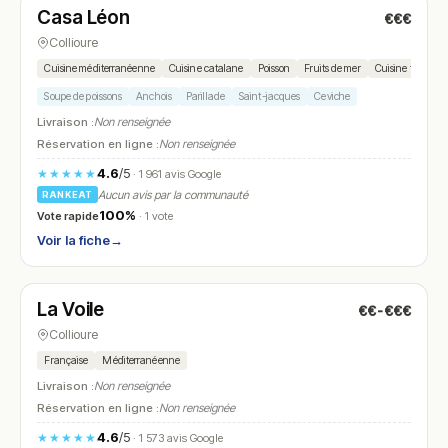
Casa Léon
€€€
N° 17
Collioure
Cuisine méditerranéenne
Cuisine catalane
Poisson
Fruits de mer
Cuisine tradition
Soupe de poissons
Anchois
Parillade
Saint-jacques
Ceviche
Livraison :
Non renseignée
Réservation en ligne :
Non renseignée
4.6
/5
★★★★★
· 1 961 avis Google
Aucun avis par la communauté
RANKEAT
100%
Vote rapide
· 1 vote
Voir la fiche
→
Ouvert
(08:00 – 02:00)
La Voile
€€-€€€
N° 18
Collioure
Française
Méditerranéenne
Livraison :
Non renseignée
Réservation en ligne :
Non renseignée
4.6
/5
★★★★★
· 1 573 avis Google