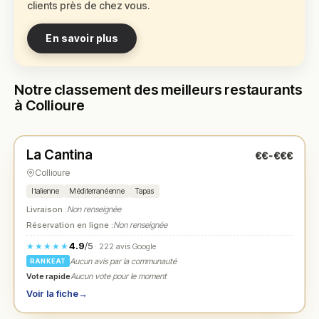
clients près de chez vous.
En savoir plus
Notre classement des meilleurs restaurants
à Collioure
Fermé
(11:30 – 14:30, 18:30 – 21:30)
La Cantina
€€-€€€
N° 1
★
Collioure
Italienne
Méditerranéenne
Tapas
Livraison :
Non renseignée
Réservation en ligne :
Non renseignée
4.9
/5
★★★★★
· 222 avis Google
Aucun avis par la communauté
RANKEAT
Vote rapide
Aucun vote pour le moment
Voir la fiche
→
Fermé
(12:00 – 14:30, 19:00 – 22:00)