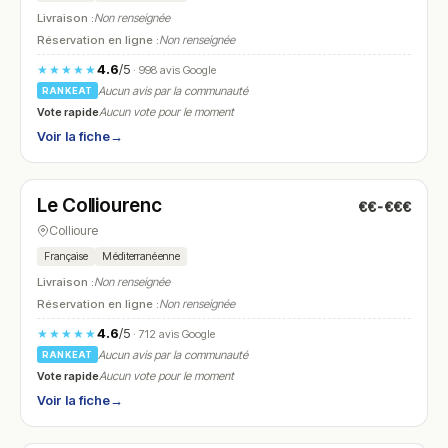
Livraison :
Non renseignée
Réservation en ligne :
Non renseignée
4.6
/5
★★★★★
· 998 avis Google
Aucun avis par la communauté
RANKEAT
Vote rapide
Aucun vote pour le moment
Voir la fiche
→
Ouvert
(08:00 – 21:30)
Le Colliourenc
€€-€€€
N° 21
Collioure
Française
Méditerranéenne
Livraison :
Non renseignée
Réservation en ligne :
Non renseignée
4.6
/5
★★★★★
· 712 avis Google
Aucun avis par la communauté
RANKEAT
Vote rapide
Aucun vote pour le moment
Voir la fiche
→
Fermé
(10:00 – 14:30, 18:00 – 22:00)