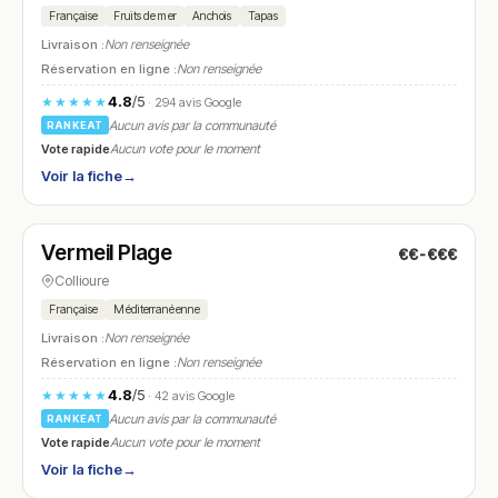
Française
Fruits de mer
Anchois
Tapas
Livraison :
Non renseignée
Réservation en ligne :
Non renseignée
4.8
/5
★★★★★
· 294 avis Google
Aucun avis par la communauté
RANKEAT
Vote rapide
Aucun vote pour le moment
Voir la fiche
→
Ouvert
(09:00 – 23:00)
Vermeil Plage
€€-€€€
N° 6
Collioure
Française
Méditerranéenne
Livraison :
Non renseignée
Réservation en ligne :
Non renseignée
4.8
/5
★★★★★
· 42 avis Google
Aucun avis par la communauté
RANKEAT
Vote rapide
Aucun vote pour le moment
Voir la fiche
→
Fermé
(12:00 – 14:00, 19:00 – 22:00)