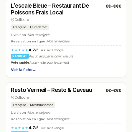
L’escale Bleue – Restaurant De
€€-€€€
N° 12
Poissons Frais Local
Collioure
Française
Fruits de mer
Livraison :
Non renseignée
Réservation en ligne :
Non renseignée
4.7
/5
★★★★★
· 480 avis Google
Aucun avis par la communauté
RANKEAT
Vote rapide
Aucun vote pour le moment
Voir la fiche
→
Fermé
(12:00 – 14:30, 19:00 – 22:00)
Resto Vermeil – Resto & Caveau
€€-€€€
N° 13
Collioure
Française
Méditerranéenne
Livraison :
Non renseignée
Réservation en ligne :
Non renseignée
4.7
/5
★★★★★
· 476 avis Google