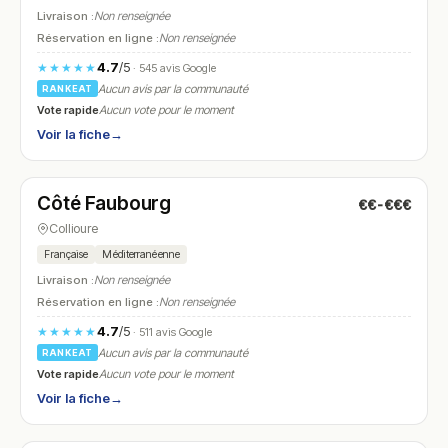
Livraison :
Non renseignée
Réservation en ligne :
Non renseignée
4.7
/5
★★★★★
· 545 avis Google
Aucun avis par la communauté
RANKEAT
Vote rapide
Aucun vote pour le moment
Voir la fiche
→
Fermé
(12:00 – 14:30, 19:00 – 21:30)
Côté Faubourg
€€-€€€
N° 11
Collioure
Française
Méditerranéenne
Livraison :
Non renseignée
Réservation en ligne :
Non renseignée
4.7
/5
★★★★★
· 511 avis Google
Aucun avis par la communauté
RANKEAT
Vote rapide
Aucun vote pour le moment
Voir la fiche
→
Fermé
(12:00 – 13:30, 19:00 – 21:30)