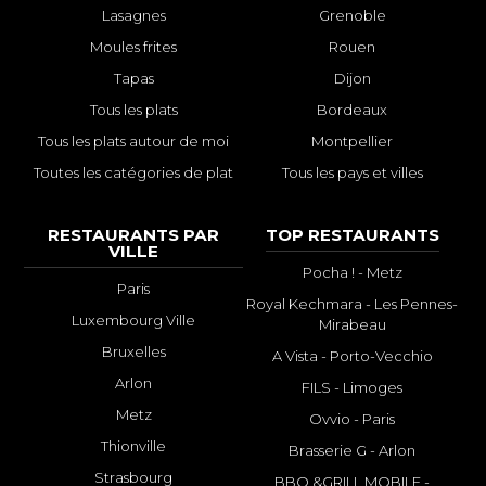
Lasagnes
Grenoble
Moules frites
Rouen
Tapas
Dijon
Tous les plats
Bordeaux
Tous les plats autour de moi
Montpellier
Toutes les catégories de plat
Tous les pays et villes
RESTAURANTS PAR
TOP RESTAURANTS
VILLE
Pocha ! - Metz
Paris
Royal Kechmara - Les Pennes-
Luxembourg Ville
Mirabeau
Bruxelles
A Vista - Porto-Vecchio
Arlon
FILS - Limoges
Metz
Ovvio - Paris
Thionville
Brasserie G - Arlon
Strasbourg
BBQ &GRILL MOBILE -