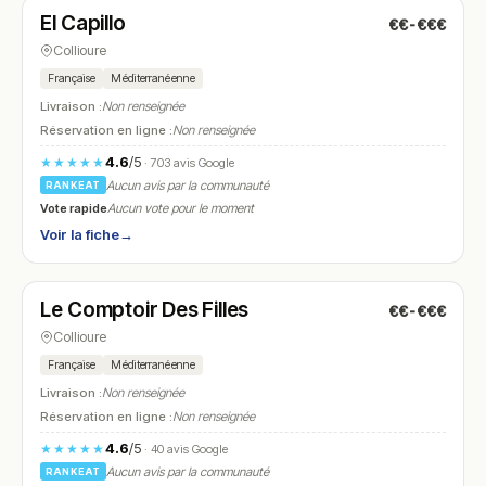
El Capillo
€€-€€€
N° 22
Collioure
Française
Méditerranéenne
Livraison :
Non renseignée
Réservation en ligne :
Non renseignée
4.6
/5
★★★★★
· 703 avis Google
Aucun avis par la communauté
RANKEAT
Vote rapide
Aucun vote pour le moment
Voir la fiche
→
Ouvert
(09:30 – 15:00, 17:30 – 21:00)
Le Comptoir Des Filles
€€-€€€
N° 23
Collioure
Française
Méditerranéenne
Livraison :
Non renseignée
Réservation en ligne :
Non renseignée
4.6
/5
★★★★★
· 40 avis Google
Aucun avis par la communauté
RANKEAT