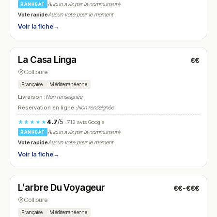
Aucun avis par la communauté
RANKEAT
Vote rapide
Aucun vote pour le moment
Voir la fiche
→
Fermé
(12:00 – 14:30, 19:00 – 21:30)
La Casa Linga
€€
N° 9
Collioure
Française
Méditerranéenne
Livraison :
Non renseignée
Réservation en ligne :
Non renseignée
4.7
/5
★★★★★
· 712 avis Google
Aucun avis par la communauté
RANKEAT
Vote rapide
Aucun vote pour le moment
Voir la fiche
→
Fermé
(12:00 – 15:00, 18:00 – 23:00)
L’arbre Du Voyageur
€€-€€€
N° 10
Collioure
Française
Méditerranéenne