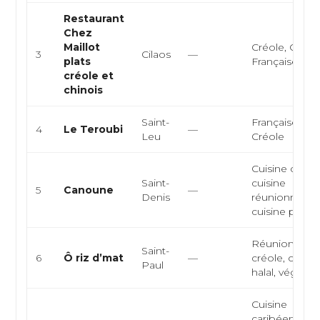
Restaurant
Chez
Maillot
Créole, Chinoi
3
Cilaos
—
plats
Française
créole et
chinois
Saint-
Française,
4
Le Teroubi
—
Leu
Créole
Cuisine créole
Saint-
cuisine
5
Canoune
—
Denis
réunionnaise,
cuisine péi, cui
Réunionnaise
Saint-
6
Ô riz d’mat
—
créole, chinoi
Paul
halal, végane
Cuisine
caribéenne,