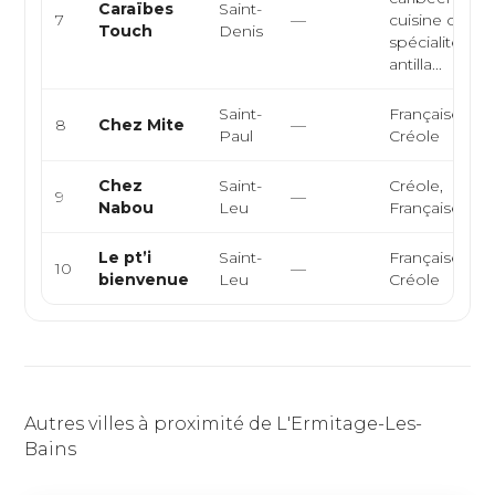
Caraïbes
Saint-
7
—
cuisine créole
Touch
Denis
spécialités
antilla...
Saint-
Française,
8
Chez Mite
—
Paul
Créole
Chez
Saint-
Créole,
9
—
Nabou
Leu
Française
Le pt’i
Saint-
Française,
10
—
bienvenue
Leu
Créole
Autres villes à proximité de L'Ermitage-Les-
Bains