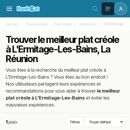
L'Ermitage-Le
Accueil
Tous les plats
Plat creole
La Réunion
Trouver le meilleur plat créole
à L'Ermitage-Les-Bains, La
Réunion
Vous êtes à la recherche du meilleur
plat créole
à
L'Ermitage-Les-Bains
? Vous êtes au bon endroit !
Nos utilisateurs partagent leurs expériences et
recommandations pour vous aider à trouver
le meilleur
plat créole à L'Ermitage-Les-Bains
et éviter les
mauvaises expériences.
1
plats
·
Filtres