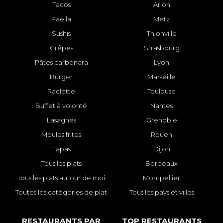
Tacos
Arlon
Paëlla
Metz
Sushis
Thionville
Crêpes
Strasbourg
Pâtes carbonara
Lyon
Burger
Marseille
Raclette
Toulouse
Buffet à volonté
Nantes
Lasagnes
Grenoble
Moules frites
Rouen
Tapas
Dijon
Tous les plats
Bordeaux
Tous les plats autour de moi
Montpellier
Toutes les catégories de plat
Tous les pays et villes
RESTAURANTS PAR
TOP RESTAURANTS