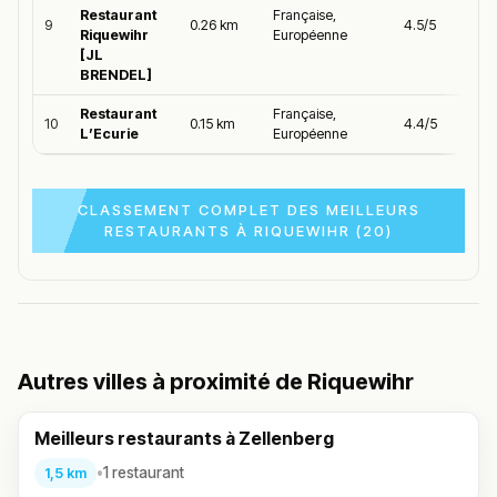
Restaurant
Française,
9
0.26 km
4.5/5
Riquewihr
Européenne
[JL
BRENDEL]
Restaurant
Française,
10
0.15 km
4.4/5
L’Ecurie
Européenne
CLASSEMENT COMPLET DES MEILLEURS
RESTAURANTS À RIQUEWIHR (20)
Autres villes à proximité de Riquewihr
Meilleurs restaurants à Zellenberg
•
1 restaurant
1,5 km