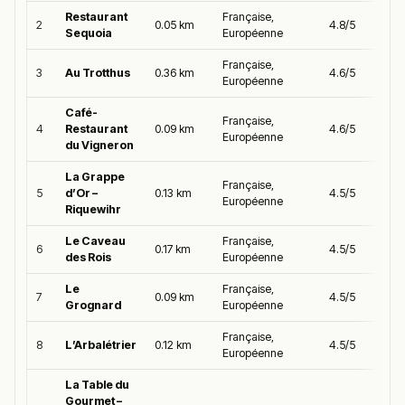
Restaurant
Française,
2
0.05 km
4.8/5
Sequoia
Européenne
Française,
3
Au Trotthus
0.36 km
4.6/5
Européenne
Café-
Française,
4
Restaurant
0.09 km
4.6/5
Européenne
du Vigneron
La Grappe
Française,
5
d’Or –
0.13 km
4.5/5
Européenne
Riquewihr
Le Caveau
Française,
6
0.17 km
4.5/5
des Rois
Européenne
Le
Française,
7
0.09 km
4.5/5
Grognard
Européenne
Française,
8
L’Arbalétrier
0.12 km
4.5/5
Européenne
La Table du
Gourmet –