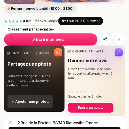
Fermé - ouvre bientôt (19:00 - 21:00)
4.8
/5
·
353 avis Google
Nº 1
sur 20
à Riquewihr
Classement par spécialité
Écrire un avis
COMMUNAUTÉ · AVIS
COMMUNAUTÉ · PHOTOS
Donnez votre avis
Partagez une photo
Notez l'ambiance, le service,
le rapport qualité-prix — en 2
Vous avez mangé ici ? Aidez
min.
la communauté à découvrir
cette adresse.
★
★
★
★
★
Soyez le premier à noter
＋ Ajouter une photo
→
Écrire un avis
→
2 Rue de la Piscine, 68340 Riquewihr, France