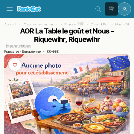
Accueil
Tous les restaurants
France 🇫🇷
Grand Est
Haut-Rhin 
AOR La Table le goût et Nous –
Riquewihr, Riquewihr
Page non attribuée
Française
·
Européenne
•
€€-€€€