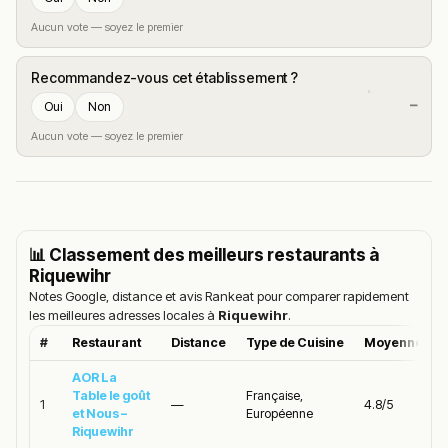
Aucun vote — soyez le premier
Recommandez-vous cet établissement ?
—
Oui
Non
Aucun vote — soyez le premier
📊 Classement des meilleurs restaurants à
Riquewihr
Notes Google, distance et avis Rankeat pour comparer rapidement
les meilleures adresses locales à
Riquewihr
.
#
Restaurant
Distance
Type de Cuisine
Moyenne Goo
AOR La
Table le goût
Française,
1
—
4.8/5
et Nous –
Européenne
Riquewihr