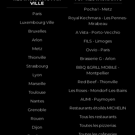
VILLE
Pocha ! - Metz
Paris
Royal Kechmara - Les Pennes-
Luxembourg Ville
Mirabeau
Bruxelles
A Vista - Porto-Vecchio
Arlon
FILS - Limoges
Metz
Ovvio - Paris
Thionville
Brasserie G - Arlon
Strasbourg
BBQ &GRILL MOBILE -
Montpellier
Lyon
Red Beef - Thionville
Marseille
Les Roses - Mondorf-Les-Bains
Toulouse
AUMI - Puymoyen
Nantes
Restaurants étoilés MICHELIN
Grenoble
Tous les restaurants
Rouen
Toutes les pizzerias
Dijon
Toutes les crêperies