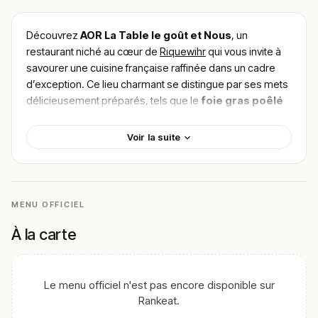
Découvrez
AOR La Table le goût et Nous
, un
restaurant niché au cœur de
Riquewihr
qui vous invite à
savourer une cuisine française raffinée dans un cadre
d’exception. Ce lieu charmant se distingue par ses mets
délicieusement préparés, tels que le
foie gras poêlé
et le
magret de canard aux cerises
, mettant en
valeur la richesse du terroir local. En quête d’authenticité,
Voir la suite
chaque plat est composé de produits frais et de saison,
faisant d’une dégustation à cette table un véritable
moment de plaisir. Pour
trouver le meilleur plat de
AOR La Table le goût et Nous
, explorez les
MENU OFFICIEL
recommandations enthousiastes des clients et laissez-
vous séduire par cette adresse incontournable.
À la carte
!
Texte généré par intelligence artificielle, en attente de
validation humaine.
Le menu officiel n'est pas encore disponible sur
Cette description peut contenir des erreurs, n'hésitez pas à
Rankeat.
nous aider en vous rendant sur :
Améliorer la fiche de cet
établissement