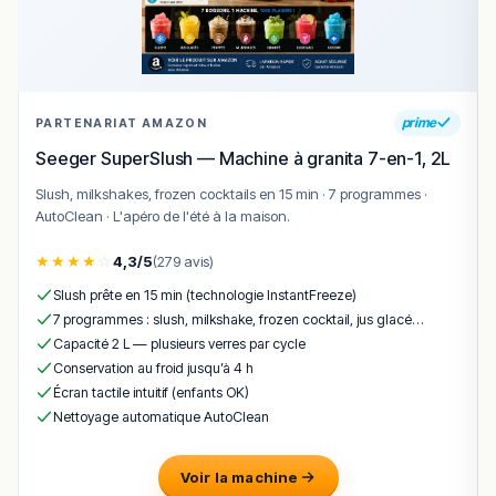
prime
PARTENARIAT AMAZON
Seeger SuperSlush — Machine à granita 7-en-1, 2L
Slush, milkshakes, frozen cocktails en 15 min · 7 programmes ·
AutoClean · L'apéro de l'été à la maison.
★
★
★
★
☆
4,3/5
(279 avis)
Slush prête en 15 min (technologie InstantFreeze)
7 programmes : slush, milkshake, frozen cocktail, jus glacé…
Capacité 2 L — plusieurs verres par cycle
Conservation au froid jusqu’à 4 h
Écran tactile intuitif (enfants OK)
Nettoyage automatique AutoClean
Voir la machine