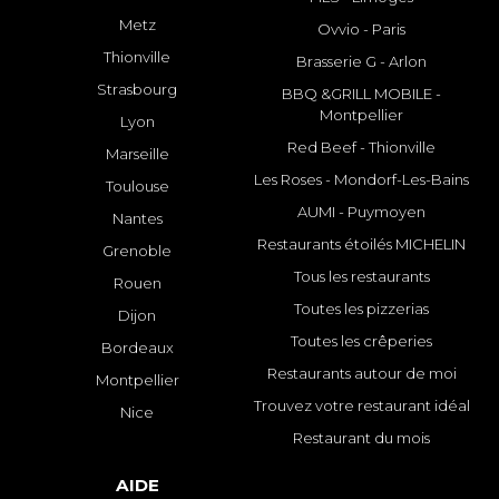
Metz
Ovvio - Paris
Thionville
Brasserie G - Arlon
Strasbourg
BBQ &GRILL MOBILE -
Montpellier
Lyon
Red Beef - Thionville
Marseille
Les Roses - Mondorf-Les-Bains
Toulouse
AUMI - Puymoyen
Nantes
Restaurants étoilés MICHELIN
Grenoble
Tous les restaurants
Rouen
Toutes les pizzerias
Dijon
Toutes les crêperies
Bordeaux
Restaurants autour de moi
Montpellier
Trouvez votre restaurant idéal
Nice
Restaurant du mois
AIDE