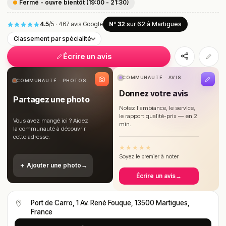
Fermé - ouvre bientôt (19:00 - 21:30)
4.5
/5
·
467 avis Google
Nº 32
sur 62
à Martigues
Classement par spécialité
Écrire un avis
COMMUNAUTÉ · AVIS
COMMUNAUTÉ · PHOTOS
Donnez votre avis
Partagez une photo
Notez l'ambiance, le service,
le rapport qualité-prix — en 2
Vous avez mangé ici ? Aidez
min.
la communauté à découvrir
cette adresse.
★
★
★
★
★
Soyez le premier à noter
＋ Ajouter une photo
→
Écrire un avis
→
Port de Carro, 1 Av. René Fouque, 13500 Martigues,
France