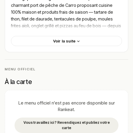
charmant port de pêche de Carro proposant cuisine
100% maison et produits frais de saison — tartare de
thon, filet de daurade, tentacules de poulpe, moules
frites aïoli, onglet grillé et pizzas au feu de bois — depuis
une terrasse avec vue directe sur le port, produits issus
de la pêche locale et des producteurs locaux, limoncello
Voir la suite
maison offert en digestif, situé à
Martigues
, Avenue René
Fouque au port de Carro dans les Bouches-du-Rhône,
avec un budget
20–40€
.
MENU OFFICIEL
Localisation
À la carte
Les Agapes est installé au 1 Avenue René Fouque sur le
port de Carro à Martigues dans les Bouches-du-Rhône
en Provence-Alpes-Côte d’Azur — un restaurant de port
ouvert du lundi et du mercredi au samedi de 9h à 14h30
Le menu officiel n'est pas encore disponible sur
Rankeat.
et de 18h à 22h30, le dimanche de 9h à 14h30, fermé le
mardi, avec terrasse vue sur le port de pêche, parking,
Vous travaillez ici ? Revendiquez et publiez votre
accès PMR complet (entrée et toilettes), à emporter,
carte
réservation disponible, groupes et événements