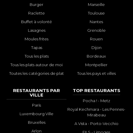
Burger
Marseille
Raclette
Toulouse
Buffet à volonté
Nantes
Lasagnes
Grenoble
Moules frites
Rouen
Tapas
Dijon
Tous les plats
Bordeaux
Tous les plats autour de moi
Montpellier
Toutes les catégories de plat
Tous les pays et villes
RESTAURANTS PAR
TOP RESTAURANTS
VILLE
Pocha ! - Metz
Paris
Royal Kechmara - Les Pennes-
Luxembourg Ville
Mirabeau
Bruxelles
A Vista - Porto-Vecchio
Arlon
FILS - Limoges