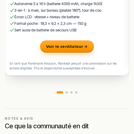
restaurant du port de Carro dont les petites attentions —
Autonomie 5 à 16 h (batterie 4000 mAh, charge 1h30)
limoncello maison offert en digestif, feu de Bengale pour
3-en-1 : à main, sur bureau (pliable 180°), tour de cou
les anniversaires, mousse de mozzarella à l’arrivée —
Écran LCD : vitesse + niveau de batterie
illustrent la bienveillance naturelle d’une équipe qui a su
Format poche : 18,3 × 9,2 × 2,3 cm — 150 g
Sert aussi de batterie de secours USB
accueillir aussi bien des repas en famille et des
anniversaires que des mariages complets “dont le
cadre magnifique avec le port de Carro en toile de fond
Voir le ventilateur
et la déco faite avec goût” ont rendu “un moment
inoubliable” selon un couple marié dans les Bouches-
En tant que Partenaire Amazon, Rankeat perçoit une commission sur les
du-Rhône.
achats éligibles. Prix et disponibilité susceptibles d'évoluer.
Cuisine & concept
Les Agapes défendent une
cuisine provençale de bord
de mer 100% maison avec produits frais de saison,
pêche locale et producteurs locaux
— “cuisine
authentique basée sur des produits de saison, inspirée
des étals du marché, viandes grillées, pizzas au feu de
NOTES & AVIS
bois, poissons issus de la pêche locale et succulents
Ce que la communauté en dit
desserts maison modernes” selon la philosophie du