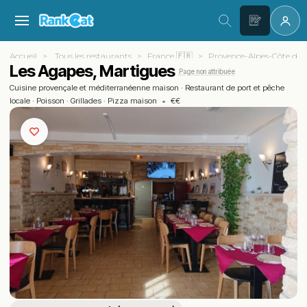
Accueil
Tous les restaurants
France 🇫🇷
Provence-Alpes-Côte d'A
Les Agapes, Martigues
Page non attribuée
Cuisine provençale et méditerranéenne maison
·
Restaurant de port et pêche
locale
·
Poisson
·
Grillades
·
Pizza maison
•
€€