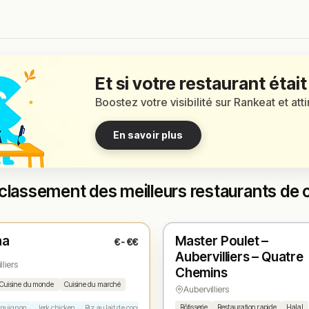
Et si votre restaurant était
Boostez votre visibilité sur Rankeat et att
En savoir plus
classement des meilleurs restaurants de cu
é
Ouvert
(fermé aujourd'hui)
(10:00 – 01:00)
na
Master Poulet –
€-€€
1
N° 2
★
Aubervilliers – Quatre
lliers
Chemins
Cuisine du monde
Cuisine du marché
Aubervilliers
Rôtisserie
Restauration rapide
Halal
rguignon
Jerk chicken
Riz au lait de coco
Carrot cake
Plat du jour