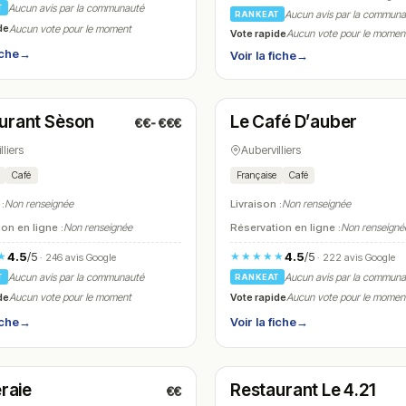
Aucun avis par la communauté
T
Aucun avis par la commun
RANKEAT
de
Aucun vote pour le moment
Vote rapide
Aucun vote pour le momen
iche
→
Voir la fiche
→
t
Ouvert
(12:00 – 15:00)
(08:00 – 00:00)
urant Sèson
Le Café D’auber
€€-€€€
N° 10
lliers
Aubervilliers
Café
Française
Café
 :
Non renseignée
Livraison :
Non renseignée
on en ligne :
Non renseignée
Réservation en ligne :
Non renseigné
4.5
/5
4.5
/5
★
★★★★★
· 246 avis Google
· 222 avis Google
Aucun avis par la communauté
Aucun avis par la commun
T
RANKEAT
de
Vote rapide
Aucun vote pour le moment
Aucun vote pour le momen
iche
→
Voir la fiche
→
t
Ouvert
(08:30 – 21:30)
(07:00 – 17:00)
eraie
Restaurant Le 4.21
€€
N° 13