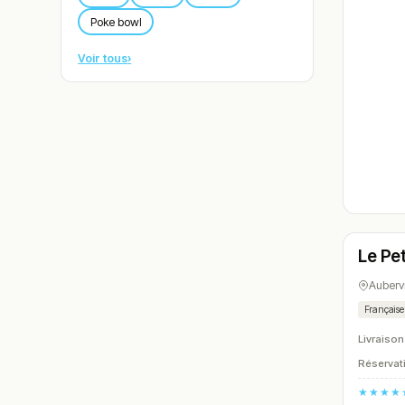
Poke bowl
Voir tous
›
Ouver
Le Pe
N° 6
Aubervi
Française
Livraison
Réservati
★★★★