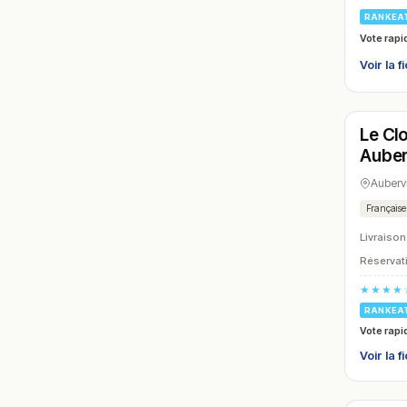
RANKEA
Vote rapi
Voir la f
Ouver
Le Cl
N° 18
Auberv
Aubervi
Française
Livraison
Réservati
★★★★
RANKEA
Vote rapi
Voir la f
Ouver