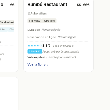
od
Bumbú Restaurant
€€
€€-€€€
N° 23
Aubervilliers
Française
Japonaise
Sandwicherie
hicken
Cheese naan
Tacos
Livraison :
Non renseignée
Réservation en ligne :
Non renseignée
e
3.8
/5
★★★★☆
· 2 165 avis Google
Aucun avis par la communauté
RANKEAT
auté
Vote rapide
Aucun vote pour le moment
t
Voir la fiche
→