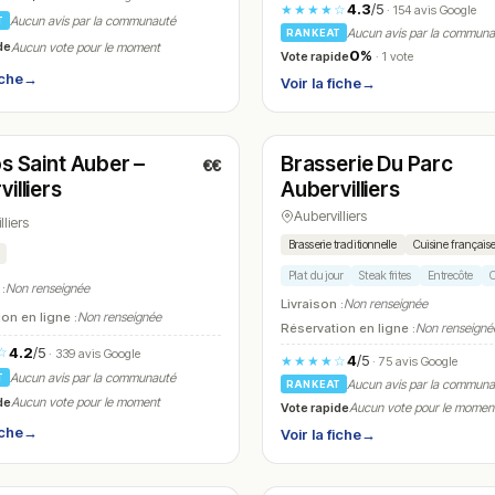
4.3
/5
★★★★☆
· 154 avis Google
Aucun avis par la communauté
T
Aucun avis par la commun
RANKEAT
de
Aucun vote pour le moment
0%
Vote rapide
· 1 vote
iche
→
Voir la fiche
→
t
Ouvert
(06:00 – 21:00)
(06:30 – 00:00)
os Saint Auber –
Brasserie Du Parc
€€
N° 19
illiers
Aubervilliers
Aubervilliers
lliers
Brasserie traditionnelle
Cuisine français
Plat du jour
Steak frites
Entrecôte
C
 :
Non renseignée
Livraison :
Non renseignée
on en ligne :
Non renseignée
Réservation en ligne :
Non renseigné
4.2
/5
☆
· 339 avis Google
4
/5
★★★★☆
· 75 avis Google
Aucun avis par la communauté
T
Aucun avis par la commun
RANKEAT
de
Aucun vote pour le moment
Vote rapide
Aucun vote pour le momen
iche
→
Voir la fiche
→
t
Ouvert
(06:00 – 00:00)
(11:00 – 00:00)