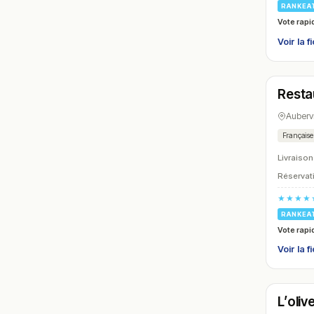
RANKEA
Vote rapi
Voir la f
Ouver
Resta
N° 9
Aubervi
Française
Livraison
Réservati
★★★★
RANKEA
Vote rapi
Voir la f
Ouver
L’oliv
N° 12