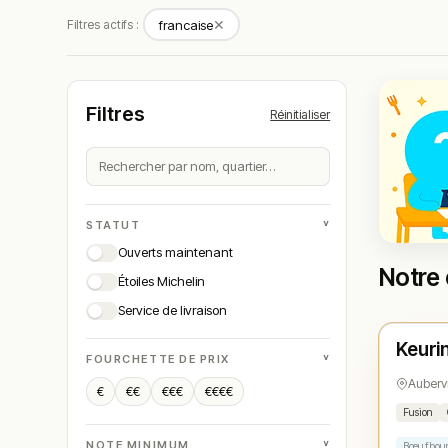
✕
Filtres actifs :
francaise
Filtres
Réinitialiser
˅
STATUT
Ouverts maintenant
Notre 
Étoiles Michelin
Ferm
Service de livraison
Keuri
N° 
★
˅
FOURCHETTE DE PRIX
Aubervi
€
€€
€€€
€€€€
Fusion
˅
NOTE MINIMUM
Bœuf bou