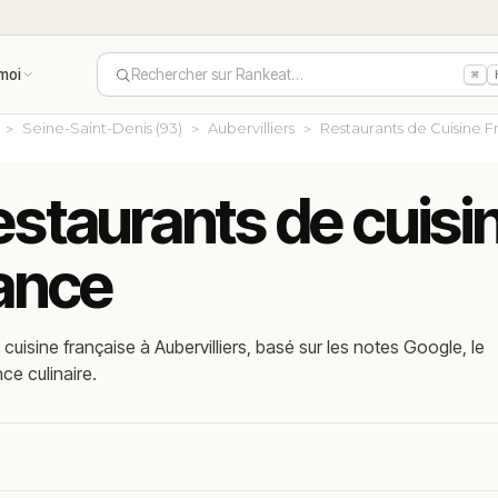
moi
Rechercher sur Rankeat…
⌘
Seine-Saint-Denis (93)
Aubervilliers
Restaurants de Cuisine F
estaurants de cuisi
rance
uisine française à Aubervilliers, basé sur les notes Google, le
nce culinaire.