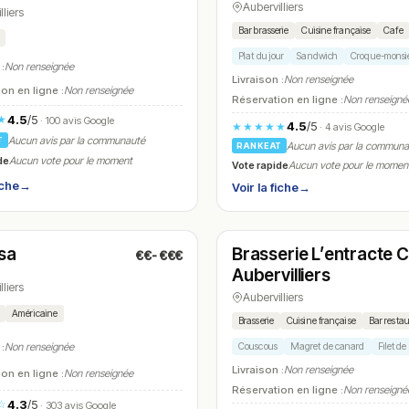
Aubervilliers
lliers
Bar brasserie
Cuisine française
Cafe
Plat du jour
Sandwich
Croque-monsi
 :
Non renseignée
Livraison :
Non renseignée
on en ligne :
Non renseignée
Réservation en ligne :
Non renseigné
4.5
/5
★
· 100 avis Google
4.5
/5
★★★★★
· 4 avis Google
Aucun avis par la communauté
T
Aucun avis par la commun
RANKEAT
de
Aucun vote pour le moment
Vote rapide
Aucun vote pour le momen
iche
→
Voir la fiche
→
t
Ouvert
(11:30 – 15:00, 18:30 – 00:00)
(07:00 – 00:00)
sa
Brasserie L’entracte 
€€-€€€
N° 16
Aubervilliers
lliers
Aubervilliers
Américaine
Brasserie
Cuisine française
Bar resta
Couscous
Magret de canard
Filet d
 :
Non renseignée
Livraison :
Non renseignée
on en ligne :
Non renseignée
Réservation en ligne :
Non renseigné
4.3
/5
☆
· 303 avis Google