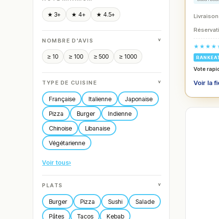
★ 3+
★ 4+
★ 4.5+
Livraison
Réservati
˅
NOMBRE D'AVIS
★★★★
≥ 10
≥ 100
≥ 500
≥ 1000
RANKEA
Vote rapi
˅
Voir la f
TYPE DE CUISINE
Française
Italienne
Japonaise
Pizza
Burger
Indienne
Chinoise
Libanaise
Végétarienne
Voir tous
›
˅
PLATS
Burger
Pizza
Sushi
Salade
Pâtes
Tacos
Kebab