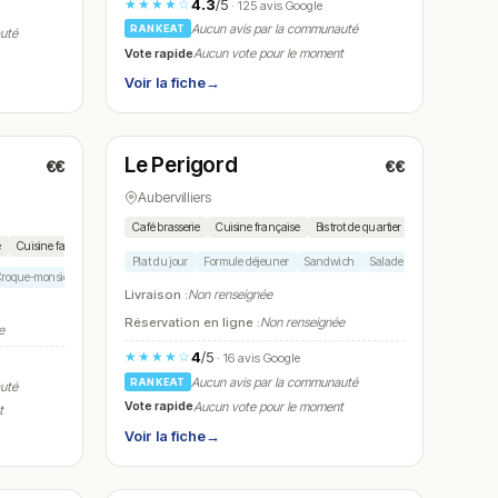
4.3
/5
★★★★☆
· 125 avis Google
Aucun avis par la communauté
RANKEAT
auté
Vote rapide
Aucun vote pour le moment
Voir la fiche
→
Ouvert
(07:00 – 00:00)
Le Perigord
€€
€€
N° 20
Aubervilliers
Café brasserie
Cuisine française
Bistrot de quartier
e
Cuisine familiale
Plat du jour
Formule déjeuner
Sandwich
Salade composée
Desse
roque-monsieur
Salade composée
Livraison :
Non renseignée
Réservation en ligne :
Non renseignée
e
4
/5
★★★★☆
· 16 avis Google
Aucun avis par la communauté
RANKEAT
auté
Vote rapide
Aucun vote pour le moment
t
Voir la fiche
→
Ouvert
(12:00 – 15:00, 19:00 – 01:00)