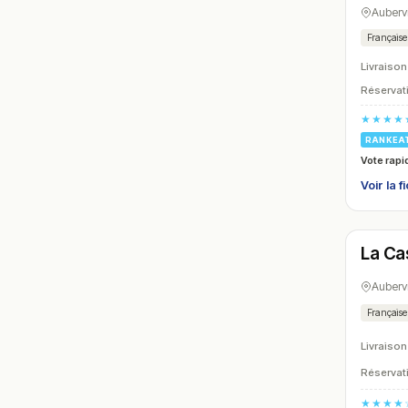
Aubervi
Française
Livraison
Réservati
★★★★
RANKEA
Vote rapi
Voir la f
Ouver
La Ca
N° 15
Aubervi
Française
Livraison
Réservati
★★★★