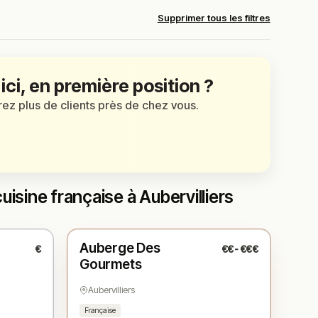
Supprimer tous les filtres
 ici, en première position ?
irez plus de clients près de chez vous.
isine française à Aubervilliers
Ouvert
(09:00 – 20:00)
Auberge Des
€
€€-€€€
N° 3
★
Gourmets
Aubervilliers
Française