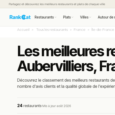
Partagez et découvrez les meilleurs restaurants et plats de chaque ville
Restaurants
Plats
Villes
Autour de 
Accueil
Tous les restaurants
France
Île-de-France
Les meilleures r
Aubervilliers, F
Découvrez le classement des meilleurs restaurants de c
nombre d'avis clients et la qualité globale de l'expérie
24
restaurants
·
Mis à jour août 2026