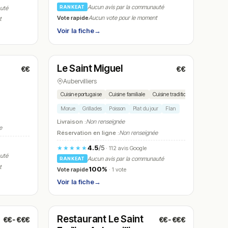
Aucun avis par la communauté
RANKEAT
auté
Vote rapide
Aucun vote pour le moment
t
Voir la fiche
→
Ouvert
(06:30 – 19:00)
Le Saint Miguel
€€
€€
N° 11
Aubervilliers
Cuisine portugaise
Cuisine familiale
Cuisine traditionnelle
Morue
Grillades
Poisson
Plat du jour
Flan
Livraison :
Non renseignée
e
Réservation en ligne :
Non renseignée
4.5
/5
★★★★★
· 112 avis Google
auté
Aucun avis par la communauté
RANKEAT
t
100%
Vote rapide
· 1 vote
Voir la fiche
→
Ouvert
(11:30 – 14:30, 18:30 – 22:30)
Restaurant Le Saint
€€-€€€
€€-€€€
N° 14