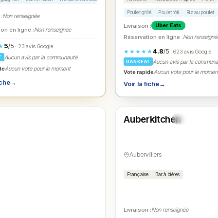
Poulet grillé
Poulet rôti
Riz au poulet
 :
Non renseignée
Livraison :
Uber Eats
on en ligne :
Non renseignée
Réservation en ligne :
Non renseigné
5
/5
★
· 23 avis Google
4.8
/5
★★★★★
· 623 avis Google
Aucun avis par la communauté
T
Aucun avis par la commun
RANKEAT
de
Aucun vote pour le moment
Vote rapide
Aucun vote pour le momen
iche
→
Voir la fiche
→
Ouvert
(10:00 – 23:30)
Auberkitchen
N° 4
Aubervilliers
Française
Bar à bières
Livraison :
Non renseignée