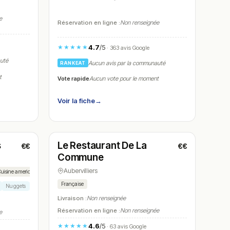
e
Réservation en ligne :
Non renseignée
4.7
/5
★★★★★
· 363 avis Google
auté
Aucun avis par la communauté
RANKEAT
t
Vote rapide
Aucun vote pour le moment
Voir la fiche
→
Ouvert
(12:00 – 14:30)
s
Le Restaurant De La
€€
€€
N° 8
Commune
Aubervilliers
uisine americaine
Française
Nuggets
Frites
Livraison :
Non renseignée
Réservation en ligne :
Non renseignée
e
4.6
/5
★★★★★
· 63 avis Google