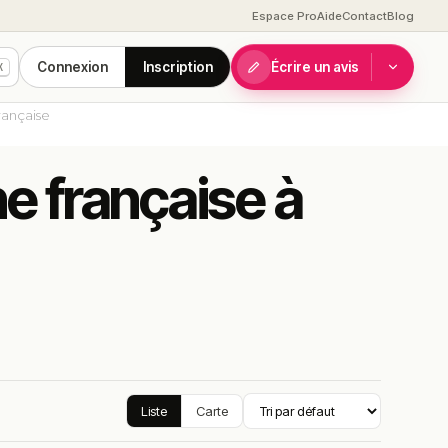
Espace Pro
Aide
Contact
Blog
Connexion
Inscription
Écrire un avis
K
rançaise
ne française à
Liste
Carte