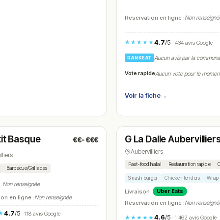
Réservation en ligne :
Non renseigné
4.7
/5
★★★★★
· 434 avis Google
Aucun avis par la commun
RANKEAT
Vote rapide
Aucun vote pour le momen
Voir la fiche
→
t
Ouvert
(12:00 – 16:00)
(11:30 – 05:00)
tit Basque
G La Dalle Aubervillier
€€-€€€
N° 7
Aubervilliers
lliers
Fast-food halal
Restauration rapide
C
Barbecue/Grillades
Smash burger
Chicken tenders
Wrap
 :
Non renseignée
Livraison :
Uber Eats
on en ligne :
Non renseignée
Réservation en ligne :
Non renseigné
4.7
/5
★
· 118 avis Google
4.6
/5
★★★★★
· 1 462 avis Google