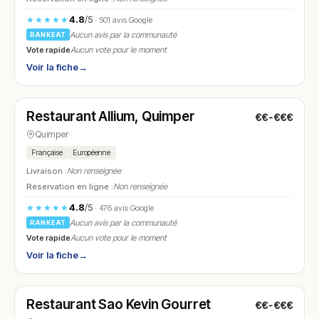
4.8
/5
★★★★★
· 501 avis Google
Aucun avis par la communauté
RANKEAT
Vote rapide
Aucun vote pour le moment
Voir la fiche
→
Fermé
(fermé aujourd'hui)
Restaurant Allium, Quimper
€€-€€€
N° 17
Quimper
Française
Européenne
Livraison :
Non renseignée
Réservation en ligne :
Non renseignée
4.8
/5
★★★★★
· 476 avis Google
Aucun avis par la communauté
RANKEAT
Vote rapide
Aucun vote pour le moment
Voir la fiche
→
Fermé
(fermé aujourd'hui)
Restaurant Sao Kevin Gourret
€€-€€€
N° 18