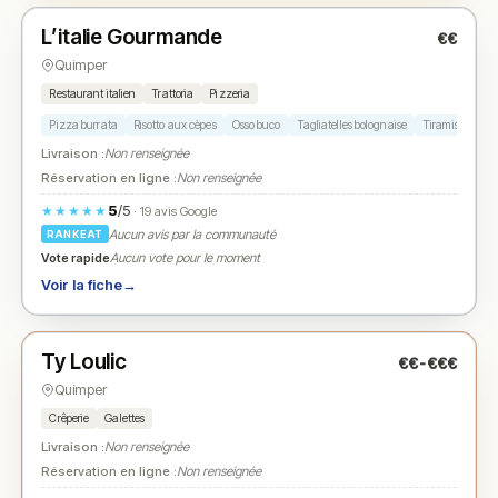
L’italie Gourmande
€€
N° 2
★
Quimper
Restaurant italien
Trattoria
Pizzeria
Pizza burrata
Risotto aux cèpes
Osso buco
Tagliatelles bolognaise
Tiramisu
Livraison :
Non renseignée
Réservation en ligne :
Non renseignée
5
/5
★★★★★
· 19 avis Google
Aucun avis par la communauté
RANKEAT
Vote rapide
Aucun vote pour le moment
Voir la fiche
→
Fermé
(fermé aujourd'hui)
Ty Loulic
€€-€€€
N° 3
★
Quimper
Crêperie
Galettes
Livraison :
Non renseignée
Réservation en ligne :
Non renseignée