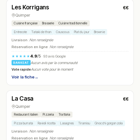
Les Korrigans
€€
N° 10
Quimper
Cuisine française
Brasserie
Cuisine traditionnelle
Entrecote
Tataki de thon
Couscous
Plat du jour
Brownie
Livraison :
Non renseignée
Réservation en ligne :
Non renseignée
4.9
/5
★★★★★
· 93 avis Google
Aucun avis par la communauté
RANKEAT
Vote rapide
Aucun vote pour le moment
Voir la fiche
→
Fermé
(fermé aujourd'hui)
La Casa
€€
N° 11
Quimper
Restaurant italien
Pizzeria
Trattoria
Pizza burrata
Ravioli ricotta
Lasagnes
Tiramisu
Gnocchi gorgonzola
Livraison :
Non renseignée
Réservation en ligne :
Non renseignée