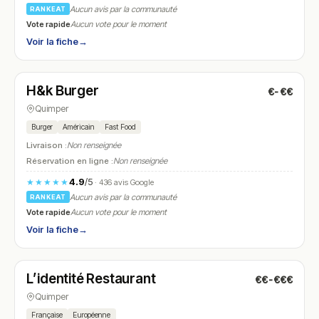
Aucun avis par la communauté
RANKEAT
Vote rapide
Aucun vote pour le moment
Voir la fiche
→
Fermé
(12:00 – 14:30, 18:00 – 22:00)
H&k Burger
€-€€
N° 7
Quimper
Burger
Américain
Fast Food
Livraison :
Non renseignée
Réservation en ligne :
Non renseignée
4.9
/5
★★★★★
· 436 avis Google
Aucun avis par la communauté
RANKEAT
Vote rapide
Aucun vote pour le moment
Voir la fiche
→
Fermé
(fermé aujourd'hui)
L’identité Restaurant
€€-€€€
N° 8
Quimper
Française
Européenne