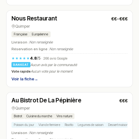
Fermé
(fermé aujourd'hui)
Nous Restaurant
€€-€€€
N° 20
Quimper
Française
Européenne
Livraison :
Non renseignée
Réservation en ligne :
Non renseignée
4.8
/5
★★★★★
· 266 avis Google
Aucun avis par la communauté
RANKEAT
Vote rapide
Aucun vote pour le moment
Voir la fiche
→
Fermé
(fermé aujourd'hui)
Au Bistrot De La Pépinière
€€€
N° 21
Quimper
Bistrot
Cuisine du marche
Vins nature
Poisson du jour
Viande fermiere
Risotto
Legumes de saison
Dessert maison
Livraison :
Non renseignée