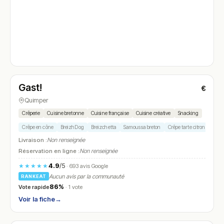
Fermé
(10:00 – 15:00)
Gast!
€
N° 4
Quimper
Crêperie
Cuisine bretonne
Cuisine française
Cuisine créative
Snacking
Crêpe en cône
BreizhDog
Breizchetta
Samoussa breton
Crêpe tarte citron mering
Livraison :
Non renseignée
Réservation en ligne :
Non renseignée
4.9
/5
★★★★★
· 693 avis Google
Aucun avis par la communauté
RANKEAT
86%
Vote rapide
· 1 vote
Voir la fiche
→
Fermé
(fermé aujourd'hui)