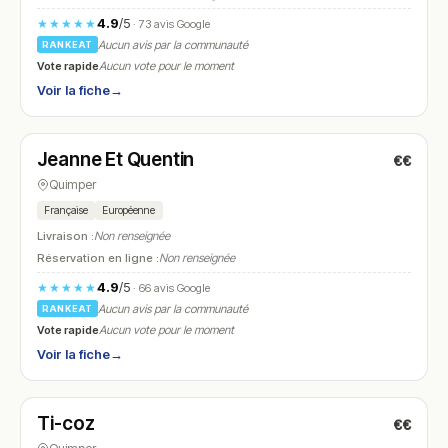
4.9
/5
★★★★★
· 73 avis Google
Aucun avis par la communauté
RANKEAT
Vote rapide
Aucun vote pour le moment
Voir la fiche
→
Fermé
Jeanne Et Quentin
€€
N° 12
Quimper
Française
Européenne
Livraison :
Non renseignée
Réservation en ligne :
Non renseignée
4.9
/5
★★★★★
· 66 avis Google
Aucun avis par la communauté
RANKEAT
Vote rapide
Aucun vote pour le moment
Voir la fiche
→
Fermé
(10:00 – 13:30)
Ti-coz
€€
N° 13