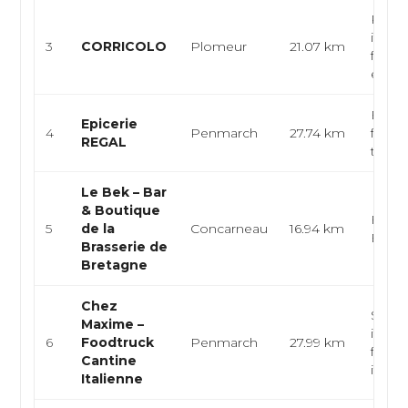
Pizzer
italie
3
CORRICOLO
Plomeur
21.07 km
four à
épiceri
Epicer
Epicerie
4
Penmarch
27.74 km
faite
REGAL
traite
Le Bek – Bar
& Boutique
Franç
5
de la
Concarneau
16.94 km
Euro
Brasserie de
Bretagne
Chez
Stree
Maxime –
italie
6
Foodtruck
Penmarch
27.99 km
fraîch
Cantine
italien
Italienne