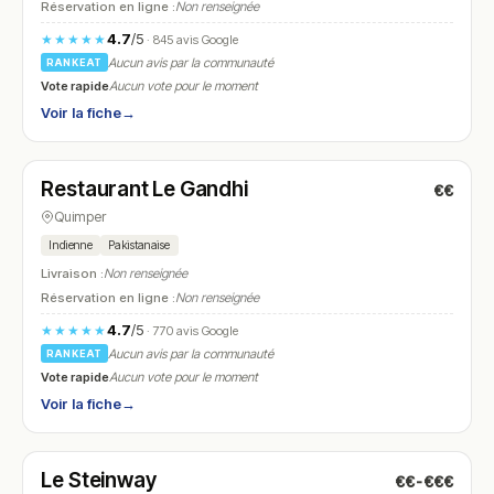
Réservation en ligne :
Non renseignée
4.7
/5
★★★★★
· 845 avis Google
Aucun avis par la communauté
RANKEAT
Vote rapide
Aucun vote pour le moment
Voir la fiche
→
Fermé
(12:00 – 14:00)
Restaurant Le Gandhi
€€
N° 27
Quimper
Indienne
Pakistanaise
Livraison :
Non renseignée
Réservation en ligne :
Non renseignée
4.7
/5
★★★★★
· 770 avis Google
Aucun avis par la communauté
RANKEAT
Vote rapide
Aucun vote pour le moment
Voir la fiche
→
Fermé
(fermé aujourd'hui)
Le Steinway
€€-€€€
N° 28