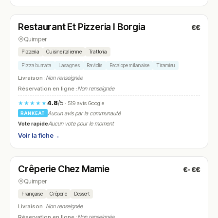
Fermé
(19:00 – 21:00)
Restaurant Et Pizzeria I Borgia
€€
N° 15
Quimper
Pizzeria
Cuisine italienne
Trattoria
Pizza burrata
Lasagnes
Raviolis
Escalope milanaise
Tiramisu
Livraison :
Non renseignée
Réservation en ligne :
Non renseignée
4.8
/5
★★★★★
· 519 avis Google
Aucun avis par la communauté
RANKEAT
Vote rapide
Aucun vote pour le moment
Voir la fiche
→
Fermé
(fermé aujourd'hui)
Crêperie Chez Mamie
€-€€
N° 16
Quimper
Française
Crêperie
Dessert
Livraison :
Non renseignée
Réservation en ligne :
Non renseignée