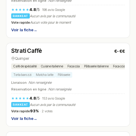
Réservation en ligne :
Non renseignée
4.8
/5
★★★★★
· 198 avis Google
Aucun avis par la communauté
RANKEAT
Vote rapide
Aucun vote pour le moment
Voir la fiche
→
Fermé
(fermé aujourd'hui)
Strati Caffè
€-€€
N° 22
Quimper
Café de spécialité
Cuisine italienne
Focaccia
Pâtisserie italienne
Focaccia
Torta barozzi
Matcha latte
Pâtisserie
Livraison :
Non renseignée
Réservation en ligne :
Non renseignée
4.8
/5
★★★★★
· 153 avis Google
Aucun avis par la communauté
RANKEAT
93%
Vote rapide
· 2 votes
Voir la fiche
→
Fermé
(10:00 – 13:00)