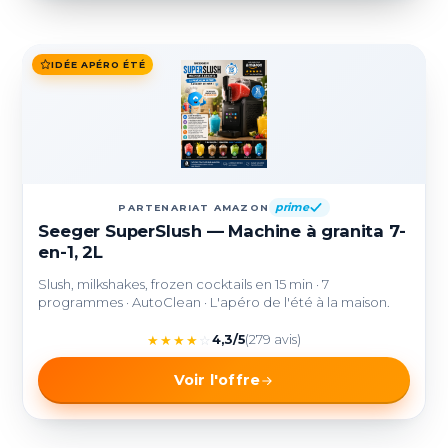
IDÉE APÉRO ÉTÉ
prime
PARTENARIAT AMAZON
Seeger SuperSlush — Machine à granita 7-
en-1, 2L
Slush, milkshakes, frozen cocktails en 15 min · 7
programmes · AutoClean · L'apéro de l'été à la maison.
★
★
★
★
☆
4,3/5
(279 avis)
Voir l'offre