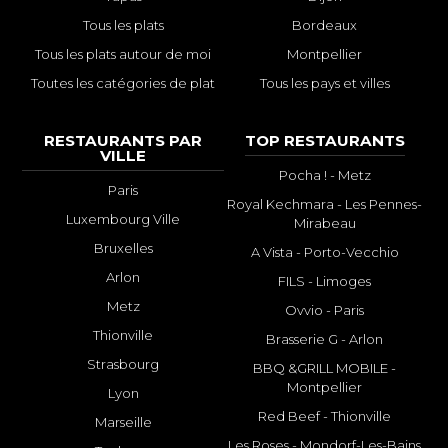
Tous les plats
Bordeaux
Tous les plats autour de moi
Montpellier
Toutes les catégories de plat
Tous les pays et villes
RESTAURANTS PAR
TOP RESTAURANTS
VILLE
Pocha ! - Metz
Paris
Royal Kechmara - Les Pennes-
Luxembourg Ville
Mirabeau
Bruxelles
A Vista - Porto-Vecchio
Arlon
FILS - Limoges
Metz
Ovvio - Paris
Thionville
Brasserie G - Arlon
Strasbourg
BBQ &GRILL MOBILE -
Montpellier
Lyon
Red Beef - Thionville
Marseille
Les Roses - Mondorf-Les-Bains