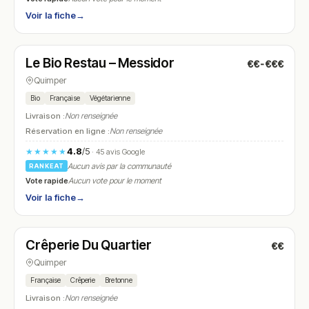
Voir la fiche
→
Fermé
(fermé aujourd'hui)
Le Bio Restau – Messidor
€€-€€€
N° 25
Quimper
Bio
Française
Végétarienne
Livraison :
Non renseignée
Réservation en ligne :
Non renseignée
4.8
/5
★★★★★
· 45 avis Google
Aucun avis par la communauté
RANKEAT
Vote rapide
Aucun vote pour le moment
Voir la fiche
→
Fermé
(11:45 – 14:00)
Crêperie Du Quartier
€€
N° 26
Quimper
Française
Crêperie
Bretonne
Livraison :
Non renseignée