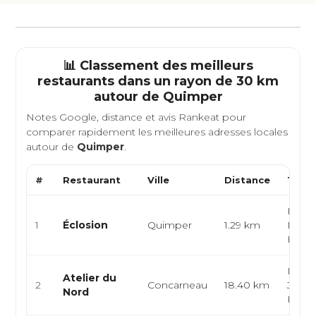
📊 Classement des meilleurs
restaurants dans un rayon de 30 km
autour de
Quimper
Notes Google, distance et avis Rankeat pour
comparer rapidement les meilleures adresses locales
autour de
Quimper
.
#
Restaurant
Ville
Distance
Type 
Franç
1
Éclosion
Quimper
1.29 km
Mode
Bistr
Inspir
Atelier du
2
Concarneau
18.40 km
Japon
Nord
Poiss