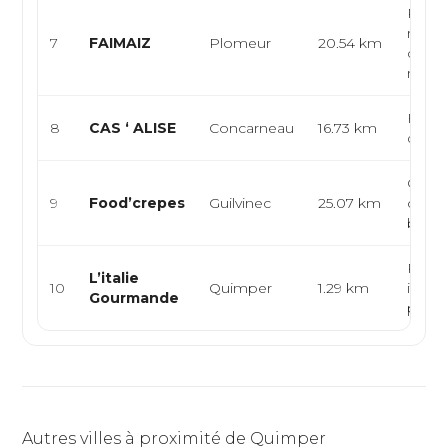
Resta
rapide
7
FAIMAIZ
Plomeur
20.54 km
cuisin
mais
França
8
CAS ‘ ALISE
Concarneau
16.73 km
de m
Crêpe
9
Food’crepes
Guilvinec
25.07 km
cuisi
bret
Resta
L’italie
10
Quimper
1.29 km
italien
Gourmande
pizzer
Autres villes à proximité de Quimper