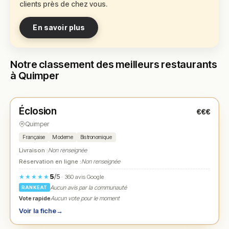
clients près de chez vous.
En savoir plus
Notre classement des meilleurs restaurants
à Quimper
Fermé
(fermé aujourd'hui)
Éclosion
€€€
N° 1
★
Quimper
Française
Moderne
Bistronomique
Livraison :
Non renseignée
Réservation en ligne :
Non renseignée
5
/5
★★★★★
· 360 avis Google
Aucun avis par la communauté
RANKEAT
Vote rapide
Aucun vote pour le moment
Voir la fiche
→
Fermé
(fermé aujourd'hui)