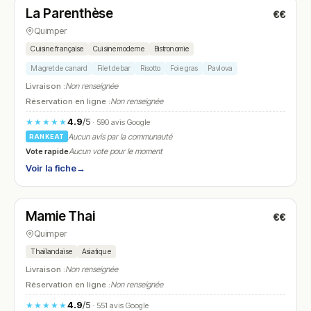
La Parenthèse
€€
N° 5
Quimper
Cuisine française
Cuisine moderne
Bistronomie
Magret de canard
Filet de bar
Risotto
Foie gras
Pavlova
Livraison :
Non renseignée
Réservation en ligne :
Non renseignée
4.9
/5
★★★★★
· 590 avis Google
Aucun avis par la communauté
RANKEAT
Vote rapide
Aucun vote pour le moment
Voir la fiche
→
Fermé
(fermé aujourd'hui)
Mamie Thai
€€
N° 6
Quimper
Thaïlandaise
Asiatique
Livraison :
Non renseignée
Réservation en ligne :
Non renseignée
4.9
/5
★★★★★
· 551 avis Google