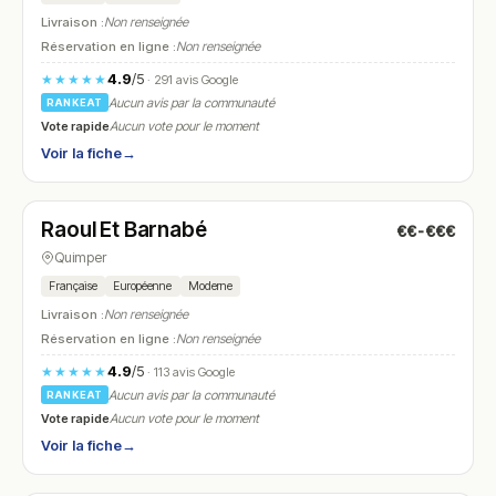
Livraison :
Non renseignée
Réservation en ligne :
Non renseignée
4.9
/5
★★★★★
· 291 avis Google
Aucun avis par la communauté
RANKEAT
Vote rapide
Aucun vote pour le moment
Voir la fiche
→
Fermé
(fermé aujourd'hui)
Raoul Et Barnabé
€€-€€€
N° 9
Quimper
Française
Européenne
Moderne
Livraison :
Non renseignée
Réservation en ligne :
Non renseignée
4.9
/5
★★★★★
· 113 avis Google
Aucun avis par la communauté
RANKEAT
Vote rapide
Aucun vote pour le moment
Voir la fiche
→
Fermé
(fermé aujourd'hui)