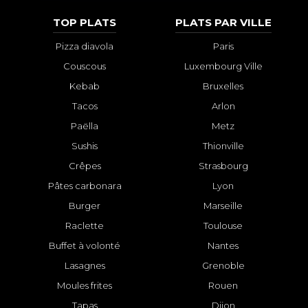
TOP PLATS
PLATS PAR VILLE
Pizza diavola
Paris
Couscous
Luxembourg Ville
Kebab
Bruxelles
Tacos
Arlon
Paëlla
Metz
Sushis
Thionville
Crêpes
Strasbourg
Pâtes carbonara
Lyon
Burger
Marseille
Raclette
Toulouse
Buffet à volonté
Nantes
Lasagnes
Grenoble
Moules frites
Rouen
Tapas
Dijon