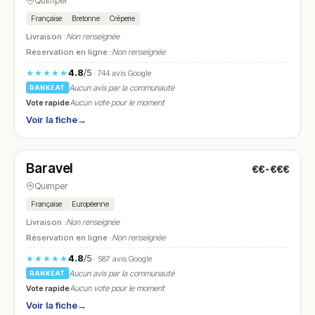
Quimper
Française
Bretonne
Crêperie
Livraison :
Non renseignée
Réservation en ligne :
Non renseignée
4.8
/5
★★★★★
· 744 avis Google
Aucun avis par la communauté
RANKEAT
Vote rapide
Aucun vote pour le moment
Voir la fiche
→
Fermé
(11:30 – 14:00)
Baravel
€€-€€€
N° 14
Quimper
Française
Européenne
Livraison :
Non renseignée
Réservation en ligne :
Non renseignée
4.8
/5
★★★★★
· 587 avis Google
Aucun avis par la communauté
RANKEAT
Vote rapide
Aucun vote pour le moment
Voir la fiche
→