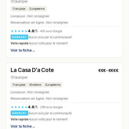
Quimper
Française
Européenne
Livraison :
Non renseignée
Réservation en ligne :
Non renseignée
4.8
/5
★★★★★
· 455 avis Google
Aucun avis par la communauté
RANKEAT
Vote rapide
Aucun vote pour le moment
Voir la fiche
→
Fermé
(12:00 – 14:00, 19:00 – 22:30)
La Casa D’a Cote
€€€-€€€€
N° 19
Quimper
Française
Moderne
Européenne
Livraison :
Non renseignée
Réservation en ligne :
Non renseignée
4.8
/5
★★★★★
· 299 avis Google
Aucun avis par la communauté
RANKEAT
Vote rapide
Aucun vote pour le moment
Voir la fiche
→