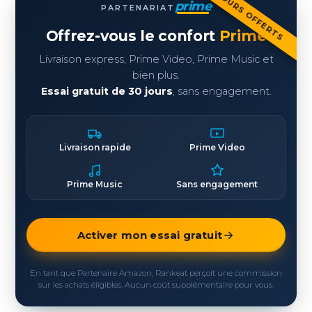
30 JOURS OFFERTS
prime
PARTENARIAT
Offrez-vous le confort
Prime
Livraison express, Prime Video, Prime Music et
bien plus.
Essai gratuit de 30 jours
, sans engagement.
Livraison rapide
Prime Video
Prime Music
Sans engagement
Activer mon essai gratuit
En tant que Partenaire Amazon, Rankeat perçoit une commission
sur les achats éligibles. Aucun coût supplémentaire pour vous.