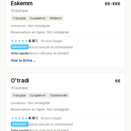
Eskemm
€€-€€€
N° 23
Quimper
Française
Européenne
Moderne
Livraison :
Non renseignée
Réservation en ligne :
Non renseignée
4.8
/5
★★★★★
· 110 avis Google
Aucun avis par la communauté
RANKEAT
Vote rapide
Aucun vote pour le moment
Voir la fiche
→
Fermé
(fermé aujourd'hui)
O’tradi
€€
N° 24
Quimper
Française
Européenne
Traditionnelle
Livraison :
Non renseignée
Réservation en ligne :
Non renseignée
4.8
/5
★★★★★
· 54 avis Google
Aucun avis par la communauté
RANKEAT
Vote rapide
Aucun vote pour le moment