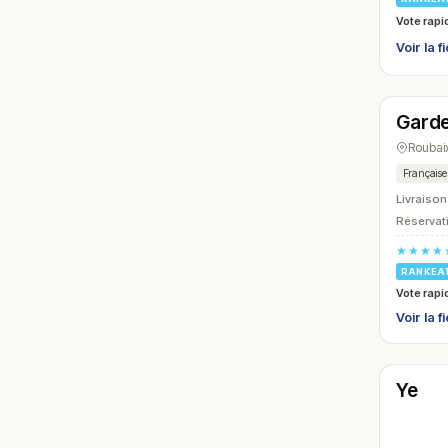
Vote rapi
Voir la f
Ouver
Garde
N° 24
Roubai
Française
Livraison
Réservati
★★★★
RANKEA
Vote rapi
Voir la f
Ferm
Ye
N° 27