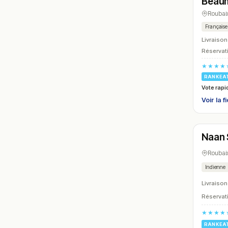
Beau
Roubai
Française
Livraison
Réservati
★★★★
RANKEA
Vote rapi
Voir la f
Ouver
Naan 
N° 12
Roubai
Indienne
Livraison
Réservati
★★★★
RANKEA