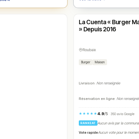
Fermé
(19:00 – 22:30)
La Cuenta « Burger M
N° 4
» Depuis 2016
Roubaix
Burger
Maison
Livraison :
Non renseignée
Réservation en ligne :
Non renseigné
4.9
/5
★★★★★
· 350 avis Google
Aucun avis par la commun
RANKEAT
Vote rapide
Aucun vote pour le momen