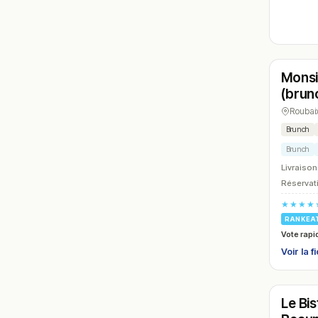
Ouver
Monsi
N° 6
(brun
Roubai
Brunch
Brunch
Livraison
Réservati
★★★★
RANKEA
Vote rapi
Voir la f
Ouver
Le Bis
N° 9