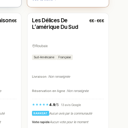
Ouvert
(12:00 – 02:00)
aison
Les Délices De
€€
€€-€€€
N° 5
L’amérique Du Sud
Roubaix
Sud-Américaine
Française
Livraison :
Non renseignée
e
Réservation en ligne :
Non renseignée
4.9
/5
★★★★★
· 13 avis Google
auté
Aucun avis par la communauté
RANKEAT
Vote rapide
t
Aucun vote pour le moment