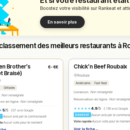
Et si votre restaurant était
Boostez votre visibilité sur Rankeat et att
En savoir plus
classement des meilleurs restaurants à R
t
Ouvert
(11:30 – 23:00)
(11:00 – 01:00)
en Brother’s
Chick’n Beef Roubaix
€-€€
1
N° 2
★
t Braisé)
Roubaix
x
Américaine
Fast-food
Grillades
Livraison :
Non renseignée
 :
Non renseignée
Réservation en ligne :
Non renseigné
on en ligne :
Non renseignée
4.9
/5
★★★★★
· 2 139 avis Google
5
/5
★
· 257 avis Google
Aucun avis par la commun
RANKEAT
Aucun avis par la communauté
T
Vote rapide
Aucun vote pour le momen
de
Aucun vote pour le moment
Voir la fiche
→
iche
→