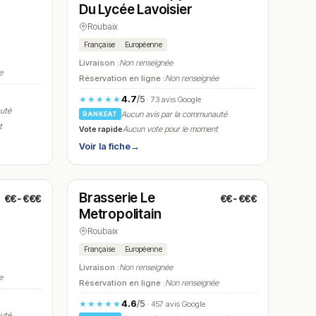
Du Lycée Lavoisier
Roubaix
Française
Européenne
Livraison :
Non renseignée
e
Réservation en ligne :
Non renseignée
4.7
/5
★★★★★
· 73 avis Google
auté
Aucun avis par la communauté
RANKEAT
t
Vote rapide
Aucun vote pour le moment
Voir la fiche
→
Ouvert
(11:30 – 15:00)
Brasserie Le
€€-€€€
€€-€€€
N° 23
Metropolitain
Roubaix
Française
Européenne
Livraison :
Non renseignée
e
Réservation en ligne :
Non renseignée
4.6
/5
★★★★★
· 457 avis Google
auté