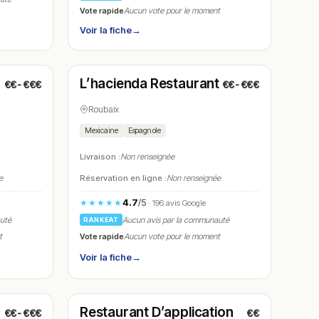
Vote rapide
Aucun vote pour le moment
Voir la fiche
→
Ouvert
(12:00 – 14:00, 19:00 – 22:00)
L’hacienda Restaurant
€€-€€€
€€-€€€
N° 17
Roubaix
Mexicaine
Espagnole
Livraison :
Non renseignée
e
Réservation en ligne :
Non renseignée
4.7
/5
★★★★★
· 196 avis Google
auté
Aucun avis par la communauté
RANKEAT
Vote rapide
t
Aucun vote pour le moment
Voir la fiche
→
Fermé
(fermé aujourd'hui)
Restaurant D’application
€€-€€€
€€
N° 20