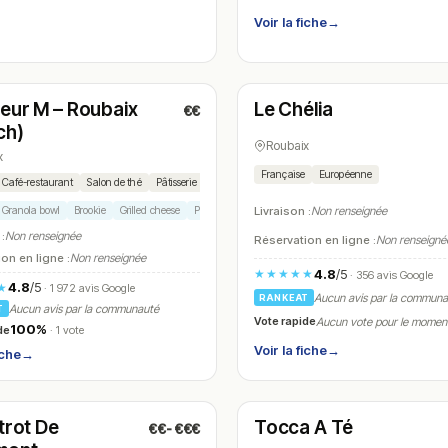
Voir la fiche
→
t
Ouvert
(11:30 – 19:00)
(10:45 – 00:00)
eur M – Roubaix
Le Chélia
€€
N° 7
ch)
Roubaix
x
Française
Européenne
Café-restaurant
Salon de thé
Pâtisserie
Coffee shop
Granola bowl
Brookie
Grilled cheese
Pecan pie
Livraison :
Non renseignée
 :
Non renseignée
Réservation en ligne :
Non renseigné
on en ligne :
Non renseignée
4.8
/5
★★★★★
· 356 avis Google
4.8
/5
★
· 1 972 avis Google
Aucun avis par la commun
RANKEAT
Aucun avis par la communauté
T
Vote rapide
Aucun vote pour le momen
100%
de
· 1 vote
Voir la fiche
→
iche
→
t
Fermé
(12:00 – 14:00, 19:00 – 22:00)
trot De
Tocca A Té
€€-€€€
N° 10