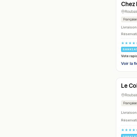
Chez 
Roubai
Française
Livraison
Réservati
★★★★
RANKEA
Vote rapi
Voir la f
Ferm
Le Col
N° 21
Roubai
Française
Livraison
Réservati
★★★★
RANKEA