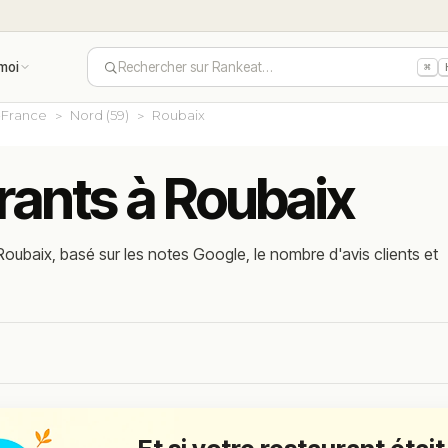
moi
Rechercher sur Rankeat…
⌘
-France
Nord (59)
Roubaix
rants à Roubaix
oubaix, basé sur les notes Google, le nombre d'avis clients et