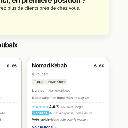
 ici, en première position ?
irez plus de clients près de chez vous.
oubaix
Ouvert
(11:30 – 23:00)
Nomad Kebab
€-€€
€-€€
N° 3
★
Roubaix
Turque
Moyen-Orient
Livraison :
Non renseignée
e
Réservation en ligne :
Non renseignée
4.9
/5
★★★★★
· 654 avis Google
auté
Aucun avis par la communauté
RANKEAT
Vote rapide
t
Aucun vote pour le moment
Voir la fiche
→