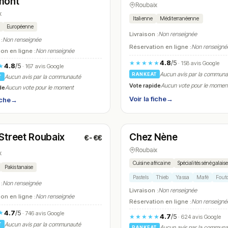
mont
Roubaix
x
Italienne
Méditerranéenne
Européenne
Livraison :
Non renseignée
 :
Non renseignée
Réservation en ligne :
Non renseigné
on en ligne :
Non renseignée
4.8
/5
★★★★★
· 158 avis Google
4.8
/5
★
· 167 avis Google
Aucun avis par la commun
RANKEAT
Aucun avis par la communauté
T
Vote rapide
Aucun vote pour le momen
de
Aucun vote pour le moment
Voir la fiche
→
iche
→
t
Fermé
(12:00 – 02:00)
(18:30 – 23:30)
Street Roubaix
Chez Nène
€-€€
N° 13
Roubaix
x
Cuisine africaine
Spécialités sénégalais
Pakistanaise
Pastels
Thieb
Yassa
Mafé
Fout
 :
Non renseignée
Livraison :
Non renseignée
on en ligne :
Non renseignée
Réservation en ligne :
Non renseigné
4.7
/5
★
· 746 avis Google
4.7
/5
★★★★★
· 624 avis Google
Aucun avis par la communauté
T
Aucun avis par la commun
RANKEAT