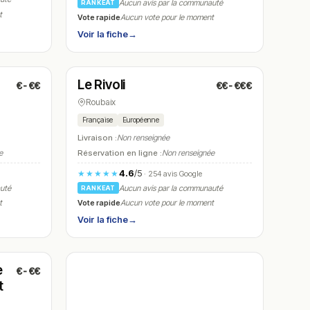
Aucun avis par la communauté
RANKEAT
t
Vote rapide
Aucun vote pour le moment
Voir la fiche
→
Fermé
(fermé aujourd'hui)
Le Rivoli
€-€€
€€-€€€
N° 26
Roubaix
Française
Européenne
Livraison :
Non renseignée
e
Réservation en ligne :
Non renseignée
4.6
/5
★★★★★
· 254 avis Google
auté
Aucun avis par la communauté
RANKEAT
Vote rapide
t
Aucun vote pour le moment
Voir la fiche
→
e
€-€€
t