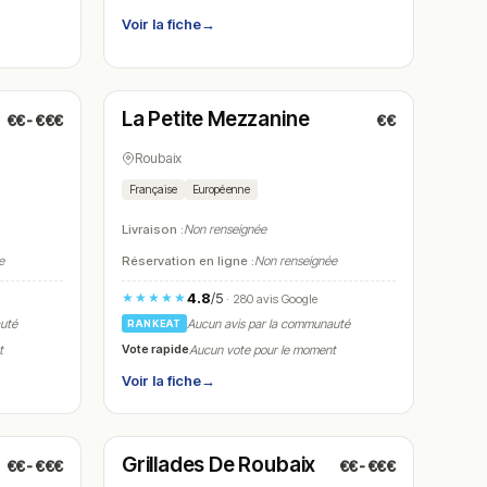
Voir la fiche
→
Ouvert
(11:45 – 14:30, 19:00 – 23:00)
La Petite Mezzanine
€€-€€€
€€
N° 8
Roubaix
Française
Européenne
Livraison :
Non renseignée
e
Réservation en ligne :
Non renseignée
4.8
/5
★★★★★
· 280 avis Google
auté
Aucun avis par la communauté
RANKEAT
Vote rapide
t
Aucun vote pour le moment
Voir la fiche
→
Ouvert
(12:00 – 23:00)
Grillades De Roubaix
€€-€€€
€€-€€€
N° 11