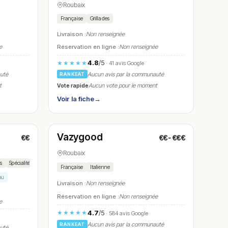
Roubaix
Française
Grillades
Livraison :
Non renseignée
e
Réservation en ligne :
Non renseignée
4.8
/5
★★★★★
· 41 avis Google
auté
Aucun avis par la communauté
RANKEAT
Vote rapide
t
Aucun vote pour le moment
Voir la fiche
→
Ouvert
(12:00 – 23:00)
Vazygood
€€
€€-€€€
N° 14
Roubaix
es
Spécialités ivoiriennes
Cuisine halal
Cuisine du terroir
Française
Italienne
ou
Livraison :
Non renseignée
Réservation en ligne :
Non renseignée
e
4.7
/5
★★★★★
· 584 avis Google
Aucun avis par la communauté
RANKEAT
auté