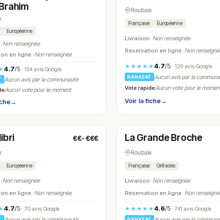
Brahim
Roubaix
x
Française
Européenne
Européenne
Livraison :
Non renseignée
 :
Non renseignée
Réservation en ligne :
Non renseigné
on en ligne :
Non renseignée
4.7
/5
★★★★★
· 129 avis Google
4.7
/5
★
· 154 avis Google
Aucun avis par la commun
RANKEAT
Aucun avis par la communauté
T
Vote rapide
Aucun vote pour le momen
de
Aucun vote pour le moment
Voir la fiche
→
iche
→
é
Ouvert
(12:00 – 13:30, 19:00 – 23:00)
ibri
La Grande Broche
€€-€€€
N° 22
x
Roubaix
Européenne
Française
Grillades
 :
Non renseignée
Livraison :
Non renseignée
on en ligne :
Non renseignée
Réservation en ligne :
Non renseigné
4.7
/5
4.6
/5
★
★★★★★
· 70 avis Google
· 741 avis Google
Aucun avis par la communauté
Aucun avis par la commun
T
RANKEAT