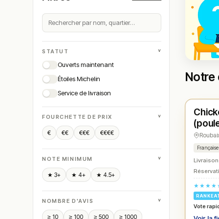
˅
STATUT
Ouverts maintenant
Notre 
Étoiles Michelin
Ouver
Service de livraison
Chick
N° 
★
˅
FOURCHETTE DE PRIX
(poule
€
€€
€€€
€€€€
Roubai
Française
˅
NOTE MINIMUM
Livraison
Réservati
★ 3+
★ 4+
★ 4.5+
★★★★
RANKEA
˅
NOMBRE D'AVIS
Vote rapi
≥ 10
≥ 100
≥ 500
≥ 1000
Voir la f