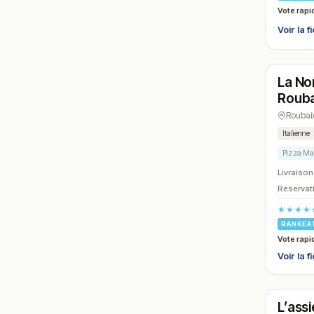
Vote rapi
Voir la f
Ouver
La No
N° 15
Rouba
Roubai
Italienne
Pizza Ma
Livraison
Réservati
★★★★
RANKEA
Vote rapi
Voir la f
Ouver
L’ass
N° 18