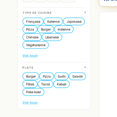
˅
TYPE DE CUISINE
Française
Italienne
Japonaise
Pizza
Burger
Indienne
Chinoise
Libanaise
Végétarienne
Voir tous
›
˅
PLATS
Burger
Pizza
Sushi
Salade
Pâtes
Tacos
Kebab
Poke bowl
Voir tous
›