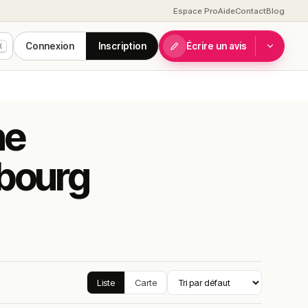
Espace Pro
Aide
Contact
Blog
Connexion
Inscription
Écrire un avis
K
ne
bourg
Liste
Carte