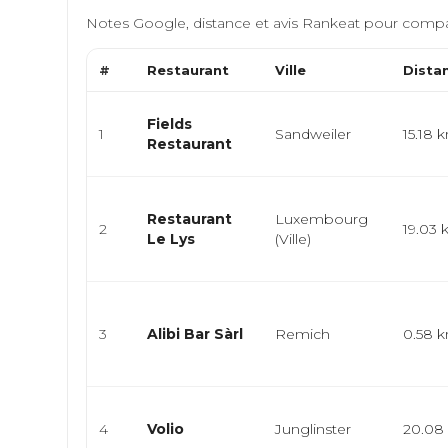
Notes Google, distance et avis Rankeat pour compa
#
Restaurant
Ville
Dista
Fields
1
Sandweiler
15.18 
Restaurant
Restaurant
Luxembourg
2
19.03
Le Lys
(Ville)
3
Alibi Bar Sàrl
Remich
0.58 
4
Volio
Junglinster
20.08