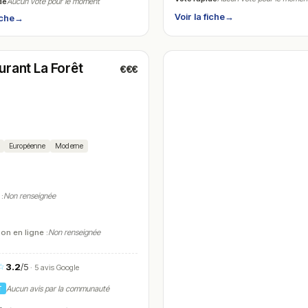
de
Aucun vote pour le moment
Voir la fiche
→
iche
→
é
(18:00 – 23:00)
urant La Forêt
€€€
h
Européenne
Moderne
 :
Non renseignée
on en ligne :
Non renseignée
3.2
/5
☆
· 5 avis Google
Aucun avis par la communauté
T