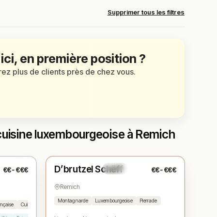
Supprimer tous les filtres
 ici, en première position ?
irez plus de clients près de chez vous.
 cuisine luxembourgeoise à Remich
Fermé
(11:45 – 14:00, 18:30 – 22:00)
D’brutzel Schëff
€€-€€€
€€-€€€
N° 3
★
Remich
Montagnarde
Luxembourgeoise
Pierrade
ançaise
Cuisine luxembourgeoise
Café