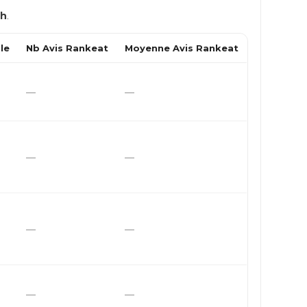
ch
.
le
Nb Avis Rankeat
Moyenne Avis Rankeat
—
—
—
—
—
—
—
—