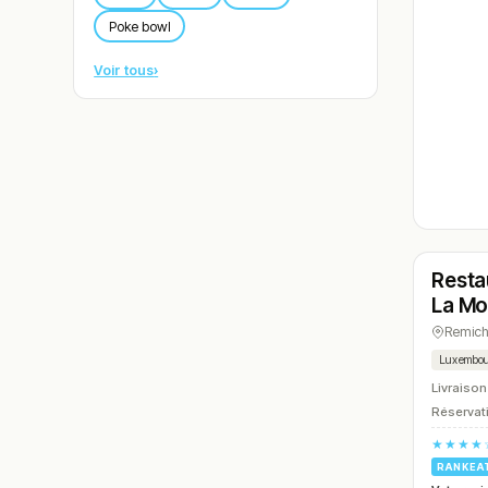
Poke bowl
Voir tous
›
Ferm
Resta
N° 6
La Mo
Remic
Luxembou
Livraison
Réservati
★★★★
RANKEA