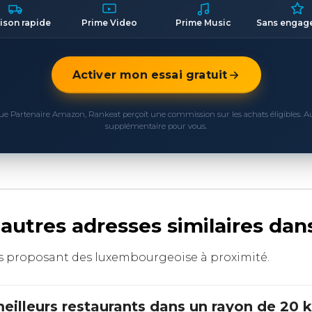
aison rapide
Prime Video
Prime Music
Sans engag
Activer mon essai gratuit
ue Partenaire Amazon, Rankeat perçoit une commission sur les achats éligibles. 
supplémentaire pour vous.
autres adresses similaires da
ants proposant des luxembourgeoise à proximité.
eilleurs restaurants dans un rayon de 20