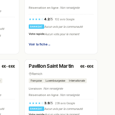
Réservation en ligne :
Non renseignée
e
4.2
/5
★★★★☆
· 102 avis Google
Aucun avis par la communauté
RANKEAT
auté
Vote rapide
Aucun vote pour le moment
t
Voir la fiche
→
Fermé
(11:30 – 14:30, 18:00 – 21:00)
Pavillon Saint Martin
€€-€€€
€€-€€€
N° 8
Remich
e
Française
Luxembourgeoise
Internationale
Livraison :
Non renseignée
e
Réservation en ligne :
Non renseignée
3.9
/5
★★★★☆
· 239 avis Google
auté
Aucun avis par la communauté
RANKEAT
Vote rapide
t
Aucun vote pour le moment