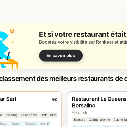
Et si votre restaurant était
Boostez votre visibilité sur Rankeat et att
En savoir plus
classement des meilleurs restaurants de
é
Fermé
(11:00 – 03:00)
(11:30 – 14:00, 18:00 – 22:30)
Bar Sàrl
Restaurant Le Queens
€€
1
N° 2
★
Borsalino
h
Remich
fé
Snacking
Salon de thé
Restauration rapide
Brasserie
Cuisine italienne
Cuisine fr
Snack
Dessert
Pâtisserie
Apéritif