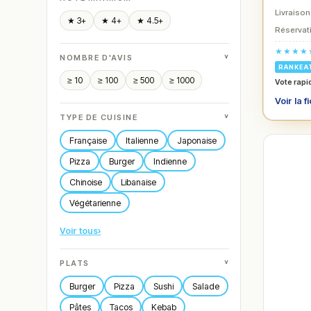
Livraison
★ 3+
★ 4+
★ 4.5+
Réservati
★★★★
˅
NOMBRE D'AVIS
RANKEA
≥ 10
≥ 100
≥ 500
≥ 1000
Vote rapi
Voir la f
˅
TYPE DE CUISINE
Française
Italienne
Japonaise
Pizza
Burger
Indienne
Chinoise
Libanaise
Végétarienne
Voir tous
›
˅
PLATS
Burger
Pizza
Sushi
Salade
Pâtes
Tacos
Kebab