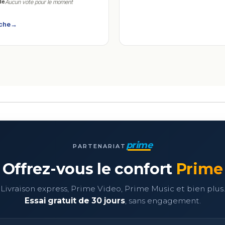
de
Aucun vote pour le moment
iche
→
prime
PARTENARIAT
Offrez-vous le confort
Prime
Livraison express, Prime Video, Prime Music et bien plus.
Essai gratuit de 30 jours
, sans engagement.