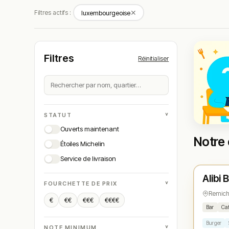
✕
Filtres actifs :
luxembourgeoise
Filtres
Réinitialiser
˅
STATUT
Ouverts maintenant
Notre 
Étoiles Michelin
Ferm
Service de livraison
Alibi 
N° 
★
˅
FOURCHETTE DE PRIX
Remic
€
€€
€€€
€€€€
Bar
Ca
Burger
˅
NOTE MINIMUM