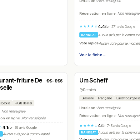
Livraison :
Non renseignée
Réservation en ligne :
Non renseigné
4.4
/5
★★★★☆
· 271 avis Google
Aucun avis par la commun
RANKEAT
Vote rapide
Aucun vote pour le momen
Voir la fiche
→
é
Fermé
urant-friture De
Um Scheff
€€-€€€
N° 7
selle
Remich
h
Brasserie
Française
Luxembourgeois
rgeoise
Fruits de mer
Livraison :
Non renseignée
 :
Non renseignée
Réservation en ligne :
Non renseigné
on en ligne :
Non renseignée
4
/5
★★★★☆
· 745 avis Google
4.1
/5
☆
· 58 avis Google
Aucun avis par la commun
RANKEAT
Aucun avis par la communauté
T
Vote rapide
Aucun vote pour le momen