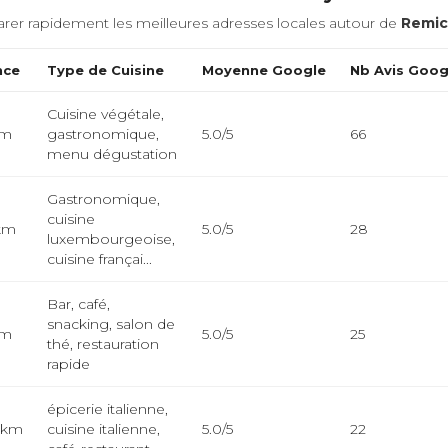
rer rapidement les meilleures adresses locales autour de
Remi
nce
Type de Cuisine
Moyenne Google
Nb Avis Goog
Cuisine végétale,
km
gastronomique,
5.0/5
66
menu dégustation
Gastronomique,
cuisine
 km
5.0/5
28
luxembourgeoise,
cuisine françai...
Bar, café,
snacking, salon de
km
5.0/5
25
thé, restauration
rapide
épicerie italienne,
 km
cuisine italienne,
5.0/5
22