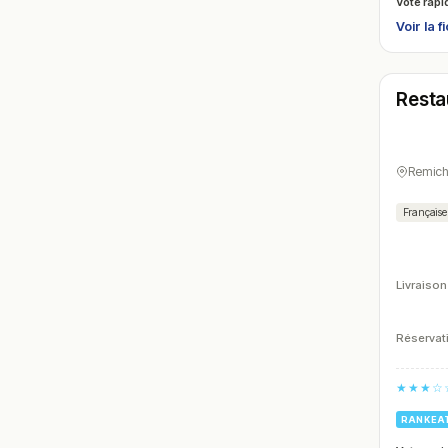
Vote rapi
Voir la f
Ferm
Resta
N° 9
Remic
Française
Livraison
Réservati
★★★☆
RANKEA