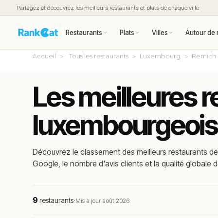
Partagez et découvrez les meilleurs restaurants et plats de chaque ville
Restaurants
Plats
Villes
Autour de 
Accueil
Tous les restaurants
Luxembourg
Remich
Les meilleures r
luxembourgeois
Découvrez le classement des meilleurs restaurants de
Google, le nombre d'avis clients et la qualité globale d
9
restaurants
·
Mis à jour août 2026