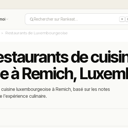
moi
Rechercher sur Rankeat…
⌘
Restaurants de Luxembourgeoise
estaurants de cuisi
e à Remich, Luxem
 cuisine luxembourgeoise à Remich, basé sur les notes
e l'expérience culinaire.