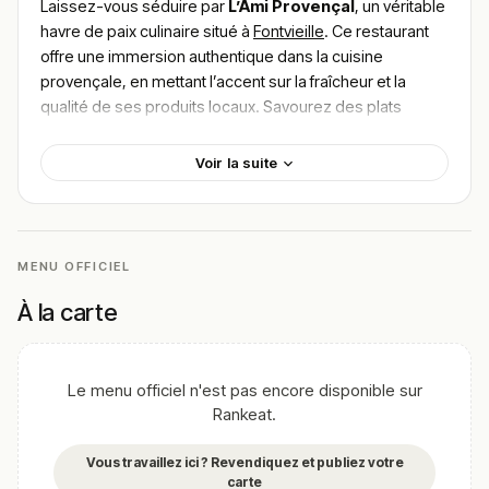
Laissez-vous séduire par
L’Ami Provençal
, un véritable
havre de paix culinaire situé à
Fontvieille
. Ce restaurant
offre une immersion authentique dans la cuisine
provençale, en mettant l’accent sur la fraîcheur et la
qualité de ses produits locaux. Savourez des plats
typiques tels que la
daube provençale
, la
ratatouille
maison
ou encore le
tian de légumes
, préparés dans
Voir la suite
un cadre chaleureux et convivial.
Pour
trouver le meilleur plat de L’Ami Provençal
,
explorez les recommandations des clients qui
apprécient l’authenticité des saveurs et l’accueil convivial
MENU OFFICIEL
de l’établissement. Une escale gustative incontournable
À la carte
en Provence.
!
Texte généré par intelligence artificielle, en attente de
validation humaine.
Le menu officiel n'est pas encore disponible sur
Cette description peut contenir des erreurs, n'hésitez pas à
Rankeat.
nous aider en vous rendant sur :
Améliorer la fiche de cet
établissement
Vous travaillez ici ? Revendiquez et publiez votre
carte