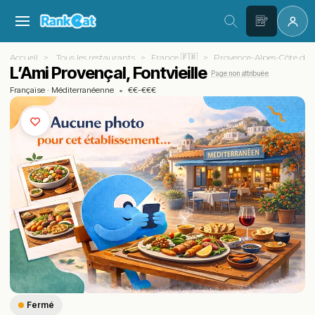
Accueil
Tous les restaurants
France 🇫🇷
Provence-Alpes-Côte d'A
L’Ami Provençal, Fontvieille
Page non attribuée
Française
·
Méditerranéenne
•
€€-€€€
Fermé