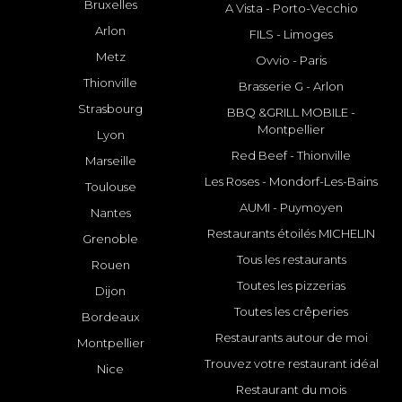
Bruxelles
A Vista - Porto-Vecchio
Arlon
FILS - Limoges
Metz
Ovvio - Paris
Thionville
Brasserie G - Arlon
Strasbourg
BBQ &GRILL MOBILE -
Montpellier
Lyon
Red Beef - Thionville
Marseille
Les Roses - Mondorf-Les-Bains
Toulouse
AUMI - Puymoyen
Nantes
Restaurants étoilés MICHELIN
Grenoble
Tous les restaurants
Rouen
Toutes les pizzerias
Dijon
Toutes les crêperies
Bordeaux
Restaurants autour de moi
Montpellier
Trouvez votre restaurant idéal
Nice
Restaurant du mois