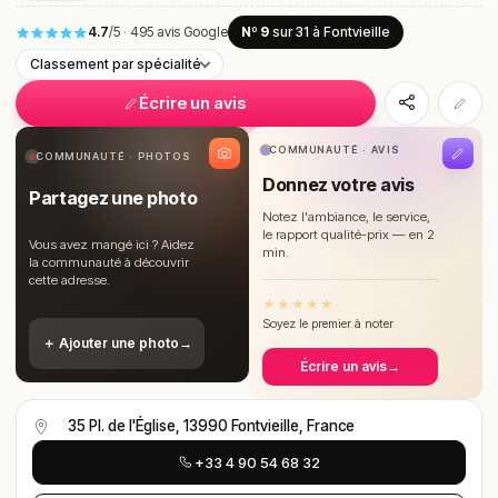
4.7
/5
·
495 avis Google
Nº 9
sur 31
à Fontvieille
Classement par spécialité
Écrire un avis
COMMUNAUTÉ · AVIS
COMMUNAUTÉ · PHOTOS
Donnez votre avis
Partagez une photo
Notez l'ambiance, le service,
le rapport qualité-prix — en 2
Vous avez mangé ici ? Aidez
min.
la communauté à découvrir
cette adresse.
★
★
★
★
★
Soyez le premier à noter
＋ Ajouter une photo
→
Écrire un avis
→
35 Pl. de l'Église, 13990 Fontvieille, France
+33 4 90 54 68 32