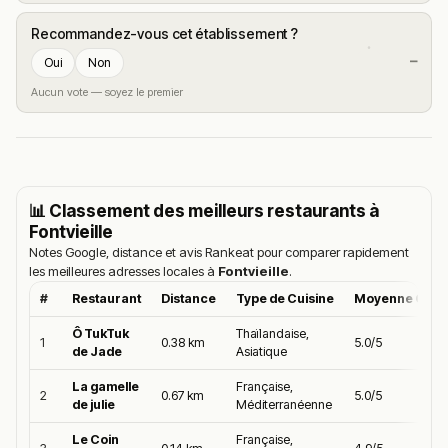
Recommandez-vous cet établissement ?
—
Oui
Non
Aucun vote — soyez le premier
📊 Classement des meilleurs restaurants à
Fontvieille
Notes Google, distance et avis Rankeat pour comparer rapidement
les meilleures adresses locales à
Fontvieille
.
#
Restaurant
Distance
Type de Cuisine
Moyenne Goog
Ô TukTuk
Thaïlandaise,
1
0.38 km
5.0/5
de Jade
Asiatique
La gamelle
Française,
2
0.67 km
5.0/5
de julie
Méditerranéenne
Le Coin
Française,