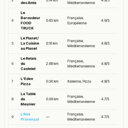
3
0.14 km
4.9/5
des Amis
Méditerranéenne
Le
Baroudeur
Française,
4
0.63 km
4.9/5
FOOD
Européenne
TRUCK
Le Planet /
Française,
5
La Cuisine
0.16 km
4.8/5
Méditerranéenne
au Planet
Le Relais
Française,
6
du
2.68 km
4.8/5
Méditerranéenne
Castelet
L’Eden
7
0.36 km
Italienne, Pizza
4.8/5
Pizza
La Table
Française,
8
du
0.09 km
4.7/5
Méditerranéenne
Meunier
L’Ami
Française,
9
—
4.7/5
Provençal
Méditerranéenne