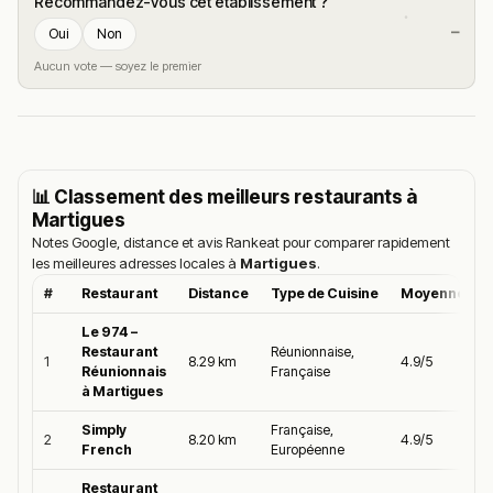
Recommandez-vous cet établissement ?
—
Oui
Non
Aucun vote — soyez le premier
📊 Classement des meilleurs restaurants à
Martigues
Notes Google, distance et avis Rankeat pour comparer rapidement
les meilleures adresses locales à
Martigues
.
#
Restaurant
Distance
Type de Cuisine
Moyenne Goo
Le 974 –
Restaurant
Réunionnaise,
1
8.29 km
4.9/5
Réunionnais
Française
à Martigues
Simply
Française,
2
8.20 km
4.9/5
French
Européenne
Restaurant