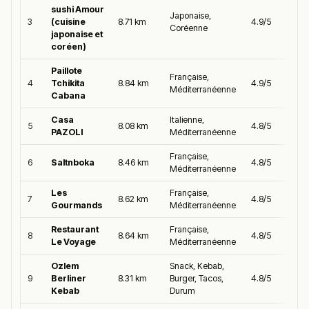
sushi Amour
Japonaise,
3
(cuisine
8.71 km
4.9/5
Coréenne
japonaise et
coréen)
Paillote
Française,
4
Tchikita
8.84 km
4.9/5
Méditerranéenne
Cabana
Casa
Italienne,
5
8.08 km
4.8/5
PAZOLI
Méditerranéenne
Française,
6
Saltnboka
8.46 km
4.8/5
Méditerranéenne
Les
Française,
7
8.62 km
4.8/5
Gourmands
Méditerranéenne
Restaurant
Française,
8
8.64 km
4.8/5
Le Voyage
Méditerranéenne
Ozlem
Snack, Kebab,
9
Berliner
8.31 km
Burger, Tacos,
4.8/5
Kebab
Durum