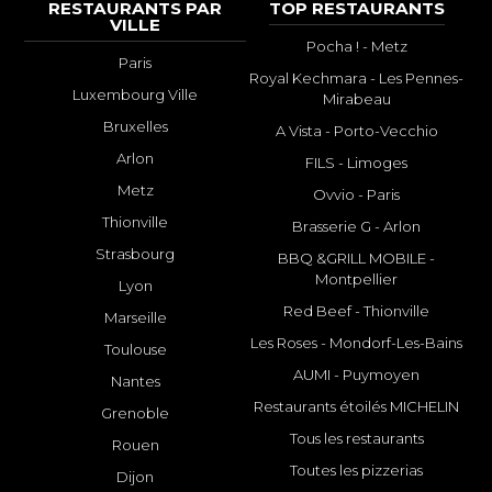
RESTAURANTS PAR
TOP RESTAURANTS
VILLE
Pocha ! - Metz
Paris
Royal Kechmara - Les Pennes-
Luxembourg Ville
Mirabeau
Bruxelles
A Vista - Porto-Vecchio
Arlon
FILS - Limoges
Metz
Ovvio - Paris
Thionville
Brasserie G - Arlon
Strasbourg
BBQ &GRILL MOBILE -
Montpellier
Lyon
Red Beef - Thionville
Marseille
Les Roses - Mondorf-Les-Bains
Toulouse
AUMI - Puymoyen
Nantes
Restaurants étoilés MICHELIN
Grenoble
Tous les restaurants
Rouen
Toutes les pizzerias
Dijon