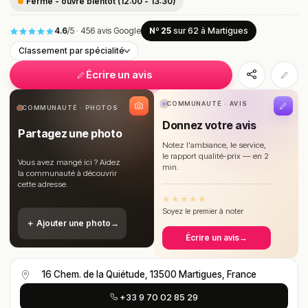
Fermé - ouvre bientôt (12:00 - 13:30)
4.6
/5
·
456 avis Google
Nº 25
sur 62
à Martigues
Classement par spécialité
Écrire un avis
COMMUNAUTÉ · AVIS
COMMUNAUTÉ · PHOTOS
Donnez votre avis
Partagez une photo
Notez l'ambiance, le service,
le rapport qualité-prix — en 2
Vous avez mangé ici ? Aidez
min.
la communauté à découvrir
cette adresse.
★
★
★
★
★
Soyez le premier à noter
＋ Ajouter une photo
→
Écrire un avis
→
16 Chem. de la Quiétude, 13500 Martigues, France
+33 9 70 02 85 29