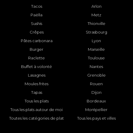
Tacos
Arlon
Paëlla
Metz
Sushis
Thionville
Crêpes
Strasbourg
Pâtes carbonara
Lyon
Burger
Marseille
Raclette
Toulouse
Buffet à volonté
Nantes
Lasagnes
Grenoble
Moules frites
Rouen
Tapas
Dijon
Tous les plats
Bordeaux
Tous les plats autour de moi
Montpellier
Toutes les catégories de plat
Tous les pays et villes