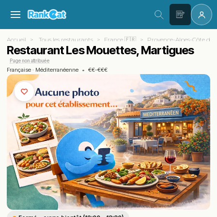
Accueil
Tous les restaurants
France 🇫🇷
Provence-Alpes-Côte d'A
Restaurant Les Mouettes, Martigues
Page non attribuée
Française
·
Méditerranéenne
•
€€-€€€