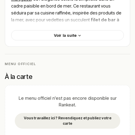
cadre paisible en bord de mer. Ce restaurant vous
séduira par sa cuisine raffinée, inspirée des produits de
la mer, avec pour vedettes un succulent
filet de bar à
la plancha
et un délicat
risotto aux crevettes
.
L’établissement met un point d’honneur à travailler des
Voir la suite
ingrédients frais pour proposer une expérience
gustative inoubliable. Pour trouver le meilleur plat de Les
Mouettes, explorez les nombreuses recommandations
des amateurs de cuisine qui saluent l’authenticité et la
MENU OFFICIEL
fraîcheur des saveurs marines. Une escale gourmande
incontournable à Martigues.
À la carte
!
Texte généré par intelligence artificielle, en attente de
validation humaine.
Le menu officiel n'est pas encore disponible sur
Cette description peut contenir des erreurs, n'hésitez pas à
Rankeat.
nous aider en vous rendant sur :
Améliorer la fiche de cet
établissement
Vous travaillez ici ? Revendiquez et publiez votre
carte