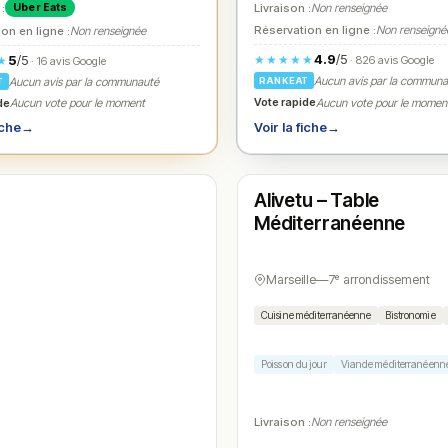
 :
Livraison :
Non renseignée
Uber Eats
Réservation en ligne :
Non renseigné
on en ligne :
Non renseignée
4.9
/5
★★★★★
5
/5
★
· 826 avis Google
· 16 avis Google
Aucun avis par la commun
Aucun avis par la communauté
RANKEAT
T
Vote rapide
de
Aucun vote pour le momen
Aucun vote pour le moment
Voir la fiche
→
iche
→
Fermé
(12:00 – 13:30, 19:00 – 21:30)
Alivetu – Table
N° 4
Méditerranéenne
Marseille
—
7ᵉ arrondissement
Cuisine méditerranéenne
Bistronomie
Poisson du jour
Viande méditerranéenn
Livraison :
Non renseignée