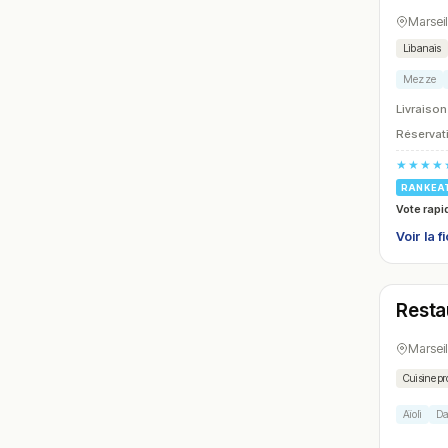
Marseil
Libanais
Mezze
Livraison
Réservati
★★★★
RANKEA
Vote rapi
Voir la f
Ouver
Resta
N° 24
Marseil
Cuisine p
Aïoli
Da