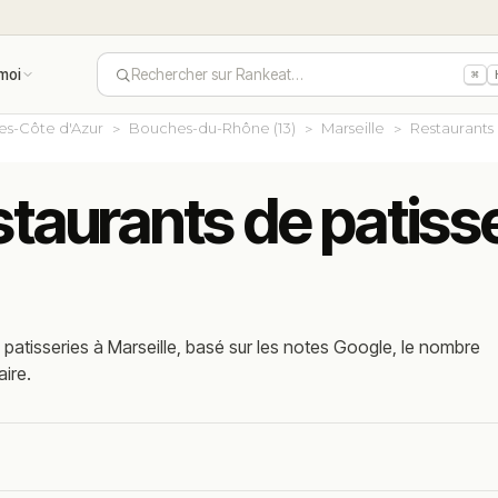
moi
Rechercher sur Rankeat…
⌘
es-Côte d'Azur
Bouches-du-Rhône (13)
Marseille
Restaurants 
staurants de patisse
patisseries à Marseille, basé sur les notes Google, le nombre
aire.