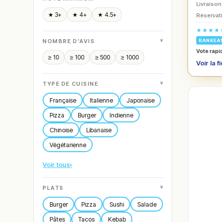
Livraison
★ 3+
★ 4+
★ 4.5+
Réservati
★★★★
˅
NOMBRE D'AVIS
RANKEA
Vote rapi
≥ 10
≥ 100
≥ 500
≥ 1000
Voir la f
˅
TYPE DE CUISINE
Française
Italienne
Japonaise
Pizza
Burger
Indienne
Chinoise
Libanaise
Végétarienne
Voir tous
›
˅
PLATS
Burger
Pizza
Sushi
Salade
Pâtes
Tacos
Kebab