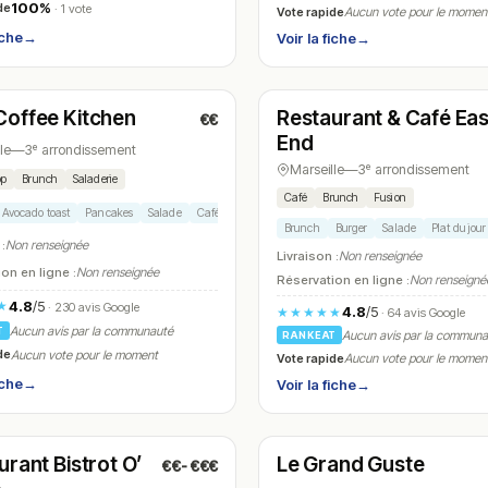
100%
de
· 1 vote
Vote rapide
Aucun vote pour le momen
iche
→
Voir la fiche
→
t
Ouvert
(08:00 – 16:00)
(07:00 – 18:00)
offee Kitchen
Restaurant & Café Eas
€€
N° 10
End
le
—
3ᵉ arrondissement
Marseille
—
3ᵉ arrondissement
op
Brunch
Saladerie
Café
Brunch
Fusion
Avocado toast
Pancakes
Salade
Café
Brunch
Burger
Salade
Plat du jour
 :
Non renseignée
Livraison :
Non renseignée
on en ligne :
Non renseignée
Réservation en ligne :
Non renseigné
4.8
/5
★
· 230 avis Google
4.8
/5
★★★★★
· 64 avis Google
Aucun avis par la communauté
T
Aucun avis par la commun
RANKEAT
de
Aucun vote pour le moment
Vote rapide
Aucun vote pour le momen
iche
→
Voir la fiche
→
t
Fermé
(07:00 – 22:30)
(19:00 – 00:00)
urant Bistrot O’
Le Grand Guste
€€-€€€
N° 13