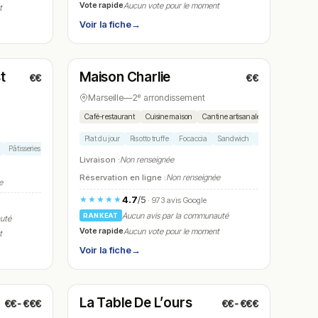
Vote rapide
Aucun vote pour le moment
t
Voir la fiche
→
Ouvert
(10:00 – 16:30)
t
Maison Charlie
€€
€€
N° 11
Marseille
—
2ᵉ arrondissement
Café-restaurant
Cuisine maison
Cantine artisanale
Plat du jour
Risotto truffe
Focaccia
Sandwich
Pâtisserie maison
Pâtisseries
Livraison :
Non renseignée
Réservation en ligne :
Non renseignée
e
4.7
/5
★★★★★
· 973 avis Google
Aucun avis par la communauté
RANKEAT
auté
Vote rapide
Aucun vote pour le moment
t
Voir la fiche
→
Ouvert
(12:00 – 14:30, 19:30 – 23:00)
La Table De L’ours
€€-€€€
€€-€€€
N° 14