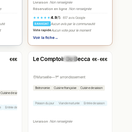
Livraison :
Non renseignée
e
Réservation en ligne :
Non renseignée
4.9
/5
★★★★★
· 817 avis Google
auté
Aucun avis par la communauté
RANKEAT
Vote rapide
t
Aucun vote pour le moment
Voir la fiche
→
Fermé
(19:30 – 22:00)
Le Comptoir De Becca
€€€
€€-€€€
N° 5
Marseille
—
1ᵉʳ arrondissement
Bistronomie
Cuisine française
Cuisine de saison
Cuisine de saison
Poisson du jour
Viande maturée
Entrée de saison
Dessert maison
e
Entrée de saison
Légumes de saison
Dessert maison
Livraison :
Non renseignée