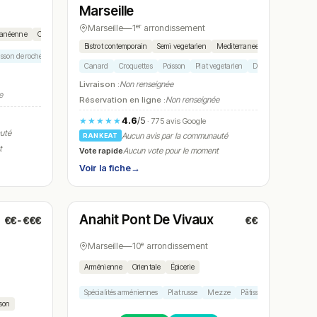
Marseille
Marseille
—
1ᵉʳ arrondissement
rranéenne
Cuisine créative
Bistrot contemporain
Semi vegetarien
Mediterraneen
isson de roche
Dessert signature
Canard
Croquettes
Poisson
Plat vegetarien
Dessert
Livraison :
Non renseignée
e
Réservation en ligne :
Non renseignée
4.6
/5
★★★★★
· 775 avis Google
auté
Aucun avis par la communauté
RANKEAT
t
Vote rapide
Aucun vote pour le moment
Voir la fiche
→
Ouvert
Anahit Pont De Vivaux
€€-€€€
€€
N° 26
Marseille
—
10ᵉ arrondissement
Arménienne
Orientale
Épicerie
Spécialités arméniennes
Plat russe
Mezze
Pâtisseries
Salade
ison