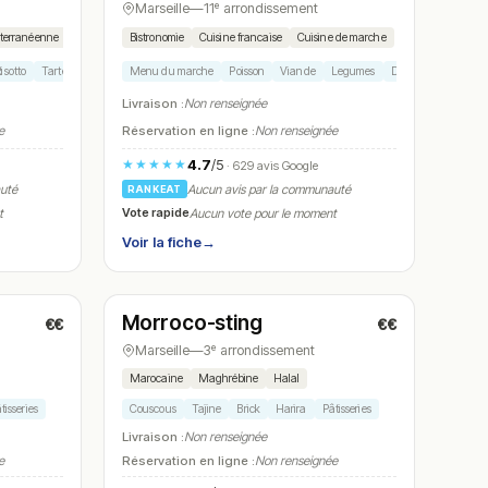
Marseille
—
11ᵉ arrondissement
iterranéenne
Bistronomie
Cuisine francaise
Cuisine de marche
isotto
Tarte au citron
Menu du marche
Poisson
Viande
Legumes
Dessert maison
Livraison :
Non renseignée
e
Réservation en ligne :
Non renseignée
4.7
/5
★★★★★
· 629 avis Google
auté
Aucun avis par la communauté
RANKEAT
Vote rapide
t
Aucun vote pour le moment
Voir la fiche
→
Fermé
(09:00 – 11:30, 14:00 – 22:00)
Morroco-sting
€€
€€
N° 17
Marseille
—
3ᵉ arrondissement
Marocaine
Maghrébine
Halal
tisseries
Couscous
Tajine
Brick
Harira
Pâtisseries
Livraison :
Non renseignée
e
Réservation en ligne :
Non renseignée