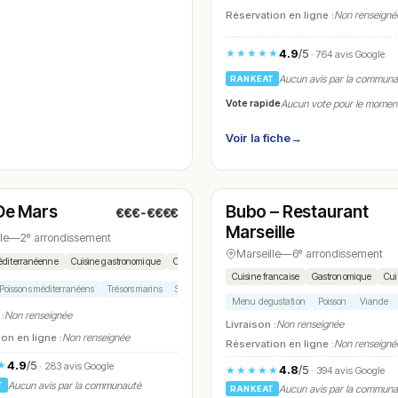
Réservation en ligne :
Non renseigné
4.9
/5
★★★★★
· 764 avis Google
Aucun avis par la commun
RANKEAT
Vote rapide
Aucun vote pour le momen
Voir la fiche
→
é
Fermé
(12:15 – 13:30, 19:30 – 21:00)
(11:45 – 13:45, 19:30 – 22:00)
 De Mars
Bubo – Restaurant
€€€-€€€€
★ Michelin
N° 7
Marseille
le
—
2ᵉ arrondissement
Marseille
—
6ᵉ arrondissement
éditerranéenne
Cuisine gastronomique
Cuisine provençale
Cuisine moderne
Cuisine de la m
Cuisine francaise
Gastronomique
Cui
Poissons méditerranéens
Trésors marins
Symphonie de douceurs
Vin orange solaire
Menu degustation
Poisson
Viande
 :
Non renseignée
Livraison :
Non renseignée
on en ligne :
Non renseignée
Réservation en ligne :
Non renseigné
4.9
/5
★
· 283 avis Google
4.8
/5
★★★★★
· 394 avis Google
Aucun avis par la communauté
T
Aucun avis par la commun
RANKEAT