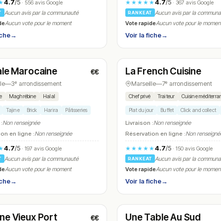
4.7
/5
4.7
/5
★
★★★★★
· 556 avis Google
· 367 avis Google
Aucun avis par la communauté
Aucun avis par la commun
T
RANKEAT
de
Vote rapide
Aucun vote pour le moment
Aucun vote pour le momen
iche
→
Voir la fiche
→
t
Ouvert
(10:30 – 22:30)
(09:00 – 22:00)
ale Marocaine
La French Cuisine
€€
N° 19
le
—
3ᵉ arrondissement
Marseille
—
7ᵉ arrondissement
e
Maghrébine
Halal
Chef privé
Traiteur
Cuisine méditerr
Tajine
Brick
Harira
Pâtisseries
Plat du jour
Buffet
Click and collect
 :
Non renseignée
Livraison :
Non renseignée
on en ligne :
Non renseignée
Réservation en ligne :
Non renseigné
4.7
/5
4.7
/5
★
★★★★★
· 197 avis Google
· 150 avis Google
Aucun avis par la communauté
Aucun avis par la commun
T
RANKEAT
de
Vote rapide
Aucun vote pour le moment
Aucun vote pour le momen
iche
→
Voir la fiche
→
t
Fermé
(12:00 – 15:00, 19:30 – 23:30)
(12:00 – 13:30, 19:30 – 21:00)
ne Vieux Port
Une Table Au Sud
€€
N° 22
★ Michel