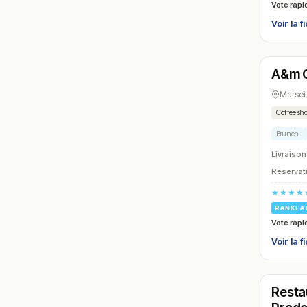
Vote rapi
Voir la f
Ouver
A&m C
N° 9
Marseil
Coffee sh
Brunch
Livraison
Réservati
★★★★
RANKEA
Vote rapi
Voir la f
Ouver
Resta
N° 12