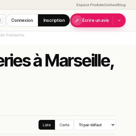
Espace Pro
Aide
Contact
Blog
Connexion
Inscription
Écrire un avis
K
de Patisserie
ries à Marseille,
Liste
Carte