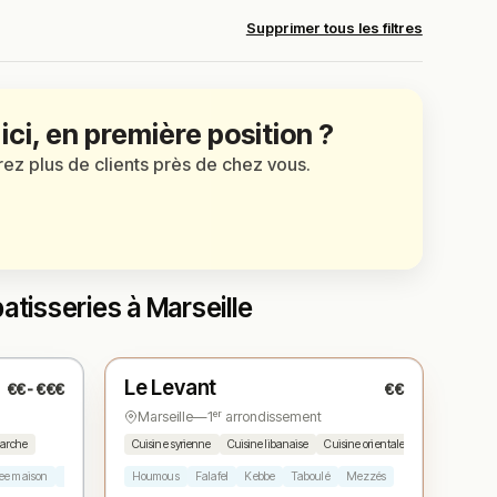
Supprimer tous les filtres
 ici, en première position ?
irez plus de clients près de chez vous.
atisseries à Marseille
Ouvert
(12:00 – 15:00, 19:00 – 22:30)
Le Levant
€€-€€€
€€
N° 3
★
Marseille
—
1ᵉʳ arrondissement
marche
Cuisine syrienne
Cuisine libanaise
Cuisine orientale
ee maison
Dessert maison
Houmous
Falafel
Kebbe
Taboulé
Mezzés