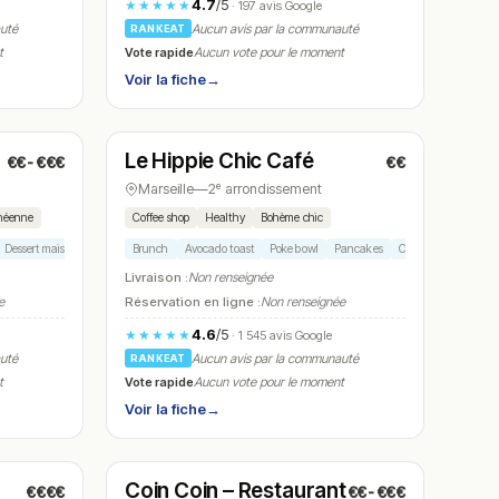
4.7
/5
★★★★★
· 197 avis Google
auté
Aucun avis par la communauté
RANKEAT
Vote rapide
t
Aucun vote pour le moment
Voir la fiche
→
Ouvert
(12:00 – 14:30, 19:00 – 21:30)
Le Hippie Chic Café
€€-€€€
€€
N° 20
Marseille
—
2ᵉ arrondissement
anéenne
Coffee shop
Healthy
Bohème chic
Dessert maison
Menu sur mesure
Brunch
Avocado toast
Poke bowl
Pancakes
Café spécialité
Livraison :
Non renseignée
e
Réservation en ligne :
Non renseignée
4.6
/5
★★★★★
· 1 545 avis Google
auté
Aucun avis par la communauté
RANKEAT
Vote rapide
t
Aucun vote pour le moment
Voir la fiche
→
Ouvert
(12:00 – 14:30, 19:00 – 23:00)
Coin Coin – Restaurant
€€€€
€€-€€€
in
N° 23