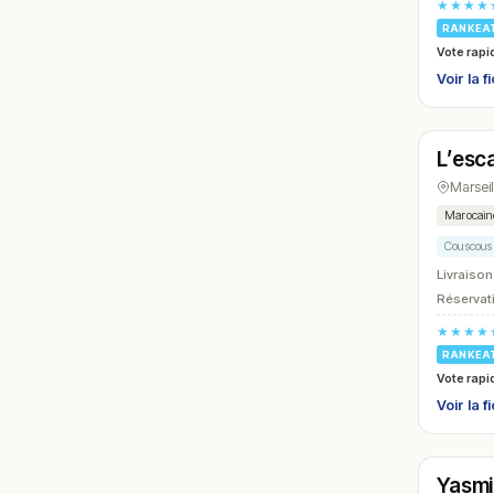
★★★★
RANKEA
Vote rapi
Voir la f
Ouver
L’esc
N° 18
Marseil
Marocain
Couscous
Livraison
Réservati
★★★★
RANKEA
Vote rapi
Voir la f
Ouver
Yasmi
N° 21