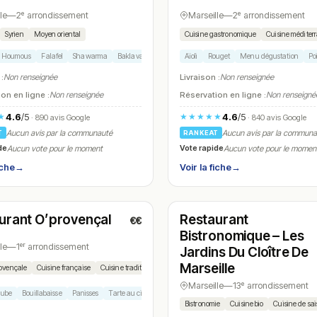
le
—
2ᵉ arrondissement
Marseille
—
2ᵉ arrondissement
Syrien
Moyen oriental
Cuisine gastronomique
Cuisine médite
Houmous
Falafel
Shawarma
Baklava
Aïoli
Rouget
Menu dégustation
Po
 :
Non renseignée
Livraison :
Non renseignée
on en ligne :
Non renseignée
Réservation en ligne :
Non renseigné
4.6
/5
4.6
/5
★
★★★★★
· 890 avis Google
· 840 avis Google
Aucun avis par la communauté
Aucun avis par la commun
T
RANKEAT
de
Vote rapide
Aucun vote pour le moment
Aucun vote pour le momen
iche
→
Voir la fiche
→
t
Ouvert
(12:00 – 15:00, 19:00 – 22:00)
(12:00 – 14:00, 19:30 – 23:30)
urant O’provençal
Restaurant
€€
N° 25
Bistronomique – Les
le
—
1ᵉʳ arrondissement
Jardins Du Cloître De
Marseille
rovençale
Cuisine française
Cuisine traditionnelle
Marseille
—
13ᵉ arrondissement
ube
Bouillabaisse
Panisses
Tarte au citron
Bistronomie
Cuisine bio
Cuisine de sa