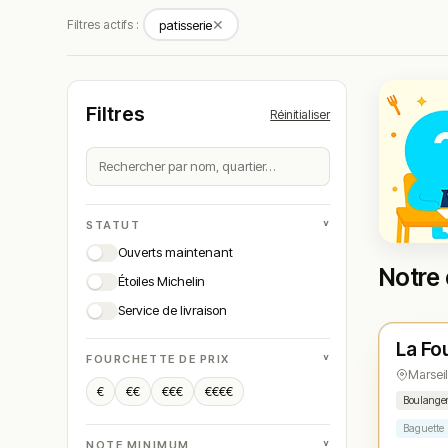
✕
Filtres actifs :
patisserie
Filtres
Réinitialiser
˅
STATUT
Ouverts maintenant
Notre 
Étoiles Michelin
Ouver
Service de livraison
La Fo
N° 
★
˅
FOURCHETTE DE PRIX
Marseil
€
€€
€€€
€€€€
Boulanger
Baguette
˅
NOTE MINIMUM