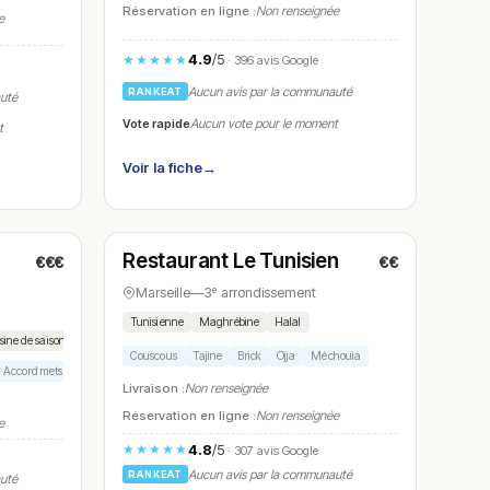
Réservation en ligne :
Non renseignée
e
4.9
/5
★★★★★
· 396 avis Google
Aucun avis par la communauté
RANKEAT
auté
Vote rapide
Aucun vote pour le moment
t
Voir la fiche
→
Ouvert
(11:00 – 23:30)
Restaurant Le Tunisien
€€€
€€
N° 8
Marseille
—
3ᵉ arrondissement
er
Tunisienne
Maghrébine
Halal
sine de saison
Couscous
Tajine
Brick
Ojja
Méchouia
Accord mets vins
Dessert signature
Livraison :
Non renseignée
Réservation en ligne :
Non renseignée
e
4.8
/5
★★★★★
· 307 avis Google
Aucun avis par la communauté
RANKEAT
auté