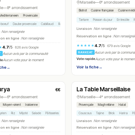
o
Marseille
—
6ᵉ arrondissement
le
—
8ᵉ arrondissement
Bistrot
Cuisine française
Cuisine méd
Mediterraneen
Provencale
Tartare
Poisson du jour
Entrecôte
R
e boeuf
Daube provencale
Cabillaud
Ravioli
Dessert maison
Livraison :
Non renseignée
 :
Non renseignée
Réservation en ligne :
Non renseigné
on en ligne :
Non renseignée
4.7
/5
★★★★★
· 679 avis Google
4.7
/5
★
· 826 avis Google
Aucun avis par la commun
RANKEAT
Aucun avis par la communauté
T
Vote rapide
Aucun vote pour le momen
de
Aucun vote pour le moment
Voir la fiche
→
iche
→
t
Ouvert
(11:00 – 14:30, 18:30 – 22:30)
urya
La Table Marseillaise
€€
N° 16
le
—
6ᵉ arrondissement
Marseille
—
4ᵉ arrondissement
Moyen-orient
Irakienne
Provençale
Maghrébine
Halal
yrien
Riz
Mijoté
Salade
Pâtisseries
Couscous
Tajine
Brick
Harira
Pâ
 :
Non renseignée
Livraison :
Non renseignée
on en ligne :
Non renseignée
Réservation en ligne :
Non renseigné