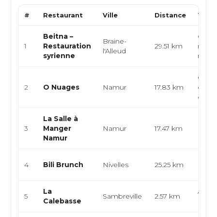
#
Restaurant
Ville
Distance
Type 
Beitna –
Cuisi
Braine-
1
Restauration
29.51 km
moyen
l'Alleud
syrienne
mezzé
Cuisi
2
O Nuages
Namur
17.83 km
gastr
cuisi
La Salle à
Franç
3
Manger
Namur
17.47 km
Euro
Namur
Brunc
4
Bili Brunch
Nivelles
25.25 km
Euro
La
Africa
5
Sambreville
2.57 km
Calebasse
Euro