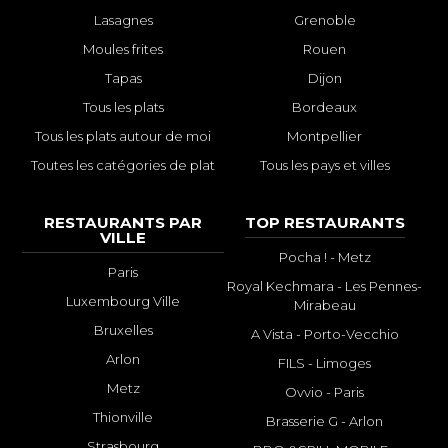
Lasagnes
Grenoble
Moules frites
Rouen
Tapas
Dijon
Tous les plats
Bordeaux
Tous les plats autour de moi
Montpellier
Toutes les catégories de plat
Tous les pays et villes
RESTAURANTS PAR
TOP RESTAURANTS
VILLE
Pocha ! - Metz
Paris
Royal Kechmara - Les Pennes-
Luxembourg Ville
Mirabeau
Bruxelles
A Vista - Porto-Vecchio
Arlon
FILS - Limoges
Metz
Ovvio - Paris
Thionville
Brasserie G - Arlon
Strasbourg