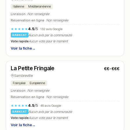
Italienne
Méditerranéenne
Livraison :
Non renseignée
Réservation en ligne :
Non renseignée
4.5
/5
★★★★★
· 132 avis Google
Aucun avis par la communauté
RANKEAT
Vote rapide
Aucun vote pour le moment
Voir la fiche
→
Fermé
(11:30 – 14:45, 17:30 – 22:45)
La Petite Fringale
€€-€€€
N° 23
Sambreville
Française
Européenne
Livraison :
Non renseignée
Réservation en ligne :
Non renseignée
4.5
/5
★★★★★
· 46 avis Google
Aucun avis par la communauté
RANKEAT
Vote rapide
Aucun vote pour le moment
Voir la fiche
→