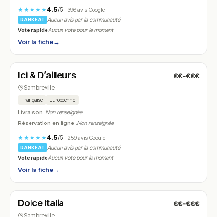
4.5
/5
★★★★★
· 396 avis Google
Aucun avis par la communauté
RANKEAT
Vote rapide
Aucun vote pour le moment
Voir la fiche
→
Fermé
(12:00 – 14:30)
Ici & D’ailleurs
€€-€€€
N° 21
Sambreville
Française
Européenne
Livraison :
Non renseignée
Réservation en ligne :
Non renseignée
4.5
/5
★★★★★
· 259 avis Google
Aucun avis par la communauté
RANKEAT
Vote rapide
Aucun vote pour le moment
Voir la fiche
→
Fermé
(12:00 – 14:00)
Dolce Italia
€€-€€€
N° 22
Sambreville