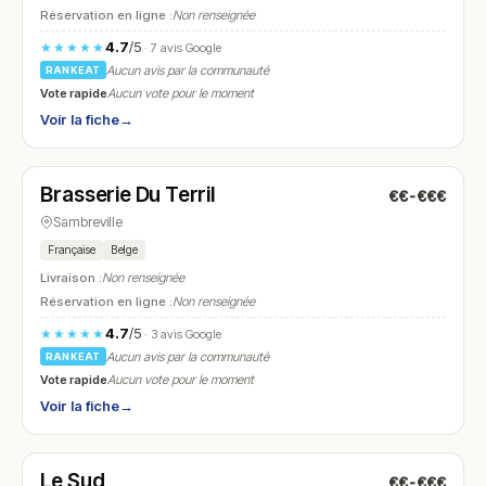
Réservation en ligne :
Non renseignée
4.7
/5
★★★★★
· 7 avis Google
Aucun avis par la communauté
RANKEAT
Vote rapide
Aucun vote pour le moment
Voir la fiche
→
Fermé
Brasserie Du Terril
€€-€€€
N° 16
Sambreville
Française
Belge
Livraison :
Non renseignée
Réservation en ligne :
Non renseignée
4.7
/5
★★★★★
· 3 avis Google
Aucun avis par la communauté
RANKEAT
Vote rapide
Aucun vote pour le moment
Voir la fiche
→
Fermé
(10:00 – 17:00)
Le Sud
€€-€€€
N° 17