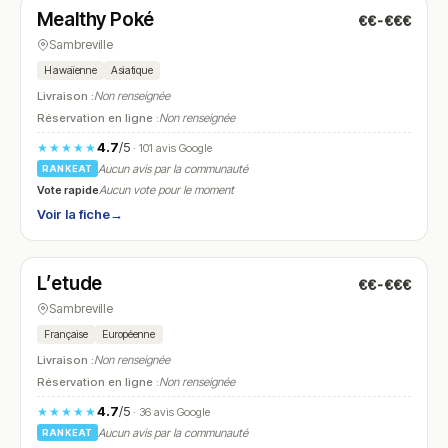
Mealthy Poké
€€-€€€
N° 12
Sambreville
Hawaïenne
Asiatique
Livraison :
Non renseignée
Réservation en ligne :
Non renseignée
4.7
/5
★★★★★
· 101 avis Google
Aucun avis par la communauté
RANKEAT
Vote rapide
Aucun vote pour le moment
Voir la fiche
→
Fermé
(fermé aujourd'hui)
L’etude
€€-€€€
N° 13
Sambreville
Française
Européenne
Livraison :
Non renseignée
Réservation en ligne :
Non renseignée
4.7
/5
★★★★★
· 36 avis Google
Aucun avis par la communauté
RANKEAT