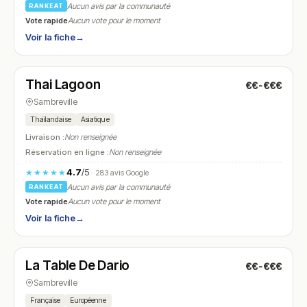
Aucun avis par la communauté
RANKEAT
Vote rapide
Aucun vote pour le moment
Voir la fiche
→
Fermé
(fermé aujourd'hui)
Thai Lagoon
€€-€€€
N° 9
Sambreville
Thaïlandaise
Asiatique
Livraison :
Non renseignée
Réservation en ligne :
Non renseignée
4.7
/5
★★★★★
· 283 avis Google
Aucun avis par la communauté
RANKEAT
Vote rapide
Aucun vote pour le moment
Voir la fiche
→
Fermé
(fermé aujourd'hui)
La Table De Dario
€€-€€€
N° 10
Sambreville
Française
Européenne