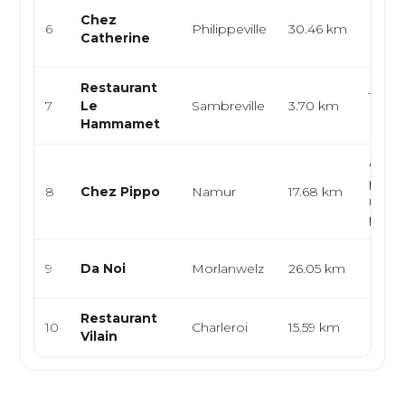
Franç
Chez
6
Philippeville
30.46 km
Euro
Catherine
Mode
Restaurant
Tunis
7
Le
Sambreville
3.70 km
Médi
Hammamet
Cuisin
pizzer
8
Chez Pippo
Namur
17.68 km
médit
p...
Italie
9
Da Noi
Morlanwelz
26.05 km
Médi
Restaurant
Franç
10
Charleroi
15.59 km
Vilain
Euro