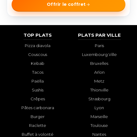
Offrir le coffret
TOP PLATS
PLATS PAR VILLE
Pizza diavola
Paris
Couscous
Luxembourg Ville
Kebab
Bruxelles
Tacos
Arlon
Paëlla
Metz
Sushis
Thionville
Crêpes
Strasbourg
Pâtes carbonara
Lyon
Burger
Marseille
Raclette
Toulouse
Buffet à volonté
Nantes