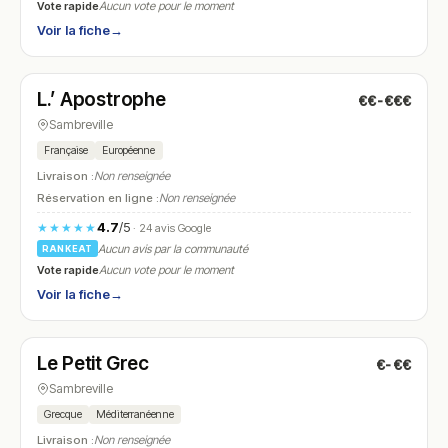
Vote rapide
Aucun vote pour le moment
Voir la fiche
→
Fermé
(12:00 – 14:30, 18:00 – 21:30)
L.’ Apostrophe
€€-€€€
N° 14
Sambreville
Française
Européenne
Livraison :
Non renseignée
Réservation en ligne :
Non renseignée
4.7
/5
★★★★★
· 24 avis Google
Aucun avis par la communauté
RANKEAT
Vote rapide
Aucun vote pour le moment
Voir la fiche
→
Fermé
(fermé aujourd'hui)
Le Petit Grec
€-€€
N° 15
Sambreville
Grecque
Méditerranéenne
Livraison :
Non renseignée