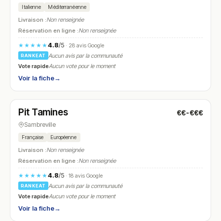
Italienne
Méditerranéenne
Livraison :
Non renseignée
Réservation en ligne :
Non renseignée
4.8
/5
★★★★★
· 28 avis Google
Aucun avis par la communauté
RANKEAT
Vote rapide
Aucun vote pour le moment
Voir la fiche
→
Fermé
(11:30 – 23:00)
Pit Tamines
€€-€€€
N° 6
Sambreville
Française
Européenne
Livraison :
Non renseignée
Réservation en ligne :
Non renseignée
4.8
/5
★★★★★
· 18 avis Google
Aucun avis par la communauté
RANKEAT
Vote rapide
Aucun vote pour le moment
Voir la fiche
→
Fermé