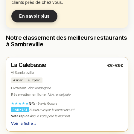
clients près de chez vous.
En savoir plus
Notre classement des meilleurs restaurants
à Sambreville
Fermé
(15:00 – 21:00)
La Calebasse
€€-€€€
N° 1
★
Sambreville
Africain
Européen
Livraison :
Non renseignée
Réservation en ligne :
Non renseignée
5
/5
★★★★★
· 9 avis Google
Aucun avis par la communauté
RANKEAT
Vote rapide
Aucun vote pour le moment
Voir la fiche
→
Fermé
(12:00 – 14:00, 18:00 – 23:00)