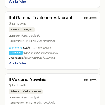
Voir la fiche
→
Fermé
(fermé aujourd'hui)
Ital Gamma Traiteur-restaurant
€€-€€€
N° 19
Sambreville
Italienne
Française
Livraison :
Non renseignée
Réservation en ligne :
Non renseignée
4.5
/5
★★★★★
· 932 avis Google
Aucun avis par la communauté
RANKEAT
Vote rapide
Aucun vote pour le moment
Voir la fiche
→
Fermé
(12:00 – 14:00, 18:00 – 22:00)
Il Vulcano Auvelais
€€-€€€
N° 20
Sambreville
Italienne
Méditerranéenne
Livraison :
Non renseignée
Réservation en ligne :
Non renseignée