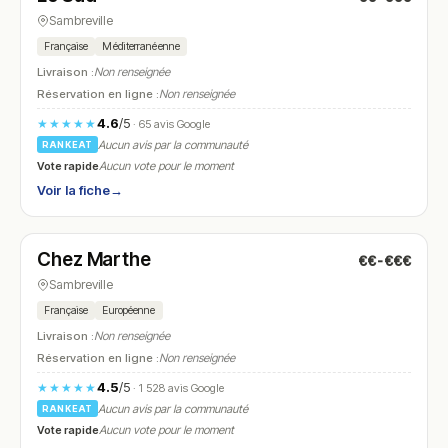
Sambreville
Française
Méditerranéenne
Livraison :
Non renseignée
Réservation en ligne :
Non renseignée
4.6
/5
★★★★★
· 65 avis Google
Aucun avis par la communauté
RANKEAT
Vote rapide
Aucun vote pour le moment
Voir la fiche
→
Fermé
(12:00 – 21:00)
Chez Marthe
€€-€€€
N° 18
Sambreville
Française
Européenne
Livraison :
Non renseignée
Réservation en ligne :
Non renseignée
4.5
/5
★★★★★
· 1 528 avis Google
Aucun avis par la communauté
RANKEAT
Vote rapide
Aucun vote pour le moment