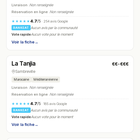
Livraison :
Non renseignée
Réservation en ligne :
Non renseignée
4.7
/5
★★★★★
· 254 avis Google
Aucun avis par la communauté
RANKEAT
Vote rapide
Aucun vote pour le moment
Voir la fiche
→
Fermé
(18:30 – 22:30)
La Tanjia
€€-€€€
N° 11
Sambreville
Marocaine
Méditerranéenne
Livraison :
Non renseignée
Réservation en ligne :
Non renseignée
4.7
/5
★★★★★
· 185 avis Google
Aucun avis par la communauté
RANKEAT
Vote rapide
Aucun vote pour le moment
Voir la fiche
→
Fermé
(18:00 – 21:30)