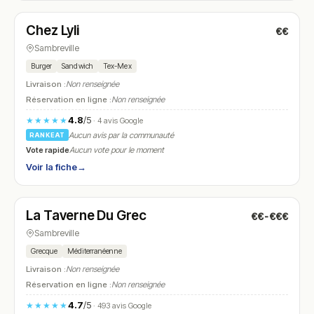
Chez Lyli
€€
N° 7
Sambreville
Burger
Sandwich
Tex-Mex
Livraison :
Non renseignée
Réservation en ligne :
Non renseignée
4.8
/5
★★★★★
· 4 avis Google
Aucun avis par la communauté
RANKEAT
Vote rapide
Aucun vote pour le moment
Voir la fiche
→
Fermé
(12:00 – 14:00, 18:30 – 22:00)
La Taverne Du Grec
€€-€€€
N° 8
Sambreville
Grecque
Méditerranéenne
Livraison :
Non renseignée
Réservation en ligne :
Non renseignée
4.7
/5
★★★★★
· 493 avis Google