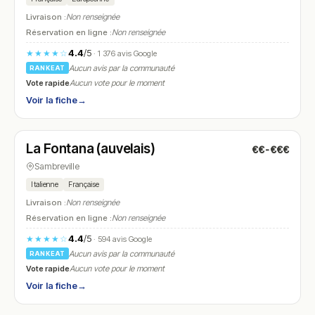
Livraison :
Non renseignée
Réservation en ligne :
Non renseignée
4.4
/5
★★★★☆
· 1 376 avis Google
Aucun avis par la communauté
RANKEAT
Vote rapide
Aucun vote pour le moment
Voir la fiche
→
Fermé
(12:00 – 13:30, 18:00 – 21:00)
La Fontana (auvelais)
€€-€€€
N° 28
Sambreville
Italienne
Française
Livraison :
Non renseignée
Réservation en ligne :
Non renseignée
4.4
/5
★★★★☆
· 594 avis Google
Aucun avis par la communauté
RANKEAT
Vote rapide
Aucun vote pour le moment
Voir la fiche
→