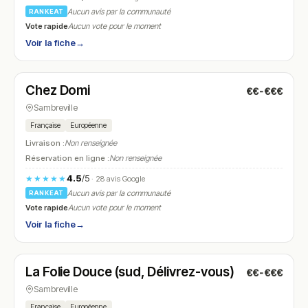
Aucun avis par la communauté
RANKEAT
Vote rapide
Aucun vote pour le moment
Voir la fiche
→
Fermé
(12:00 – 14:30, 18:00 – 23:30)
Chez Domi
€€-€€€
N° 26
Sambreville
Française
Européenne
Livraison :
Non renseignée
Réservation en ligne :
Non renseignée
4.5
/5
★★★★★
· 28 avis Google
Aucun avis par la communauté
RANKEAT
Vote rapide
Aucun vote pour le moment
Voir la fiche
→
Fermé
(10:00 – 17:00)
La Folie Douce (sud, Délivrez-vous)
€€-€€€
N° 27
Sambreville
Française
Européenne