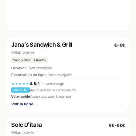
Fermé
(17:30 – 21:00)
Jana’s Sandwich & Grill
€-€€
N° 4
Sambreville
Sandwiches
Grillades
Livraison :
Non renseignée
Réservation en ligne :
Non renseignée
4.8
/5
★★★★★
· 114 avis Google
Aucun avis par la communauté
RANKEAT
Vote rapide
Aucun vote pour le moment
Voir la fiche
→
Fermé
(fermé aujourd'hui)
Sole D’italia
€€-€€€
N° 5
Sambreville