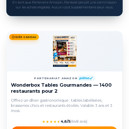
En tant que Partenaire Amazon, Rankeat perçoit une commission
sur les achats éligibles. Aucun coût supplémentaire pour vous.
IDÉE CADEAU
prime
PARTENARIAT AMAZON
Wonderbox Tables Gourmandes — 1400
restaurants pour 2
Offrez un dîner gastronomique : tables labélisées,
brasseries chics et restaurants étoilés. Valable 3 ans et 3
mois.
★
★
★
★
★
4,6/5
(648 avis)