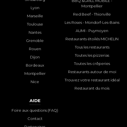
BBQ &GRILL MOBILE -
Montpellier
Lyon
Red Beef - Thionville
Marseille
Les Roses - Mondorf-Les-Bains
Toulouse
AUMI - Puymoyen
Nantes
Restaurants étoilés MICHELIN
Grenoble
Tous les restaurants
Rouen
Toutes les pizzerias
Dijon
Toutes les crêperies
Bordeaux
Restaurants autour de moi
Montpellier
Trouvez votre restaurant idéal
Nice
Restaurant du mois
AIDE
Foire aux questions (FAQ)
Contact
Partenaires