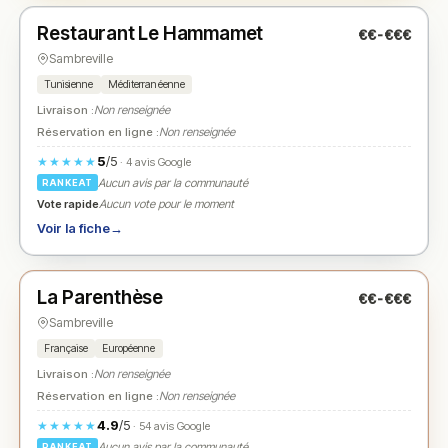
Restaurant Le Hammamet
€€-€€€
N° 2
★
Sambreville
Tunisienne
Méditerranéenne
Livraison :
Non renseignée
Réservation en ligne :
Non renseignée
5
/5
★★★★★
· 4 avis Google
Aucun avis par la communauté
RANKEAT
Vote rapide
Aucun vote pour le moment
Voir la fiche
→
Fermé
(12:00 – 14:00, 18:00 – 22:00)
La Parenthèse
€€-€€€
N° 3
★
Sambreville
Française
Européenne
Livraison :
Non renseignée
Réservation en ligne :
Non renseignée
4.9
/5
★★★★★
· 54 avis Google
Aucun avis par la communauté
RANKEAT