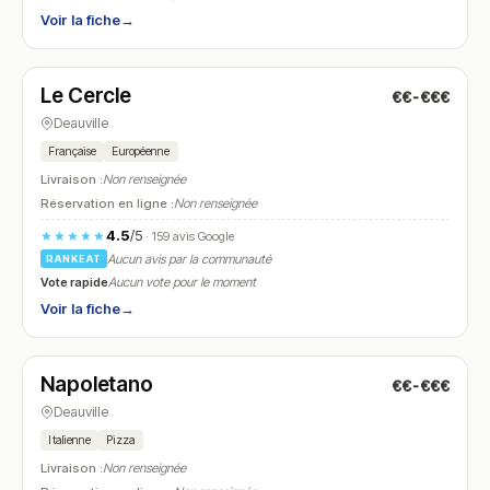
Voir la fiche
→
Fermé
(19:00 – 23:00)
Le Cercle
€€-€€€
N° 20
Deauville
Française
Européenne
Livraison :
Non renseignée
Réservation en ligne :
Non renseignée
4.5
/5
★★★★★
· 159 avis Google
Aucun avis par la communauté
RANKEAT
Vote rapide
Aucun vote pour le moment
Voir la fiche
→
Fermé
(12:00 – 14:30, 19:00 – 22:30)
Napoletano
€€-€€€
N° 21
Deauville
Italienne
Pizza
Livraison :
Non renseignée