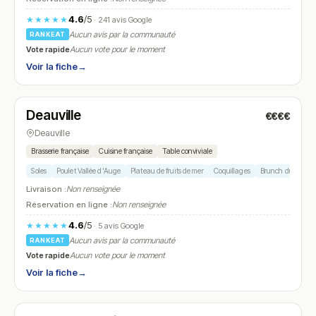
4.6
/5
★★★★★
· 241 avis Google
Aucun avis par la communauté
RANKEAT
Vote rapide
Aucun vote pour le moment
Voir la fiche
→
Fermé
Deauville
€€€€
N° 17
Deauville
Brasserie française
Cuisine française
Table conviviale
Soles
Poulet Vallée d'Auge
Plateau de fruits de mer
Coquillages
Brunch du diman
Livraison :
Non renseignée
Réservation en ligne :
Non renseignée
4.6
/5
★★★★★
· 5 avis Google
Aucun avis par la communauté
RANKEAT
Vote rapide
Aucun vote pour le moment
Voir la fiche
→
Fermé
(12:00 – 14:00, 19:00 – 22:00)