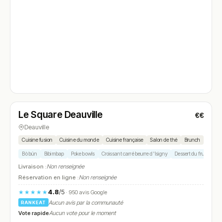
Fermé
(09:15 – 22:30)
Le Square Deauville
€€
N° 4
Deauville
Cuisine fusion
Cuisine du monde
Cuisine française
Salon de thé
Brunch
Bò bún
Bibimbap
Poke bowls
Croissant carré beurre d'Isigny
Dessert du fruit revisit
Livraison :
Non renseignée
Réservation en ligne :
Non renseignée
4.8
/5
★★★★★
· 950 avis Google
Aucun avis par la communauté
RANKEAT
Vote rapide
Aucun vote pour le moment