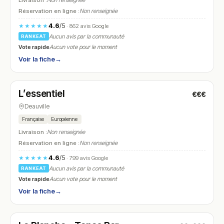
Livraison :
Non renseignée
Réservation en ligne :
Non renseignée
4.6
/5
★★★★★
· 862 avis Google
Aucun avis par la communauté
RANKEAT
Vote rapide
Aucun vote pour le moment
Voir la fiche
→
Fermé
(12:00 – 13:30, 19:30 – 20:30)
L’essentiel
€€€
N° 12
Deauville
Française
Européenne
Livraison :
Non renseignée
Réservation en ligne :
Non renseignée
4.6
/5
★★★★★
· 799 avis Google
Aucun avis par la communauté
RANKEAT
Vote rapide
Aucun vote pour le moment
Voir la fiche
→
Fermé
(12:30 – 15:30, 18:00 – 01:00)