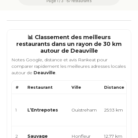
Page 1 / 3 · 67 restaurants
📊 Classement des meilleurs
restaurants dans un rayon de 30 km
autour de
Deauville
Notes Google, distance et avis Rankeat pour
comparer rapidement les meilleures adresses locales
autour de
Deauville
.
#
Restaurant
Ville
Distance
Ty
Bar
fra
1
L’Entrepotes
Ouistreham
25.93 km
tap
m..
Fra
2
Sauvage
Honfleur
12.77 km