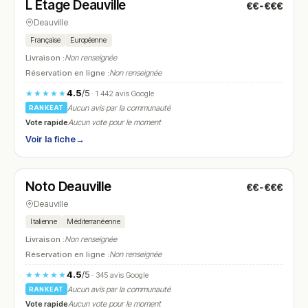
L Etage Deauville
€€-€€€
N° 18
Deauville
Française
Européenne
Livraison :
Non renseignée
Réservation en ligne :
Non renseignée
4.5
/5
★★★★★
· 1 442 avis Google
Aucun avis par la communauté
RANKEAT
Vote rapide
Aucun vote pour le moment
Voir la fiche
→
Fermé
(12:00 – 15:00, 19:30 – 02:00)
Noto Deauville
€€-€€€
N° 19
Deauville
Italienne
Méditerranéenne
Livraison :
Non renseignée
Réservation en ligne :
Non renseignée
4.5
/5
★★★★★
· 345 avis Google
Aucun avis par la communauté
RANKEAT
Vote rapide
Aucun vote pour le moment