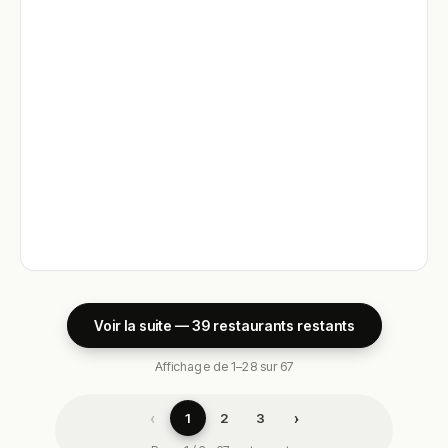
Voir la suite — 39 restaurants restants
Affichage de 1–28 sur 67
‹
›
1
2
3