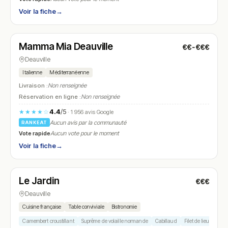
Voir la fiche
→
Fermé
(12:00 – 15:00, 19:00 – 21:30)
Mamma Mia Deauville
€€-€€€
N° 25
Deauville
Italienne
Méditerranéenne
Livraison :
Non renseignée
Réservation en ligne :
Non renseignée
4.4
/5
★★★★☆
· 1 956 avis Google
Aucun avis par la communauté
RANKEAT
Vote rapide
Aucun vote pour le moment
Voir la fiche
→
Fermé
Le Jardin
€€€
N° 26
Deauville
Cuisine française
Table conviviale
Bistronomie
Camembert croustillant
Suprême de volaille normande
Cabillaud
Filet de lieu noir