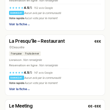
Réservation en ligne :
Non renseignée
4.5
/5
★★★★★
· 152 avis Google
Aucun avis par la communauté
RANKEAT
Vote rapide
Aucun vote pour le moment
Voir la fiche
→
Fermé
(09:00 – 14:30, 18:00 – 21:00)
La Presqu’île – Restaurant
€€€
N° 22
Deauville
Française
Fruits de mer
Livraison :
Non renseignée
Réservation en ligne :
Non renseignée
4.5
/5
★★★★★
· 147 avis Google
Aucun avis par la communauté
RANKEAT
Vote rapide
Aucun vote pour le moment
Voir la fiche
→
Fermé
(12:00 – 14:00, 19:00 – 21:00)
Le Meeting
€€-€€€
N° 23