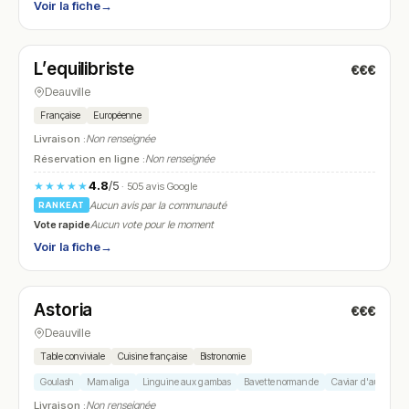
Voir la fiche
→
Fermé
(18:00 – 01:00)
L’equilibriste
€€€
N° 5
Deauville
Française
Européenne
Livraison :
Non renseignée
Réservation en ligne :
Non renseignée
4.8
/5
★★★★★
· 505 avis Google
Aucun avis par la communauté
RANKEAT
Vote rapide
Aucun vote pour le moment
Voir la fiche
→
Fermé
Astoria
€€€
N° 6
Deauville
Table conviviale
Cuisine française
Bistronomie
Goulash
Mamaliga
Linguine aux gambas
Bavette normande
Caviar d'aubergin
Livraison :
Non renseignée