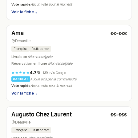
Vote rapide
Aucun vote pour le moment
Voir la fiche
→
Fermé
(10:30 – 17:00)
Ama
€€-€€€
N° 10
Deauville
Française
Fruits de mer
Livraison :
Non renseignée
Réservation en ligne :
Non renseignée
4.7
/5
★★★★★
· 139 avis Google
Aucun avis par la communauté
RANKEAT
Vote rapide
Aucun vote pour le moment
Voir la fiche
→
Fermé
(12:15 – 14:00, 19:15 – 21:30)
Augusto Chez Laurent
€€-€€€
N° 11
Deauville
Française
Fruits de mer