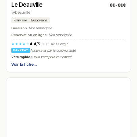
Le Deauville
€€-€€€
N° 28
Deauville
Française
Européenne
Livraison :
Non renseignée
Réservation en ligne :
Non renseignée
4.4
/5
★★★★☆
· 1 035 avis Google
Aucun avis par la communauté
RANKEAT
Vote rapide
Aucun vote pour le moment
Voir la fiche
→