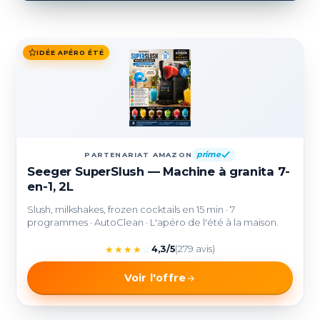
IDÉE APÉRO ÉTÉ
prime
PARTENARIAT AMAZON
Seeger SuperSlush — Machine à granita 7-
en-1, 2L
Slush, milkshakes, frozen cocktails en 15 min · 7
programmes · AutoClean · L'apéro de l'été à la maison.
★
★
★
★
☆
4,3/5
(279 avis)
Voir l'offre