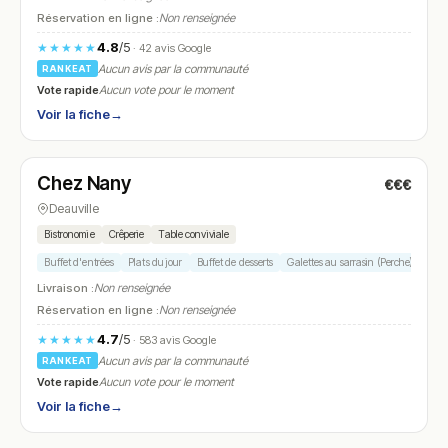
Réservation en ligne :
Non renseignée
4.8
/5
★★★★★
· 42 avis Google
Aucun avis par la communauté
RANKEAT
Vote rapide
Aucun vote pour le moment
Voir la fiche
→
Fermé
Chez Nany
€€€
N° 7
Deauville
Bistronomie
Crêperie
Table conviviale
Buffet d'entrées
Plats du jour
Buffet de desserts
Galettes au sarrasin (Perche)
Œufs
Livraison :
Non renseignée
Réservation en ligne :
Non renseignée
4.7
/5
★★★★★
· 583 avis Google
Aucun avis par la communauté
RANKEAT
Vote rapide
Aucun vote pour le moment
Voir la fiche
→
Fermé
(fermé aujourd'hui)