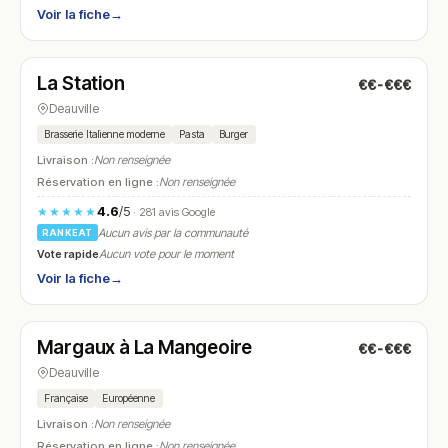
Voir la fiche
→
Fermé
(10:00 – 23:00)
La Station
€€-€€€
N° 15
Deauville
Brasserie Italienne moderne
Pasta
Burger
Livraison :
Non renseignée
Réservation en ligne :
Non renseignée
4.6
/5
★★★★★
· 281 avis Google
Aucun avis par la communauté
RANKEAT
Vote rapide
Aucun vote pour le moment
Voir la fiche
→
Fermé
(09:00 – 18:00)
Margaux à La Mangeoire
€€-€€€
N° 16
Deauville
Française
Européenne
Livraison :
Non renseignée
Réservation en ligne :
Non renseignée