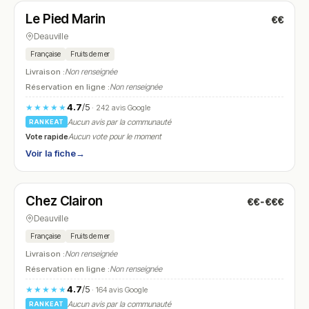
Le Pied Marin
€€
N° 8
Deauville
Française
Fruits de mer
Livraison :
Non renseignée
Réservation en ligne :
Non renseignée
4.7
/5
★★★★★
· 242 avis Google
Aucun avis par la communauté
RANKEAT
Vote rapide
Aucun vote pour le moment
Voir la fiche
→
Fermé
(10:00 – 17:00)
Chez Clairon
€€-€€€
N° 9
Deauville
Française
Fruits de mer
Livraison :
Non renseignée
Réservation en ligne :
Non renseignée
4.7
/5
★★★★★
· 164 avis Google
Aucun avis par la communauté
RANKEAT