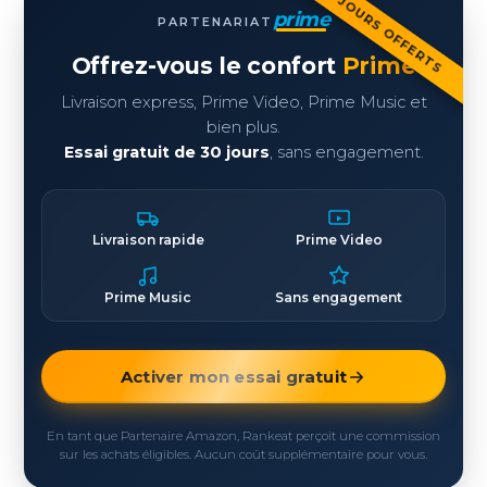
30 JOURS OFFERTS
prime
PARTENARIAT
Offrez-vous le confort
Prime
Livraison express, Prime Video, Prime Music et
bien plus.
Essai gratuit de 30 jours
, sans engagement.
Livraison rapide
Prime Video
Prime Music
Sans engagement
Activer mon essai gratuit
En tant que Partenaire Amazon, Rankeat perçoit une commission
sur les achats éligibles. Aucun coût supplémentaire pour vous.