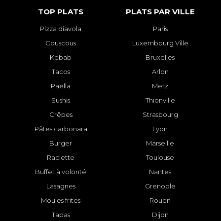
TOP PLATS
PLATS PAR VILLE
Pizza diavola
Paris
Couscous
Luxembourg Ville
Kebab
Bruxelles
Tacos
Arlon
Paëlla
Metz
Sushis
Thionville
Crêpes
Strasbourg
Pâtes carbonara
Lyon
Burger
Marseille
Raclette
Toulouse
Buffet à volonté
Nantes
Lasagnes
Grenoble
Moules frites
Rouen
Tapas
Dijon