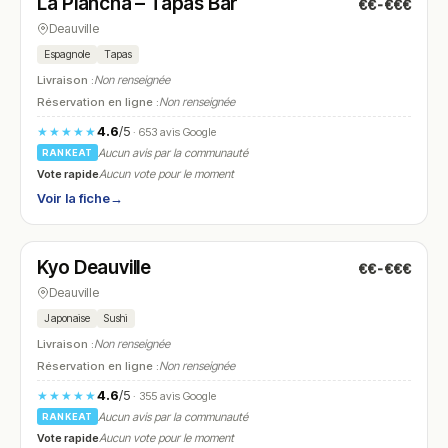
La Plancha – Tapas Bar
€€-€€€
N° 13
Deauville
Espagnole
Tapas
Livraison :
Non renseignée
Réservation en ligne :
Non renseignée
4.6
/5
★★★★★
· 653 avis Google
Aucun avis par la communauté
RANKEAT
Vote rapide
Aucun vote pour le moment
Voir la fiche
→
Fermé
(12:00 – 14:30, 18:30 – 22:30)
Kyo Deauville
€€-€€€
N° 14
Deauville
Japonaise
Sushi
Livraison :
Non renseignée
Réservation en ligne :
Non renseignée
4.6
/5
★★★★★
· 355 avis Google
Aucun avis par la communauté
RANKEAT
Vote rapide
Aucun vote pour le moment