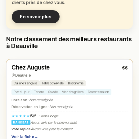
clients près de chez vous.
En savoir plus
Notre classement des meilleurs restaurants
à Deauville
Fermé
Chez Auguste
€€
N° 1
★
Deauville
Cuisine française
Table conviviale
Bistronomie
Plat du jour
Tartare
Salade
Viandes grillées
Desserts maison
Livraison :
Non renseignée
Réservation en ligne :
Non renseignée
5
/5
★★★★★
· 1 avis Google
Aucun avis par la communauté
RANKEAT
Vote rapide
Aucun vote pour le moment
Voir la fiche
→