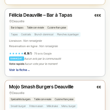
Fermé
Félicia Deauville – Bar à Tapas
€€€
N° 2
★
Deauville
Bar à tapas
Table conviviale
Cuisine française
Tapas
Cocktails
Brunch dominical
Planches à partager
Livraison :
Non renseignée
Réservation en ligne :
Non renseignée
4.9
/5
★★★★★
· 79 avis Google
Aucun avis par la communauté
RANKEAT
Vote rapide
Aucun vote pour le moment
Voir la fiche
→
Fermé
Mojo Smash Burgers Deauville
€€
N° 3
★
Deauville
Spécialités burgers
Table conviviale
Cuisine française
Smash burger
Frites maison
Milkshake
Menu burger