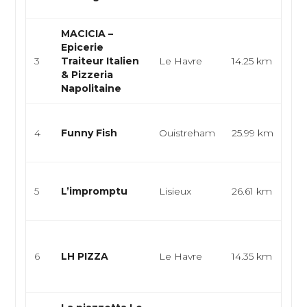
Eu
MACICIA –
Ep
Epicerie
ita
3
Traiteur Italien
Le Havre
14.25 km
nap
& Pizzeria
tra
Napolitaine
Poi
4
Funny Fish
Ouistreham
25.99 km
an
cui
Bis
5
L’impromptu
Lisieux
26.61 km
fra
de
Piz
foo
6
LH PIZZA
Le Havre
14.35 km
ve
em