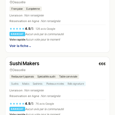
Deauville
Française
Européenne
Livraison :
Non renseignée
Réservation en ligne :
Non renseignée
4.5
/5
★★★★★
· 128 avis Google
Aucun avis par la communauté
RANKEAT
Vote rapide
Aucun vote pour le moment
Voir la fiche
→
Fermé
Sushi Makers
€€€
N° 24
Deauville
Restaurant japonais
Spécialités sushi
Table conviviale
Sushis
Makis
Sashimis
Plateaux mixtes
Rolls signature
Livraison :
Non renseignée
Réservation en ligne :
Non renseignée
4.5
/5
★★★★★
· 76 avis Google
Aucun avis par la communauté
RANKEAT
Vote rapide
Aucun vote pour le moment