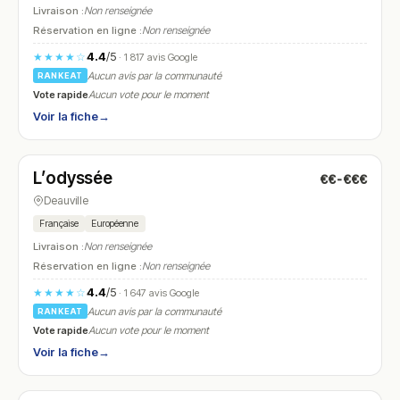
Livraison :
Non renseignée
Réservation en ligne :
Non renseignée
4.4
/5
★★★★☆
· 1 817 avis Google
Aucun avis par la communauté
RANKEAT
Vote rapide
Aucun vote pour le moment
Voir la fiche
→
Fermé
L’odyssée
€€-€€€
N° 27
Deauville
Française
Européenne
Livraison :
Non renseignée
Réservation en ligne :
Non renseignée
4.4
/5
★★★★☆
· 1 647 avis Google
Aucun avis par la communauté
RANKEAT
Vote rapide
Aucun vote pour le moment
Voir la fiche
→
Fermé
(09:00 – 00:00)