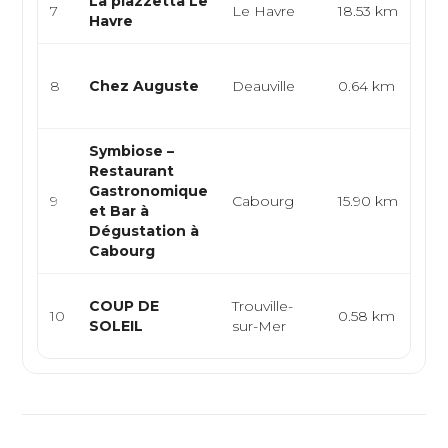
La piazzetta Le
Cui
7
Le Havre
18.53 km
Havre
piz
Cui
8
Chez Auguste
Deauville
0.64 km
tab
bi
Symbiose –
Restaurant
Ga
Gastronomique
cui
9
Cabourg
15.90 km
et Bar à
no
Dégustation à
dé
Cabourg
Bi
COUP DE
Trouville-
10
0.58 km
crê
SOLEIL
sur-Mer
con