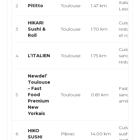
Italienne,
2
Pititto
Toulouse
1.47 km
Lasagnes
HIKARI
Cuisine j
3
Sushi &
Toulouse
1.70 km
restaurant
Roll
et rolls, su
Cuisine it
4
L’ITALIEN
Toulouse
1.75 km
sandwiche
restaurat
Newdel’
Toulouse
– Fast
Fast food
5
Food
Toulouse
0.69 km
sandwiche
Premium
américai
New
Yorkais
Cuisine j
HIKO
6
Pibrac
14.00 km
sushi,
SUSHI