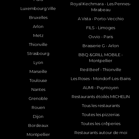
Royal Kechmara - Les Pennes-
Luxembourg Ville
Mirabeau
Bruxelles
A Vista - Porto-Vecchio
Arlon
FILS - Limoges
Metz
Ovvio - Paris
Thionville
Brasserie G - Arlon
Strasbourg
BBQ &GRILL MOBILE -
Montpellier
Lyon
Red Beef - Thionville
Marseille
Les Roses - Mondorf-Les-Bains
Toulouse
AUMI - Puymoyen
Nantes
Restaurants étoilés MICHELIN
Grenoble
Tous les restaurants
Rouen
Toutes les pizzerias
Dijon
Toutes les crêperies
Bordeaux
Restaurants autour de moi
Montpellier