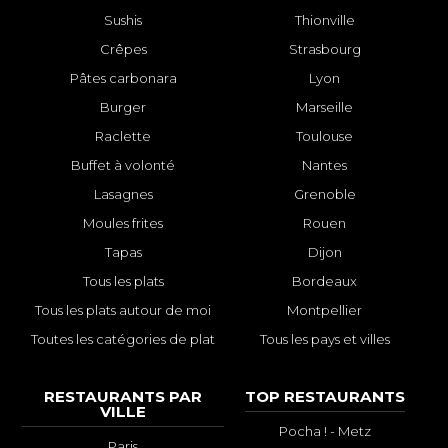
Sushis
Thionville
Crêpes
Strasbourg
Pâtes carbonara
Lyon
Burger
Marseille
Raclette
Toulouse
Buffet à volonté
Nantes
Lasagnes
Grenoble
Moules frites
Rouen
Tapas
Dijon
Tous les plats
Bordeaux
Tous les plats autour de moi
Montpellier
Toutes les catégories de plat
Tous les pays et villes
RESTAURANTS PAR
TOP RESTAURANTS
VILLE
Pocha ! - Metz
Paris