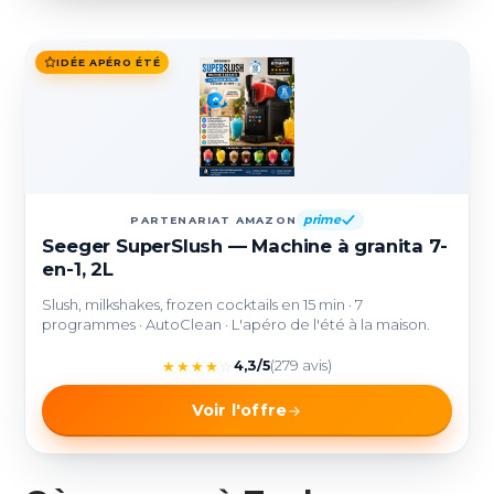
IDÉE APÉRO ÉTÉ
prime
PARTENARIAT AMAZON
Seeger SuperSlush — Machine à granita 7-
en-1, 2L
Slush, milkshakes, frozen cocktails en 15 min · 7
programmes · AutoClean · L'apéro de l'été à la maison.
★
★
★
★
☆
4,3/5
(279 avis)
Voir l'offre