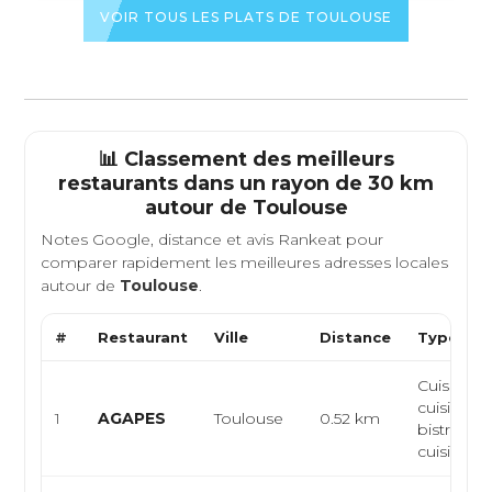
VOIR TOUS LES PLATS DE TOULOUSE
📊 Classement des meilleurs
restaurants dans un rayon de 30 km
autour de
Toulouse
Notes Google, distance et avis Rankeat pour
comparer rapidement les meilleures adresses locales
autour de
Toulouse
.
#
Restaurant
Ville
Distance
Type de 
Cuisine fr
cuisine
1
AGAPES
Toulouse
0.52 km
bistrono
cuisine m