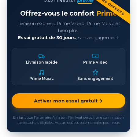
30 JOURS OFFERTS
prime
PARTENARIAT
Offrez-vous le confort
Prime
Livraison express, Prime Video, Prime Music et
bien plus.
Essai gratuit de 30 jours
, sans engagement.
Livraison rapide
Prime Video
Prime Music
Sans engagement
Activer mon essai gratuit
En tant que Partenaire Amazon, Rankeat perçoit une commission
sur les achats éligibles. Aucun coût supplémentaire pour vous.