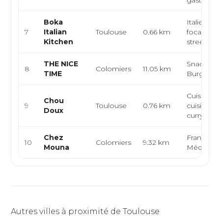
gastrono
Boka
Italienne,
7
Italian
Toulouse
0.66 km
focaccias/
Kitchen
street fo
THE NICE
Snack, K
8
Colomiers
11.05 km
TIME
Burger, T
Cuisine j
Chou
9
Toulouse
0.76 km
cuisine as
Doux
curry japon
Chez
Française
10
Colomiers
9.32 km
Mouna
Méditerr
Autres villes à proximité de Toulouse