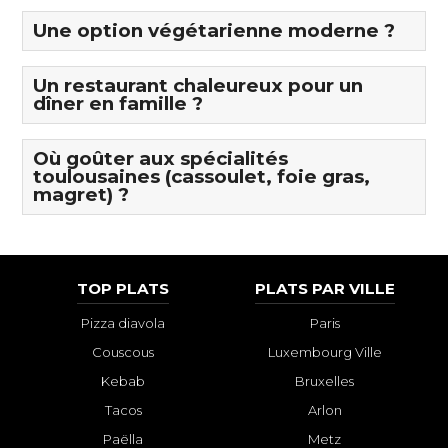
Une option végétarienne moderne ?
Un restaurant chaleureux pour un
dîner en famille ?
Où goûter aux spécialités
toulousaines (cassoulet, foie gras,
magret) ?
TOP PLATS
PLATS PAR VILLE
Pizza diavola
Paris
Couscous
Luxembourg Ville
Kebab
Bruxelles
Tacos
Arlon
Paëlla
Metz