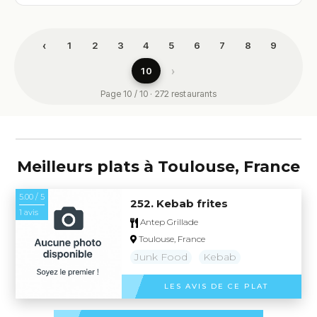
‹
1
2
3
4
5
6
7
8
9
›
10
Page 10 / 10 · 272 restaurants
Meilleurs plats à Toulouse, France
5.00 / 5
252. Kebab frites
1 avis
Antep Grillade
Toulouse, France
Junk Food
Kebab
LES AVIS DE CE PLAT