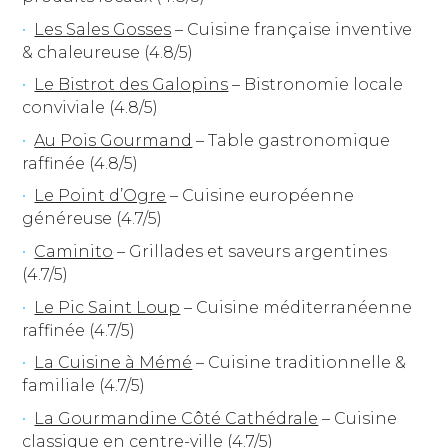
Les Sales Gosses
– Cuisine française inventive
& chaleureuse (4.8/5)
Le Bistrot des Galopins
– Bistronomie locale
conviviale (4.8/5)
Au Pois Gourmand
– Table gastronomique
raffinée (4.8/5)
Le Point d’Ogre
– Cuisine européenne
généreuse (4.7/5)
Caminito
– Grillades et saveurs argentines
(4.7/5)
Le Pic Saint Loup
– Cuisine méditerranéenne
raffinée (4.7/5)
La Cuisine à Mémé
– Cuisine traditionnelle &
familiale (4.7/5)
La Gourmandine Côté Cathédrale
– Cuisine
classique en centre-ville (4.7/5)