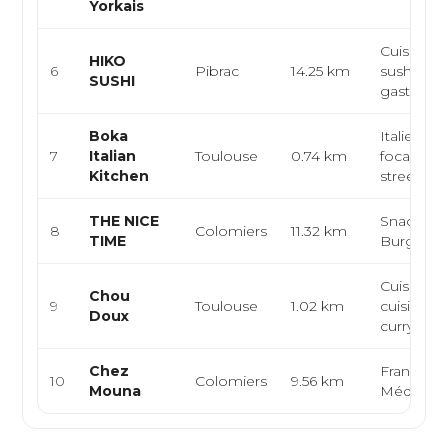
Yorkais
Cuisine j
HIKO
6
Pibrac
14.25 km
sushi,
SUSHI
gastrono
Boka
Italienne,
7
Italian
Toulouse
0.74 km
focaccias/
Kitchen
street fo
THE NICE
Snack, K
8
Colomiers
11.32 km
TIME
Burger, T
Cuisine j
Chou
9
Toulouse
1.02 km
cuisine as
Doux
curry japon
Chez
Française
10
Colomiers
9.56 km
Mouna
Méditerr