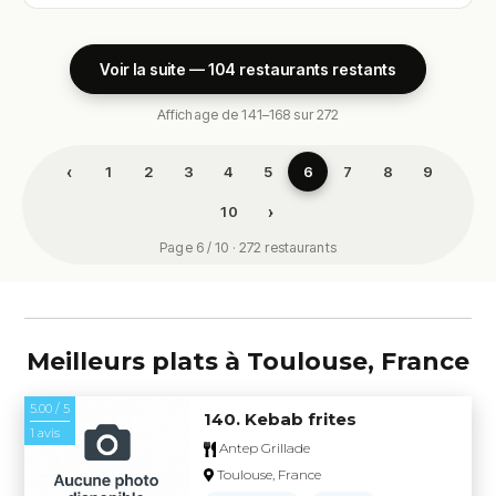
Voir la suite — 104 restaurants restants
Affichage de 141–168 sur 272
‹
1
2
3
4
5
6
7
8
9
›
10
Page 6 / 10 · 272 restaurants
Meilleurs plats à Toulouse, France
5.00 / 5
140. Kebab frites
1 avis
Antep Grillade
Toulouse, France