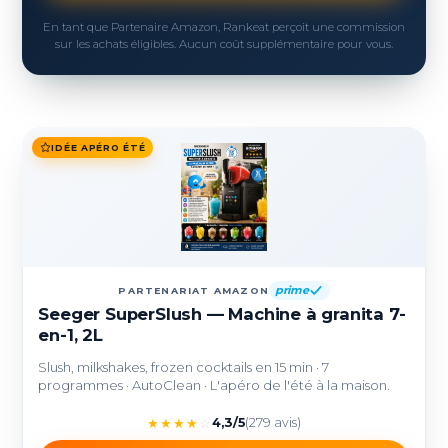
En tant que Partenaire Amazon, Rankeat perçoit une commission
sur les achats éligibles. Aucun coût supplémentaire pour vous.
IDÉE APÉRO ÉTÉ
prime
PARTENARIAT AMAZON
Seeger SuperSlush — Machine à granita 7-
en-1, 2L
Slush, milkshakes, frozen cocktails en 15 min · 7
programmes · AutoClean · L'apéro de l'été à la maison.
★
★
★
★
☆
4,3/5
(279 avis)