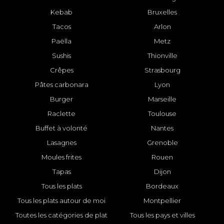
Kebab
Bruxelles
Tacos
Arlon
Paëlla
Metz
Sushis
Thionville
Crêpes
Strasbourg
Pâtes carbonara
Lyon
Burger
Marseille
Raclette
Toulouse
Buffet à volonté
Nantes
Lasagnes
Grenoble
Moules frites
Rouen
Tapas
Dijon
Tous les plats
Bordeaux
Tous les plats autour de moi
Montpellier
Toutes les catégories de plat
Tous les pays et villes