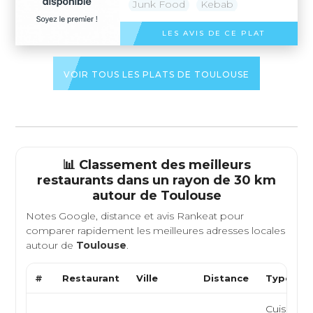
Junk Food
Kebab
LES AVIS DE CE PLAT
VOIR TOUS LES PLATS DE TOULOUSE
📊 Classement des meilleurs
restaurants dans un rayon de 30 km
autour de
Toulouse
Notes Google, distance et avis Rankeat pour
comparer rapidement les meilleures adresses locales
autour de
Toulouse
.
#
Restaurant
Ville
Distance
Type de 
Cuisine fr