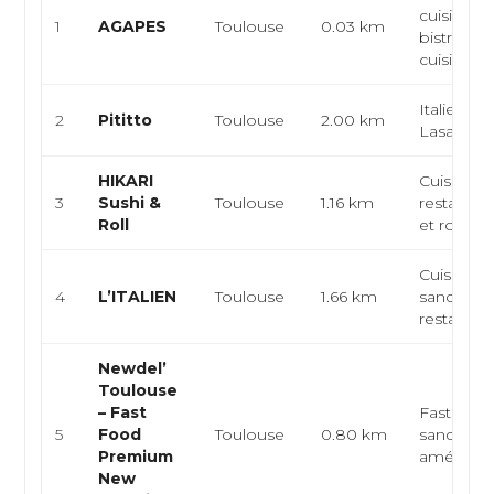
cuisine
1
AGAPES
Toulouse
0.03 km
bistrono
cuisine m
Italienne,
2
Pititto
Toulouse
2.00 km
Lasagnes
HIKARI
Cuisine j
3
Sushi &
Toulouse
1.16 km
restaurant
Roll
et rolls, su
Cuisine it
4
L’ITALIEN
Toulouse
1.66 km
sandwiche
restaurat
Newdel’
Toulouse
– Fast
Fast food
5
Food
Toulouse
0.80 km
sandwiche
Premium
américai
New