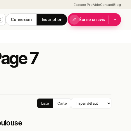
Espace Pro
Aide
Contact
Blog
Connexion
Inscription
Écrire un avis
K
Page 7
Liste
Carte
oulouse