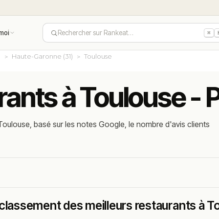
moi
Rechercher sur Rankeat…
⌘
e
Haute-Garonne (31)
Toulouse
rants à Toulouse - 
oulouse, basé sur les notes Google, le nombre d'avis clients
classement des meilleurs restaurants à T