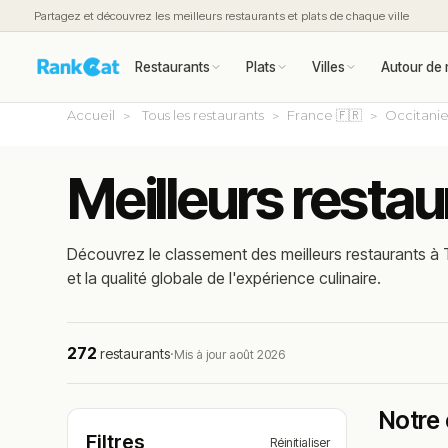
Partagez et découvrez les meilleurs restaurants et plats de chaque ville
Restaurants
Plats
Villes
Autour de 
Accueil
Tous les restaurants
France 🇫🇷
Occitani
Meilleurs restau
Découvrez le classement des meilleurs restaurants à T
et la qualité globale de l'expérience culinaire.
272
restaurants
·
Mis à jour août 2026
Notre 
Filtres
Réinitialiser