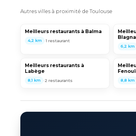
Autres villes à proximité de Toulouse
Meilleurs restaurants à Balma
Meilleu
Blagna
•
1 restaurant
4,2 km
6,2 km
Meilleurs restaurants à
Meilleu
Labège
Fenoui
•
2 restaurants
8,1 km
8,8 km