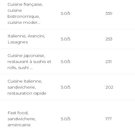
Cuisine française,
cuisine
5.0/5
359
bistronomique,
cuisine moder...
Italienne, Arancini,
5.0/5
253
Lasagnes
Cuisine japonaise,
restaurant à sushis et
5.0/5
231
rolls, sushi ...
Cuisine italienne,
sandwicherie,
5.0/5
202
restauration rapide
Fast food,
sandwicherie,
5.0/5
177
américaine