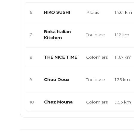
6
HIKO SUSHI
Pibrac
14.61 km
Boka Italian
7
Toulouse
1.12 km
Kitchen
8
THE NICE TIME
Colomiers
11.67 km
9
Chou Doux
Toulouse
1.35 km
10
Chez Mouna
Colomiers
9.93 km