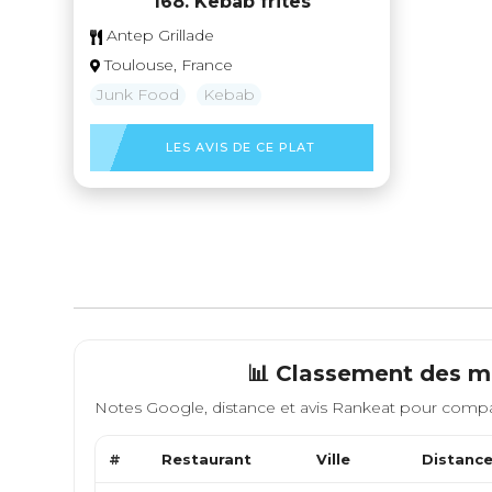
168. Kebab frites
Antep Grillade
Toulouse, France
Junk Food
Kebab
LES AVIS DE CE PLAT
📊 Classement des me
Notes Google, distance et avis Rankeat pour compa
#
Restaurant
Ville
Distanc