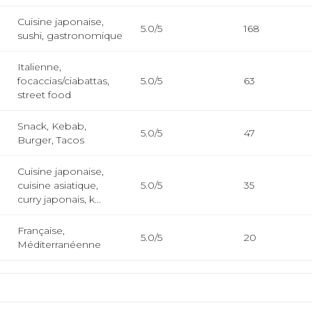
Cuisine japonaise,
5.0/5
168
sushi, gastronomique
Italienne,
focaccias/ciabattas,
5.0/5
63
street food
Snack, Kebab,
5.0/5
47
Burger, Tacos
Cuisine japonaise,
cuisine asiatique,
5.0/5
35
curry japonais, k...
Française,
5.0/5
20
Méditerranéenne