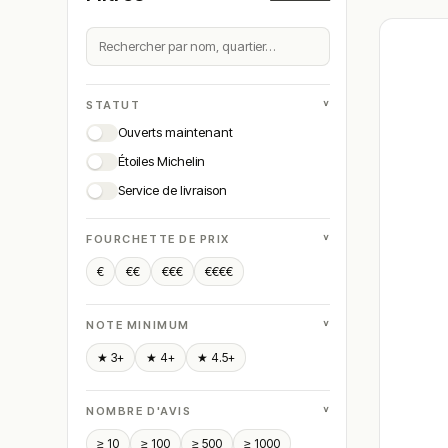
˅
STATUT
Ouverts maintenant
Étoiles Michelin
Service de livraison
˅
FOURCHETTE DE PRIX
€
€€
€€€
€€€€
˅
NOTE MINIMUM
★ 3+
★ 4+
★ 4.5+
˅
NOMBRE D'AVIS
≥ 10
≥ 100
≥ 500
≥ 1000