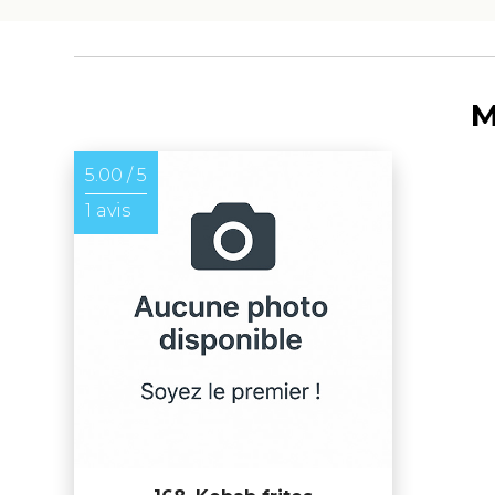
M
5.00 / 5
1 avis