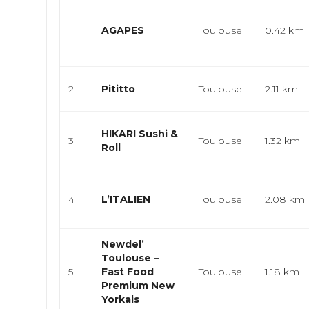
1
AGAPES
Toulouse
0.42 km
2
Pititto
Toulouse
2.11 km
HIKARI Sushi &
3
Toulouse
1.32 km
Roll
4
L’ITALIEN
Toulouse
2.08 km
Newdel’
Toulouse –
5
Fast Food
Toulouse
1.18 km
Premium New
Yorkais