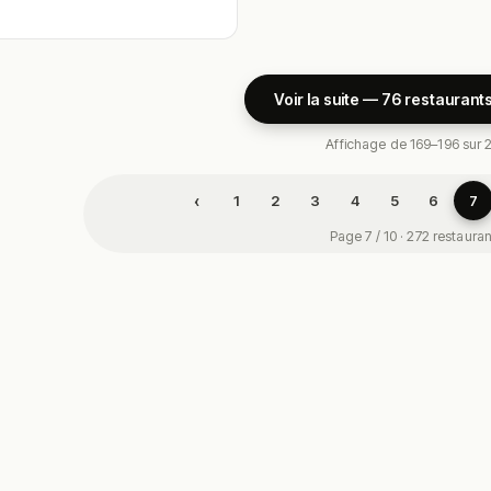
Voir la suite — 76 restaurant
Affichage de 169–196 sur 
‹
1
2
3
4
5
6
7
Page 7 / 10 · 272 restaura