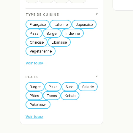
˅
TYPE DE CUISINE
Française
Italienne
Japonaise
Pizza
Burger
Indienne
Chinoise
Libanaise
Végétarienne
Voir tous
›
˅
PLATS
Burger
Pizza
Sushi
Salade
Pâtes
Tacos
Kebab
Poke bowl
Voir tous
›