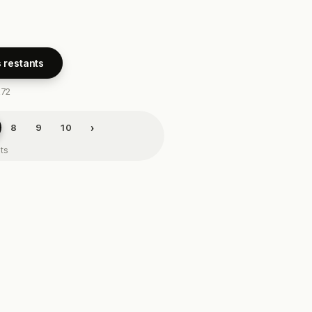
s restants
272
›
8
9
10
nts