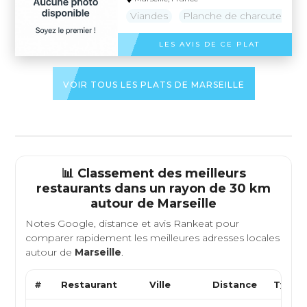
Viandes
Planche de charcuterie
LES AVIS DE CE PLAT
VOIR TOUS LES PLATS DE MARSEILLE
📊 Classement des meilleurs
restaurants dans un rayon de 30 km
autour de
Marseille
Notes Google, distance et avis Rankeat pour
comparer rapidement les meilleures adresses locales
autour de
Marseille
.
#
Restaurant
Ville
Distance
Type d