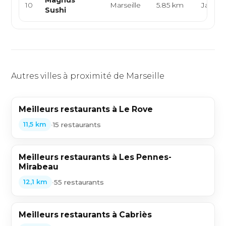
Magnus
10
Marseille
5.85 km
Japona
Sushi
Autres villes à proximité de Marseille
Meilleurs restaurants à Le Rove
•
15 restaurants
11,5 km
Meilleurs restaurants à Les Pennes-
Mirabeau
•
55 restaurants
12,1 km
Meilleurs restaurants à Cabriès