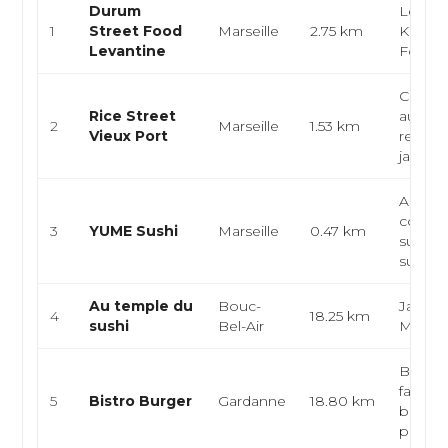
Durum
Levant
1
Street Food
Marseille
2.75 km
Kebab,
Levantine
Food
Cuisin
Rice Street
authen
2
Marseille
1.53 km
Vieux Port
restaur
japonai.
Apona
contem
3
YUME Sushi
Marseille
0.47 km
sushi b
sushi, s
Au temple du
Bouc-
Japonai
4
18.25 km
sushi
Bel-Air
Maki
Brasser
fait ma
5
Bistro Burger
Gardanne
18.80 km
bistrot
pro...