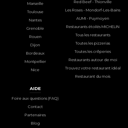
Red Beef - Thionville
Marseille
Les Roses - Mondorf-Les-Bains
Toulouse
AUMI - Puymoyen
Nantes
Restaurants étoilés MICHELIN
Grenoble
Tous les restaurants
Rouen
Toutes les pizzerias
Dijon
Toutes les crêperies
Bordeaux
Restaurants autour de moi
Montpellier
Trouvez votre restaurant idéal
Nice
Restaurant du mois
AIDE
Foire aux questions (FAQ)
Contact
Partenaires
Blog