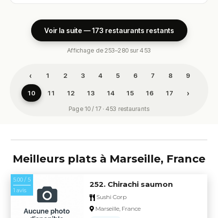
Voir la suite — 173 restaurants restants
Affichage de 253–280 sur 453
‹
1
2
3
4
5
6
7
8
9
›
10
11
12
13
14
15
16
17
Page 10 / 17 · 453 restaurants
Meilleurs plats à Marseille, France
5.00 / 5
252. Chirachi saumon
1 avis
Sushi Corp
Marseille, France