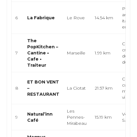
Pizzeri
artisan
6
La Fabrique
Le Rove
14.54 km
italien
emport
The
Café-c
PopKitchen –
créativ
7
Cantine •
Marseille
1.99 km
du mar
Cafe •
du jour.
Traiteur
Cave à
ET BON VENT
cuisine
8
–
La Ciotat
21.57 km
médite
RESTAURANT
vins na
Les
Natural’inn
Végéta
9
Pennes-
15.19 km
Café
Salade
Mirabeau