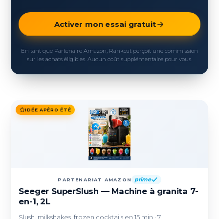
Activer mon essai gratuit
En tant que Partenaire Amazon, Rankeat perçoit une commission
sur les achats éligibles. Aucun coût supplémentaire pour vous.
IDÉE APÉRO ÉTÉ
prime
PARTENARIAT AMAZON
Seeger SuperSlush — Machine à granita 7-
en-1, 2L
Slush, milkshakes, frozen cocktails en 15 min · 7