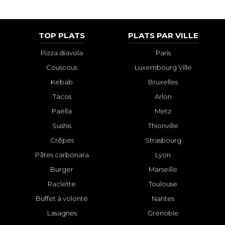
TOP PLATS
PLATS PAR VILLE
Pizza diavola
Paris
Couscous
Luxembourg Ville
Kebab
Bruxelles
Tacos
Arlon
Paëlla
Metz
Sushis
Thionville
Crêpes
Strasbourg
Pâtes carbonara
Lyon
Burger
Marseille
Raclette
Toulouse
Buffet à volonté
Nantes
Lasagnes
Grenoble