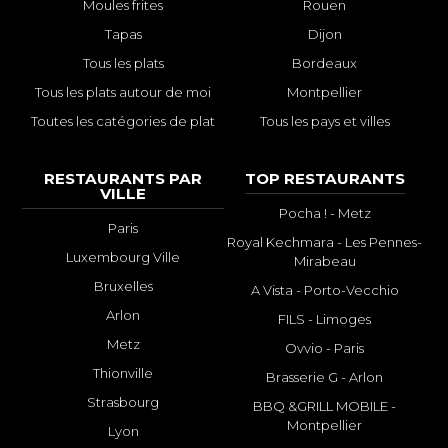
Moules frites
Rouen
Tapas
Dijon
Tous les plats
Bordeaux
Tous les plats autour de moi
Montpellier
Toutes les catégories de plat
Tous les pays et villes
RESTAURANTS PAR
TOP RESTAURANTS
VILLE
Pocha ! - Metz
Paris
Royal Kechmara - Les Pennes-
Luxembourg Ville
Mirabeau
Bruxelles
A Vista - Porto-Vecchio
Arlon
FILS - Limoges
Metz
Ovvio - Paris
Thionville
Brasserie G - Arlon
Strasbourg
BBQ &GRILL MOBILE -
Montpellier
Lyon