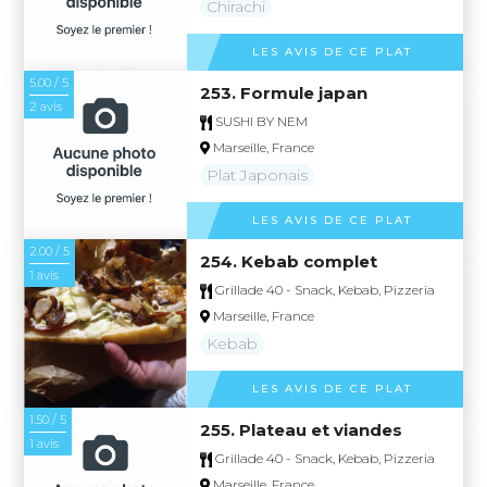
Chirachi
LES AVIS DE CE PLAT
5.00 / 5
253. Formule japan
2 avis
SUSHI BY NEM
Marseille, France
Plat Japonais
LES AVIS DE CE PLAT
2.00 / 5
254. Kebab complet
1 avis
Grillade 40 - Snack, Kebab, Pizzeria
Marseille, France
Kebab
LES AVIS DE CE PLAT
1.50 / 5
255. Plateau et viandes
1 avis
Grillade 40 - Snack, Kebab, Pizzeria
Marseille, France