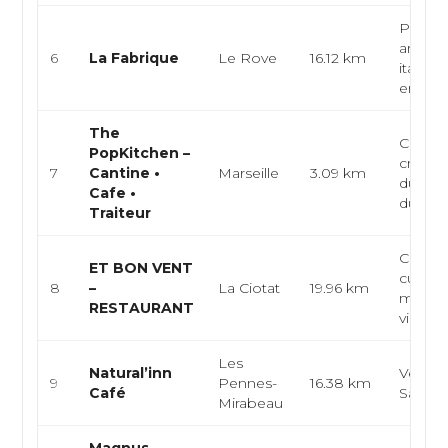
Pizzeri
artisan
6
La Fabrique
Le Rove
16.12 km
italien
emport
The
Café-c
PopKitchen –
créativ
7
Cantine •
Marseille
3.09 km
du mar
Cafe •
du jour.
Traiteur
Cave à
ET BON VENT
cuisine
8
–
La Ciotat
19.96 km
médite
RESTAURANT
vins na
Les
Natural’inn
Végéta
9
Pennes-
16.38 km
Café
Salade
Mirabeau