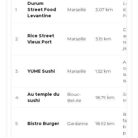
Durum
Levant
1
Street Food
Marseille
3.07 km
Kebab,
Levantine
Food
Cuisin
Rice Street
authen
2
Marseille
3.19 km
Vieux Port
restaur
japonai.
Apona
contem
3
YUME Sushi
Marseille
1.52 km
sushi b
sushi, s
Au temple du
Bouc-
Japonai
4
18.79 km
sushi
Bel-Air
Maki
Brasser
fait ma
5
Bistro Burger
Gardanne
18.92 km
bistrot
pro...