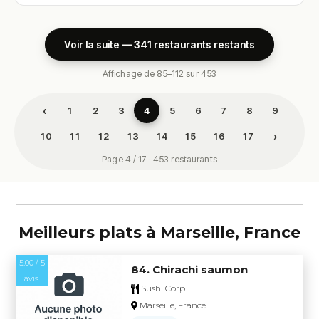
Voir la suite — 341 restaurants restants
Affichage de 85–112 sur 453
‹
1
2
3
4
5
6
7
8
9
›
10
11
12
13
14
15
16
17
Page 4 / 17 · 453 restaurants
Meilleurs plats à Marseille, France
5.00 / 5
84. Chirachi saumon
1 avis
Sushi Corp
Marseille, France