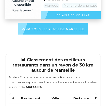
Viandes
Planche de charcuterie
LES AVIS DE CE PLAT
VOIR TOUS LES PLATS DE MARSEILLE
📊 Classement des meilleurs
restaurants dans un rayon de 30 km
autour de
Marseille
Notes Google, distance et avis Rankeat pour
comparer rapidement les meilleures adresses locales
autour de
Marseille
.
#
Restaurant
Ville
Distance
Type d