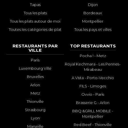
Tapas
Dijon
Tous les plats
Bordeaux
Tous les plats autour de moi
Montpellier
Toutes les catégories de plat
Tous les pays et villes
RESTAURANTS PAR
TOP RESTAURANTS
VILLE
Pocha ! - Metz
Paris
Royal Kechmara - Les Pennes-
Luxembourg Ville
Mirabeau
Bruxelles
A Vista - Porto-Vecchio
Arlon
FILS - Limoges
Metz
Ovvio - Paris
Thionville
Brasserie G - Arlon
Strasbourg
BBQ &GRILL MOBILE -
Montpellier
Lyon
Red Beef - Thionville
Marseille