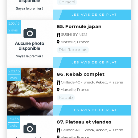
Chirachi
LES AVIS DE CE PLAT
5.00 / 5
85. Formule japan
2 avis
SUSHI BY NEM
Marseille, France
Plat Japonais
LES AVIS DE CE PLAT
2.00 / 5
86. Kebab complet
1 avis
Grillade 40 - Snack, Kebab, Pizzeria
Marseille, France
Kebab
LES AVIS DE CE PLAT
1.50 / 5
87. Plateau et viandes
1 avis
Grillade 40 - Snack, Kebab, Pizzeria
Marseille, France