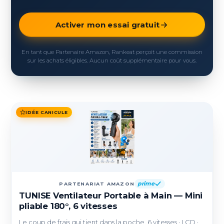
Activer mon essai gratuit
En tant que Partenaire Amazon, Rankeat perçoit une commission
sur les achats éligibles. Aucun coût supplémentaire pour vous.
IDÉE CANICULE
prime
PARTENARIAT AMAZON
TUNISE Ventilateur Portable à Main — Mini
pliable 180°, 6 vitesses
Le coup de frais qui tient dans la poche. 6 vitesses · LCD ·