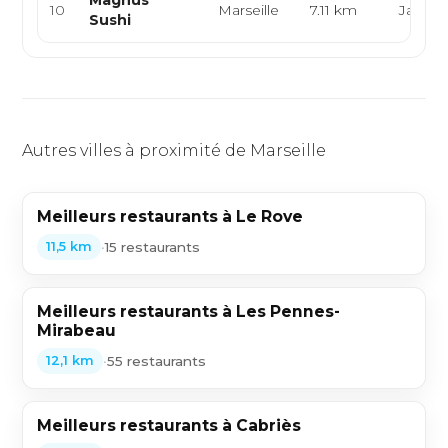
Magnus
10
Marseille
7.11 km
Japona
Sushi
Autres villes à proximité de Marseille
Meilleurs restaurants à Le Rove
•
15 restaurants
11,5 km
Meilleurs restaurants à Les Pennes-
Mirabeau
•
55 restaurants
12,1 km
Meilleurs restaurants à Cabriès