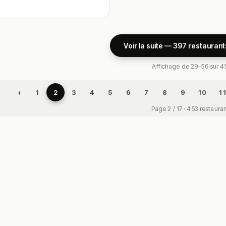
Voir la suite — 397 restaurant
Affichage de 29–56 sur 4
‹
1
2
3
4
5
6
7
8
9
10
1
Page 2 / 17 · 453 restaura