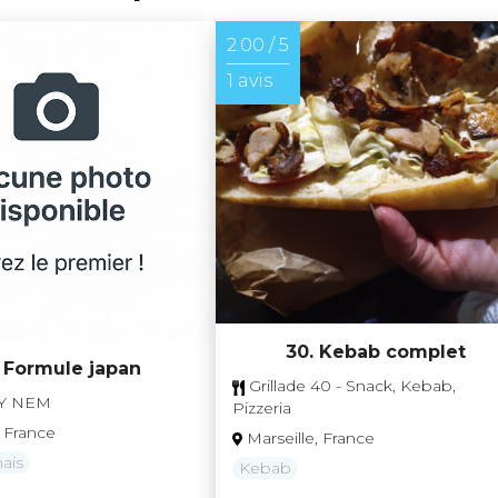
2.00 / 5
1 avis
30. Kebab complet
. Formule japan
Grillade 40 - Snack, Kebab,
Y NEM
Pizzeria
, France
Marseille, France
ais
Kebab