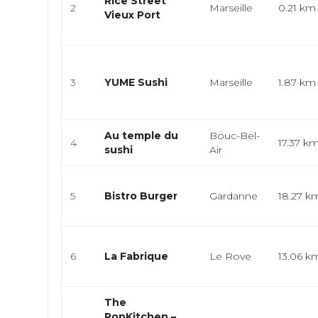
Rice Street
2
Marseille
0.21 km
Vieux Port
3
YUME Sushi
Marseille
1.87 km
Au temple du
Bouc-Bel-
4
17.37 k
sushi
Air
5
Bistro Burger
Gardanne
18.27 k
6
La Fabrique
Le Rove
13.06 k
The
PopKitchen –