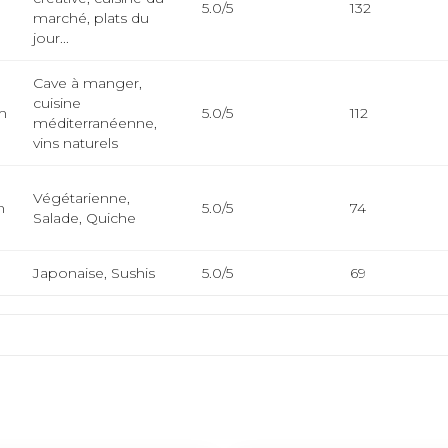
5.0/5
132
marché, plats du
jour...
Cave à manger,
cuisine
m
5.0/5
112
méditerranéenne,
vins naturels
Végétarienne,
m
5.0/5
74
Salade, Quiche
Japonaise, Sushis
5.0/5
69