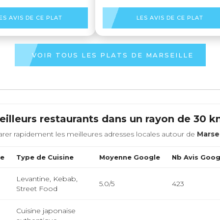
ES AVIS DE CE PLAT
LES AVIS DE CE PLAT
VOIR TOUS LES PLATS DE MARSEILLE
illeurs restaurants dans un rayon de 30 
rer rapidement les meilleures adresses locales autour de
Marsei
ce
Type de Cuisine
Moyenne Google
Nb Avis Goog
Levantine, Kebab,
5.0/5
423
Street Food
Cuisine japonaise