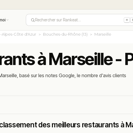
moi
Rechercher sur Rankeat…
⌘
-Alpes-Côte d'Azur
Bouches-du-Rhône (13)
Marseille
rants à Marseille - 
arseille, basé sur les notes Google, le nombre d'avis clients
classement des meilleurs restaurants à Ma