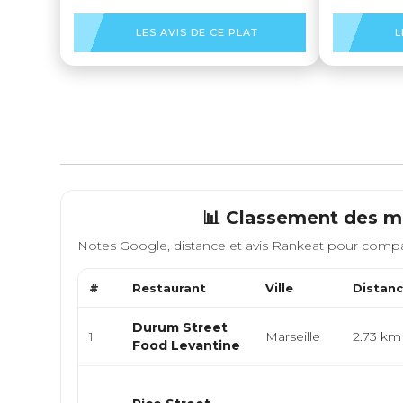
LES AVIS DE CE PLAT
L
📊 Classement des me
Notes Google, distance et avis Rankeat pour compa
#
Restaurant
Ville
Distan
Durum Street
1
Marseille
2.73 km
Food Levantine