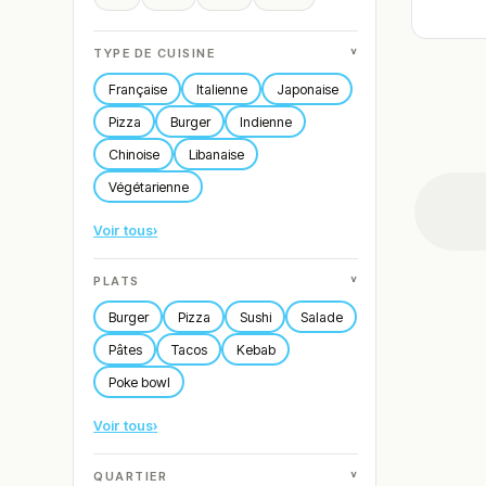
˅
TYPE DE CUISINE
Française
Italienne
Japonaise
Pizza
Burger
Indienne
Chinoise
Libanaise
Végétarienne
Voir tous
›
˅
PLATS
Burger
Pizza
Sushi
Salade
Pâtes
Tacos
Kebab
Poke bowl
Voir tous
›
˅
QUARTIER