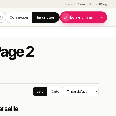
Espace Pro
Aide
Contact
Blog
Connexion
Inscription
Écrire un avis
K
Page 2
Liste
Carte
rseille