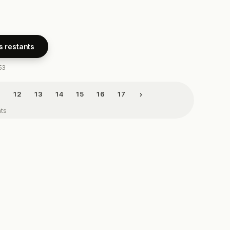
s restants
53
›
1
12
13
14
15
16
17
nts