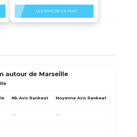
LES AVIS DE CE PLAT
km autour de
Marseille
lle
.
le
Nb Avis Rankeat
Moyenne Avis Rankeat
—
—