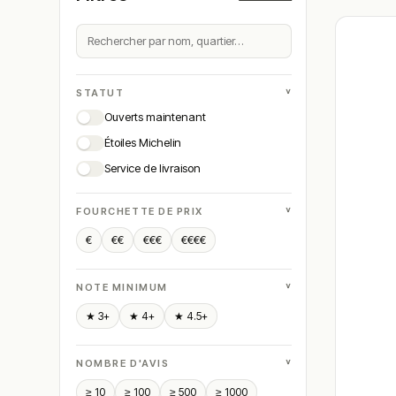
˅
STATUT
Ouverts maintenant
Étoiles Michelin
Service de livraison
˅
FOURCHETTE DE PRIX
€
€€
€€€
€€€€
˅
NOTE MINIMUM
★ 3+
★ 4+
★ 4.5+
˅
NOMBRE D'AVIS
≥ 10
≥ 100
≥ 500
≥ 1000