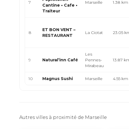
7
Marseille
1.38 km
Cantine • Cafe •
Traiteur
ET BON VENT –
8
La Ciotat
23.05 k
RESTAURANT
Les
9
Natural’inn Café
Pennes-
13.87 k
Mirabeau
10
Magnus Sushi
Marseille
4.55 km
Autres villes à proximité de Marseille