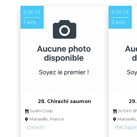
5.00 / 5
5.00 / 5
1 avis
2 avis
28. Chirachi saumon
29
Sushi Corp
SUSHI B
Marseille, France
Marseille
Chirachi
Plat Japon