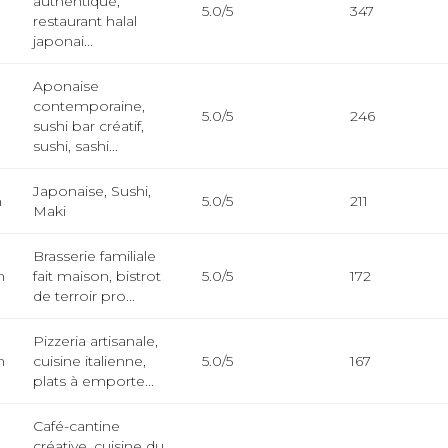
authentique,
5.0/5
347
restaurant halal
japonai...
Aponaise
contemporaine,
5.0/5
246
sushi bar créatif,
sushi, sashi...
Japonaise, Sushi,
m
5.0/5
211
Maki
Brasserie familiale
m
fait maison, bistrot
5.0/5
172
de terroir pro...
Pizzeria artisanale,
m
cuisine italienne,
5.0/5
167
plats à emporte...
Café-cantine
créative, cuisine du