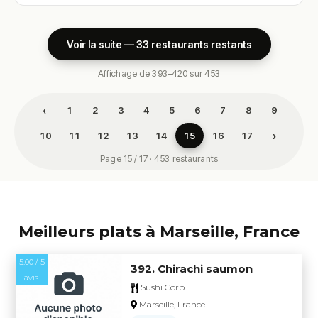
Voir la suite — 33 restaurants restants
Affichage de 393–420 sur 453
‹
1
2
3
4
5
6
7
8
9
›
10
11
12
13
14
15
16
17
Page 15 / 17 · 453 restaurants
Meilleurs plats à Marseille, France
5.00 / 5
392. Chirachi saumon
1 avis
Sushi Corp
Marseille, France