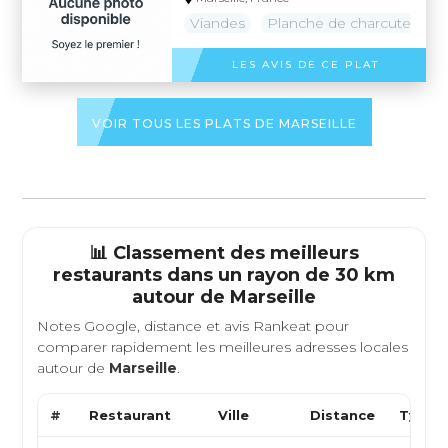
Viandes
Planche de charcuterie
LES AVIS DE CE PLAT
VOIR TOUS LES PLATS DE MARSEILLE
📊 Classement des meilleurs
restaurants dans un rayon de 30 km
autour de
Marseille
Notes Google, distance et avis Rankeat pour
comparer rapidement les meilleures adresses locales
autour de
Marseille
.
#
Restaurant
Ville
Distance
Type d