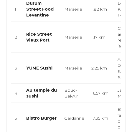
Durum
Levant
1
Street Food
Marseille
1.82 km
Kebab,
Levantine
Food
Cuisin
Rice Street
authen
2
Marseille
1.17 km
Vieux Port
restaur
japonai.
Apona
contem
3
YUME Sushi
Marseille
2.25 km
sushi b
sushi, s
Au temple du
Bouc-
Japonai
4
16.57 km
sushi
Bel-Air
Maki
Brasser
fait ma
5
Bistro Burger
Gardanne
17.35 km
bistrot
pro...