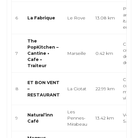
Pizzeri
artisan
6
La Fabrique
Le Rove
13.08 km
italien
emport
The
Café-c
PopKitchen –
créativ
7
Cantine •
Marseille
0.42 km
du mar
Cafe •
du jour.
Traiteur
Cave à
ET BON VENT
cuisine
8
–
La Ciotat
22.99 km
médite
RESTAURANT
vins na
Les
Natural’inn
Végéta
9
Pennes-
13.42 km
Café
Salade
Mirabeau