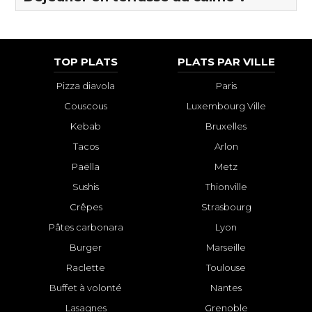
TOP PLATS
PLATS PAR VILLE
Pizza diavola
Paris
Couscous
Luxembourg Ville
Kebab
Bruxelles
Tacos
Arlon
Paëlla
Metz
Sushis
Thionville
Crêpes
Strasbourg
Pâtes carbonara
Lyon
Burger
Marseille
Raclette
Toulouse
Buffet à volonté
Nantes
Lasagnes
Grenoble