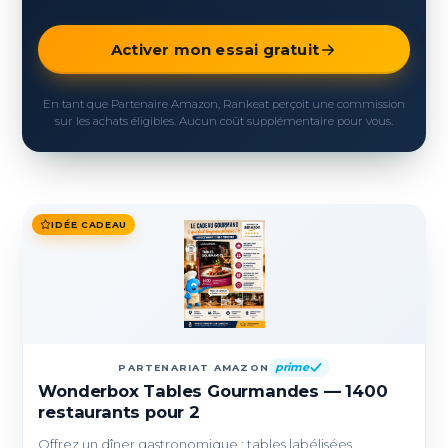
Activer mon essai gratuit
En tant que Partenaire Amazon, Rankeat perçoit une commission
sur les achats éligibles. Aucun coût supplémentaire pour vous.
IDÉE CADEAU
prime
PARTENARIAT AMAZON
Wonderbox Tables Gourmandes — 1400
restaurants pour 2
Offrez un dîner gastronomique : tables labélisées,