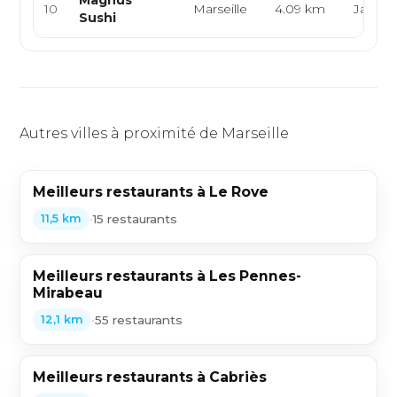
Magnus
10
Marseille
4.09 km
Japona
Sushi
Autres villes à proximité de Marseille
Meilleurs restaurants à Le Rove
•
15 restaurants
11,5 km
Meilleurs restaurants à Les Pennes-
Mirabeau
•
55 restaurants
12,1 km
Meilleurs restaurants à Cabriès