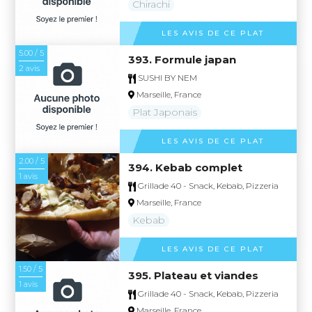
Chirachi
LES AVIS DE CE PLAT
5.00 / 5
393. Formule japan
2 avis
SUSHI BY NEM
Marseille, France
Plat Japonais
LES AVIS DE CE PLAT
2.00 / 5
394. Kebab complet
1 avis
Grillade 40 - Snack, Kebab, Pizzeria
Marseille, France
Kebab
LES AVIS DE CE PLAT
1.50 / 5
395. Plateau et viandes
1 avis
Grillade 40 - Snack, Kebab, Pizzeria
Marseille, France