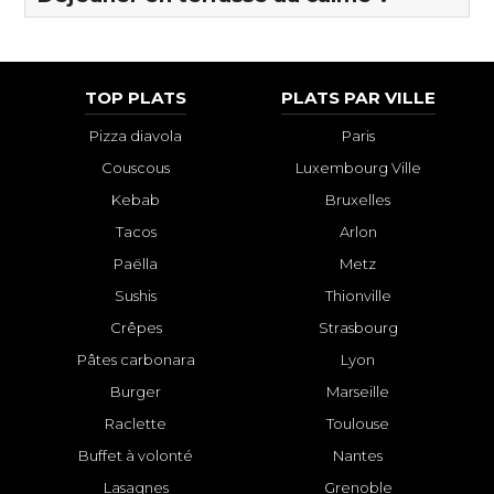
TOP PLATS
PLATS PAR VILLE
Pizza diavola
Paris
Couscous
Luxembourg Ville
Kebab
Bruxelles
Tacos
Arlon
Paëlla
Metz
Sushis
Thionville
Crêpes
Strasbourg
Pâtes carbonara
Lyon
Burger
Marseille
Raclette
Toulouse
Buffet à volonté
Nantes
Lasagnes
Grenoble