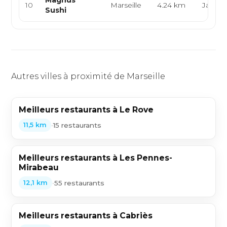
Magnus
10
Marseille
4.24 km
Japona
Sushi
Autres villes à proximité de Marseille
Meilleurs restaurants à Le Rove
•
15 restaurants
11,5 km
Meilleurs restaurants à Les Pennes-
Mirabeau
•
55 restaurants
12,1 km
Meilleurs restaurants à Cabriès