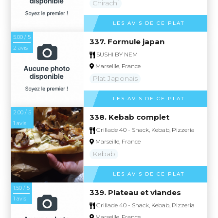
Chirachi
LES AVIS DE CE PLAT
5.00 / 5
337. Formule japan
2 avis
SUSHI BY NEM
Marseille, France
Plat Japonais
LES AVIS DE CE PLAT
2.00 / 5
338. Kebab complet
1 avis
Grillade 40 - Snack, Kebab, Pizzeria
Marseille, France
Kebab
LES AVIS DE CE PLAT
1.50 / 5
339. Plateau et viandes
1 avis
Grillade 40 - Snack, Kebab, Pizzeria
Marseille, France