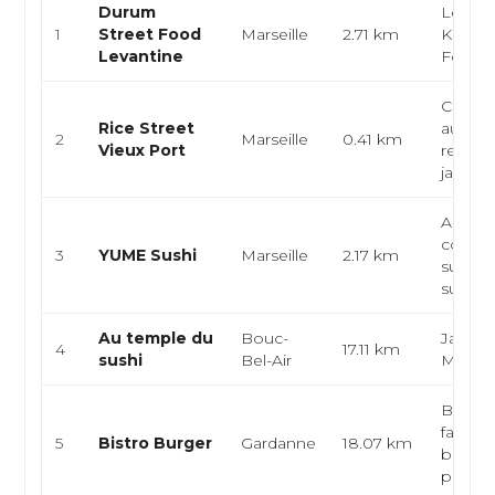
Durum
Levant
1
Street Food
Marseille
2.71 km
Kebab,
Levantine
Food
Cuisin
Rice Street
authen
2
Marseille
0.41 km
Vieux Port
restaur
japonai.
Apona
contem
3
YUME Sushi
Marseille
2.17 km
sushi b
sushi, s
Au temple du
Bouc-
Japonai
4
17.11 km
sushi
Bel-Air
Maki
Brasser
fait ma
5
Bistro Burger
Gardanne
18.07 km
bistrot
pro...