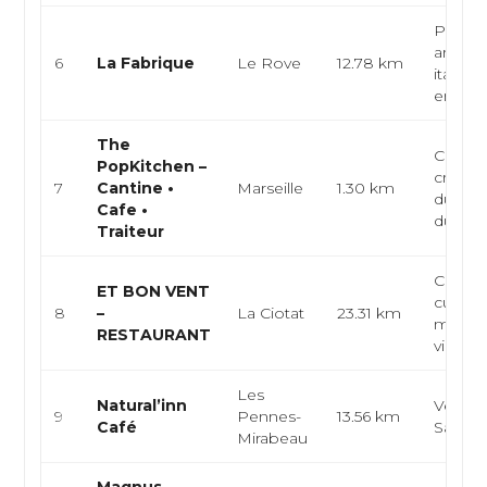
Pizzeri
artisan
6
La Fabrique
Le Rove
12.78 km
italien
emport
The
Café-c
PopKitchen –
créativ
7
Cantine •
Marseille
1.30 km
du mar
Cafe •
du jour.
Traiteur
Cave à
ET BON VENT
cuisine
8
–
La Ciotat
23.31 km
médite
RESTAURANT
vins na
Les
Natural’inn
Végéta
9
Pennes-
13.56 km
Café
Salade
Mirabeau