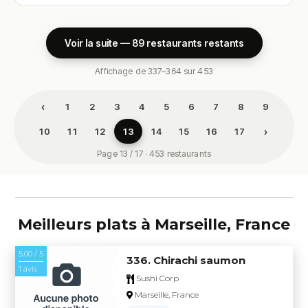
Voir la suite — 89 restaurants restants
Affichage de 337–364 sur 453
‹
1
2
3
4
5
6
7
8
9
›
10
11
12
13
14
15
16
17
Page 13 / 17 · 453 restaurants
Meilleurs plats à Marseille, France
5.00 / 5
336. Chirachi saumon
1 avis
Sushi Corp
Marseille, France