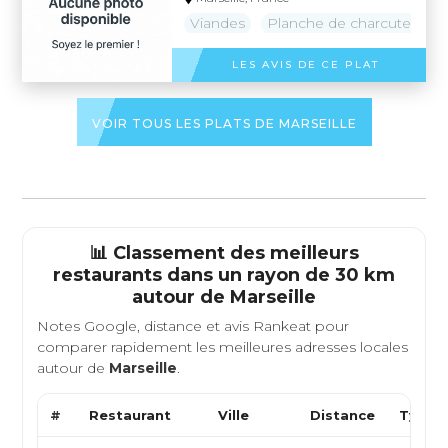
Viandes
Planche de charcuterie
LES AVIS DE CE PLAT
VOIR TOUS LES PLATS DE MARSEILLE
📊 Classement des meilleurs
restaurants dans un rayon de 30 km
autour de
Marseille
Notes Google, distance et avis Rankeat pour
comparer rapidement les meilleures adresses locales
autour de
Marseille
.
#
Restaurant
Ville
Distance
Type d