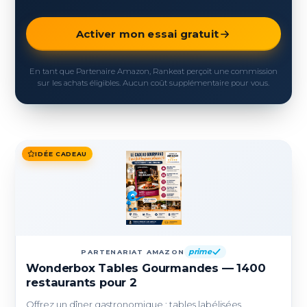
Activer mon essai gratuit
En tant que Partenaire Amazon, Rankeat perçoit une commission
sur les achats éligibles. Aucun coût supplémentaire pour vous.
IDÉE CADEAU
prime
PARTENARIAT AMAZON
Wonderbox Tables Gourmandes — 1400
restaurants pour 2
Offrez un dîner gastronomique : tables labélisées,