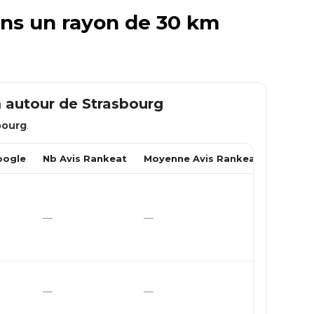
ans un rayon de 30 km
m autour de
Strasbourg
bourg
.
oogle
Nb Avis Rankeat
Moyenne Avis Rankeat
—
—
—
—