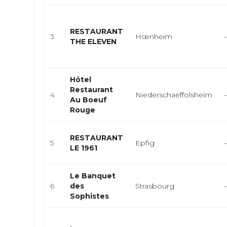
RESTAURANT
3
Hœnheim
THE ELEVEN
Hôtel
Restaurant
4
Niederschaeffolsheim
Au Boeuf
Rouge
RESTAURANT
5
Epfig
LE 1961
Le Banquet
6
des
Strasbourg
Sophistes