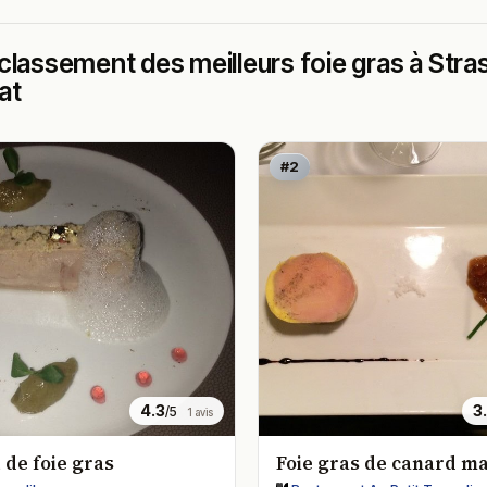
classement des meilleurs foie gras à Stras
at
#2
4.3
3
/5
1 avis
 de foie gras
Foie gras de canard m