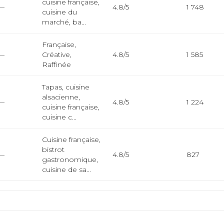
cuisine française,
—
4.8/5
1 748
cuisine du
marché, ba...
Française,
—
Créative,
4.8/5
1 585
Raffinée
Tapas, cuisine
alsacienne,
—
4.8/5
1 224
cuisine française,
cuisine c...
Cuisine française,
bistrot
—
4.8/5
827
gastronomique,
cuisine de sa...