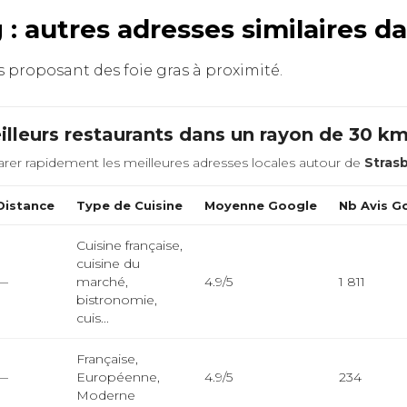
 : autres adresses similaires d
ts proposant des foie gras à proximité.
lleurs restaurants dans un rayon de 30 k
rer rapidement les meilleures adresses locales autour de
Stras
Distance
Type de Cuisine
Moyenne Google
Nb Avis G
Cuisine française,
cuisine du
—
marché,
4.9/5
1 811
bistronomie,
cuis...
Française,
—
Européenne,
4.9/5
234
Moderne