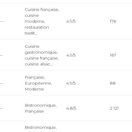
Cuisine française,
cuisine
—
moderne,
4.9/5
176
restauration
tradit...
Cuisine
gastronomique,
—
4.9/5
167
cuisine française,
cuisine alsac...
Française,
—
Européenne,
4.9/5
88
Moderne
Bistronomique,
—
4.8/5
2 121
Française
Bistronomique,