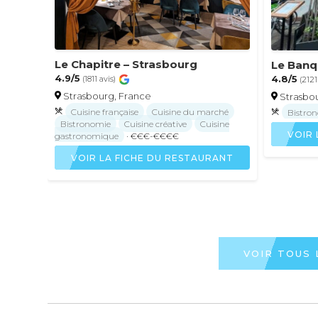
Le Chapitre – Strasbourg
Le Banq
4.9/5
4.8/5
(1811 avis)
(2121
Strasbourg, France
Strasbo
Cuisine française
Cuisine du marché
Bistro
Bistronomie
Cuisine créative
Cuisine
VOIR 
gastronomique
· €€€-€€€€
VOIR LA FICHE DU RESTAURANT
VOIR TOUS