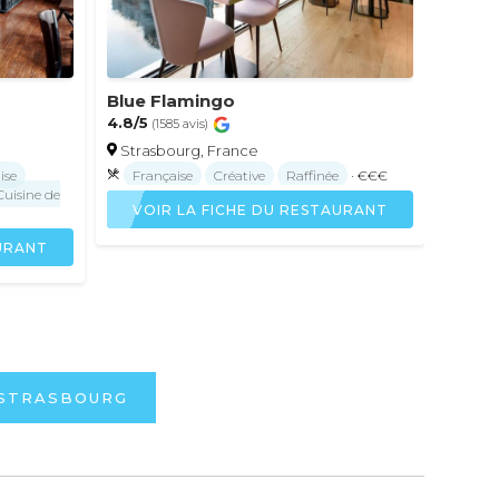
Blue Flamingo
4.8/5
(1585 avis)
Strasbourg, France
ise
Française
Créative
Raffinée
· €€€
Cuisine de
VOIR LA FICHE DU RESTAURANT
AURANT
 STRASBOURG