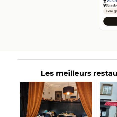
Au Cr
Strasb
Foie g
Les meilleurs resta