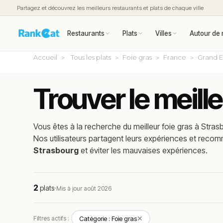
Partagez et découvrez les meilleurs restaurants et plats de chaque ville
Restaurants
Plats
Villes
Autour de 
Accueil
Tous les plats
Foie gras
France
Grand E
Trouver le meill
Vous êtes à la recherche du meilleur
foie gras
à
Stras
Nos utilisateurs partagent leurs expériences et reco
Strasbourg
et éviter les mauvaises expériences.
2
plats
·
Mis à jour août 2026
✕
Filtres actifs :
Catégorie : Foie gras