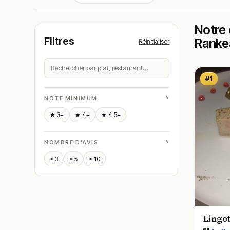
Notre 
Filtres
Ranke
Réinitialiser
#1
˅
NOTE MINIMUM
★ 3+
★ 4+
★ 4.5+
˅
NOMBRE D'AVIS
≥ 3
≥ 5
≥ 10
Lingot