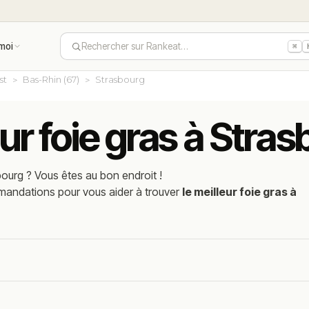
moi
Rechercher sur Rankeat…
⌘
st
Bas-Rhin (67)
Strasbourg
eur foie gras à Stra
bourg
? Vous êtes au bon endroit !
mmandations pour vous aider à trouver
le meilleur foie gras à