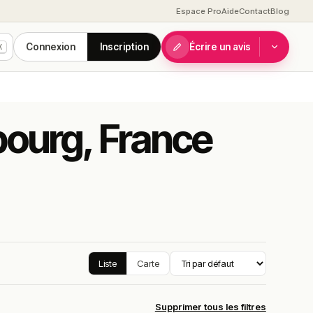
Espace Pro
Aide
Contact
Blog
Connexion
Inscription
Écrire un avis
K
sbourg, France
Liste
Carte
Supprimer tous les filtres