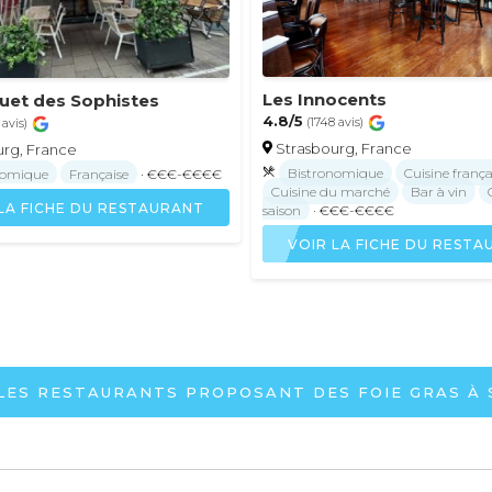
Les Innocents
uet des Sophistes
4.8/5
(1748 avis)
 avis)
Strasbourg, France
urg, France
Bistronomique
Cuisine frança
nomique
Française
· €€€-€€€€
Cuisine du marché
Bar à vin
LA FICHE DU RESTAURANT
saison
· €€€-€€€€
VOIR LA FICHE DU REST
 LES RESTAURANTS PROPOSANT DES FOIE GRAS À