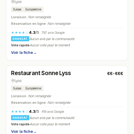
Lyss
Suisse
Européenne
Livraison :
Non renseignée
Réservation en ligne :
Non renseignée
4.3
/5
★★★★☆
· 797 avis Google
Aucun avis par la communauté
RANKEAT
Vote rapide
Aucun vote pour le moment
Voir la fiche
→
Fermé
(11:00 – 23:00)
Restaurant Sonne Lyss
€€-€€€
N° 28
Lyss
Suisse
Européenne
Livraison :
Non renseignée
Réservation en ligne :
Non renseignée
4.3
/5
★★★★☆
· 419 avis Google
Aucun avis par la communauté
RANKEAT
Vote rapide
Aucun vote pour le moment
Voir la fiche
→