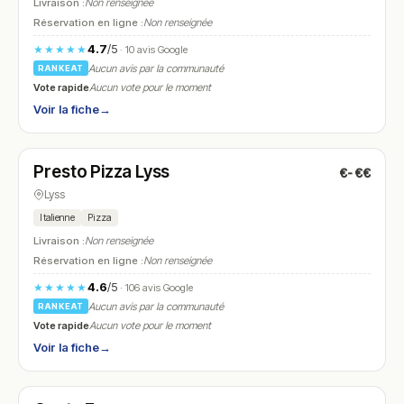
Livraison :
Non renseignée
Réservation en ligne :
Non renseignée
4.7
/5
★★★★★
· 10 avis Google
Aucun avis par la communauté
RANKEAT
Vote rapide
Aucun vote pour le moment
Voir la fiche
→
Fermé
(17:30 – 22:00)
Presto Pizza Lyss
€-€€
N° 16
Lyss
Italienne
Pizza
Livraison :
Non renseignée
Réservation en ligne :
Non renseignée
4.6
/5
★★★★★
· 106 avis Google
Aucun avis par la communauté
RANKEAT
Vote rapide
Aucun vote pour le moment
Voir la fiche
→
Ouvert
(07:00 – 14:00)