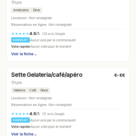
Lyss
Américaine
Diner
Livraison :
Non renseignée
Réservation en ligne :
Non renseignée
4.5
/5
★★★★★
· 133 avis Google
Aucun avis par la communauté
RANKEAT
Vote rapide
Aucun vote pour le moment
Voir la fiche
→
Fermé
(12:00 – 22:00)
Sette Gelateria/café/apéro
€-€€
N° 23
Lyss
Italienne
Café
Glace
Livraison :
Non renseignée
Réservation en ligne :
Non renseignée
4.5
/5
★★★★★
· 117 avis Google
Aucun avis par la communauté
RANKEAT
Vote rapide
Aucun vote pour le moment
Voir la fiche
→