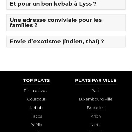
Et pour un bon kebab à Lyss ?
Une adresse conviviale pour les
familles ?
Envie d’exotisme (indien, thaï) ?
TOP PLATS
PLATS PAR VILLE
Pizza diavola
Paris
Couscous
Luxembourg Ville
Kebab
Bruxelles
Tacos
Arlon
Paëlla
Metz