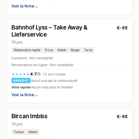
Voir la fiche
→
Fermé
(10:30 – 21:30)
Bahnhof Lyss – Take Away &
€-€€
N° 14
Lieferservice
Lyss
Restauration rapide
Pizza
Kebab
Burger
Tacos
Livraison :
Non renseignée
Réservation en ligne :
Non renseignée
4.7
/5
★★★★★
· 72 avis Google
Aucun avis par la communauté
RANKEAT
Vote rapide
Aucun vote pour le moment
Voir la fiche
→
Fermé
(11:00 – 13:00, 16:00 – 22:00)
Bircan Imbiss
€-€€
N° 15
Lyss
Turque
Kebab