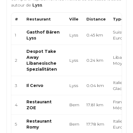
autour de
Lyss
.
#
Restaurant
Ville
Distance
Type de 
Gasthof Bären
Suisse,
1
Lyss
0.45 km
Lyss
Europée
Despot Take
Away
Libanaise
2
Lyss
0.24 km
Libanesische
Moyen-Or
Spezialitäten
Italienne,
3
Il Cervo
Lyss
0.04 km
Glace, Pi
Restaurant
Française
4
Bern
17.81 km
ZOE
Méditerr
Restaurant
Italienne,
5
Bern
17.78 km
Romy
Europée