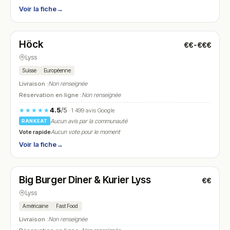
Voir la fiche
→
Fermé
(11:00 – 23:00)
Höck
€€-€€€
N° 19
Lyss
Suisse
Européenne
Livraison :
Non renseignée
Réservation en ligne :
Non renseignée
4.5
/5
★★★★★
· 1 499 avis Google
Aucun avis par la communauté
RANKEAT
Vote rapide
Aucun vote pour le moment
Voir la fiche
→
Fermé
(10:00 – 23:00)
Big Burger Diner & Kurier Lyss
€€
N° 20
Lyss
Américaine
Fast Food
Livraison :
Non renseignée