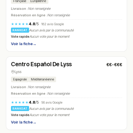
Française
Européenne
Livraison :
Non renseignée
Réservation en ligne :
Non renseignée
4.8
/5
★★★★★
· 182 avis Google
Aucun avis par la communauté
RANKEAT
Vote rapide
Aucun vote pour le moment
Voir la fiche
→
Fermé
(18:30 – 00:30)
Centro Español De Lyss
€€-€€€
N° 6
Lyss
Espagnole
Méditerranéenne
Livraison :
Non renseignée
Réservation en ligne :
Non renseignée
4.8
/5
★★★★★
· 56 avis Google
Aucun avis par la communauté
RANKEAT
Vote rapide
Aucun vote pour le moment
Voir la fiche
→
Fermé
(11:30 – 14:00, 17:30 – 21:00)