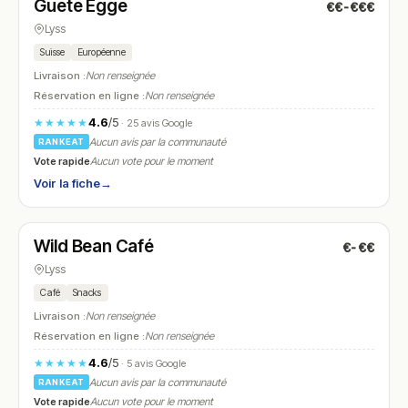
Guete Egge
€€-€€€
N° 17
Lyss
Suisse
Européenne
Livraison :
Non renseignée
Réservation en ligne :
Non renseignée
4.6
/5
★★★★★
· 25 avis Google
Aucun avis par la communauté
RANKEAT
Vote rapide
Aucun vote pour le moment
Voir la fiche
→
Ouvert
(05:30 – 22:00)
Wild Bean Café
€-€€
N° 18
Lyss
Café
Snacks
Livraison :
Non renseignée
Réservation en ligne :
Non renseignée
4.6
/5
★★★★★
· 5 avis Google
Aucun avis par la communauté
RANKEAT
Vote rapide
Aucun vote pour le moment