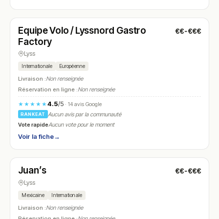
Fermé
Equipe Volo / Lyssnord Gastro
€€-€€€
N° 24
Factory
Lyss
Internationale
Européenne
Livraison :
Non renseignée
Réservation en ligne :
Non renseignée
4.5
/5
★★★★★
· 14 avis Google
Aucun avis par la communauté
RANKEAT
Vote rapide
Aucun vote pour le moment
Voir la fiche
→
Ouvert
(06:30 – 23:00)
Juan’s
€€-€€€
N° 25
Lyss
Mexicaine
Internationale
Livraison :
Non renseignée
Réservation en ligne :
Non renseignée