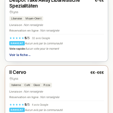
Despot Take Away Libanesische
€-€€
N° 2
★
Spezialitäten
Lyss
Libanaise
Moyen-Orient
Livraison :
Non renseignée
Réservation en ligne :
Non renseignée
5
/5
★★★★★
· 32 avis Google
Aucun avis par la communauté
RANKEAT
Vote rapide
Aucun vote pour le moment
Voir la fiche
→
Fermé
Il Cervo
€€-€€€
N° 3
★
Lyss
Italienne
Café
Glace
Pizza
Livraison :
Non renseignée
Réservation en ligne :
Non renseignée
5
/5
★★★★★
· 4 avis Google
Aucun avis par la communauté
RANKEAT