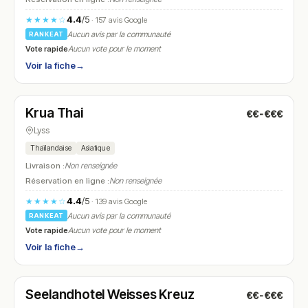
4.4
/5
★★★★☆
· 157 avis Google
Aucun avis par la communauté
RANKEAT
Vote rapide
Aucun vote pour le moment
Voir la fiche
→
Fermé
(11:30 – 14:00, 17:30 – 21:30)
Krua Thai
€€-€€€
N° 26
Lyss
Thaïlandaise
Asiatique
Livraison :
Non renseignée
Réservation en ligne :
Non renseignée
4.4
/5
★★★★☆
· 139 avis Google
Aucun avis par la communauté
RANKEAT
Vote rapide
Aucun vote pour le moment
Voir la fiche
→
Ouvert
(07:00 – 23:30)
Seelandhotel Weisses Kreuz
€€-€€€
N° 27