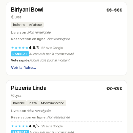
Biriyani Bowl
€€-€€€
N° 7
Lyss
Indienne
Asiatique
Livraison :
Non renseignée
Réservation en ligne :
Non renseignée
4.8
/5
★★★★★
· 52 avis Google
Aucun avis par la communauté
RANKEAT
Vote rapide
Aucun vote pour le moment
Voir la fiche
→
Fermé
(11:00 – 14:00, 17:00 – 23:00)
Pizzeria Linda
€€-€€€
N° 8
Lyss
Italienne
Pizza
Méditerranéenne
Livraison :
Non renseignée
Réservation en ligne :
Non renseignée
4.8
/5
★★★★★
· 29 avis Google
Aucun avis par la communauté
RANKEAT