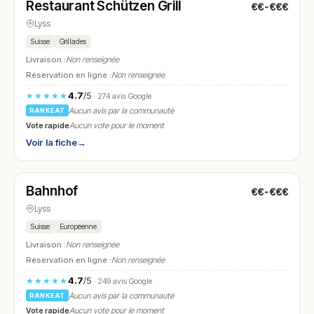
Restaurant Schützen Grill
€€-€€€
N° 12
Lyss
Suisse
Grillades
Livraison :
Non renseignée
Réservation en ligne :
Non renseignée
4.7
/5
★★★★★
· 274 avis Google
Aucun avis par la communauté
RANKEAT
Vote rapide
Aucun vote pour le moment
Voir la fiche
→
Fermé
(16:00 – 00:30)
Bahnhof
€€-€€€
N° 13
Lyss
Suisse
Européenne
Livraison :
Non renseignée
Réservation en ligne :
Non renseignée
4.7
/5
★★★★★
· 249 avis Google
Aucun avis par la communauté
RANKEAT
Vote rapide
Aucun vote pour le moment