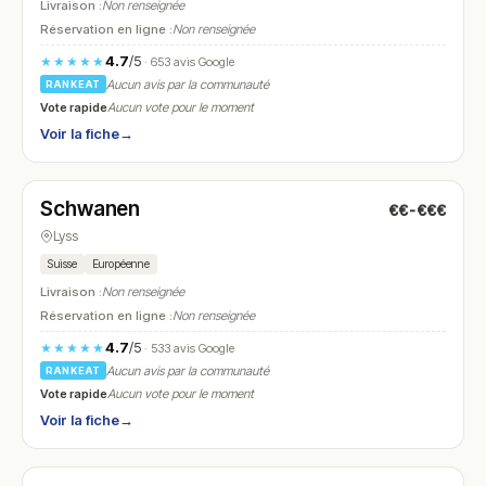
Livraison :
Non renseignée
Réservation en ligne :
Non renseignée
4.7
/5
★★★★★
· 653 avis Google
Aucun avis par la communauté
RANKEAT
Vote rapide
Aucun vote pour le moment
Voir la fiche
→
Fermé
(11:30 – 14:30, 17:30 – 23:30)
Schwanen
€€-€€€
N° 11
Lyss
Suisse
Européenne
Livraison :
Non renseignée
Réservation en ligne :
Non renseignée
4.7
/5
★★★★★
· 533 avis Google
Aucun avis par la communauté
RANKEAT
Vote rapide
Aucun vote pour le moment
Voir la fiche
→
Fermé
(11:30 – 14:00, 18:00 – 23:30)