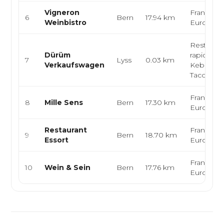
Vigneron
Française
6
Bern
17.94 km
Weinbistro
Europée
Restaurat
Dürüm
rapide, S
7
Lyss
0.03 km
Verkaufswagen
Kebab, B
Tacos
Française
8
Mille Sens
Bern
17.30 km
Europée
Restaurant
Française
9
Bern
18.70 km
Essort
Europée
Française
10
Wein & Sein
Bern
17.76 km
Europée