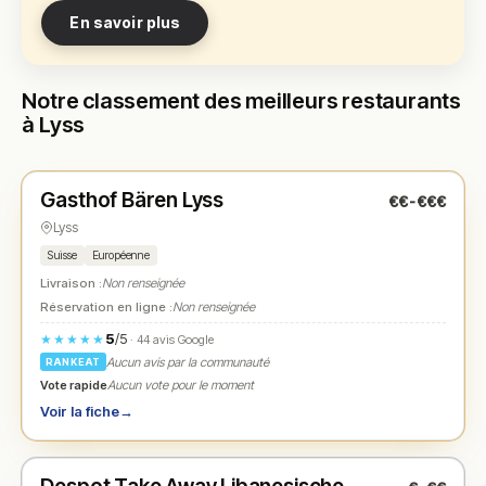
En savoir plus
Notre classement des meilleurs restaurants
à Lyss
Fermé
(10:30 – 23:00)
Gasthof Bären Lyss
€€-€€€
N° 1
★
Lyss
Suisse
Européenne
Livraison :
Non renseignée
Réservation en ligne :
Non renseignée
5
/5
★★★★★
· 44 avis Google
Aucun avis par la communauté
RANKEAT
Vote rapide
Aucun vote pour le moment
Voir la fiche
→
Fermé
(11:00 – 20:00)