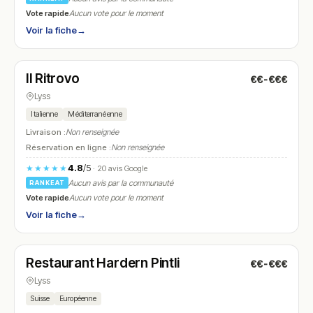
Vote rapide
Aucun vote pour le moment
Voir la fiche
→
Fermé
(18:30 – 23:30)
Il Ritrovo
€€-€€€
N° 9
Lyss
Italienne
Méditerranéenne
Livraison :
Non renseignée
Réservation en ligne :
Non renseignée
4.8
/5
★★★★★
· 20 avis Google
Aucun avis par la communauté
RANKEAT
Vote rapide
Aucun vote pour le moment
Voir la fiche
→
Fermé
(09:00 – 23:00)
Restaurant Hardern Pintli
€€-€€€
N° 10
Lyss
Suisse
Européenne