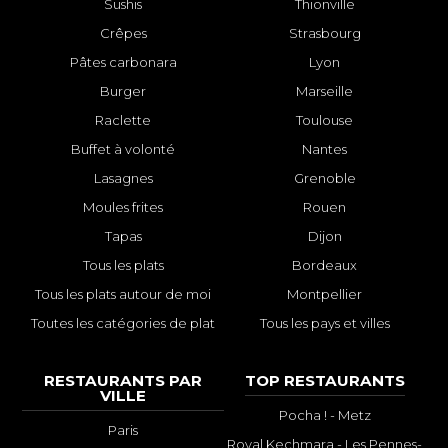
Sushis
Thionville
Crêpes
Strasbourg
Pâtes carbonara
Lyon
Burger
Marseille
Raclette
Toulouse
Buffet à volonté
Nantes
Lasagnes
Grenoble
Moules frites
Rouen
Tapas
Dijon
Tous les plats
Bordeaux
Tous les plats autour de moi
Montpellier
Toutes les catégories de plat
Tous les pays et villes
RESTAURANTS PAR
TOP RESTAURANTS
VILLE
Pocha ! - Metz
Paris
Royal Kechmara - Les Pennes-