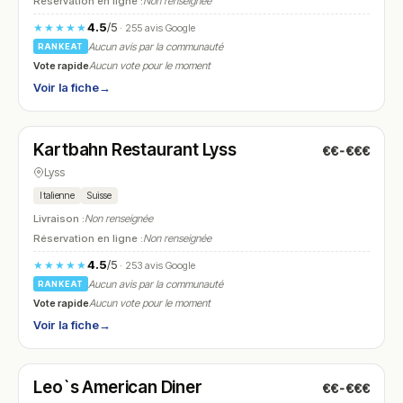
Réservation en ligne :
Non renseignée
4.5
/5
★★★★★
· 255 avis Google
Aucun avis par la communauté
RANKEAT
Vote rapide
Aucun vote pour le moment
Voir la fiche
→
Fermé
(11:00 – 18:00)
Kartbahn Restaurant Lyss
€€-€€€
N° 21
Lyss
Italienne
Suisse
Livraison :
Non renseignée
Réservation en ligne :
Non renseignée
4.5
/5
★★★★★
· 253 avis Google
Aucun avis par la communauté
RANKEAT
Vote rapide
Aucun vote pour le moment
Voir la fiche
→
Fermé
(11:00 – 14:00, 17:00 – 22:30)
Leo`s American Diner
€€-€€€
N° 22