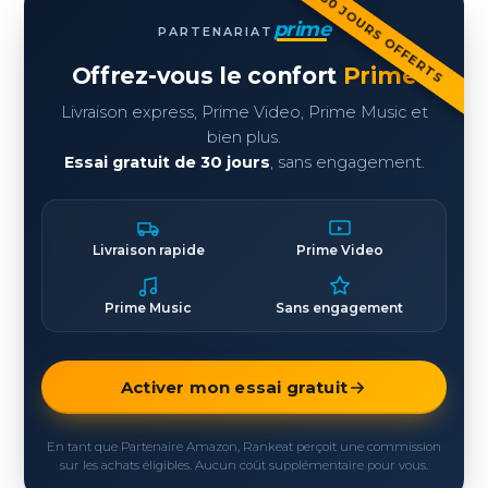
30 JOURS OFFERTS
prime
PARTENARIAT
Offrez-vous le confort
Prime
Livraison express, Prime Video, Prime Music et
bien plus.
Essai gratuit de 30 jours
, sans engagement.
Livraison rapide
Prime Video
Prime Music
Sans engagement
Activer mon essai gratuit
En tant que Partenaire Amazon, Rankeat perçoit une commission
sur les achats éligibles. Aucun coût supplémentaire pour vous.